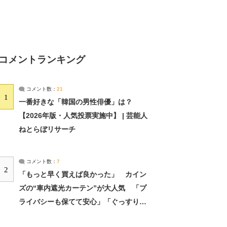
コメントランキング
コメント数：
21
1
一番好きな「韓国の男性俳優」は？
【2026年版・人気投票実施中】 | 芸能人
ねとらぼリサーチ
コメント数：
7
2
「もっと早く買えば良かった」 カイン
ズの“車内遮光カーテン”が大人気 「プ
ライバシーも保てて安心」「ぐっすり眠
れました」（2/2） | ライフ ねとらぼリ