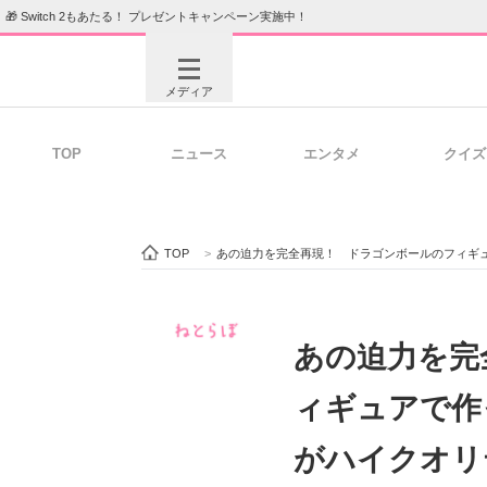
🎁 Switch 2もあたる！ プレゼントキャンペーン実施中！
メディア
TOP
ニュース
エンタメ
クイズ
注目記事を集めた総合ページ
ITの今
TOP
>
あの迫力を完全再現！ ドラゴンボールのフィギ
ビジネスと働き方のヒント
AI活用
あの迫力を完
ィギュアで作
ITエンジニア向け専門サイト
企業向けI
がハイクオリ