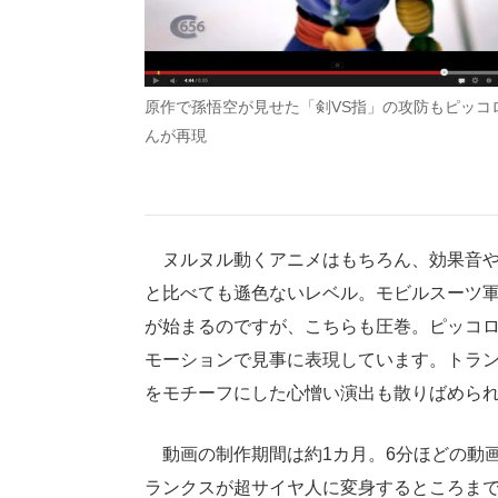
原作で孫悟空が見せた「剣VS指」の攻防もピッコ
んが再現
ヌルヌル動くアニメはもちろん、効果音や
と比べても遜色ないレベル。モビルスーツ
が始まるのですが、こちらも圧巻。ピッコ
モーションで見事に表現しています。トラ
をモチーフにした心憎い演出も散りばめら
動画の制作期間は約1カ月。6分ほどの動画
ランクスが超サイヤ人に変身するところまで