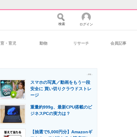
検索
ログイン
教育・育児
動物
リサーチ
会員記事
バイスの未来
好きが集まる 比べて選べる
- PR -
スマホの写真／動画をもう一段
コミュニティ
マーケ×ITの今がよく分かる
安全に 買い切りクラウドストレ
ージ
重量約999g、最新CPU搭載のビ
・活用を支援
ジネスPCの実力は？
【抽選で5,000円分】Amazonギ