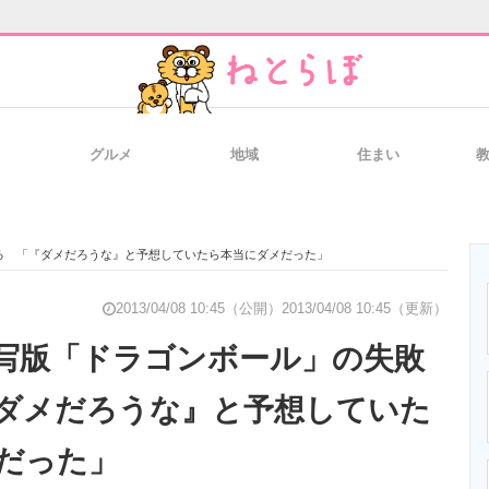
グルメ
地域
住まい
と未来を見通す
スマホと通信の最新トレンド
進化するPCとデ
る 「『ダメだろうな』と予想していたら本当にダメだった」
のいまが分かる
企業ITのトレンドを詳説
経営リーダーの
2013/04/08 10:45（公開）
2013/04/08 10:45（更新）
写版「ドラゴンボール」の失敗
ダメだろうな』と予想していた
T製品の総合サイト
IT製品の技術・比較・事例
製造業のIT導入
だった」