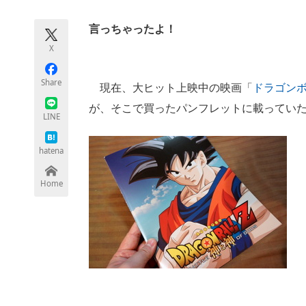
モノづくり技術者専門サイト
エレクトロ
言っちゃったよ！
X
ちょっと気になるネットの話題
Share
現在、大ヒット上映中の映画「
ドラゴンボ
が、そこで買ったパンフレットに載ってい
LINE
hatena
Home