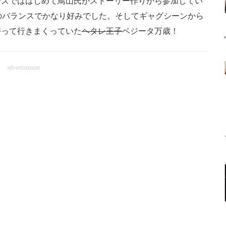
ズでははじめて鳥山氏がストーリー作りから参加してい
のバランスでかなり好みでした。そしてギャグシーンから
持って行きまくっていた
ヘタレ王子
ベジータ万歳！
advertisement