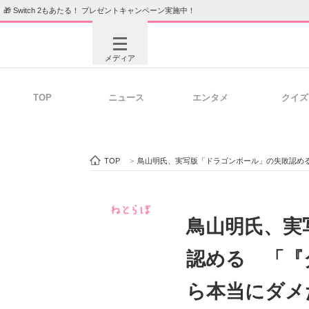
🎁 Switch 2もあたる！ プレゼントキャンペーン実施中！
メディア
TOP
ニュース
エンタメ
クイズ
注目記事を集めた総合ページ
ITの今
TOP
>
鳥山明氏、実写版「ドラゴンボール」の失敗認め
ビジネスと働き方のヒント
AI活用
鳥山明氏、実
認める 「『
ITエンジニア向け専門サイト
企業向けI
ら本当にダメ