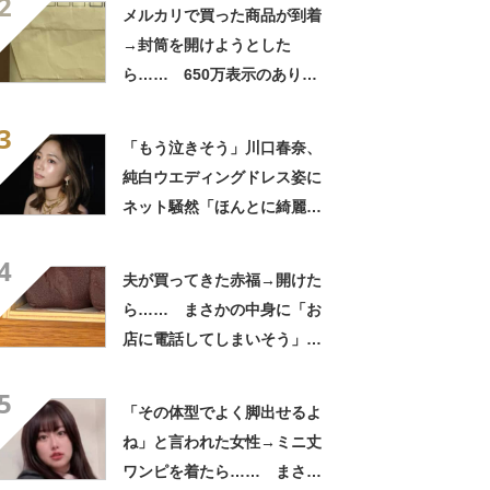
2
「いったい何が」
メルカリで買った商品が到着
→封筒を開けようとした
ら…… 650万表示のありえ
ない光景に「完全に想定外す
3
ぎて笑った」「何者？」
「もう泣きそう」川口春奈、
純白ウエディングドレス姿に
ネット騒然「ほんとに綺麗」
「この笑顔が切なすぎる」
4
夫が買ってきた赤福→開けた
ら…… まさかの中身に「お
店に電話してしまいそう」
「さすがに初めて見ました
5
笑」と107万表示
「その体型でよく脚出せるよ
ね」と言われた女性→ミニ丈
ワンピを着たら…… まさか