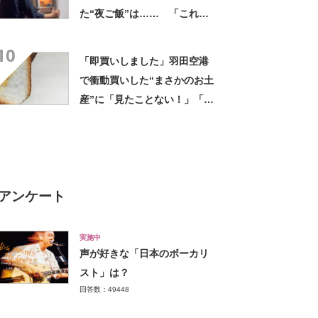
た“夜ご飯”は…… 「これぞ
手料理」「こんな女性になり
10
たい！」
「即買いしました」羽田空港
で衝動買いした“まさかのお土
産”に「見たことない！」「み
んなに自慢したい」
アンケート
実施中
声が好きな「日本のボーカリ
スト」は？
回答数：49448