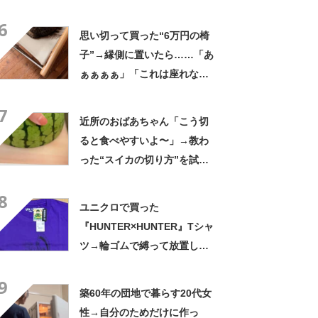
の姿に「『マジか！』って叫
6
んだ」「スーパーオシャレ」
思い切って買った“6万円の椅
子”→縁側に置いたら……「あ
ぁぁぁぁ」「これは座れな
い」「諦めてください」
7
近所のおばあちゃん「こう切
ると食べやすいよ〜」→教わ
った“スイカの切り方”を試し
てみると…… 目からウロコ
8
の光景に「やってみます」
ユニクロで買った
『HUNTER×HUNTER』Tシャ
ツ→輪ゴムで縛って放置した
ら…… まさかの光景に「す
9
すすすすごすぎる!!!」「ハイ
築60年の団地で暮らす20代女
ター買ってきます」
性→自分のためだけに作っ