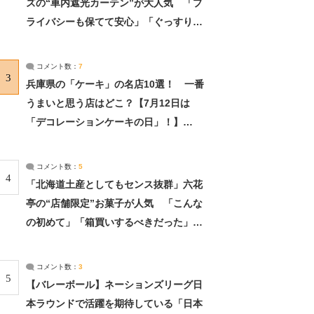
ズの“車内遮光カーテン”が大人気 「プ
ライバシーも保てて安心」「ぐっすり眠
れました」（2/2） | ライフ ねとらぼリ
サーチ：2ページ目
コメント数：
7
3
兵庫県の「ケーキ」の名店10選！ 一番
うまいと思う店はどこ？【7月12日は
「デコレーションケーキの日」！】
（2/4） | 兵庫県 ねとらぼリサーチ：2ペ
ージ目
コメント数：
5
4
「北海道土産としてもセンス抜群」六花
亭の“店舗限定”お菓子が人気 「こんな
の初めて」「箱買いするべきだった」
（1/2） | 北海道 ねとらぼリサーチ
コメント数：
3
5
【バレーボール】ネーションズリーグ日
本ラウンドで活躍を期待している「日本