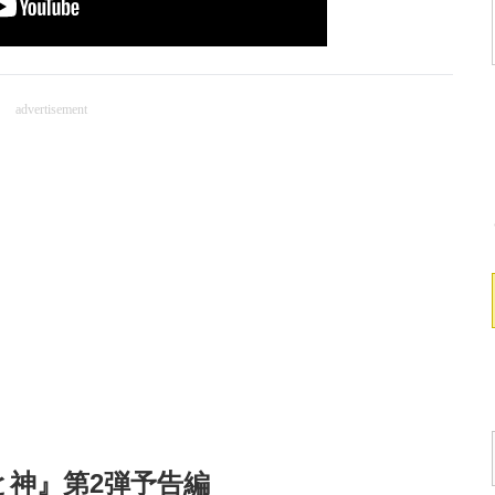
advertisement
 神と神』第2弾予告編