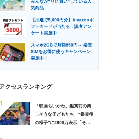
みんなが"リピ買い"している人
門メディア
建設×テクノロジーの最前線
気商品
【抽選で5,000円分】Amazonギ
フトカードが当たる！読者アン
ケート実施中
スマホ2GBで月額850円～ 格安
SIMをお得に使うキャンペーン
実施中！
アクセスランキング
1
「映画ちいかわ」鑑賞前の楽
しそうな子どもたち→“鑑賞後
の様子”に2900万表示「そう
なるわなw」「分かるよ」