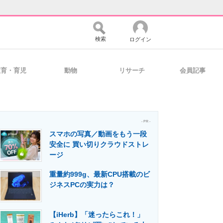
検索
ログイン
教育・育児
動物
リサーチ
会員記事
バイスの未来
好きが集まる 比べて選べる
- PR -
スマホの写真／動画をもう一段
コミュニティ
マーケ×ITの今がよく分かる
安全に 買い切りクラウドストレ
ージ
重量約999g、最新CPU搭載のビ
・活用を支援
ジネスPCの実力は？
【iHerb】「迷ったらこれ！」