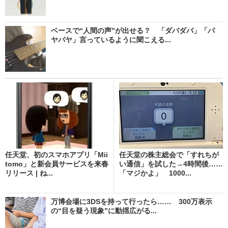
ベースで“人間の声”が出せる？ 「ダバダバ」「パ
ヤパヤ」言っているように聞こえる...
任天堂、初のスマホアプリ「Mii
任天堂の株主総会で「すれちが
tomo」と新会員サービスを来春
い通信」を試した→4時間後……
リリース | ね...
「マジかよ」 1000...
万博会場に3DSを持って行ったら…… 300万表示
の“目を疑う現象”に動揺広がる...