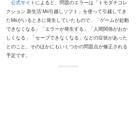
公式サイト
によると、問題のエラーは「トモダチコレ
企業向けIT製品の総合サイト
クション 新生活 Mii引越しソフト」を使って引越してき
たMiiがいるときに発生していたもので、「ゲームが起動
IT製品の技術・比較・事例
できなくなる」「エラーが発生する」「人間関係がおか
製造業のIT導入・活用を支援
しくなる」「セーブできなくなる」などの症状があった
とのこと。そのほかにもいくつかの問題点が修正される
モノづくり技術者専門サイト
予定です。
エレクトロニクス専門サイト
advertisement
電子設計の基本と応用
エネルギーの専門メディア
建設×テクノロジーの最前線
ちょっと気になるネットの話題