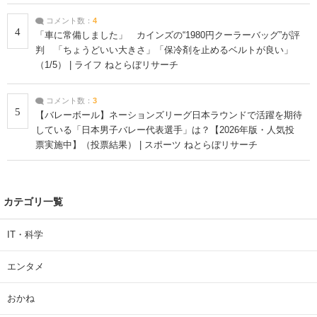
コメント数：
4
4
「車に常備しました」 カインズの“1980円クーラーバッグ”が評
判 「ちょうどいい大きさ」「保冷剤を止めるベルトが良い」
（1/5） | ライフ ねとらぼリサーチ
コメント数：
3
5
【バレーボール】ネーションズリーグ日本ラウンドで活躍を期待
している「日本男子バレー代表選手」は？【2026年版・人気投
票実施中】（投票結果） | スポーツ ねとらぼリサーチ
カテゴリ一覧
IT・科学
エンタメ
おかね