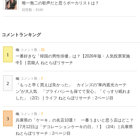
唯一無二の歌声だと思うボーカリストは？
回答数：8186
コメントランキング
コメント数：
21
1
一番好きな「韓国の男性俳優」は？【2026年版・人気投票実施
中】 | 芸能人 ねとらぼリサーチ
コメント数：
7
2
「もっと早く買えば良かった」 カインズの“車内遮光カーテ
ン”が大人気 「プライバシーも保てて安心」「ぐっすり眠れま
した」（2/2） | ライフ ねとらぼリサーチ：2ページ目
コメント数：
7
3
兵庫県の「ケーキ」の名店10選！ 一番うまいと思う店はどこ？
【7月12日は「デコレーションケーキの日」！】（2/4） | 兵庫県
ねとらぼリサーチ：2ページ目