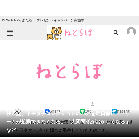
🎁 Switch 2もあたる！ プレゼントキャンペーン実施中！
ねとらぼメニュー
TOP
ニュース
エンタメ
クイズ
グルメ
地域
住まい
教育・育児
動物
リサーチ
2013/05/13 15:34（公開）
X
Share
LINE
hatena
会員記事
任天堂、トモダチコレクションのバグを近日修正 「ゲ
ームが起動できなくなる」「人間関係がおかしくなる」
「トモダチコレクション 新生活 Mii引越しソフト」からの引っ越
メディア
など
しキャラクターがいた場合に発生していたとのこと。
注目記事を集めた総合ページ