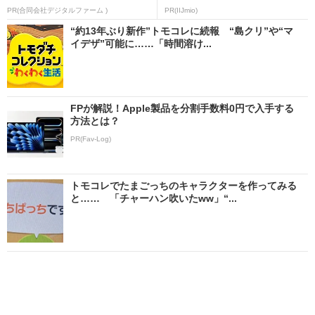
PR(合同会社デジタルファーム )
PR(IIJmio)
“約13年ぶり新作”トモコレに続報 “島クリ”や“マ
イデザ”可能に……「時間溶け...
FPが解説！Apple製品を分割手数料0円で入手する
方法とは？
PR(Fav-Log)
トモコレでたまごっちのキャラクターを作ってみる
と…… 「チャーハン吹いたww」“...