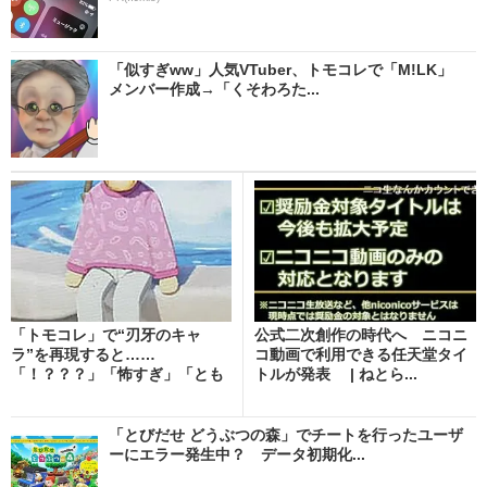
「似すぎww」人気VTuber、トモコレで「M!LK」
メンバー作成→「くそわろた...
「トモコレ」で“刃牙のキャ
公式二次創作の時代へ ニコニ
ラ”を再現すると……
コ動画で利用できる任天堂タイ
「！？？？」「怖すぎ」「とも
トルが発表 | ねとら...
だち...
「とびだせ どうぶつの森」でチートを行ったユーザ
ーにエラー発生中？ データ初期化...