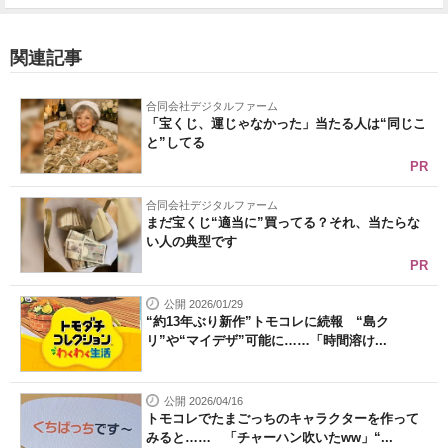
関連記事
合同会社デジタルファーム
「宝くじ、運じゃなかった」当たる人は“同じこ
と”してる
PR
合同会社デジタルファーム
まだ宝くじ“適当に”買ってる？それ、当たらな
い人の典型です
PR
公開 2026/01/29
“約13年ぶり新作”トモコレに続報 “島ク
リ”や“マイデザ”可能に……「時間溶け...
公開 2026/04/16
トモコレでたまごっちのキャラクターを作って
みると…… 「チャーハン吹いたww」“...