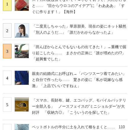
1
と…… “目からウロコのアイデア”に「わあああ」「す
ぐに作ります！」【海外】
「二度見しちゃった」華原朋美、現在の姿にネット騒然
2
「別人のようだ…」「誰だかわからなかったよ」
「田んぼからとんでもないもの出てきた！」→重機で掘
3
り起こしたら…… まさかの正体に「誰が埋めたの!?」
「超興奮でした」
親友の結婚式にお呼ばれ→「パンツスーツ着てみたい」
4
と自分で作ったら…… 驚きの姿に「私が花嫁なら感
激」「上品でいいですねぇ」
「スマホ、長財布、鍵、エコバッグ、モバイルバッテリ
5
ー全部入る」 ノースフェイスの“ミニショルダー”が大
好評 「収納力◎」「こういうのを探してた」
ペットボトルの半分に土を入れて種をまくと…… 110