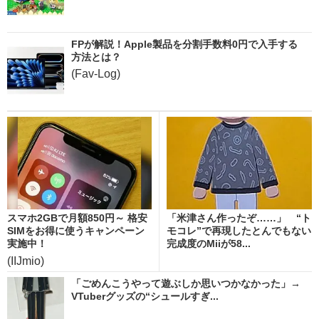
FPが解説！Apple製品を分割手数料0円で入手する
方法とは？
(Fav-Log)
スマホ2GBで月額850円～ 格安
「米津さん作ったぞ……」 “ト
SIMをお得に使うキャンペーン
モコレ”で再現したとんでもない
実施中！
完成度のMiiが58...
(IIJmio)
「ごめんこうやって遊ぶしか思いつかなかった」→
VTuberグッズの“シュールすぎ...