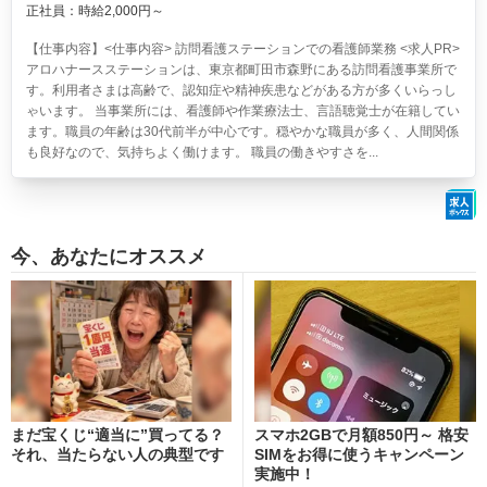
正社員：時給2,000円～
【仕事内容】<仕事内容> 訪問看護ステーションでの看護師業務 <求人PR>
アロハナースステーションは、東京都町田市森野にある訪問看護事業所で
す。利用者さまは高齢で、認知症や精神疾患などがある方が多くいらっし
ゃいます。 当事業所には、看護師や作業療法士、言語聴覚士が在籍してい
ます。職員の年齢は30代前半が中心です。穏やかな職員が多く、人間関係
も良好なので、気持ちよく働けます。 職員の働きやすさを...
今、あなたにオススメ
まだ宝くじ“適当に”買ってる？
スマホ2GBで月額850円～ 格安
それ、当たらない人の典型です
SIMをお得に使うキャンペーン
実施中！