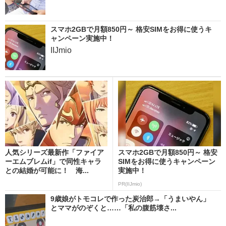
スマホ2GBで月額850円～ 格安SIMをお得に使うキ
ャンペーン実施中！
IIJmio
人気シリーズ最新作「ファイア
スマホ2GBで月額850円～ 格安
ーエムブレムif」で同性キャラ
SIMをお得に使うキャンペーン
との結婚が可能に！ 海...
実施中！
PR(IIJmio)
9歳娘がトモコレで作った炭治郎→「うまいやん」
とママがのぞくと……「私の腹筋壊さ...