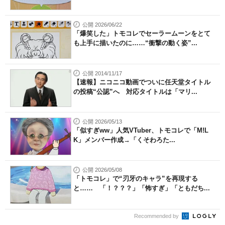
公開 2026/06/22
「爆笑した」トモコレでセーラームーンをとて
も上手に描いたのに……“衝撃の動く姿”...
公開 2014/11/17
【速報】ニコニコ動画でついに任天堂タイトル
の投稿“公認”へ 対応タイトルは「マリ...
公開 2026/05/13
「似すぎww」人気VTuber、トモコレで「M!L
K」メンバー作成→「くそわろた...
公開 2026/05/08
「トモコレ」で“刃牙のキャラ”を再現する
と…… 「！？？？」「怖すぎ」「ともだち...
Recommended by