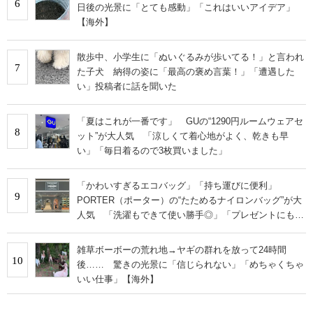
6
日後の光景に「とても感動」「これはいいアイデア」
【海外】
散歩中、小学生に「ぬいぐるみが歩いてる！」と言われ
7
た子犬 納得の姿に「最高の褒め言葉！」「遭遇した
い」投稿者に話を聞いた
「夏はこれが一番です」 GUの“1290円ルームウェアセ
8
ット”が大人気 「涼しくて着心地がよく、乾きも早
い」「毎日着るので3枚買いました」
「かわいすぎるエコバッグ」「持ち運びに便利」
9
PORTER（ポーター）の“たためるナイロンバッグ”が大
人気 「洗濯もできて使い勝手◎」「プレゼントにもお
すすめ」
雑草ボーボーの荒れ地→ヤギの群れを放って24時間
10
後…… 驚きの光景に「信じられない」「めちゃくちゃ
いい仕事」【海外】