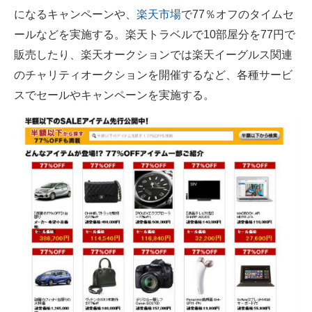
になるキャンペーンや、
楽天市場
で77％オフのタイムセ
企業向けIT製品の総合サイト
ールなどを実施する。楽天トラベルで10部屋分を77円で
IT製品の技術・比較・事例
販売したり、楽天オークションでは楽天イーグルス関連
のチャリティオークションを開催するなど、各種サービ
製造業のIT導入・活用を支援
スでセールやキャンペーンを実施する。
モノづくり技術者専門サイト
エレクトロニクス専門サイト
電子設計の基本と応用
エネルギーの専門メディア
建設×テクノロジーの最前線
ちょっと気になるネットの話題