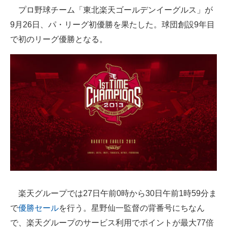
プロ野球チーム「東北楽天ゴールデンイーグルス」が
ITの今と未来を見通す
9月26日、パ・リーグ初優勝を果たした。球団創設9年目
で初のリーグ優勝となる。
スマホと通信の最新トレンド
進化するPCとデバイスの未来
好きが集まる 比べて選べる
ビジネスと働き方のヒント
AI活用のいまが分かる
企業ITのトレンドを詳説
経営リーダーのコミュニティ
楽天グループでは27日午前0時から30日午前1時59分ま
マーケ×ITの今がよく分かる
で
優勝セール
を行う。星野仙一監督の背番号にちなん
ITエンジニア向け専門サイト
で、楽天グループのサービス利用でポイントが最大77倍