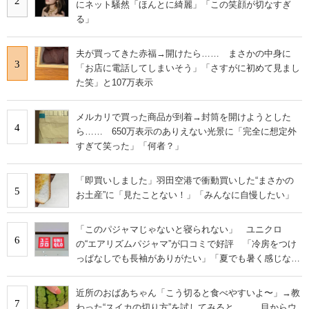
2
にネット騒然「ほんとに綺麗」「この笑顔が切なすぎ
る」
夫が買ってきた赤福→開けたら…… まさかの中身に
3
「お店に電話してしまいそう」「さすがに初めて見まし
た笑」と107万表示
メルカリで買った商品が到着→封筒を開けようとした
4
ら…… 650万表示のありえない光景に「完全に想定外
すぎて笑った」「何者？」
「即買いしました」羽田空港で衝動買いした“まさかの
5
お土産”に「見たことない！」「みんなに自慢したい」
「このパジャマじゃないと寝られない」 ユニクロ
6
の“エアリズムパジャマ”が口コミで好評 「冷房をつけ
っぱなしでも長袖がありがたい」「夏でも暑く感じな
い」
近所のおばあちゃん「こう切ると食べやすいよ〜」→教
7
わった“スイカの切り方”を試してみると…… 目からウ