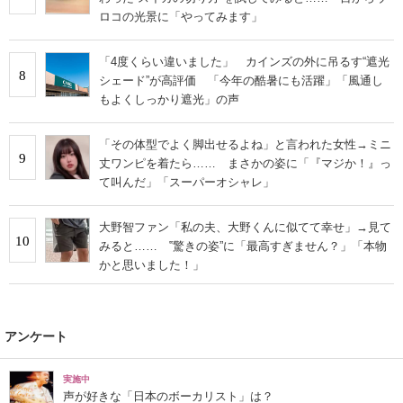
ロコの光景に「やってみます」
「4度くらい違いました」 カインズの外に吊るす“遮光
8
シェード”が高評価 「今年の酷暑にも活躍」「風通し
もよくしっかり遮光」の声
「その体型でよく脚出せるよね」と言われた女性→ミニ
9
丈ワンピを着たら…… まさかの姿に「『マジか！』っ
て叫んだ」「スーパーオシャレ」
大野智ファン「私の夫、大野くんに似てて幸せ」→見て
10
みると…… ‟驚きの姿”に「最高すぎません？」「本物
かと思いました！」
アンケート
実施中
声が好きな「日本のボーカリスト」は？