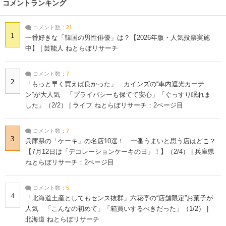
コメントランキング
コメント数：
21
1
一番好きな「韓国の男性俳優」は？【2026年版・人気投票実施
中】 | 芸能人 ねとらぼリサーチ
コメント数：
7
2
「もっと早く買えば良かった」 カインズの“車内遮光カーテ
ン”が大人気 「プライバシーも保てて安心」「ぐっすり眠れま
した」（2/2） | ライフ ねとらぼリサーチ：2ページ目
コメント数：
7
3
兵庫県の「ケーキ」の名店10選！ 一番うまいと思う店はどこ？
【7月12日は「デコレーションケーキの日」！】（2/4） | 兵庫県
ねとらぼリサーチ：2ページ目
コメント数：
5
4
「北海道土産としてもセンス抜群」六花亭の“店舗限定”お菓子が
人気 「こんなの初めて」「箱買いするべきだった」（1/2） |
北海道 ねとらぼリサーチ