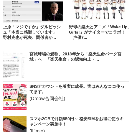
上原「マジですか」ダルビッシ
野球の楽天とアニメ「Wake Up,
ュ「本当に感謝しています」
Girls!」がナイターでコラボ！
野村克也が死去、関係者か...
声優7...
宮城球場の愛称、2018年から「楽天生命パーク宮
城」へ 「楽天生命」の認知向上・...
SNSアカウントを着実に成長。実はみんなココ使っ
てます。
(Dreaw合同会社)
スマホ2GBで月額850円～ 格安SIMをお得に使うキ
ャンペーン実施中！
(IIJmio)