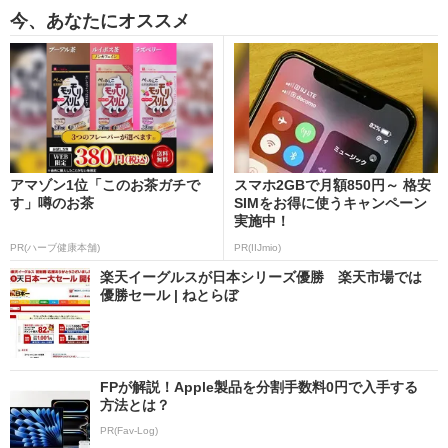
今、あなたにオススメ
アマゾン1位「このお茶ガチで
スマホ2GBで月額850円～ 格安
す」噂のお茶
SIMをお得に使うキャンペーン
実施中！
PR(ハーブ健康本舗)
PR(IIJmio)
楽天イーグルスが日本シリーズ優勝 楽天市場では
優勝セール | ねとらぼ
FPが解説！Apple製品を分割手数料0円で入手する
方法とは？
PR(Fav-Log)