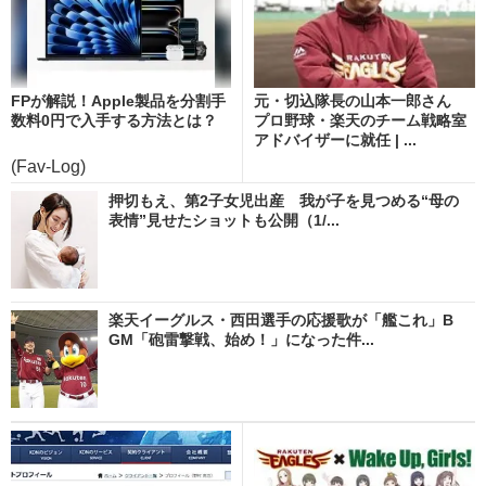
FPが解説！Apple製品を分割手
元・切込隊長の山本一郎さん
数料0円で入手する方法とは？
プロ野球・楽天のチーム戦略室
アドバイザーに就任 | ...
(Fav-Log)
押切もえ、第2子女児出産 我が子を見つめる“母の
表情”見せたショットも公開（1/...
楽天イーグルス・西田選手の応援歌が「艦これ」B
GM「砲雷撃戦、始め！」になった件...