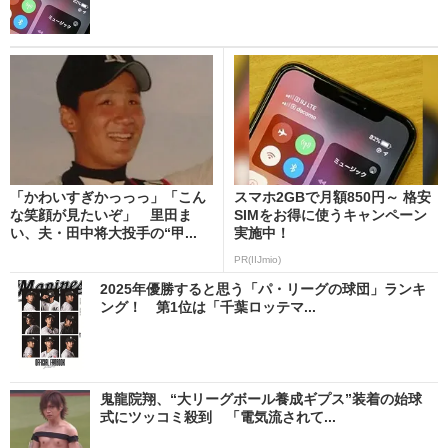
「かわいすぎかっっっ」「こん
スマホ2GBで月額850円～ 格安
な笑顔が見たいぞ」 里田ま
SIMをお得に使うキャンペーン
い、夫・田中将大投手の“甲...
実施中！
PR(IIJmio)
2025年優勝すると思う「パ・リーグの球団」ランキ
ング！ 第1位は「千葉ロッテマ...
鬼龍院翔、“大リーグボール養成ギプス”装着の始球
式にツッコミ殺到 「電気流されて...