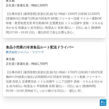
東京都
正社員 / 派遣社員：時給1,500円
【仕事内容】[雇用形態] 派遣社員 [給与] <時給> 1500円 日収例:12,000円
(実働8h/日) 研修7日間:給与同条件 [特徴] フリーター活躍 マイカー通勤OK
研修・教育制度充実 即日勤務OK 交通費支給 ミドル活躍中 資格・スキルを
活かせる 制服あり 給与前払い制度あり 長期 週払い・日払いあり [勤務時
間] 07:00～16:00 日払・週払対応で急な出費も安心...
食品小売業の冷凍食品ルート配送ドライバー
株式会社ジャパン・リリーフ
東京都
正社員 / 派遣社員：時給1,700円
【仕事内容】[雇用形態] 派遣社員 [給与] <時給> 1700円 日収例17,850円(実
働8H+2H残業の場合) 試用期間14日:同条件 [特徴] シフト勤務 フリーター
活躍 高収入 交通費支給 ミドル活躍中 シニア活躍中 資格・スキルを活かせ
る 給与前払い制度あり 早朝勤務 長期 週払い・日払いあり [勤務時間]
05:00～14:00 高時給でしっかり稼げる!日払い・週払い対...