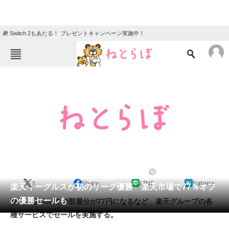
🎁 Switch 2もあたる！ プレゼントキャンペーン実施中！
ねとらぼメニュー
TOP
ニュース
エンタメ
クイズ
グルメ
地域
住まい
教育・育児
動物
リサーチ
2013/09/26 23:04（公開）
X
Share
LINE
hatena
会員記事
楽天イーグルスが初のリーグ優勝 楽天市場で77％オフ
の優勝セールも
楽天トラベルで10部屋分が77円になるなど、楽天グループの各
メディア
種サービスでセールを実施する。
注目記事を集めた総合ページ