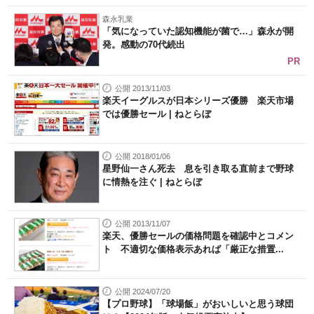
森永乳業
「気になっていた認知機能が菌で…」森永が開
発。感動の70代続出
PR
公開 2013/11/03
楽天イーグルスが日本シリーズ優勝 楽天市場
では優勝セール | ねとらぼ
公開 2018/01/06
星野仙一さん死去 息を引き取る直前まで野球
に情熱を注ぐ | ねとらぼ
公開 2013/11/07
楽天、優勝セールの価格問題を確認中とコメン
ト 不適切な価格表示あれば「厳正な措置...
公開 2024/07/20
【プロ野球】「球場飯」がおいしいと思う球団