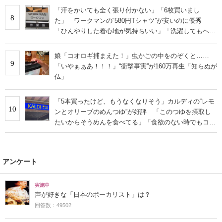
「汗をかいても全く張り付かない」「6枚買いまし
8
た」 ワークマンの“580円Tシャツ”が安いのに優秀
「ひんやりした着心地が気持ちいい」「洗濯してもヘタ
らない」
娘「コオロギ捕まえた！」虫かごの中をのぞくと……
9
「いやぁぁあ！！！」“衝撃事実”が160万再生「知らぬが
仏」
「5本買ったけど、もうなくなりそう」カルディの“レモ
10
ンとオリーブのめんつゆ”が好評 「このつゆを摂取し
たいからそうめんを食べてる」「食欲のない時でもコレ
で食べられる」
アンケート
実施中
声が好きな「日本のボーカリスト」は？
回答数：49502