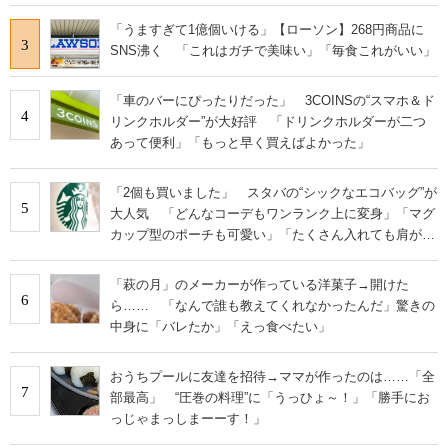
「うますぎて1億個いける」【ローソン】268円商品に
3
SNS沸く 「これはガチで美味い」「毎食これがいい」
「車のバーにぴったりだった」 3COINSの“スマホ＆ド
4
リンクホルダー”が大好評 「ドリンクホルダーが二つ
あって便利」「もっと早く買えばよかった」
「2個も買いました」 スタバの“シックなエコバッグ”が
5
大人気 「どんなコーデもワンランク上に変身」「マグ
カップ型のポーチも可愛い」「たくさん入れても肩が痛
くならない」
「萩の月」のメーカーが作っている洋菓子→開けた
6
ら…… 「なんで誰も教えてくれなかったんだ」驚きの
中身に「バレたか」「えっ食べたい」
おうちプールに友達を招待→ママが作ったのは……「全
7
部最高」 “圧巻の料理”に「うっひょ～！」「勝手にお
っじゃまっしまーーす！」