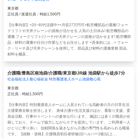
東京都
正社員 / 派遣社員：時給1,500円
【仕事内容】<20~40代活躍中><月収27万円可>航空機部品の運搬!フォー
クリフトや天井クレーンの資格が活かせる 人気の土日休み!
航空機部品の
運搬 フォークリフト(リーチ)や天井クレーンの資格が活かせます! 航空機部
品・材料の運搬や仕分け作業などをお任せします <具体的には…> フォー
ク・リーチ及び天井クレーンを使用して、部品及び材料の運搬業務 部品、
材料を棚及...
介護職/豊島区南池袋/介護職/東京都/JR線 池袋駅から徒歩7分
社会福祉法人敬心福祉会 特別養護老人ホーム池袋敬心苑
東京都
正社員：時給1,500円
【仕事内容】特別養護老人ホームに入居されている高齢者の方の日常生活
介護業務全般を担当します。 身体介護や生活支援のほか、看取り支援、委
員会活動、行事やイベントへの参加も行います。 施設には多くの職員が在
籍しており、チームで協力しながらケアを提供しています。 ご利用者一人
ひとりに寄り添い、信頼関係を築きながら介護の専門性を高められる職場
です。 【経験・資格】介護職員初任者研修(旧ヘルパー2級)以上 ...