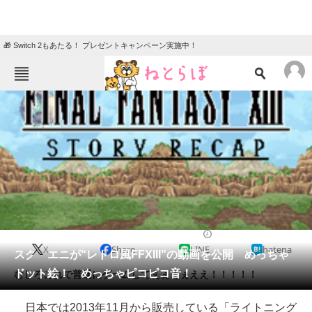
🎁 Switch 2もあたる！ プレゼントキャンペーン実施中！
ねとらぼメニュー
TOP
ニュース
エンタメ
クイズ
グルメ
地域
住まい
教育・育児
動物
リサーチ
2014/01/30 14:36（公開）
X
Share
LINE
hatena
会員記事
スク・エニが“レトロ風FFXIII”の動画を公開 めっちゃ
ドット絵！ めっちゃピコピコ音！
むしろこれで普通にゲームしてぇぇぇぇええ！！！！！
メディア
日本では2013年11月から販売している「ライトニング
注目記事を集めた総合ページ