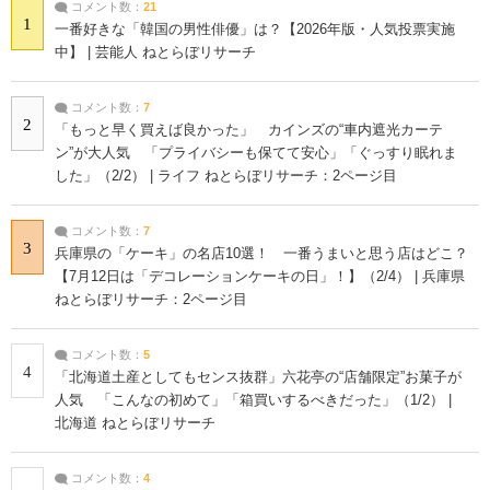
コメント数：
21
1
一番好きな「韓国の男性俳優」は？【2026年版・人気投票実施
中】 | 芸能人 ねとらぼリサーチ
コメント数：
7
2
「もっと早く買えば良かった」 カインズの“車内遮光カーテ
ン”が大人気 「プライバシーも保てて安心」「ぐっすり眠れま
した」（2/2） | ライフ ねとらぼリサーチ：2ページ目
コメント数：
7
3
兵庫県の「ケーキ」の名店10選！ 一番うまいと思う店はどこ？
【7月12日は「デコレーションケーキの日」！】（2/4） | 兵庫県
ねとらぼリサーチ：2ページ目
コメント数：
5
4
「北海道土産としてもセンス抜群」六花亭の“店舗限定”お菓子が
人気 「こんなの初めて」「箱買いするべきだった」（1/2） |
北海道 ねとらぼリサーチ
コメント数：
4