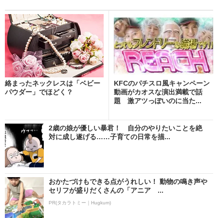
絡まったネックレスは「ベビー
KFCのパチスロ風キャンペーン
パウダー」でほどく？
動画がカオスな演出満載で話
題 激アツっぽいのに当た...
2歳の娘が優しい暴君！ 自分のやりたいことを絶
対に成し遂げる……子育ての日常を描...
おかたづけもできる点がうれしい！ 動物の鳴き声や
セリフが盛りだくさんの「アニア ...
PR(タカラトミー｜Hugkum)