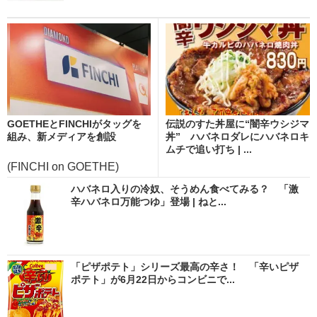
GOETHEとFINCHIがタッグを
伝説のすた丼屋に“闇辛ウシジマ
組み、新メディアを創設
丼” ハバネロダレにハバネロキ
ムチで追い打ち | ...
(FINCHI on GOETHE)
ハバネロ入りの冷奴、そうめん食べてみる？ 「激
辛ハバネロ万能つゆ」登場 | ねと...
「ピザポテト」シリーズ最高の辛さ！ 「辛いピザ
ポテト」が6月22日からコンビニで...