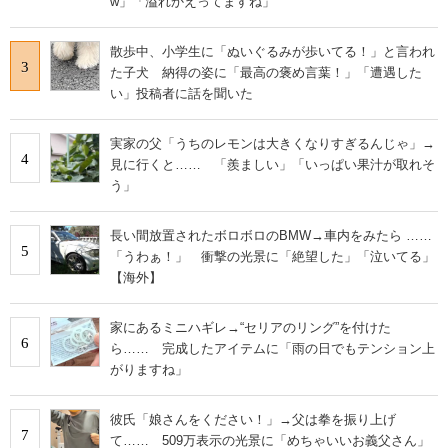
w」「溢れかえってますね」
散歩中、小学生に「ぬいぐるみが歩いてる！」と言われ
3
た子犬 納得の姿に「最高の褒め言葉！」「遭遇した
い」投稿者に話を聞いた
実家の父「うちのレモンは大きくなりすぎるんじゃ」→
4
見に行くと…… 「羨ましい」「いっぱい果汁が取れそ
う」
長い間放置されたボロボロのBMW→車内をみたら ……
5
「うわぁ！」 衝撃の光景に「絶望した」「泣いてる」
【海外】
家にあるミニハギレ→“セリアのリング”を付けた
6
ら…… 完成したアイテムに「雨の日でもテンション上
がりますね」
彼氏「娘さんをください！」→父は拳を振り上げ
7
て…… 509万表示の光景に「めちゃいいお義父さん」