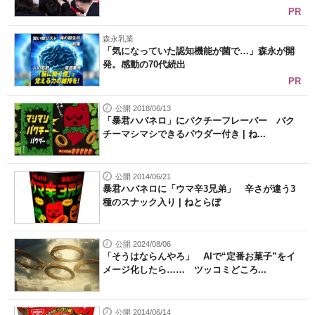
PR
森永乳業
「気になっていた認知機能が菌で…」森永が開
発。感動の70代続出
PR
公開 2018/06/13
「暴君ハバネロ」にパクチーフレーバー パク
チーマシマシできるパウダー付き | ね...
公開 2014/06/21
暴君ハバネロに「ウマ辛3兄弟」 辛さが違う3
種のスナック入り | ねとらぼ
公開 2024/08/06
「そうはならんやろ」 AIで“定番お菓子”をイ
メージ化したら…… ツッコミどころ...
公開 2014/06/14