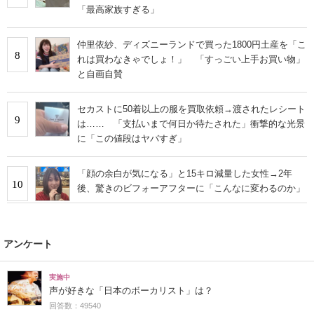
「最高家族すぎる」
仲里依紗、ディズニーランドで買った1800円土産を「こ
8
れは買わなきゃでしょ！」 「すっごい上手お買い物」
と自画自賛
セカストに50着以上の服を買取依頼→渡されたレシート
9
は…… 「支払いまで何日か待たされた」衝撃的な光景
に「この値段はヤバすぎ」
「顔の余白が気になる」と15キロ減量した女性→2年
10
後、驚きのビフォーアフターに「こんなに変わるのか」
アンケート
実施中
声が好きな「日本のボーカリスト」は？
回答数：49540