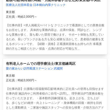
勤務可能/高待遇の時給・月給&各種手当も充実/東京都/中央区
医療法人社団幸星会 日本橋白内障クリニック
東京都
正社員：時給2,000円～
【仕事内容】<求人掲載元>バイトな クリニックで看護師としての業務全般
をお任せします。 具体的な業務内容は、点滴や採血、問診など。 シンプ
ルな業務が多く、落ち着いた環境で働けます。 サポート体制も充実してい
るため、長いブランクがある方も安心 経験を活かして、患者様の健康を支
えるポジションです。 【経験・資格】正看護師資格をお持ちの方 准看護
師の方もご相談ください 採血・点滴の対応が可能な方...
有料老人ホームでの理学療法士/東京都練馬区
愛の家みらい訪問看護ステーション 武蔵関
東京都
正社員：時給3,000円～
【仕事内容】介護職の現場復帰応援!将来的に正社員への登用も目指せます
仕事内容 施設内やご利用者様のご自宅へ訪問し、理学療法(PT)業務全般を
行っていただきます。 ・基本動作訓練(寝返る、起き上がる、立ち上が
る、歩くなど)の維持・向上トレーニング ・身体機能の回復・維持を目的
とした運動療法 ・ご家族や施設スタッフへの安全な移乗・介助方法のアド