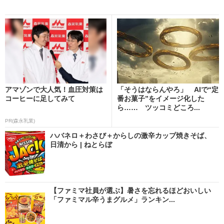
アマゾンで大人気！血圧対策は
「そうはならんやろ」 AIで“定
コーヒーに足してみて
番お菓子”をイメージ化した
ら…… ツッコミどころ...
PR(森永乳業)
ハバネロ＋わさび＋からしの激辛カップ焼きそば、
日清から | ねとらぼ
【ファミマ社員が選ぶ】暑さを忘れるほどおいしい
「ファミマル辛うまグルメ」ランキン...