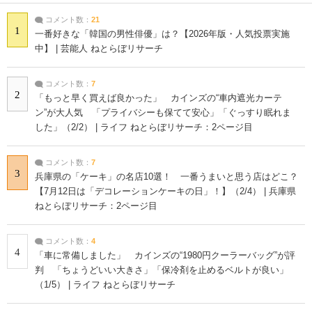
コメント数：
21
1
一番好きな「韓国の男性俳優」は？【2026年版・人気投票実施
中】 | 芸能人 ねとらぼリサーチ
コメント数：
7
2
「もっと早く買えば良かった」 カインズの“車内遮光カーテ
ン”が大人気 「プライバシーも保てて安心」「ぐっすり眠れま
した」（2/2） | ライフ ねとらぼリサーチ：2ページ目
コメント数：
7
3
兵庫県の「ケーキ」の名店10選！ 一番うまいと思う店はどこ？
【7月12日は「デコレーションケーキの日」！】（2/4） | 兵庫県
ねとらぼリサーチ：2ページ目
コメント数：
4
4
「車に常備しました」 カインズの“1980円クーラーバッグ”が評
判 「ちょうどいい大きさ」「保冷剤を止めるベルトが良い」
（1/5） | ライフ ねとらぼリサーチ