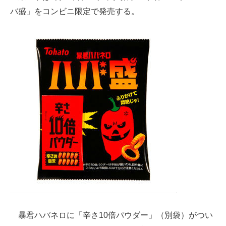
バ盛」をコンビニ限定で発売する。
ITの今と未来を見通す
スマホと通信の最新トレンド
進化するPCとデバイスの未来
好きが集まる 比べて選べる
ビジネスと働き方のヒント
AI活用のいまが分かる
企業ITのトレンドを詳説
経営リーダーのコミュニティ
マーケ×ITの今がよく分かる
暴君ハバネロに「辛さ10倍パウダー」（別袋）がつい
ITエンジニア向け専門サイト