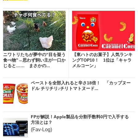
ニワトリたちが夢中の“目を疑う
【東ハトのお菓子】人気ランキ
食べ物”→思わず飼い主が一口か
ングTOP10！ 1位は「キャラ
じると…… まさかの...
メルコーン」
ペーストを全部入れると辛さ18倍！ 「カップヌー
ドル チリチリ♪チリトマトヌード...
FPが解説！Apple製品を分割手数料0円で入手する
方法とは？
(Fav-Log)