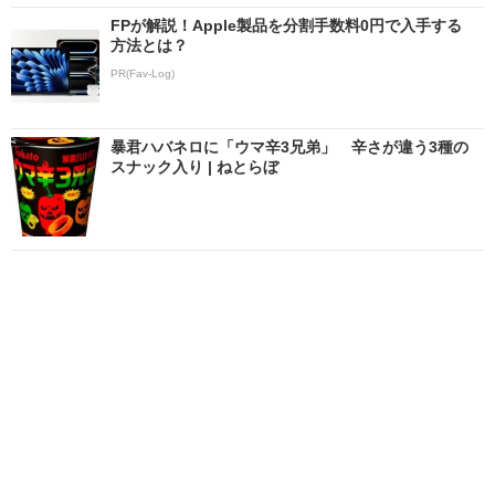
FPが解説！Apple製品を分割手数料0円で入手する
方法とは？
PR(Fav-Log)
暴君ハバネロに「ウマ辛3兄弟」 辛さが違う3種の
スナック入り | ねとらぼ