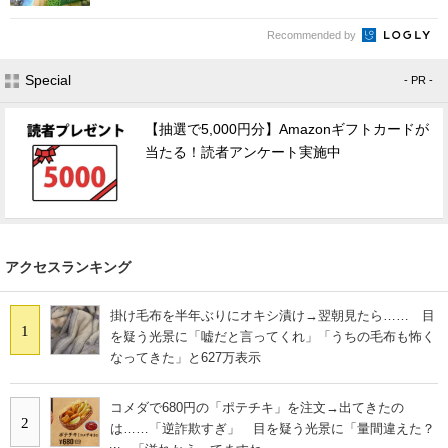
Recommended by
Special
- PR -
【抽選で5,000円分】Amazonギフトカードが
当たる！読者アンケート実施中
アクセスランキング
掛け毛布を半年ぶりにオキシ漬け→翌朝見たら…… 目
1
を疑う光景に「嘘だと言ってくれ」「うちの毛布も怖く
なってきた」と627万表示
コメダで680円の「ポテチキ」を注文→出てきたの
2
は……「逆詐欺すぎ」 目を疑う光景に「量間違えた？