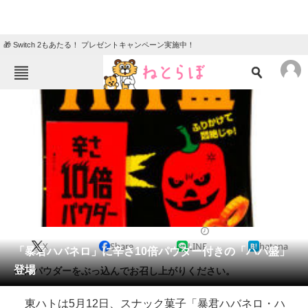
🎁 Switch 2もあたる！ プレゼントキャンペーン実施中！
ねとらぼメニュー
TOP
ニュース
エンタメ
クイズ
グルメ
地域
住まい
教育・育児
動物
リサーチ
2014/04/19 19:00（公開）
X
Share
LINE
hatena
会員記事
「暴君ハバネロ」に辛さ10倍パウダー付きの「ハバ盛」
登場
袋にパウダーをぶっ込んでお召し上がりください。
メディア
東ハトは5月12日、スナック菓子「暴君ハバネロ・ハ
注目記事を集めた総合ページ