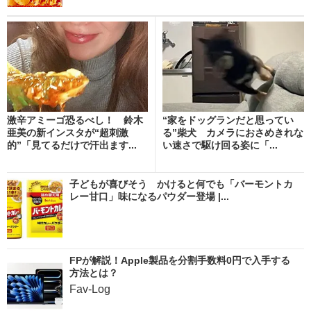
激辛アミーゴ恐るべし！ 鈴木
“家をドッグランだと思ってい
亜美の新インスタが“超刺激
る”柴犬 カメラにおさめきれな
的”「見てるだけで汗出ます...
い速さで駆け回る姿に「...
子どもが喜びそう かけると何でも「バーモントカ
レー甘口」味になるパウダー登場 |...
FPが解説！Apple製品を分割手数料0円で入手する
方法とは？
Fav-Log