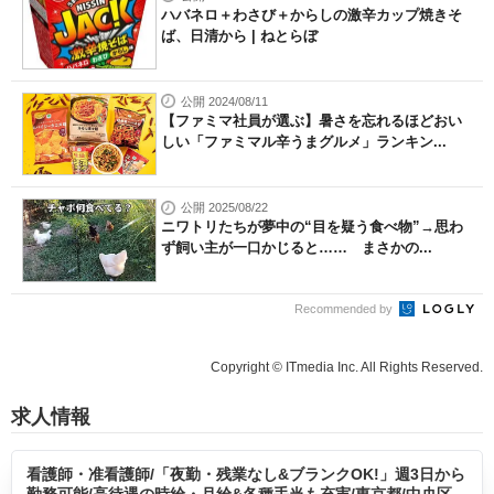
ハバネロ＋わさび＋からしの激辛カップ焼きそ
ば、日清から | ねとらぼ
公開 2024/08/11
【ファミマ社員が選ぶ】暑さを忘れるほどおい
しい「ファミマル辛うまグルメ」ランキン...
公開 2025/08/22
ニワトリたちが夢中の“目を疑う食べ物”→思わ
ず飼い主が一口かじると…… まさかの...
Recommended by
Copyright © ITmedia Inc. All Rights Reserved.
求人情報
看護師・准看護師/「夜勤・残業なし&ブランクOK!」週3日から