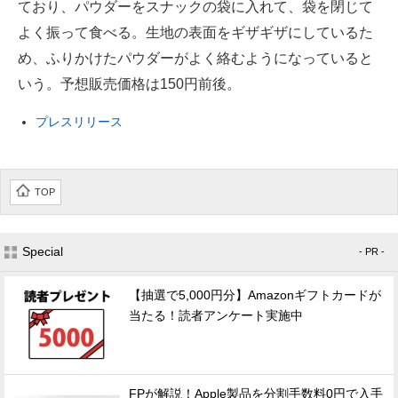
ており、パウダーをスナックの袋に入れて、袋を閉じて
企業向けIT製品の総合サイト
よく振って食べる。生地の表面をギザギザにしているた
め、ふりかけたパウダーがよく絡むようになっていると
IT製品の技術・比較・事例
いう。予想販売価格は150円前後。
製造業のIT導入・活用を支援
プレスリリース
モノづくり技術者専門サイト
エレクトロニクス専門サイト
TOP
電子設計の基本と応用
エネルギーの専門メディア
Special
- PR -
建設×テクノロジーの最前線
【抽選で5,000円分】Amazonギフトカードが
当たる！読者アンケート実施中
ちょっと気になるネットの話題
FPが解説！Apple製品を分割手数料0円で入手