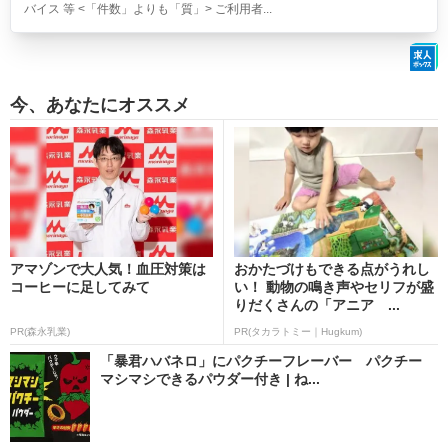
バイス 等 <「件数」よりも「質」> ご利用者...
今、あなたにオススメ
アマゾンで大人気！血圧対策は
おかたづけもできる点がうれし
コーヒーに足してみて
い！ 動物の鳴き声やセリフが盛
りだくさんの「アニア ...
PR(森永乳業)
PR(タカラトミー｜Hugkum)
「暴君ハバネロ」にパクチーフレーバー パクチー
マシマシできるパウダー付き | ね...