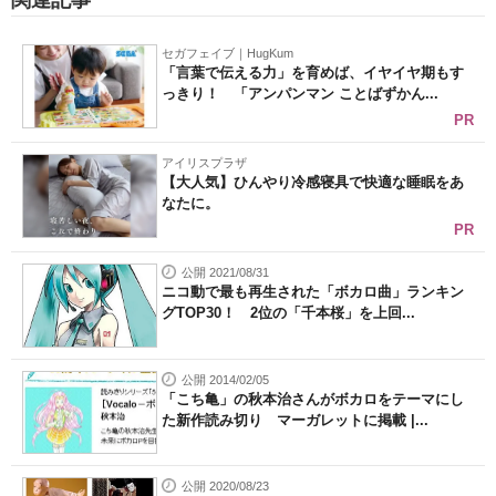
関連記事
セガフェイブ｜HugKum
「言葉で伝える力」を育めば、イヤイヤ期もす
っきり！ 「アンパンマン ことばずかん...
PR
アイリスプラザ
【大人気】ひんやり冷感寝具で快適な睡眠をあ
なたに。
PR
公開 2021/08/31
ニコ動で最も再生された「ボカロ曲」ランキン
グTOP30！ 2位の「千本桜」を上回...
公開 2014/02/05
「こち亀」の秋本治さんがボカロをテーマにし
た新作読み切り マーガレットに掲載 |...
公開 2020/08/23