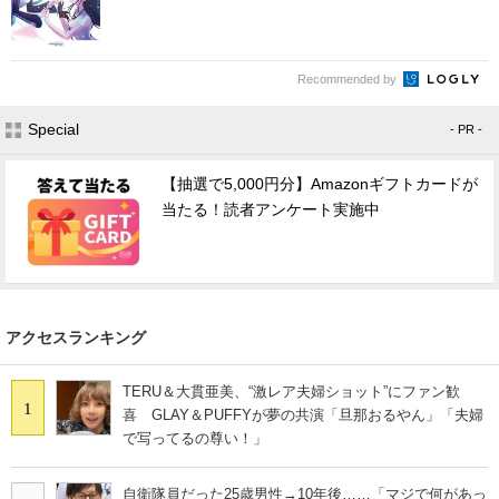
Recommended by
Special
- PR -
【抽選で5,000円分】Amazonギフトカードが
当たる！読者アンケート実施中
アクセスランキング
TERU＆大貫亜美、“激レア夫婦ショット”にファン歓
1
喜 GLAY＆PUFFYが夢の共演「旦那おるやん」「夫婦
で写ってるの尊い！」
自衛隊員だった25歳男性→10年後……「マジで何があっ