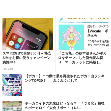
スマホ2GBで月額850円～ 格安
「こち亀」の秋本治さんがボカ
SIMをお得に使うキャンペーン
ロをテーマにした新作読み切
実施中！
り マーガレットに掲載 |...
PR(IIJmio)
【ボカロ】ニコ動で最も再生されたボカロ曲ランキ
ングTOP30！ 「みくみくにして...
ボーカロイドの未来はどうなる？ 「つま恋」最後
のボーカロイド大会リポート（1/2...