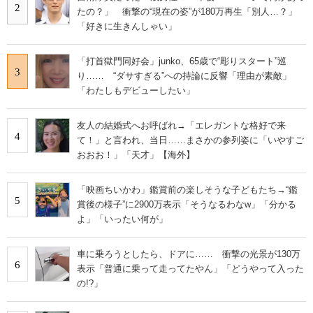
2
たの？」 衝撃の“現在の姿”が180万再生「別人…？」
「好きに生きんしゃい」
「打首獄門同好会」junko、65歳で“彫りスタート”巡
3
り…… “ダサすぎる”への持論に反響「理由が素敵」
「わたしもデビューしたい」
友人の結婚式へお呼ばれ→「エレガントな格好で来
4
て！」と言われ、当日……まさかの参列姿に「いやすご
おおお！」「天才」【海外】
「映画ちいかわ」鑑賞前の楽しそうな子どもたち→“鑑
5
賞後の様子”に2900万表示「そうなるわなw」「分かる
よ」「いったい何が」
車に乗ろうとしたら、ドアに…… 衝撃の光景が130万
6
表示「普通に乗って走ってたやん」「どうやって入った
の!?」