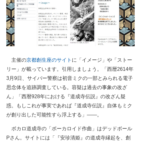
主催の
京都創生座のサイト
に「イメージ」や「ストー
リー」が載っています。引用しましょう。「西暦2614年
3月9日、サイバー警察は初音ミクの一部とみられる電子
思念体を追跡調査している。容疑は過去の事象の改ざ
ん」「西暦928年における『道成寺伝説』の改ざん疑
惑。もしこれが事実であれば『道成寺伝説』自体もミク
が創り出した可能性すら浮上する」――。
ボカロ道成寺の「ボーカロイド作曲」はデッドボール
Pさん。サイトには「『安珍清姫』の道成寺縁起を、創