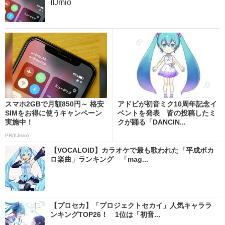
IIJmio
スマホ2GBで月額850円～ 格安
アドビが初音ミク10周年記念イ
SIMをお得に使うキャンペーン
ベントを発表 皆の投稿したミ
実施中！
クが踊る「DANCIN...
PR(IIJmio)
【VOCALOID】カラオケで最も歌われた「平成ボカ
ロ楽曲」ランキング 「mag...
【プロセカ】「プロジェクトセカイ」人気キャララ
ンキングTOP26！ 1位は「初音...