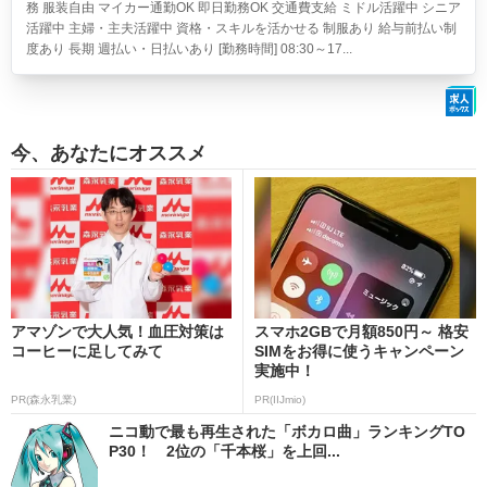
務 服装自由 マイカー通勤OK 即日勤務OK 交通費支給 ミドル活躍中 シニア
活躍中 主婦・主夫活躍中 資格・スキルを活かせる 制服あり 給与前払い制
度あり 長期 週払い・日払いあり [勤務時間] 08:30～17...
今、あなたにオススメ
アマゾンで大人気！血圧対策は
スマホ2GBで月額850円～ 格安
コーヒーに足してみて
SIMをお得に使うキャンペーン
実施中！
PR(森永乳業)
PR(IIJmio)
ニコ動で最も再生された「ボカロ曲」ランキングTO
P30！ 2位の「千本桜」を上回...