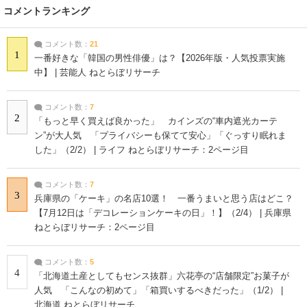
コメントランキング
コメント数：
21
1
一番好きな「韓国の男性俳優」は？【2026年版・人気投票実施
中】 | 芸能人 ねとらぼリサーチ
コメント数：
7
2
「もっと早く買えば良かった」 カインズの“車内遮光カーテ
ン”が大人気 「プライバシーも保てて安心」「ぐっすり眠れま
した」（2/2） | ライフ ねとらぼリサーチ：2ページ目
コメント数：
7
3
兵庫県の「ケーキ」の名店10選！ 一番うまいと思う店はどこ？
【7月12日は「デコレーションケーキの日」！】（2/4） | 兵庫県
ねとらぼリサーチ：2ページ目
コメント数：
5
4
「北海道土産としてもセンス抜群」六花亭の“店舗限定”お菓子が
人気 「こんなの初めて」「箱買いするべきだった」（1/2） |
北海道 ねとらぼリサーチ