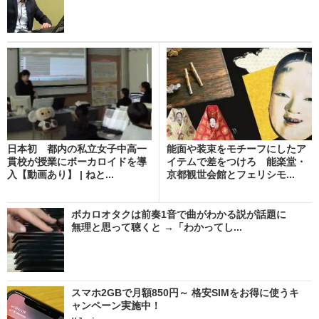
日本初 都内の私立女子中高一
能面や装束をモチーフにしたア
貫校が授業にボーカロイドを導
イテムで差をつけろ 能楽堂・
入【動画あり】 | ねと...
京都観世会館とフェリシモ...
ボカロオタクは前奏1音で曲がわかる説が話題に
無理と思って聴くと →「わかってし...
スマホ2GBで月額850円～ 格安SIMをお得に使うキ
ャンペーン実施中！