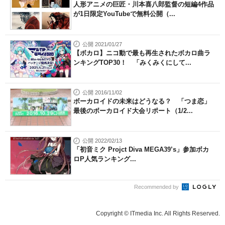
人形アニメの巨匠・川本喜八郎監督の短編4作品
が1日限定YouTubeで無料公開（...
公開 2021/01/27
【ボカロ】ニコ動で最も再生されたボカロ曲ラ
ンキングTOP30！ 「みくみくにして...
公開 2016/11/02
ボーカロイドの未来はどうなる？ 「つま恋」
最後のボーカロイド大会リポート（1/2...
公開 2022/02/13
「初音ミク Projct Diva MEGA39’s」参加ボカ
ロP人気ランキング...
Recommended by
Copyright © ITmedia Inc. All Rights Reserved.