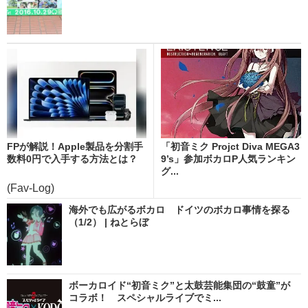
FPが解説！Apple製品を分割手
「初音ミク Projct Diva MEGA3
数料0円で入手する方法とは？
9’s」参加ボカロP人気ランキン
グ...
(Fav-Log)
海外でも広がるボカロ ドイツのボカロ事情を探る
（1/2） | ねとらぼ
ボーカロイド“初音ミク”と太鼓芸能集団の“鼓童”が
コラボ！ スペシャルライブでミ...