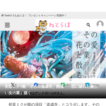
🎁 Switch 2もあたる！ プレゼントキャンペーン実施中！
ねとらぼメニュー
TOP
ニュース
エンタメ
クイズ
グルメ
地域
住まい
教育・育児
動物
リサーチ
2014/06/23 20:55（公開）
X
Share
LINE
hatena
会員記事
初音ミク×能「ボカロ道成寺」開催 「恋に破れた激し
い女の業」描く
ボーカロイド作曲はデッドボールPさん。
メディア
初音ミクが能の演目「道成寺」とコラボします。その
注目記事を集めた総合ページ