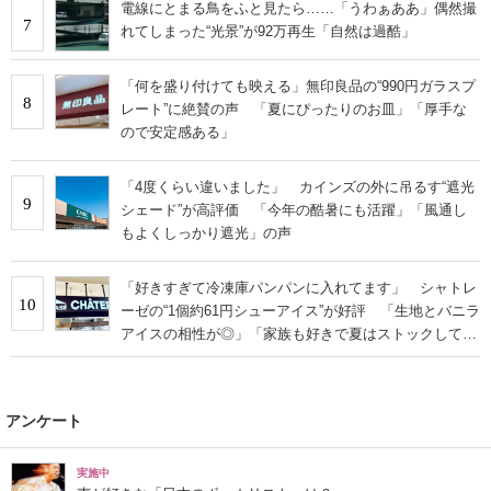
電線にとまる鳥をふと見たら……「うわぁああ」偶然撮
7
れてしまった“光景”が92万再生「自然は過酷」
「何を盛り付けても映える」無印良品の“990円ガラスプ
8
レート”に絶賛の声 「夏にぴったりのお皿」「厚手な
ので安定感ある」
「4度くらい違いました」 カインズの外に吊るす“遮光
9
シェード”が高評価 「今年の酷暑にも活躍」「風通し
もよくしっかり遮光」の声
「好きすぎて冷凍庫パンパンに入れてます」 シャトレ
10
ーゼの“1個約61円シューアイス”が好評 「生地とバニラ
アイスの相性が◎」「家族も好きで夏はストックして
る」
アンケート
実施中