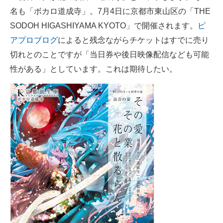
名も「ボカロ道成寺」。7月4日に京都市東山区の「THE
ITの今と未来を見通す
SODOH HIGASHIYAMA KYOTO」で開催されます。
ピ
アプロブログ
によると残念ながらチケットはすでに売り
スマホと通信の最新トレンド
切れとのことですが「当日券や後日映像配信なども可能
進化するPCとデバイスの未来
性がある」としています。これは期待したい。
好きが集まる 比べて選べる
ビジネスと働き方のヒント
AI活用のいまが分かる
企業ITのトレンドを詳説
経営リーダーのコミュニティ
マーケ×ITの今がよく分かる
ITエンジニア向け専門サイト