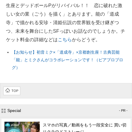
生座とデッドボールPがリバイバル！！ 恋に破れた激
しい女の業（ごう）を描く」とあります。能の「道成
寺」で描かれる安珍・清姫伝説の世界観を受け継ぎつ
つ、未来を舞台にしたSFっぽいお話なのでしょうか。チ
ケット料金の詳細などは
こちら
からどうぞ。
【お知らせ】初音ミク×「道成寺」×京都創生座！古典芸能
「能」とミクさんがコラボレーションです！（ピアプロブロ
グ）
TOP
Special
- PR -
スマホの写真／動画をもう一段安全に 買い切
りクラウドストレージ