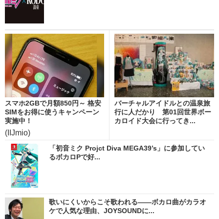
スマホ2GBで月額850円～ 格安
バーチャルアイドルとの温泉旅
SIMをお得に使うキャンペーン
行に人だかり 第01回世界ボー
実施中！
カロイド大会に行ってき...
(IIJmio)
「初音ミク Projct Diva MEGA39’s」に参加してい
るボカロPで好...
歌いにくいからこそ歌われる――ボカロ曲がカラオ
ケで人気な理由、JOYSOUNDに...