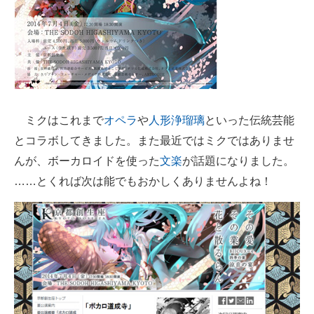
企業向けIT製品の総合サイト
IT製品の技術・比較・事例
製造業のIT導入・活用を支援
モノづくり技術者専門サイト
ミクはこれまで
オペラ
や
人形浄瑠璃
といった伝統芸能
エレクトロニクス専門サイト
とコラボしてきました。また最近ではミクではありませ
んが、ボーカロイドを使った
文楽
が話題になりました。
電子設計の基本と応用
……とくれば次は能でもおかしくありませんよね！
エネルギーの専門メディア
建設×テクノロジーの最前線
ちょっと気になるネットの話題