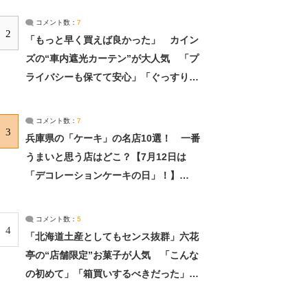
コメント数：
7
2
「もっと早く買えば良かった」 カイン
ズの“車内遮光カーテン”が大人気 「プ
ライバシーも保てて安心」「ぐっすり眠
れました」（2/2） | ライフ ねとらぼリ
サーチ：2ページ目
コメント数：
7
3
兵庫県の「ケーキ」の名店10選！ 一番
うまいと思う店はどこ？【7月12日は
「デコレーションケーキの日」！】
（2/4） | 兵庫県 ねとらぼリサーチ：2ペ
ージ目
コメント数：
5
4
「北海道土産としてもセンス抜群」六花
亭の“店舗限定”お菓子が人気 「こんな
の初めて」「箱買いするべきだった」
（1/2） | 北海道 ねとらぼリサーチ