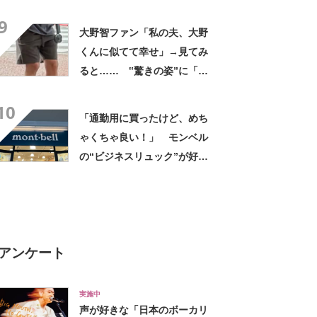
臓に悪いよね、、、」
9
大野智ファン「私の夫、大野
くんに似てて幸せ」→見てみ
ると…… ‟驚きの姿”に「最
高すぎません？」「本物かと
10
思いました！」
「通勤用に買ったけど、めち
ゃくちゃ良い！」 モンベル
の“ビジネスリュック”が好
評 「615グラムで軽い」
「たくさん入る」「満員電車
に乗りやすくなった」
アンケート
実施中
声が好きな「日本のボーカリ