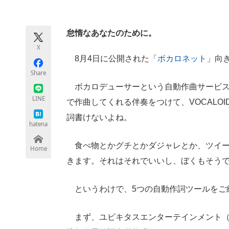
モノづくり技術者専門サイト
エレクトロ
怠惰なあなたのために。
X
ちょっと気になるネットの話題
8月4日に公開された「
ボカロネット
」向
Share
ボカロデューサーという自動作曲サービス
LINE
で作曲してくれる伴奏をつけて、VOCALO
詞書けないよね。
hatena
食べ物とかグチとかダジャレとか、ツイー
Home
きます。それはそれでいいし、ぼくもそう
というわけで、5つの自動作詞ツールをご
まず、ユビキタスエンターテインメント（UE