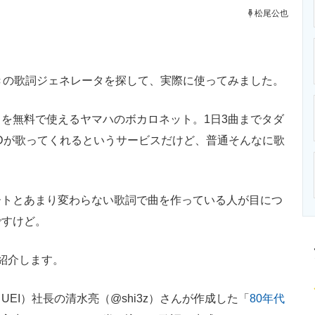
ニクス専門サイト
電子設計の基本と応用
エネルギーの専
松尾公也
きの歌詞ジェネレータを探して、実際に使ってみました。
を無料で使えるヤマハのボカロネット。1日3曲までタダ
IDが歌ってくれるというサービスだけど、普通そんなに歌
トとあまり変わらない歌詞で曲を作っている人が目につ
ですけど。
紹介します。
I）社長の清水亮（@shi3z）さんが作成した「
80年代