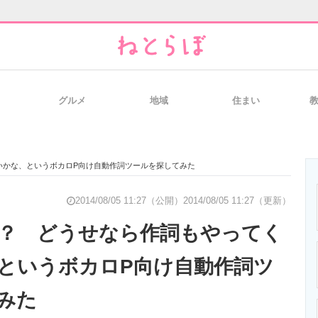
グルメ
地域
住まい
と未来を見通す
スマホと通信の最新トレンド
進化するPCとデ
いかな、というボカロP向け自動作詞ツールを探してみた
のいまが分かる
企業ITのトレンドを詳説
経営リーダーの
2014/08/05 11:27（公開）
2014/08/05 11:27（更新）
？ どうせなら作詞もやってく
というボカロP向け自動作詞ツ
T製品の総合サイト
IT製品の技術・比較・事例
製造業のIT導入
みた