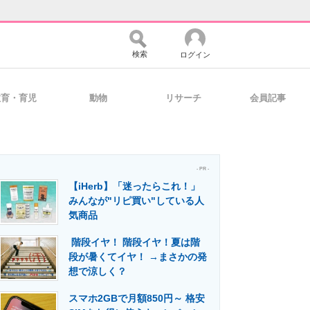
検索
ログイン
教育・育児
動物
リサーチ
会員記事
バイスの未来
好きが集まる 比べて選べる
- PR -
【iHerb】「迷ったらこれ！」
コミュニティ
マーケ×ITの今がよく分かる
みんなが"リピ買い"している人
気商品
階段イヤ！ 階段イヤ！夏は階
・活用を支援
段が暑くてイヤ！ →まさかの発
想で涼しく？
スマホ2GBで月額850円～ 格安