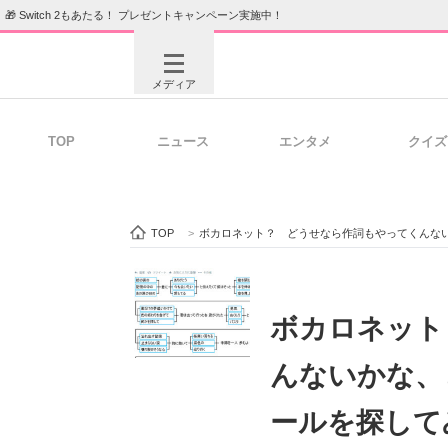
🎁 Switch 2もあたる！ プレゼントキャンペーン実施中！
メディア
TOP
ニュース
エンタメ
クイズ
注目記事を集めた総合ページ
ITの今
TOP
>
ボカロネット？ どうせなら作詞もやってくんな
ビジネスと働き方のヒント
AI活用
ボカロネット
んないかな、
ITエンジニア向け専門サイト
企業向けI
ールを探して