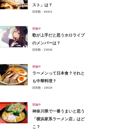
スト」は？
回答数：49401
実施中
歌が上手だと思うホロライブ
のメンバーは？
回答数：23836
実施中
ラーメンって日本食？それと
も中華料理？
回答数：19628
実施中
神奈川県で一番うまいと思う
「横浜家系ラーメン店」はど
こ？