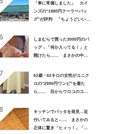
5
「車に常備しました」 カイ
ンズの“1980円クーラーバッ
グ”が評判 「ちょうどいい大
きさ」「保冷剤を止めるベル
6
トが良い」
しまむらで買った3000円のバ
ッグ→「何か入ってる！」と
開けたら…… まさかの中身
に「買いに走った」「コスパ
7
良すぎる」
62歳・62キロの女性がユニク
ロの“2990円ワンピ”を着た
ら…… 目からウロコのコー
デに「全色ほしいくらい」
8
「参考になりました」
キッチンでバッタを発見→近
付いてみると…… まさかの
正体に驚き「ヒィっ！」「心