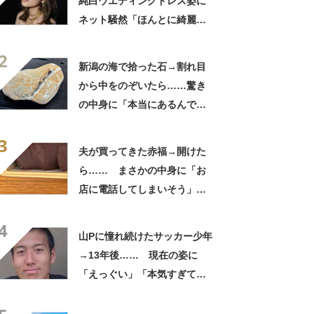
純白ウエディングドレス姿に
ネット騒然「ほんとに綺麗」
「この笑顔が切なすぎる」
2
新潟の海で拾った石→割れ目
から中をのぞいたら……驚き
の中身に「本当にあるんです
ね！」「お宝だ」
3
夫が買ってきた赤福→開けた
ら…… まさかの中身に「お
店に電話してしまいそう」
「さすがに初めて見ました
4
笑」と107万表示
山Pに憧れ続けたサッカー少年
→13年後…… 現在の姿に
「えっぐい」「本気すぎて尊
敬する」と49万再生