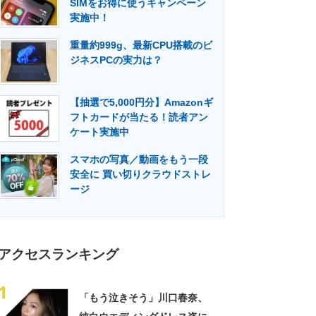
SIMをお得に使うキャンペーン
門メディア
建設×テクノロジーの最前線
実施中！
重量約999g、最新CPU搭載のビ
ジネスPCの実力は？
【抽選で5,000円分】Amazonギ
フトカードが当たる！読者アン
ケート実施中
スマホの写真／動画をもう一段
安全に 買い切りクラウドストレ
ージ
アクセスランキング
1
「もう泣きそう」川口春奈、