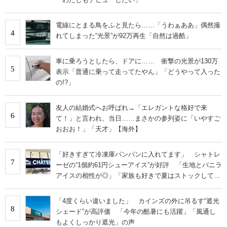
電線にとまる鳥をふと見たら……「うわぁああ」偶然撮
4
れてしまった“光景”が92万再生「自然は過酷」
車に乗ろうとしたら、ドアに…… 衝撃の光景が130万
5
表示「普通に乗って走ってたやん」「どうやって入った
の!?」
友人の結婚式へお呼ばれ→「エレガントな格好で来
6
て！」と言われ、当日……まさかの参列姿に「いやすご
おおお！」「天才」【海外】
「好きすぎて冷凍庫パンパンに入れてます」 シャトレ
7
ーゼの“1個約61円シューアイス”が好評 「生地とバニラ
アイスの相性が◎」「家族も好きで夏はストックして
る」
「4度くらい違いました」 カインズの外に吊るす“遮光
8
シェード”が高評価 「今年の酷暑にも活躍」「風通し
もよくしっかり遮光」の声