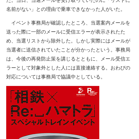
た。当日、当選メールを受け取っていたのに「リストに
企業向けIT製品の総合サイト
名前がない」との理由で乗車できなかった人がいた。
IT製品の技術・比較・事例
イベント事務局が確認したところ、当選案内メールを
送った際に一部のメールに受信エラーが表示されたた
製造業のIT導入・活用を支援
め、当選リストから除外した。しかし実際にはメールが
モノづくり技術者専門サイト
当選者に送信されていたことが分かったという。事務局
は、今後の再発防止策を講じるとともに、メール受信エ
エレクトロニクス専門サイト
ラーとして対象外とした人には直接連絡する。おわびの
電子設計の基本と応用
対応については事務局で協議中としている。
エネルギーの専門メディア
建設×テクノロジーの最前線
ちょっと気になるネットの話題