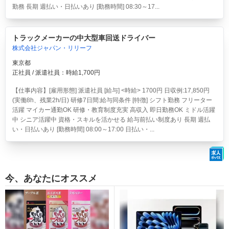
勤務 長期 週払い・日払いあり [勤務時間] 08:30～17...
トラックメーカーの中大型車回送ドライバー
株式会社ジャパン・リリーフ
東京都
正社員 / 派遣社員：時給1,700円
【仕事内容】[雇用形態] 派遣社員 [給与] <時給> 1700円 日収例:17,850円
(実働8h、残業2h/日) 研修7日間:給与同条件 [特徴] シフト勤務 フリーター
活躍 マイカー通勤OK 研修・教育制度充実 高収入 即日勤務OK ミドル活躍
中 シニア活躍中 資格・スキルを活かせる 給与前払い制度あり 長期 週払
い・日払いあり [勤務時間] 08:00～17:00 日払い・...
今、あなたにオススメ