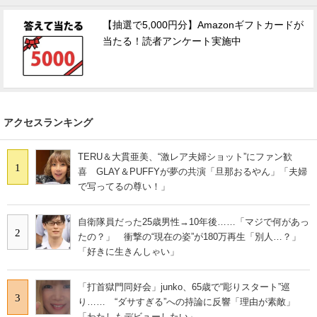
【抽選で5,000円分】Amazonギフトカードが
当たる！読者アンケート実施中
アクセスランキング
TERU＆大貫亜美、“激レア夫婦ショット”にファン歓
1
喜 GLAY＆PUFFYが夢の共演「旦那おるやん」「夫婦
で写ってるの尊い！」
自衛隊員だった25歳男性→10年後……「マジで何があっ
2
たの？」 衝撃の“現在の姿”が180万再生「別人…？」
「好きに生きんしゃい」
「打首獄門同好会」junko、65歳で“彫りスタート”巡
3
り…… “ダサすぎる”への持論に反響「理由が素敵」
「わたしもデビューしたい」