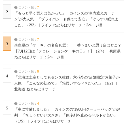
コメント数：
7
2
「もっと早く買えば良かった」 カインズの“車内遮光カーテ
ン”が大人気 「プライバシーも保てて安心」「ぐっすり眠れま
した」（2/2） | ライフ ねとらぼリサーチ：2ページ目
コメント数：
7
3
兵庫県の「ケーキ」の名店10選！ 一番うまいと思う店はどこ？
【7月12日は「デコレーションケーキの日」！】（2/4） | 兵庫県
ねとらぼリサーチ：2ページ目
コメント数：
5
4
「北海道土産としてもセンス抜群」六花亭の“店舗限定”お菓子が
人気 「こんなの初めて」「箱買いするべきだった」（1/2） |
北海道 ねとらぼリサーチ
コメント数：
4
5
「車に常備しました」 カインズの“1980円クーラーバッグ”が評
判 「ちょうどいい大きさ」「保冷剤を止めるベルトが良い」
（1/5） | ライフ ねとらぼリサーチ