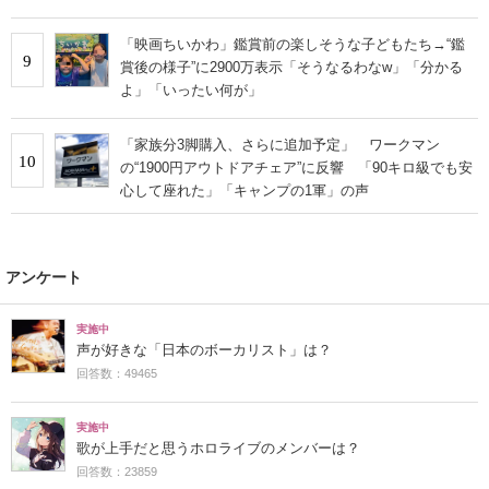
「映画ちいかわ」鑑賞前の楽しそうな子どもたち→“鑑
9
賞後の様子”に2900万表示「そうなるわなw」「分かる
よ」「いったい何が」
「家族分3脚購入、さらに追加予定」 ワークマン
10
の“1900円アウトドアチェア”に反響 「90キロ級でも安
心して座れた」「キャンプの1軍」の声
アンケート
実施中
声が好きな「日本のボーカリスト」は？
回答数：49465
実施中
歌が上手だと思うホロライブのメンバーは？
回答数：23859