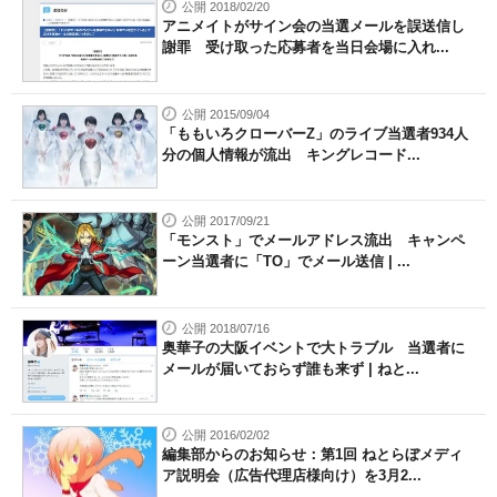
公開 2018/02/20
アニメイトがサイン会の当選メールを誤送信し
謝罪 受け取った応募者を当日会場に入れ...
公開 2015/09/04
「ももいろクローバーZ」のライブ当選者934人
分の個人情報が流出 キングレコード...
公開 2017/09/21
「モンスト」でメールアドレス流出 キャンペ
ーン当選者に「TO」でメール送信 | ...
公開 2018/07/16
奥華子の大阪イベントで大トラブル 当選者に
メールが届いておらず誰も来ず | ねと...
公開 2016/02/02
編集部からのお知らせ：第1回 ねとらぼメディ
ア説明会（広告代理店様向け）を3月2...