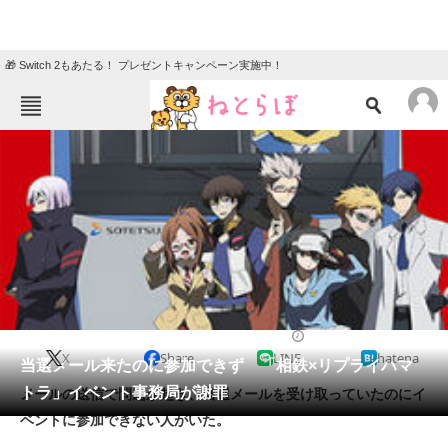
🎁 Switch 2もあたる！ プレゼントキャンペーン実施中！
ねとらぼメニュー
TOP
ニュース
エンタメ
クイズ
グルメ
地域
住まい
教育・育児
動物
リサーチ
2014/08/26 11:24（公開）
X
Share
LINE
hatena
会員記事
当選メール来たのに参加できず 「相鉄×リプライハマ
トラ」イベント事務局が謝罪
メールの送信で問題が起き、当選メールを受け取っていたのにイ
メディア
ベントに参加できない人がいた。
注目記事を集めた総合ページ