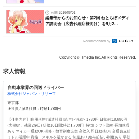
公開 2016/08/01
編集部からのお知らせ：第2回 ねとらぼメディ
ア説明会（広告代理店様向け）を9月2...
Recommended by
Copyright © ITmedia Inc. All Rights Reserved.
求人情報
自動車業界の回送ドライバー
株式会社ジャパン・リリーフ
東京都
正社員 / 派遣社員：時給1,780円
【仕事内容】[雇用形態] 派遣社員 [給与] <時給> 1780円 日収例:18,690円
(実働8h、残業2h/日) 研修10日間:時給1,700円 [特徴] シフト勤務 長期休暇
あり マイカー通勤OK 研修・教育制度充実 高収入 即日勤務OK 交通費支給
ミドル活躍中 資格・スキルを活かせる 制服あり 給与前払い制度あり 早朝