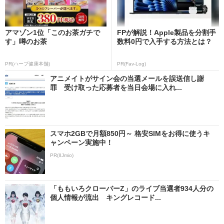
アマゾン1位「このお茶ガチで
FPが解説！Apple製品を分割手
す」噂のお茶
数料0円で入手する方法とは？
PR(ハーブ健康本舗)
PR(Fav-Log)
アニメイトがサイン会の当選メールを誤送信し謝
罪 受け取った応募者を当日会場に入れ...
スマホ2GBで月額850円～ 格安SIMをお得に使うキ
ャンペーン実施中！
PR(IIJmio)
「ももいろクローバーZ」のライブ当選者934人分の
個人情報が流出 キングレコード...