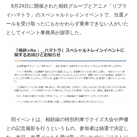
8月24日に開催された相鉄グループとアニメ「リプラ
ITの今と未来を見通す
イハマトラ」のスペシャルトレインイベントで、当選メ
ールを受け取ったにもかかわらず乗車できない人がいた
スマホと通信の最新トレンド
としてイベント事務局が謝罪した。
進化するPCとデバイスの未来
好きが集まる 比べて選べる
ビジネスと働き方のヒント
AI活用のいまが分かる
企業ITのトレンドを詳説
経営リーダーのコミュニティ
マーケ×ITの今がよく分かる
同イベントは、相鉄線の特別列車でクイズ大会や声優
との記念撮影を行うというもの。参加者は抽選で決定し
ITエンジニア向け専門サイト