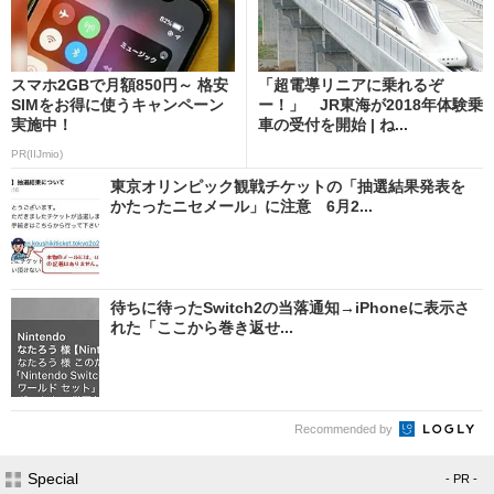
スマホ2GBで月額850円～ 格安
「超電導リニアに乗れるぞ
SIMをお得に使うキャンペーン
ー！」 JR東海が2018年体験乗
実施中！
車の受付を開始 | ね...
PR(IIJmio)
東京オリンピック観戦チケットの「抽選結果発表を
かたったニセメール」に注意 6月2...
待ちに待ったSwitch2の当落通知→iPhoneに表示さ
れた「ここから巻き返せ...
Recommended by
Special
- PR -