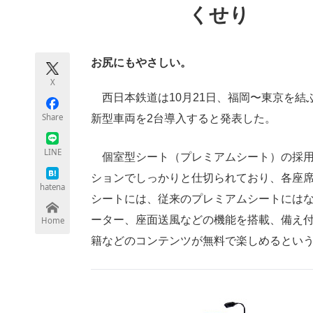
くせり
モノづくり技術者専門サイト
エレクトロ
お尻にもやさしい。
ちょっと気になるネットの話題
X
西日本鉄道は10月21日、福岡〜東京を結
Share
新型車両を2台導入すると発表した。
LINE
個室型シート（プレミアムシート）の採用
ションでしっかりと仕切られており、各座
hatena
シートには、従来のプレミアムシートには
ーター、座面送風などの機能を搭載、備え
Home
籍などのコンテンツが無料で楽しめるとい