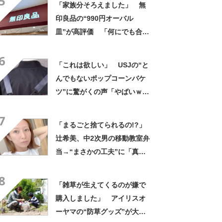
5
「家族分そろえました」 無
印良品の“990円オーバル
皿”が高評価 「何にでも合
う」「盛り付けるだけでカフ
6
ェっぽくなってお気に入り」
「これは欲しい」 USJの“と
んでもないポップコーンバケ
ツ”に驚がくの声「やばいｗ
ｗ」「天才的発想」
7
「まるごと捨てられるの!?」
辻希美、中2次男の移動教室弁
当→“まさかの工夫”に「真似
したい！」「その手があった
8
かー！」
「雑草が生えてくるのが嫌で
購入しました」 アイリスオ
ーヤマの“防草グッズ”が大人