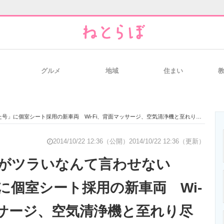
グルメ
地域
住まい
と未来を見通す
スマホと通信の最新トレンド
進化するPCとデ
に個室シート採用の新車両 Wi-Fi、背面マッサージ、空気清浄機と至れり尽くせり
のいまが分かる
企業ITのトレンドを詳説
経営リーダーの
2014/10/22 12:36（公開）
2014/10/22 12:36（更新）
スがツラいなんて言わせない
に個室シート採用の新車両 Wi-
T製品の総合サイト
IT製品の技術・比較・事例
製造業のIT導入
ッサージ、空気清浄機と至れり尽