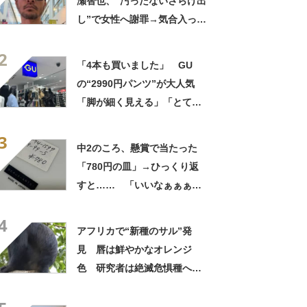
瀬智也、“汚ったないさらけ出
し”で女性へ謝罪→気合入った
髪形に反響も…… 「長瀬な
2
ら私が許す」「あれはネ
「4本も買いました」 GU
タ？」
の“2990円パンツ”が大人気
「脚が細く見える」「とても
柔らかく履き心地抜群」「仕
3
事でもプライベートでも重宝
中2のころ、懸賞で当たった
します」
「780円の皿」→ひっくり返
すと…… 「いいなぁぁぁぁ
ぁ！」まさかのお宝に「胸熱
4
ですね……」
アフリカで“新種のサル”発
見 唇は鮮やかなオレンジ
色 研究者は絶滅危惧種への
分類も提案【海外】