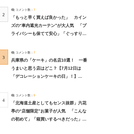
コメント数：
7
2
「もっと早く買えば良かった」 カイン
ズの“車内遮光カーテン”が大人気 「プ
ライバシーも保てて安心」「ぐっすり眠
れました」（2/2） | ライフ ねとらぼリ
サーチ：2ページ目
コメント数：
7
3
兵庫県の「ケーキ」の名店10選！ 一番
うまいと思う店はどこ？【7月12日は
「デコレーションケーキの日」！】
（2/4） | 兵庫県 ねとらぼリサーチ：2ペ
ージ目
コメント数：
5
4
「北海道土産としてもセンス抜群」六花
亭の“店舗限定”お菓子が人気 「こんな
の初めて」「箱買いするべきだった」
（1/2） | 北海道 ねとらぼリサーチ