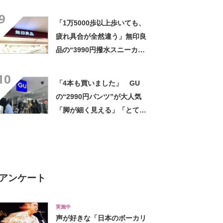
気 「今回で3度目の購入」
9
「施工が楽で簡単」
「1万5000歩以上歩いても、
疲れ具合が全然違う」無印良
品の“3990円撥水スニーカ
ー”に「もう何足目かわからな
10
い」「パンツでもスカートで
「4本も買いました」 GU
も合う」の声
の“2990円パンツ”が大人気
「脚が細く見える」「とても
柔らかく履き心地抜群」「仕
事でもプライベートでも重宝
します」
アンケート
実施中
声が好きな「日本のボーカリ