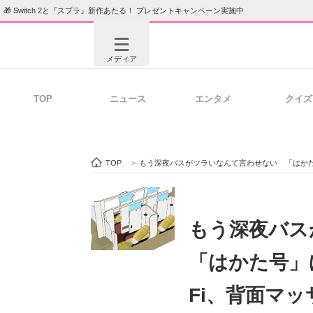
🎁 Switch 2と『スプラ』新作あたる！ プレゼントキャンペーン実施中
メディア
TOP
ニュース
エンタメ
クイズ
注目記事を集めた総合ページ
ITの今
TOP
>
もう深夜バスがツラいなんて言わせない 「はかた号」
ビジネスと働き方のヒント
AI活用
もう深夜バ
「はかた号」
ITエンジニア向け専門サイト
企業向けI
Fi、背面マ