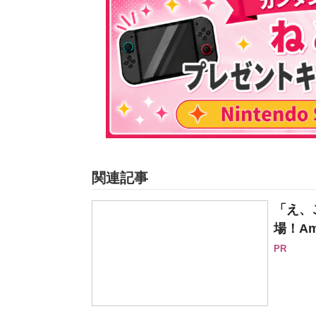
関連記事
「え、
場！Am
PR