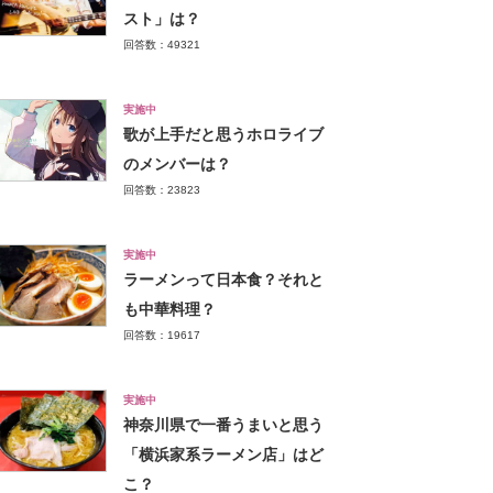
スト」は？
回答数：49321
実施中
歌が上手だと思うホロライブ
のメンバーは？
回答数：23823
実施中
ラーメンって日本食？それと
も中華料理？
回答数：19617
実施中
神奈川県で一番うまいと思う
「横浜家系ラーメン店」はど
こ？