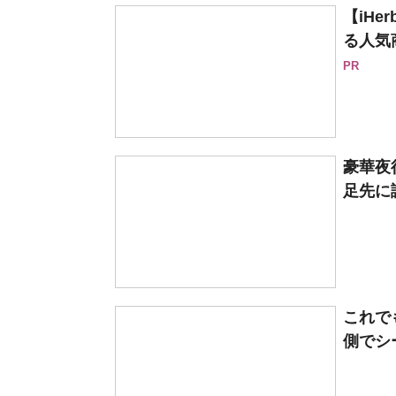
【iH
る人気
PR
豪華夜行
足先に試
これで
側でシ