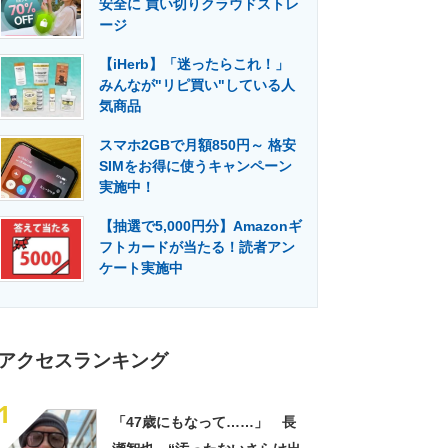
安全に 買い切りクラウドストレ
門メディア
建設×テクノロジーの最前線
ージ
【iHerb】「迷ったらこれ！」
みんなが"リピ買い"している人
気商品
スマホ2GBで月額850円～ 格安
SIMをお得に使うキャンペーン
実施中！
【抽選で5,000円分】Amazonギ
フトカードが当たる！読者アン
ケート実施中
アクセスランキング
1
「47歳にもなって……」 長