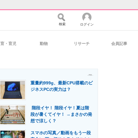
検索
ログイン
教育・育児
動物
リサーチ
会員記事
バイスの未来
好きが集まる 比べて選べる
- PR -
重量約999g、最新CPU搭載のビ
コミュニティ
マーケ×ITの今がよく分かる
ジネスPCの実力は？
階段イヤ！ 階段イヤ！夏は階
・活用を支援
段が暑くてイヤ！ →まさかの発
想で涼しく？
スマホの写真／動画をもう一段