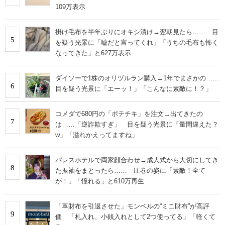
109万表示
掛け毛布を半年ぶりにオキシ漬け→翌朝見たら…… 目
5
を疑う光景に「嘘だと言ってくれ」「うちの毛布も怖く
なってきた」と627万表示
ダイソーで1株のオリヅルラン購入→1年でまさかの……
6
目を疑う光景に「エーッ！」「こんなに素敵に！？」
コメダで680円の「ポテチキ」を注文→出てきたの
7
は……「逆詐欺すぎ」 目を疑う光景に「量間違えた？
w」「溢れかえってますね」
パレスホテルで両家顔合わせ→成人式から大切にしてき
8
た振袖をまとったら…… 圧巻の姿に「素敵！全て
が！」「憧れる」と610万再生
「革財布を引退させた」モンベルの“ミニ財布”が高評
9
価 「札入れ、小銭入れとして2つ使ってる」「軽くて