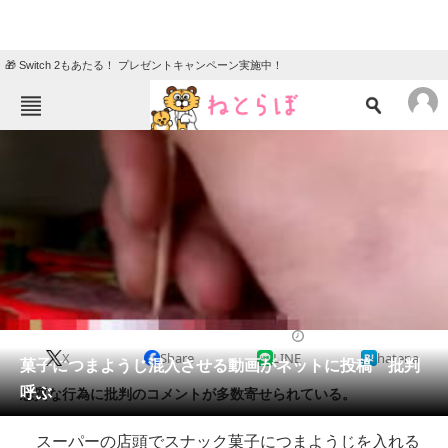
🎁 Switch 2もあたる！ プレゼントキャンペーン実施中！
ねとらぼメニュー
TOP
ニュース
エンタメ
クイズ
グルメ
地域
住まい
教育・育児
動物
リサーチ
2015/01/14 09:55（公開）
X
Share
LINE
hatena
会員記事
菓子につまようじ混入させる動画がネットに投稿 批判
呼ぶ
悪質な行為に批判のコメントが多数寄せられている。
メディア
スーパーの店頭でスナック菓子につまようじを入れる
注目記事を集めた総合ページ