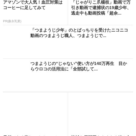
アマゾンで大人気！血圧対策は
「じゃがりこ爪楊枝」動画で万
コーヒーに足してみて
引き動画で逮捕状の19歳少年、
逃走中も動画投稿「超余...
PR(森永乳業)
「つまようじ少年」のとばっちりを受けたニコニコ
動画のつまようじ職人、つまようじで...
つまようじの“じゃない”使い方が140万再生 目か
らウロコの活用法に「全部試して...