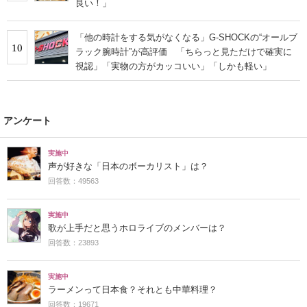
良い！」
「他の時計をする気がなくなる」G-SHOCKの“オールブ
10
ラック腕時計”が高評価 「ちらっと見ただけで確実に
視認」「実物の方がカッコいい」「しかも軽い」
アンケート
実施中
声が好きな「日本のボーカリスト」は？
回答数：49563
実施中
歌が上手だと思うホロライブのメンバーは？
回答数：23893
実施中
ラーメンって日本食？それとも中華料理？
回答数：19671