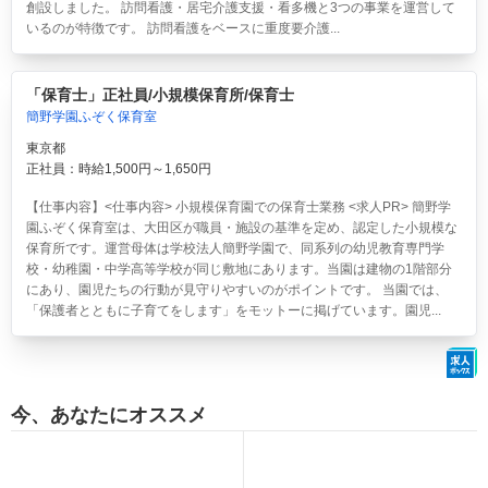
創設しました。 訪問看護・居宅介護支援・看多機と3つの事業を運営して
いるのが特徴です。 訪問看護をベースに重度要介護...
「保育士」正社員/小規模保育所/保育士
簡野学園ふぞく保育室
東京都
正社員：時給1,500円～1,650円
【仕事内容】<仕事内容> 小規模保育園での保育士業務 <求人PR> 簡野学
園ふぞく保育室は、大田区が職員・施設の基準を定め、認定した小規模な
保育所です。運営母体は学校法人簡野学園で、同系列の幼児教育専門学
校・幼稚園・中学高等学校が同じ敷地にあります。当園は建物の1階部分
にあり、園児たちの行動が見守りやすいのがポイントです。 当園では、
「保護者とともに子育てをします」をモットーに掲げています。園児...
今、あなたにオススメ