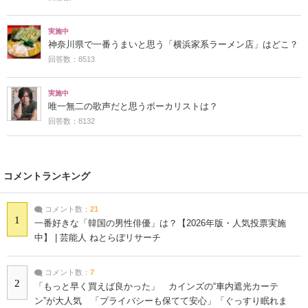
実施中
神奈川県で一番うまいと思う「横浜家系ラーメン店」はどこ？
回答数：8513
実施中
唯一無二の歌声だと思うボーカリストは？
回答数：8132
コメントランキング
コメント数：
21
1
一番好きな「韓国の男性俳優」は？【2026年版・人気投票実施
中】 | 芸能人 ねとらぼリサーチ
コメント数：
7
2
「もっと早く買えば良かった」 カインズの“車内遮光カーテ
ン”が大人気 「プライバシーも保てて安心」「ぐっすり眠れま