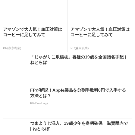
アマゾンで大人気！血圧対策は
アマゾンで大人気！血圧対策は
コーヒーに足してみて
コーヒーに足してみて
PR(森永乳業)
PR(森永乳業)
「じゃがりこ爪楊枝」容疑の19歳を全国指名手配 |
ねとらぼ
FPが解説！Apple製品を分割手数料0円で入手する
方法とは？
PR(Fav-Log)
つまようじ混入、19歳少年を身柄確保 滋賀県内で
| ねとらぼ