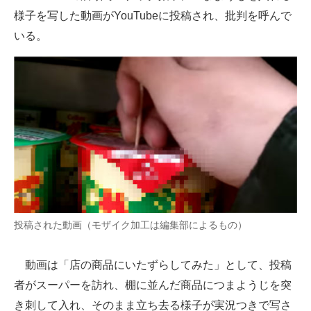
様子を写した動画がYouTubeに投稿され、批判を呼んで
ITの今と未来を見通す
いる。
スマホと通信の最新トレンド
進化するPCとデバイスの未来
好きが集まる 比べて選べる
ビジネスと働き方のヒント
AI活用のいまが分かる
企業ITのトレンドを詳説
投稿された動画（モザイク加工は編集部によるもの）
経営リーダーのコミュニティ
動画は「店の商品にいたずらしてみた」として、投稿
マーケ×ITの今がよく分かる
者がスーパーを訪れ、棚に並んだ商品につまようじを突
ITエンジニア向け専門サイト
き刺して入れ、そのまま立ち去る様子が実況つきで写さ