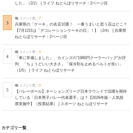
した」（2/2） | ライフ ねとらぼリサーチ：2ページ目
コメント数：
7
3
兵庫県の「ケーキ」の名店10選！ 一番うまいと思う店はどこ？
【7月12日は「デコレーションケーキの日」！】（2/4） | 兵庫県
ねとらぼリサーチ：2ページ目
コメント数：
4
4
「車に常備しました」 カインズの“1980円クーラーバッグ”が評
判 「ちょうどいい大きさ」「保冷剤を止めるベルトが良い」
（1/5） | ライフ ねとらぼリサーチ
コメント数：
3
5
【バレーボール】ネーションズリーグ日本ラウンドで活躍を期待
している「日本男子バレー代表選手」は？【2026年版・人気投
票実施中】（投票結果） | スポーツ ねとらぼリサーチ
カテゴリ一覧