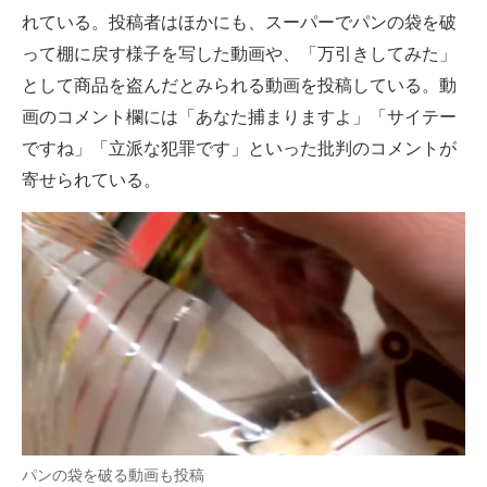
れている。投稿者はほかにも、スーパーでパンの袋を破
企業向けIT製品の総合サイト
って棚に戻す様子を写した動画や、「万引きしてみた」
IT製品の技術・比較・事例
として商品を盗んだとみられる動画を投稿している。動
画のコメント欄には「あなた捕まりますよ」「サイテー
製造業のIT導入・活用を支援
ですね」「立派な犯罪です」といった批判のコメントが
モノづくり技術者専門サイト
寄せられている。
エレクトロニクス専門サイト
電子設計の基本と応用
エネルギーの専門メディア
建設×テクノロジーの最前線
ちょっと気になるネットの話題
パンの袋を破る動画も投稿