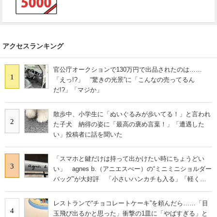
アクセスランキング
官公庁オークションで130万円で出品されたのは……
1
「えっ!?」 “驚きの光景”に「こんなの売ってるん
だ!?」「マジか」
散歩中、小学生に「ぬいぐるみが歩いてる！」と言われ
2
た子犬 納得の姿に「最高の褒め言葉！」「遭遇した
い」投稿者に話を聞いた
「スマホと鍵だけは持って出かけたい時にちょうどい
3
い」 agnes b.（アニエスべー）の“ミニミニショルダー
バッグ”が大好評 「小さいハンカチも入る」「軽くて
旅行でも活躍します
レストランで“チョコレートケーキ”を頼んだら……「目
4
玉飛び出るかと思った」衝撃の1皿に「やばすぎる」と