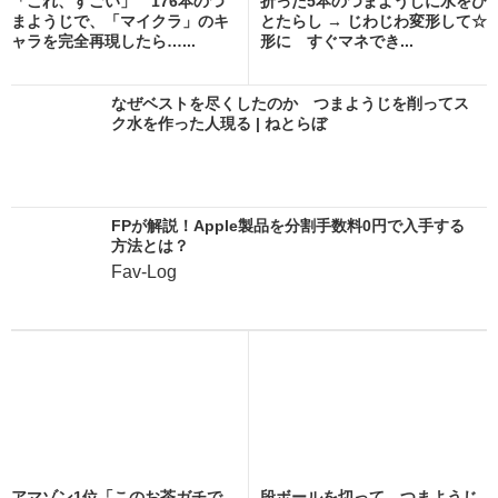
「これ、すごい」 176本のつ
折った5本のつまようじに水をひ
まようじで、「マイクラ」のキ
とたらし → じわじわ変形して☆
ャラを完全再現したら…...
形に すぐマネでき...
なぜベストを尽くしたのか つまようじを削ってス
ク水を作った人現る | ねとらぼ
FPが解説！Apple製品を分割手数料0円で入手する
方法とは？
Fav-Log
アマゾン1位「このお茶ガチで
段ボールを切って、つまようじ