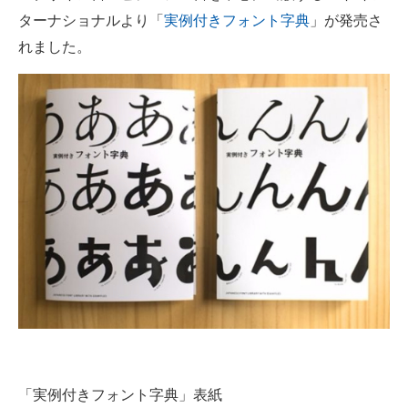
ターナショナルより「
実例付きフォント字典
」が発売さ
ITの今と未来を見通す
れました。
スマホと通信の最新トレンド
進化するPCとデバイスの未来
好きが集まる 比べて選べる
ビジネスと働き方のヒント
AI活用のいまが分かる
企業ITのトレンドを詳説
経営リーダーのコミュニティ
マーケ×ITの今がよく分かる
ITエンジニア向け専門サイト
「実例付きフォント字典」表紙