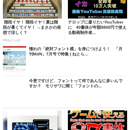
階段イヤ！ 階段イヤ！夏は階
テロップに凝りたいYouTuber
段が暑くてイヤ！ →まさかの発
に 40書体が年額9800円で使え
想で涼しく？
る動画制作者...
PR(ねとらぼ)
憧れの「絶対フォント感」を身につけよう！ 「月
刊MdN」7月号で特集 | ねとら...
今更ですけど、フォントって何であんなに多いんで
すか？ モリサワに聞く「フォントの...