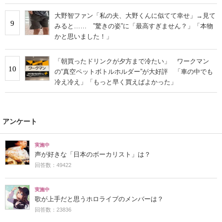
大野智ファン「私の夫、大野くんに似てて幸せ」→見て
9
みると…… ‟驚きの姿”に「最高すぎません？」「本物
かと思いました！」
「朝買ったドリンクが夕方まで冷たい」 ワークマン
10
の“真空ペットボトルホルダー”が大好評 「車の中でも
冷え冷え」「もっと早く買えばよかった」
アンケート
実施中
声が好きな「日本のボーカリスト」は？
回答数：49422
実施中
歌が上手だと思うホロライブのメンバーは？
回答数：23836