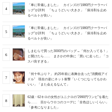
「車に常備しました」 カインズの“1980円クーラーバ
4
ッグ”が評判 「ちょうどいい大きさ」「保冷剤を止め
るベルトが良い」
「車に常備しました」 カインズの“1980円クーラーバ
5
ッグ”が評判 「ちょうどいい大きさ」「保冷剤を止め
るベルトが良い」
しまむらで買った3000円のバッグ→「何か入ってる！」
6
と開けたら…… まさかの中身に「買いに走った」「コ
スパ良すぎる」
「何十年ぶり？」 約25年前に表舞台去った“消費税アイ
7
ドル” 現在の姿にネット衝撃「いくつになってもかわ
いい」「また会えるなんて」
62歳・62キロの女性がユニクロの“2990円ワンピ”を着た
8
ら…… 目からウロコのコーデに「全色ほしいくらい」
「参考になりました」