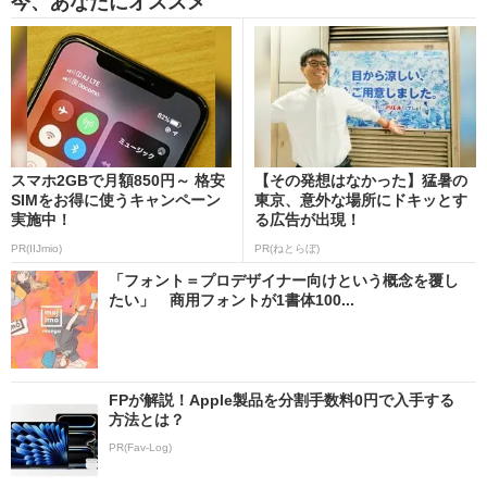
今、あなたにオススメ
スマホ2GBで月額850円～ 格安
【その発想はなかった】猛暑の
SIMをお得に使うキャンペーン
東京、意外な場所にドキッとす
実施中！
る広告が出現！
PR(IIJmio)
PR(ねとらぼ)
「フォント＝プロデザイナー向けという概念を覆し
たい」 商用フォントが1書体100...
FPが解説！Apple製品を分割手数料0円で入手する
方法とは？
PR(Fav-Log)