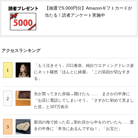
【抽選で5,000円分】Amazonギフトカードが
当たる！読者アンケート実施中
アクセスランキング
「もう泣きそう」川口春奈、純白ウエディングドレス姿
1
にネット騒然「ほんとに綺麗」「この笑顔が切なすぎ
る」
夫が買ってきた赤福→開けたら…… まさかの中身に
2
「お店に電話してしまいそう」「さすがに初めて見まし
た笑」と107万表示
新潟の海で拾った石→割れ目から中をのぞいたら……驚
3
きの中身に「本当にあるんですね！」「お宝だ」