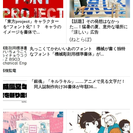
「東方project」キャラクター
【話題】その発想はなかっ
を“フォント化”！？ キャラの
た…！猛暑の夏、意外な場所に
イメージを書体で...
「涼しい」広告
(ねとらぼ)
丸っこくてかわいいあのフォント 機械が書く独特
なフォント「機械彫刻用標準書体」が...
「銀魂」「キルラキル」……アニメで見る文字だ！
同人誌制作向け36書体が年額36...