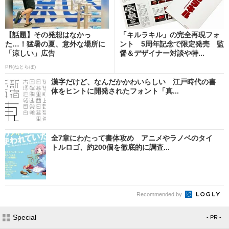
【話題】その発想はなかっ
「キルラキル」の完全再現フォ
た…！猛暑の夏、意外な場所に
ント 5周年記念で限定発売 監
「涼しい」広告
督＆デザイナー対談や特...
PR(ねとらぼ)
漢字だけど、なんだかかわいらしい 江戸時代の書
体をヒントに開発されたフォント「真...
全7章にわたって書体攻め アニメやラノベのタイ
トルロゴ、約200個を徹底的に調査...
Recommended by
Special
- PR -