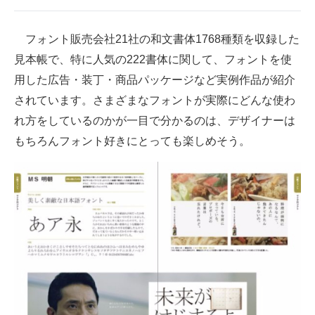
企業向けIT製品の総合サイト
フォント販売会社21社の和文書体1768種類を収録した
IT製品の技術・比較・事例
見本帳で、特に人気の222書体に関して、フォントを使
製造業のIT導入・活用を支援
用した広告・装丁・商品パッケージなど実例作品が紹介
されています。さまざまなフォントが実際にどんな使わ
モノづくり技術者専門サイト
れ方をしているのかが一目で分かるのは、デザイナーは
エレクトロニクス専門サイト
もちろんフォント好きにとっても楽しめそう。
電子設計の基本と応用
エネルギーの専門メディア
建設×テクノロジーの最前線
ちょっと気になるネットの話題