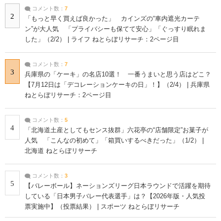
コメント数：
7
2
「もっと早く買えば良かった」 カインズの“車内遮光カーテ
ン”が大人気 「プライバシーも保てて安心」「ぐっすり眠れま
した」（2/2） | ライフ ねとらぼリサーチ：2ページ目
コメント数：
7
3
兵庫県の「ケーキ」の名店10選！ 一番うまいと思う店はどこ？
【7月12日は「デコレーションケーキの日」！】（2/4） | 兵庫県
ねとらぼリサーチ：2ページ目
コメント数：
5
4
「北海道土産としてもセンス抜群」六花亭の“店舗限定”お菓子が
人気 「こんなの初めて」「箱買いするべきだった」（1/2） |
北海道 ねとらぼリサーチ
コメント数：
3
5
【バレーボール】ネーションズリーグ日本ラウンドで活躍を期待
している「日本男子バレー代表選手」は？【2026年版・人気投
票実施中】（投票結果） | スポーツ ねとらぼリサーチ