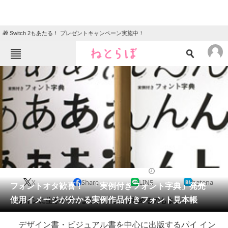
🎁 Switch 2もあたる！ プレゼントキャンペーン実施中！
ねとらぼメニュー
TOP
ニュース
エンタメ
クイズ
グルメ
地域
住まい
教育・育児
動物
リサーチ
2015/05/26 19:00（公開）
X
Share
LINE
hatena
会員記事
フォントオタ歓喜！ 「実例付きフォント字典」発売
使用イメージが分かる実例作品付きフォント見本帳
デザインに生かすのもよし、うっとり眺めるのもよし！
メディア
デザイン書・ビジュアル書を中心に出版するパイ イン
注目記事を集めた総合ページ