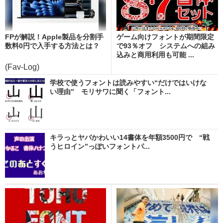
FPが解説！Apple製品を分割手
ゲーム向けフォントが期間限定
数料0円で入手する方法とは？
で93％オフ システムへの組み
込みと商用利用も可能 ...
(Fav-Log)
学校で使うフォントは読みやすい“だけではいけな
い理由” モリサワに聞く「フォント...
キラっとヤバかわいい14書体を年額3500円で “戦
うヒロイン”っぽいフォントパ...