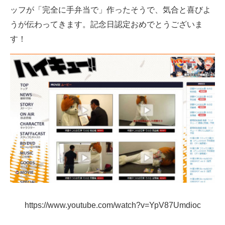
ッフが「完全に手弁当で」作ったそうで、気合と喜びよ
企業向けIT製品の総合サイト
うが伝わってきます。記念日認定おめでとうございま
IT製品の技術・比較・事例
す！
製造業のIT導入・活用を支援
モノづくり技術者専門サイト
エレクトロニクス専門サイト
電子設計の基本と応用
エネルギーの専門メディア
建設×テクノロジーの最前線
ちょっと気になるネットの話題
https://www.youtube.com/watch?v=YpV87Umdioc