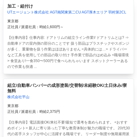
加工・組付け
UTエージェント株式会社 AGT南関東第二CU AGT厚木エリア 羽村第2CL
東京都
正社員 / 派遣社員：時給1,600円～
【仕事内容】仕事内容: ドアトリムの組立ライン作業!/ ドアトリムとは? ⇒
自動車ドアの室内側の部分のことです 扱う部品はプラスチックやスポンジ
が多く、重量物を扱う作業はほぼありません <具体的には…> ドライバー
など工具を使用しての部品の取り付け 手作業で部品のはめ込み <職場環境
> 食堂あり!一食350〜500円で食べられちゃいます スポットクーラーある
ので作業も快適 ...
組立/自動車バンパーの成形塗装/交替制/未経験OK/土日休み/寮
無料
株式会社平山
東京都
正社員 / 派遣社員：時給2,375円
【仕事内容】電話面接OK/来社不要!最短で選考を進められます。 <おすす
めポイント> 新人に寄り添った丁寧な教育体制が魅力の職場です。 20代30
代の若手スタッフが中心に活躍する職場です。 リーダー制度や無期雇用派