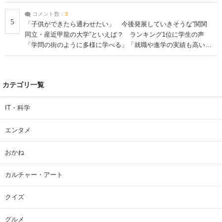
コメント数：
3
5
「子供ができたら通わせたい」 今後発展していきそうな“関関
同立・産近甲龍の大学”といえば？ ランキング1位に学生の声
「学問の街のように多様に学べる」「就職や進学の実績も高い」
| 大学 ねとらぼリサーチ
カテゴリ一覧
IT・科学
エンタメ
おかね
カルチャー・アート
クイズ
グルメ