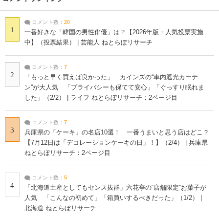
コメント数：
20
1
一番好きな「韓国の男性俳優」は？【2026年版・人気投票実施
中】（投票結果） | 芸能人 ねとらぼリサーチ
コメント数：
7
2
「もっと早く買えば良かった」 カインズの“車内遮光カーテ
ン”が大人気 「プライバシーも保てて安心」「ぐっすり眠れま
した」（2/2） | ライフ ねとらぼリサーチ：2ページ目
コメント数：
7
3
兵庫県の「ケーキ」の名店10選！ 一番うまいと思う店はどこ？
【7月12日は「デコレーションケーキの日」！】（2/4） | 兵庫県
ねとらぼリサーチ：2ページ目
コメント数：
5
4
「北海道土産としてもセンス抜群」六花亭の“店舗限定”お菓子が
人気 「こんなの初めて」「箱買いするべきだった」（1/2） |
北海道 ねとらぼリサーチ