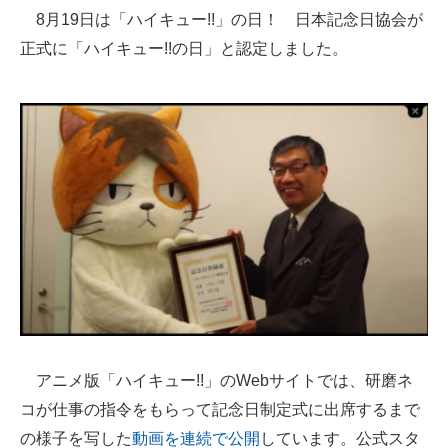
8月19日は「ハイキュー!!」の日！ 日本記念日協会が
ITの今と未来を見通す
正式に「ハイキュー!!の日」と認定しました。
スマホと通信の最新トレンド
進化するPCとデバイスの未来
好きが集まる 比べて選べる
ビジネスと働き方のヒント
AI活用のいまが分かる
企業ITのトレンドを詳説
経営リーダーのコミュニティ
アニメ版「ハイキュー!!」のWebサイトでは、研磨ネ
マーケ×ITの今がよく分かる
コが仕事の指令をもらって記念日制定式に出席するまで
ITエンジニア向け専門サイト
の様子を写した
動画を連続で公開
しています。公式スタ