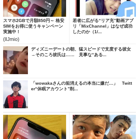
スマホ2GBで月額850円～ 格安
若者に広がる“リア充”動画アプ
SIMをお得に使うキャンペーン
リ「MixChannel」はなぜ成功
実施中！
したのか（1/...
(IIJmio)
ディズニーデートの朝、猛スピードで支度する彼女
→そのころ彼氏は…… 見事な“ある...
「wowakaさんの垢消えるの本当に嫌だ…」 Twitt
er“休眠アカウント”削...