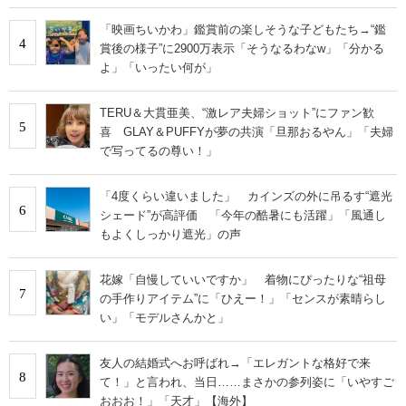
「映画ちいかわ」鑑賞前の楽しそうな子どもたち→“鑑
4
賞後の様子”に2900万表示「そうなるわなw」「分かる
よ」「いったい何が」
TERU＆大貫亜美、“激レア夫婦ショット”にファン歓
5
喜 GLAY＆PUFFYが夢の共演「旦那おるやん」「夫婦
で写ってるの尊い！」
「4度くらい違いました」 カインズの外に吊るす“遮光
6
シェード”が高評価 「今年の酷暑にも活躍」「風通し
もよくしっかり遮光」の声
花嫁「自慢していいですか」 着物にぴったりな“祖母
7
の手作りアイテム”に「ひえー！」「センスが素晴らし
い」「モデルさんかと」
友人の結婚式へお呼ばれ→「エレガントな格好で来
8
て！」と言われ、当日……まさかの参列姿に「いやすご
おおお！」「天才」【海外】