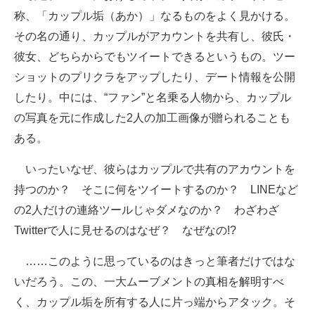
称、「カップル垢（あか）」なるものをよく見かける。
ITの今と未来を見通す
その名の通り、カップルがアカウントを共有し、彼氏・
彼女、どちらからでもツイートできるというもの。ツー
スマホと通信の最新トレンド
ショットのプリクラをアップしたり、デート情報を公開
進化するPCとデバイスの未来
したり。中には、“ファン”と名乗る人物から、カップル
の写真を元に作成した2人の加工画像が贈られることも
好きが集まる 比べて選べる
ある。
ビジネスと働き方のヒント
いったいなぜ、彼らはカップルで共有のアカウントを
AI活用のいまが分かる
持つのか？ そこに何をツイートするのか？ LINEなど
の2人だけの連絡ツールじゃダメなのか？ わざわざ
企業ITのトレンドを詳説
Twitterで人に見せるのはなぜ？ なぜなの!?
経営リーダーのコミュニティ
……このように思っているのはきっと筆者だけではな
マーケ×ITの今がよく分かる
いだろう。この、一大ムーブメントの真相を解明すべ
く、カップル垢を所有する人に片っ端からアタック。そ
ITエンジニア向け専門サイト