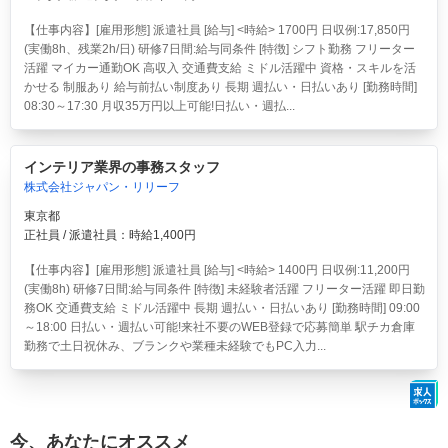
【仕事内容】[雇用形態] 派遣社員 [給与] <時給> 1700円 日収例:17,850円
(実働8h、残業2h/日) 研修7日間:給与同条件 [特徴] シフト勤務 フリーター
活躍 マイカー通勤OK 高収入 交通費支給 ミドル活躍中 資格・スキルを活
かせる 制服あり 給与前払い制度あり 長期 週払い・日払いあり [勤務時間]
08:30～17:30 月収35万円以上可能!日払い・週払...
インテリア業界の事務スタッフ
株式会社ジャパン・リリーフ
東京都
正社員 / 派遣社員：時給1,400円
【仕事内容】[雇用形態] 派遣社員 [給与] <時給> 1400円 日収例:11,200円
(実働8h) 研修7日間:給与同条件 [特徴] 未経験者活躍 フリーター活躍 即日勤
務OK 交通費支給 ミドル活躍中 長期 週払い・日払いあり [勤務時間] 09:00
～18:00 日払い・週払い可能!来社不要のWEB登録で応募簡単 駅チカ倉庫
勤務で土日祝休み、ブランクや業種未経験でもPC入力...
今、あなたにオススメ