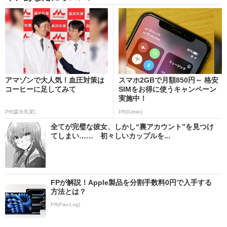
アマゾンで大人気！血圧対策は
スマホ2GBで月額850円～ 格安
コーヒーに足してみて
SIMをお得に使うキャンペーン
実施中！
PR(森永乳業)
PR(IIJmio)
全てが完璧な彼女、しかし“裏アカウント”を見つけ
てしまい…… 初々しいカップルを...
FPが解説！Apple製品を分割手数料0円で入手する
方法とは？
PR(Fav-Log)