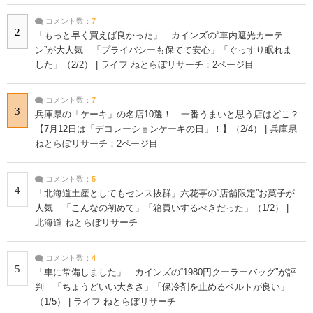
コメント数：
7
2
「もっと早く買えば良かった」 カインズの“車内遮光カーテ
ン”が大人気 「プライバシーも保てて安心」「ぐっすり眠れま
した」（2/2） | ライフ ねとらぼリサーチ：2ページ目
コメント数：
7
3
兵庫県の「ケーキ」の名店10選！ 一番うまいと思う店はどこ？
【7月12日は「デコレーションケーキの日」！】（2/4） | 兵庫県
ねとらぼリサーチ：2ページ目
コメント数：
5
4
「北海道土産としてもセンス抜群」六花亭の“店舗限定”お菓子が
人気 「こんなの初めて」「箱買いするべきだった」（1/2） |
北海道 ねとらぼリサーチ
コメント数：
4
5
「車に常備しました」 カインズの“1980円クーラーバッグ”が評
判 「ちょうどいい大きさ」「保冷剤を止めるベルトが良い」
（1/5） | ライフ ねとらぼリサーチ