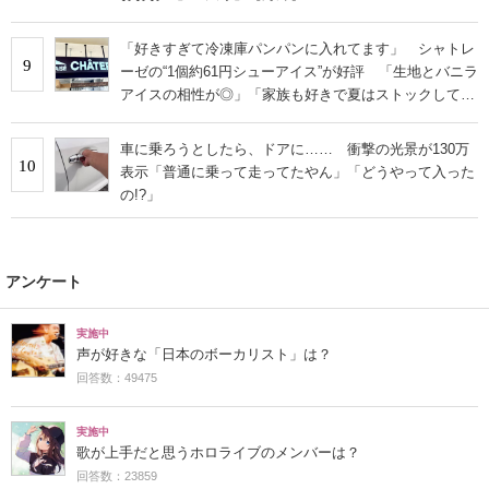
「好きすぎて冷凍庫パンパンに入れてます」 シャトレ
9
ーゼの“1個約61円シューアイス”が好評 「生地とバニラ
アイスの相性が◎」「家族も好きで夏はストックして
る」
車に乗ろうとしたら、ドアに…… 衝撃の光景が130万
10
表示「普通に乗って走ってたやん」「どうやって入った
の!?」
アンケート
実施中
声が好きな「日本のボーカリスト」は？
回答数：49475
実施中
歌が上手だと思うホロライブのメンバーは？
回答数：23859