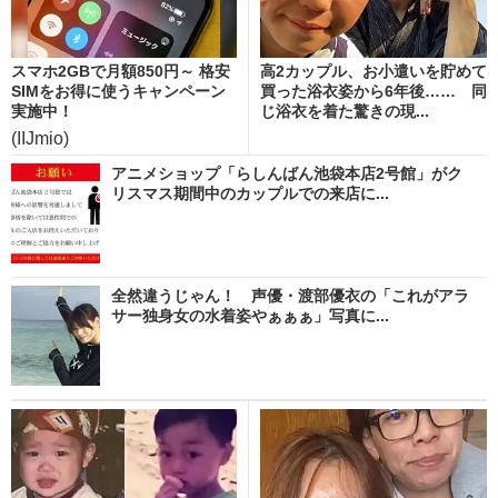
スマホ2GBで月額850円～ 格安
高2カップル、お小遣いを貯めて
SIMをお得に使うキャンペーン
買った浴衣姿から6年後…… 同
実施中！
じ浴衣を着た驚きの現...
(IIJmio)
アニメショップ「らしんばん池袋本店2号館」がク
リスマス期間中のカップルでの来店に...
全然違うじゃん！ 声優・渡部優衣の「これがアラ
サー独身女の水着姿やぁぁぁ」写真に...