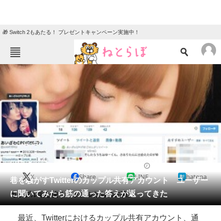
🎁 Switch 2もあたる！ プレゼントキャンペーン実施中！
ねとらぼメニュー
TOP
ニュース
エンタメ
クイズ
グルメ
地域
住まい
教育・育児
動物
リサーチ
2015/10/12 11:10（公開）
X
Share
LINE
hatena
会員記事
巷を騒がすTwitterのカップル共有アカウント ユーザー
に聞いてみたら筋の通った答えが返ってきた
カップル垢を使うカップルたちの主張。
メディア
最近、Twitterにおけるカップル共有アカウント、通
注目記事を集めた総合ページ