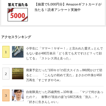
【抽選で5,000円分】Amazonギフトカードが
当たる！読者アンケート実施中
アクセスランキング
小学生に「ママー！ヤギー！」と言われた愛犬→とんで
1
もない姿が480万表示「どう見ても犬ですけど？って顔
してる」「ストレス消え去った」
廃棄予定だった“100キロ”の巨大スイカ→8時間かけて切
2
ると…… 「こんなの初めて見た」まさかの中身が450
万再生「すごすぎやろw」
自衛隊員だった25歳男性→10年後……「マジで何があっ
3
たの？」 衝撃の“現在の姿”が180万再生「別人…？」
「好きに生きんしゃい」