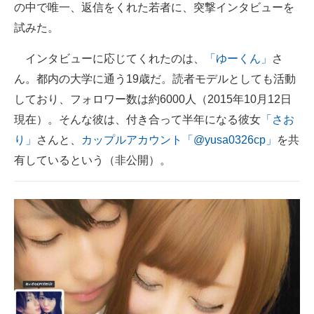
の中で唯一、返信をくれた若者に、突撃インタビューを
企業向けIT製品の総合サイト
試みた。
IT製品の技術・比較・事例
インタビューに応じてくれたのは、
「ゆーくん」
さ
製造業のIT導入・活用を支援
ん。都内の大学に通う19歳だ。読者モデルとしても活動
しており、フォロワー数は約6000人（2015年10月12日
モノづくり技術者専門サイト
現在）。そんな彼は、付き合って半年になる彼女
「さお
エレクトロニクス専門サイト
り」
さんと、
カップルアカウント「@yusa0326cp」
を共
有しているという（非公開）。
電子設計の基本と応用
エネルギーの専門メディア
建設×テクノロジーの最前線
ちょっと気になるネットの話題