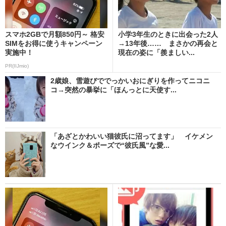
スマホ2GBで月額850円～ 格安
小学3年生のときに出会った2人
SIMをお得に使うキャンペーン
→13年後…… まさかの再会と
実施中！
現在の姿に「羨ましい...
PR(IIJmio)
2歳娘、雪遊びででっかいおにぎりを作ってニコニ
コ→突然の暴挙に「ほんっとに天使す...
「あざとかわいい猫彼氏に沼ってます」 イケメン
なウインク＆ポーズで“彼氏風”な愛...