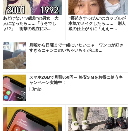
あどけない“9歳差”の男女→大
“寝起きすっぴん”のカップルが
人になったら……「うそでし
本気でメイクしたら…… 別人
ょ!?」 衝撃の現在にネ...
級の仕上がりに「ええー...
月曜から日曜まで一緒にいたいニャ ワンコが好き
すぎるニャンコのいちゃいちゃが止ま...
スマホ2GBで月額850円～ 格安SIMをお得に使うキ
ャンペーン実施中！
IIJmio