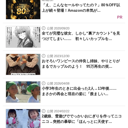
Amazon
「え、こんなセールやってたの？」80％OFF以
上が続々登場！Amazonの本気が...
PR
公開 2020/09/20
全てが完璧な彼女、しかし“裏アカウント”を見
つけてしまい…… 初々しいカップルを...
公開 2023/12/30
おそろいワンピースの仲良し姉妹、やりとりが
まるでカップルのよう！ 95万再生の笑...
公開 2026/04/08
小学3年生のときに出会った2人→13年後……
まさかの再会と現在の姿に「羨ましい...
公開 2024/02/22
2歳娘、雪遊びででっかいおにぎりを作ってニコ
ニコ→突然の暴挙に「ほんっとに天使す...