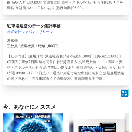
由 高収入 即日勤務OK 交通費支給 資格・スキルを活かせる 制服あり 早朝
勤務 長期 週払い・日払いあり [勤務時間] 06:00～1...
駐車場運営のデータ集計事務
株式会社ジャパン・リリーフ
東京都
正社員 / 派遣社員：時給1,800円
【仕事内容】[雇用形態] 派遣社員 [給与] <時給> 1800円 日収例:12,600円
(実働7h) 研修7日間:給与同条件 [特徴] 高収入 交通費支給 ミドル活躍中 資
格・スキルを活かせる 給与前払い制度あり 長期 週払い・日払いあり [勤務
時間] 09:00～17:00 日払い・週払い対応で急な出費にも安心 無期雇用派遣
の選択肢あり、五反田駅近くで通勤便利。事前職場見学で職...
今、あなたにオススメ