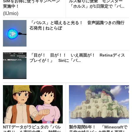
SIMをお得に使うキャンペーン
ルス祭りに便乗 モンスター
実施中！
「ホルス」が1日限定で「バ...
(IIJmio)
「バルス」と唱えると光る！ 音声認識つきの飛行
石発売 | ねとらぼ
「目が！ 目が！！ いえ画面が！ Retinaディス
プレイが！」 Siriに「バ...
NTTデータがラピュタの「バル
製作期間6年！ 「Minecraftで