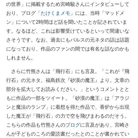
の世界」に掲載するため宮崎駿さんにインタビューして
おり、ブログ「
たけくまメモ
」には、当時「マッドメ
ン」について2時間ほど話を聞いたことが記されていま
す。なるほど、これは影響受けているといって間違いな
さそうです。なお、過去にもバルスの元ネタの話は話題
になっており、作品のファンの間では有名な話なのかも
しれません。
さらに竹熊さんは「飛行石」にも言及。「これが『飛
行石』の元ネタ。福島鉄次『砂漠の魔王』より。文章の
部分を拡大してお読みください。」というコメントとと
もに作品の一部をツイート。「砂漠の魔王」は「アラジ
ンと魔法のランプ」に着想を得た作品で、香炉から出現
した魔王が「飛行石」の力で空を飛びまわるのだそう。
こちらの作品も竹熊さんの
ブログ
に言及があり、宮崎さ
んが子どものころの愛読書だったとのことが書かれてい