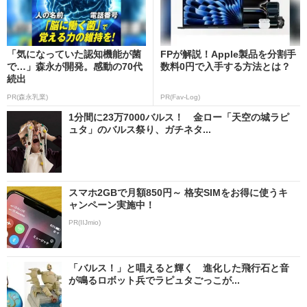
「気になっていた認知機能が菌
FPが解説！Apple製品を分割手
で…」森永が開発。感動の70代
数料0円で入手する方法とは？
続出
PR(森永乳業)
PR(Fav-Log)
1分間に23万7000バルス！ 金ロー「天空の城ラピ
ュタ」のバルス祭り、ガチネタ...
スマホ2GBで月額850円～ 格安SIMをお得に使うキ
ャンペーン実施中！
PR(IIJmio)
「バルス！」と唱えると輝く 進化した飛行石と音
が鳴るロボット兵でラピュタごっこが...