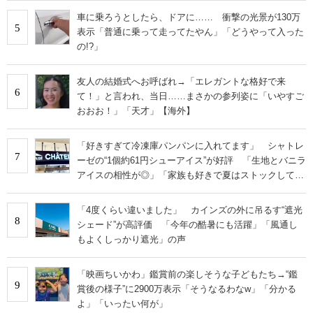
車に乗ろうとしたら、ドアに…… 衝撃の光景が130万
5
表示「普通に乗って走ってたやん」「どうやって入った
の!?」
友人の結婚式へお呼ばれ→「エレガントな格好で来
6
て！」と言われ、当日……まさかの参列姿に「いやすご
おおお！」「天才」【海外】
「好きすぎて冷凍庫パンパンに入れてます」 シャトレ
7
ーゼの“1個約61円シューアイス”が好評 「生地とバニラ
アイスの相性が◎」「家族も好きで夏はストックして
る」
「4度くらい違いました」 カインズの外に吊るす“遮光
8
シェード”が高評価 「今年の酷暑にも活躍」「風通し
もよくしっかり遮光」の声
「映画ちいかわ」鑑賞前の楽しそうな子どもたち→“鑑
9
賞後の様子”に2900万表示「そうなるわなw」「分かる
よ」「いったい何が」