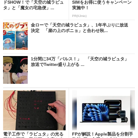
ドSHOW！で「天空の城ラピュ
SIMをお得に使うキャンペーン
タ」と「魔女の宅急便」...
実施中！
PR(IIJmio)
金ローで「天空の城ラピュタ」、1年半ぶりに放送
決定 「崖の上のポニョ」と合わせ秋...
1分間に34万「バルス！」 「天空の城ラピュタ」
放送でTwitter盛り上がる ...
電子工作で「ラピュタ」の光る
FPが解説！Apple製品を分割手