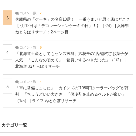
コメント数：
7
3
兵庫県の「ケーキ」の名店10選！ 一番うまいと思う店はどこ？
【7月12日は「デコレーションケーキの日」！】（2/4） | 兵庫県
ねとらぼリサーチ：2ページ目
コメント数：
5
4
「北海道土産としてもセンス抜群」六花亭の“店舗限定”お菓子が
人気 「こんなの初めて」「箱買いするべきだった」（1/2） |
北海道 ねとらぼリサーチ
コメント数：
4
5
「車に常備しました」 カインズの“1980円クーラーバッグ”が評
判 「ちょうどいい大きさ」「保冷剤を止めるベルトが良い」
（1/5） | ライフ ねとらぼリサーチ
カテゴリ一覧