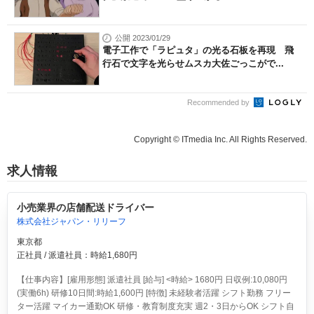
公開 2023/01/29
電子工作で「ラピュタ」の光る石板を再現 飛
行石で文字を光らせムスカ大佐ごっこがで...
Recommended by
Copyright © ITmedia Inc. All Rights Reserved.
求人情報
小売業界の店舗配送ドライバー
株式会社ジャパン・リリーフ
東京都
正社員 / 派遣社員：時給1,680円
【仕事内容】[雇用形態] 派遣社員 [給与] <時給> 1680円 日収例:10,080円
(実働6h) 研修10日間:時給1,600円 [特徴] 未経験者活躍 シフト勤務 フリー
ター活躍 マイカー通勤OK 研修・教育制度充実 週2・3日からOK シフト自