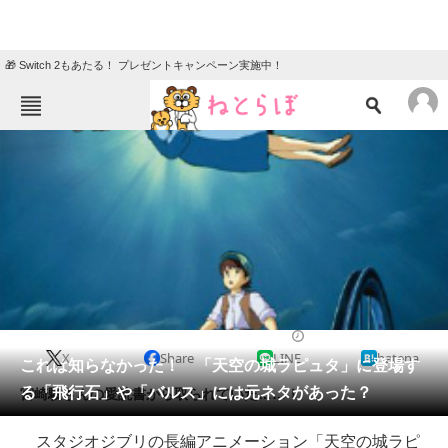
🎁 Switch 2もあたる！ プレゼントキャンペーン実施中！
ねとらぼメニュー
TOP
ニュース
エンタメ
クイズ
グルメ
地域
住まい
教育・育児
動物
リサーチ
2015/10/26 19:42（公開）
X
Share
LINE
hatena
会員記事
これは知らなかった！ 「天空の城ラピュタ」に登場す
る「飛行石」や「バルス」には元ネタがあった？
宮崎駿さんの愛読書から取られていた……！
メディア
スタジオジブリの長編アニメーション「天空の城ラピ
注目記事を集めた総合ページ