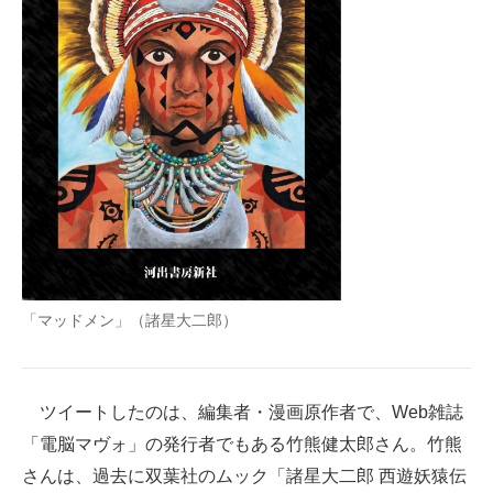
企業向けIT製品の総合サイト
IT製品の技術・比較・事例
製造業のIT導入・活用を支援
モノづくり技術者専門サイト
エレクトロニクス専門サイト
電子設計の基本と応用
エネルギーの専門メディア
「マッドメン」（諸星大二郎）
建設×テクノロジーの最前線
ちょっと気になるネットの話題
ツイートしたのは、編集者・漫画原作者で、Web雑誌
「電脳マヴォ」の発行者でもある竹熊健太郎さん。竹熊
さんは、過去に双葉社のムック「諸星大二郎 西遊妖猿伝