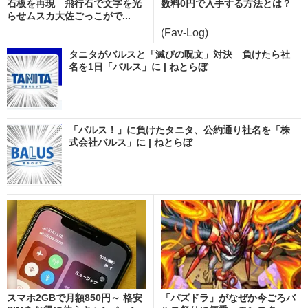
石板を再現 飛行石で文字を光
数料0円で入手する方法とは？
らせムスカ大佐ごっこがで...
(Fav-Log)
タニタがバルスと「滅びの呪文」対決 負けたら社
名を1日「バルス」に | ねとらぼ
「バルス！」に負けたタニタ、公約通り社名を「株
式会社バルス」に | ねとらぼ
スマホ2GBで月額850円～ 格安
「パズドラ」がなぜか今ごろバ