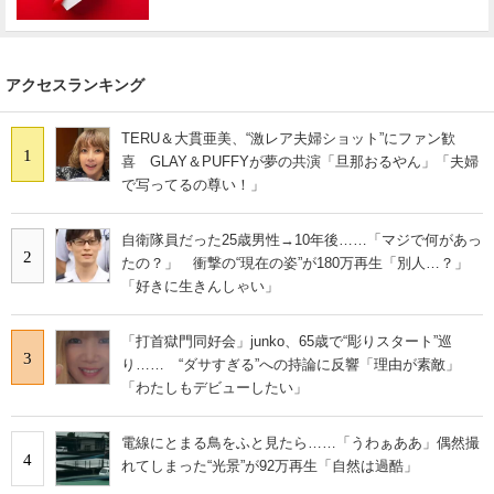
アクセスランキング
TERU＆大貫亜美、“激レア夫婦ショット”にファン歓
1
喜 GLAY＆PUFFYが夢の共演「旦那おるやん」「夫婦
で写ってるの尊い！」
自衛隊員だった25歳男性→10年後……「マジで何があっ
2
たの？」 衝撃の“現在の姿”が180万再生「別人…？」
「好きに生きんしゃい」
「打首獄門同好会」junko、65歳で“彫りスタート”巡
3
り…… “ダサすぎる”への持論に反響「理由が素敵」
「わたしもデビューしたい」
電線にとまる鳥をふと見たら……「うわぁああ」偶然撮
4
れてしまった“光景”が92万再生「自然は過酷」