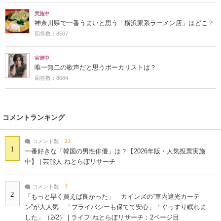
実施中
神奈川県で一番うまいと思う「横浜家系ラーメン店」はどこ？
回答数：8507
実施中
唯一無二の歌声だと思うボーカリストは？
回答数：8084
コメントランキング
コメント数：
21
1
一番好きな「韓国の男性俳優」は？【2026年版・人気投票実施
中】 | 芸能人 ねとらぼリサーチ
コメント数：
7
2
「もっと早く買えば良かった」 カインズの“車内遮光カーテ
ン”が大人気 「プライバシーも保てて安心」「ぐっすり眠れま
した」（2/2） | ライフ ねとらぼリサーチ：2ページ目