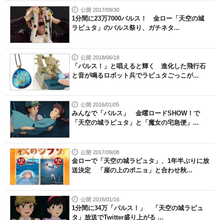
公開 2017/09/30
1分間に23万7000バルス！ 金ロー「天空の城
ラピュタ」のバルス祭り、ガチネタ...
公開 2018/06/18
「バルス！」と唱えると輝く 進化した飛行石
と音が鳴るロボット兵でラピュタごっこが...
公開 2016/01/05
みんなで「バルス」 金曜ロードSHOW！で
「天空の城ラピュタ」と「魔女の宅急便」...
公開 2017/09/08
金ローで「天空の城ラピュタ」、1年半ぶりに放
送決定 「崖の上のポニョ」と合わせ秋...
公開 2016/01/16
1分間に34万「バルス！」 「天空の城ラピュ
タ」放送でTwitter盛り上がる ...