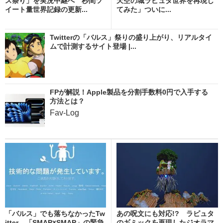
ス祭り」を実況中継へ 秒間ツ
天空の城ラピュタ世界を再現し
イート量世界記録の更新...
てみた」ついに...
Twitterの「バルス」祭りの盛り上がり、リアルタイ
ムで計測するサイト登場 |...
FPが解説！Apple製品を分割手数料0円で入手する
方法とは？
Fav-Log
「バルス」でも落ちなかったTw
あの呪文にも対応!? ラピュタ
itter、「SMAP×SMAP」の緊急
のギミックを再現したジオラマ