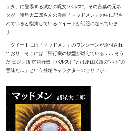
ュタ」に登場する滅びの呪文“バルス”。その言葉の元ネ
ITの今と未来を見通す
タが、諸星大二郎さんの漫画「マッドメン」の中に記さ
れていると指摘しているツイートが話題になっていま
スマホと通信の最新トレンド
す。
進化するPCとデバイスの未来
ツイートには「マッドメン」のワンシーンが添付され
好きが集まる 比べて選べる
ており、そこには「飛行機の模型が燃えている…… そう
だ ピジン語で“飛行機（
バルス
）”とは原住民語の“ハト”の
ビジネスと働き方のヒント
意味だ…」という登場キャラクターのセリフが。
AI活用のいまが分かる
企業ITのトレンドを詳説
経営リーダーのコミュニティ
マーケ×ITの今がよく分かる
ITエンジニア向け専門サイト