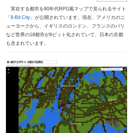
実在する都市を80年代RPG風マップで見られるサイト
ITの今と未来を見通す
「
8-Bit City
」が公開されています。現在、アメリカのニ
スマホと通信の最新トレンド
ューヨークから、イギリスのロンドン、フランスのパリ
など世界の18都市が8ビット化されていて、日本の京都
進化するPCとデバイスの未来
も含まれています。
好きが集まる 比べて選べる
ビジネスと働き方のヒント
AI活用のいまが分かる
企業ITのトレンドを詳説
経営リーダーのコミュニティ
マーケ×ITの今がよく分かる
ITエンジニア向け専門サイト