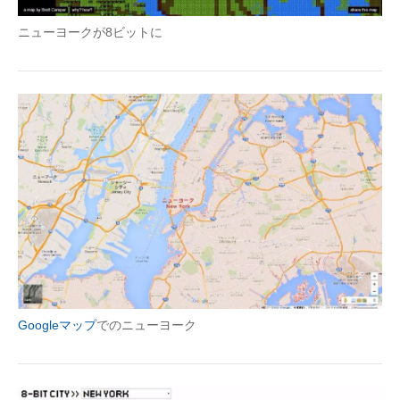
企業向けIT製品の総合サイト
ニューヨークが8ビットに
IT製品の技術・比較・事例
製造業のIT導入・活用を支援
モノづくり技術者専門サイト
エレクトロニクス専門サイト
電子設計の基本と応用
エネルギーの専門メディア
建設×テクノロジーの最前線
Googleマップ
でのニューヨーク
ちょっと気になるネットの話題