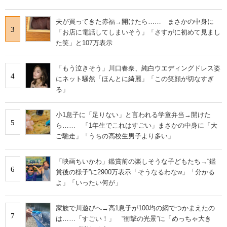
夫が買ってきた赤福→開けたら…… まさかの中身に
3
「お店に電話してしまいそう」「さすがに初めて見まし
た笑」と107万表示
「もう泣きそう」川口春奈、純白ウエディングドレス姿
4
にネット騒然「ほんとに綺麗」「この笑顔が切なすぎ
る」
小1息子に「足りない」と言われる学童弁当→開けた
5
ら…… 「1年生でこれはすごい」まさかの中身に「大
ご馳走」「うちの高校生男子より多い」
「映画ちいかわ」鑑賞前の楽しそうな子どもたち→“鑑
6
賞後の様子”に2900万表示「そうなるわなw」「分かる
よ」「いったい何が」
家族で川遊びへ→高1息子が100均の網でつかまえたの
7
は……「すごい！」 “衝撃の光景”に「めっちゃ大き