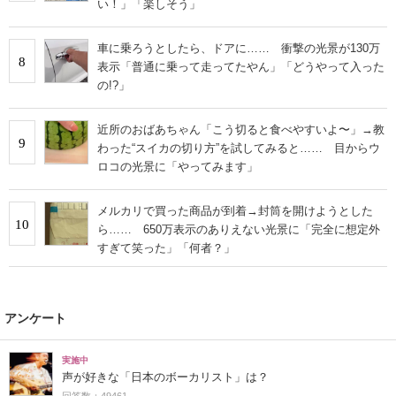
い！」「楽しそう」
車に乗ろうとしたら、ドアに…… 衝撃の光景が130万
8
表示「普通に乗って走ってたやん」「どうやって入った
の!?」
近所のおばあちゃん「こう切ると食べやすいよ〜」→教
9
わった“スイカの切り方”を試してみると…… 目からウ
ロコの光景に「やってみます」
メルカリで買った商品が到着→封筒を開けようとした
10
ら…… 650万表示のありえない光景に「完全に想定外
すぎて笑った」「何者？」
アンケート
実施中
声が好きな「日本のボーカリスト」は？
回答数：49461