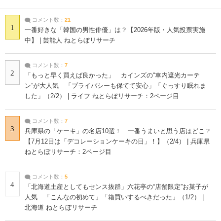
コメント数：
21
1
一番好きな「韓国の男性俳優」は？【2026年版・人気投票実施
中】 | 芸能人 ねとらぼリサーチ
コメント数：
7
2
「もっと早く買えば良かった」 カインズの“車内遮光カーテ
ン”が大人気 「プライバシーも保てて安心」「ぐっすり眠れま
した」（2/2） | ライフ ねとらぼリサーチ：2ページ目
コメント数：
7
3
兵庫県の「ケーキ」の名店10選！ 一番うまいと思う店はどこ？
【7月12日は「デコレーションケーキの日」！】（2/4） | 兵庫県
ねとらぼリサーチ：2ページ目
コメント数：
5
4
「北海道土産としてもセンス抜群」六花亭の“店舗限定”お菓子が
人気 「こんなの初めて」「箱買いするべきだった」（1/2） |
北海道 ねとらぼリサーチ