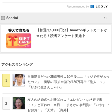
Recommended by
Special
- PR -
【抽選で5,000円分】Amazonギフトカードが
当たる！読者アンケート実施中
アクセスランキング
自衛隊員だった25歳男性→10年後……「マジで何があっ
1
たの？」 衝撃の“現在の姿”が180万再生「別人…？」
「好きに生きんしゃい」
友人の結婚式へお呼ばれ→「エレガントな格好で来
2
て！」と言われ、当日……まさかの参列姿に「いやすご
おおお！」「天才」【海外】