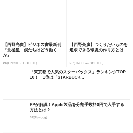
【西野亮廣】ビジネス書最新刊
【西野亮廣】つくりたいものを
『北極星 僕たちはどう働く
追求できる環境の作り方とは
か』
PR(FINCHI on GOETHE)
PR(FINCHI on GOETHE)
「東京都で人気のスターバックス」ランキングTOP
10！ 1位は「STARBUCK...
FPが解説！Apple製品を分割手数料0円で入手する
方法とは？
PR(Fav-Log)