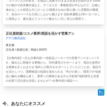
「コツコツ入力が好き」を強みに活躍!そのまま正社員を目指せます Excel
での集計や請求書作成など、データ入力・事務処理が中心なので、正確に
進めることが得意な方にぴったり!残業少なめの落ち着いた雰囲気の職場
で、自分のペースを大切にしながら働けます 自転車通勤もOK!バタバタし
た環境より、腰を据えてコツコツ働きたい方に 安心の環境で...
正社員前提/コスメ業界/英語を活かす営業アシ
アデコ株式会社
東京都
正社員 / 派遣社員：時給1,900円
【仕事内容】<主な仕事内容> <化粧品メーカーでの営業アシスタント>で
す。輸出入に関連する事務から、SNS運営のサポートまで、英語を使用す
る業務を広くおまかせ 海外との取引をサポートしていただくため、英語力
を活かしつつ、国際物流の知識を深められる「学びの多い」環境です!化粧
品に触れる機会も多く、業界への興味がある方も大歓迎!”福利厚生も充実
の企業で正社員を目指しませんか? <仕事内容の補足> <...
今、あなたにオススメ