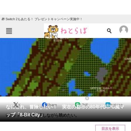
🎁 Switch 2もあたる！ プレゼントキャンペーン実施中！
ねとらぼメニュー
TOP
ニュース
エンタメ
クイズ
グルメ
地域
住まい
教育・育児
動物
リサーチ
2016/05/02 09:02（公開）
X
Share
LINE
hatena
会員記事
なにこれ、冒険したい！ 実在の都市の80年代RPG風マ
ップ「8-Bit City」
8ビットのBGMを流しながら眺めたい。
メディア
目次を表示
注目記事を集めた総合ページ