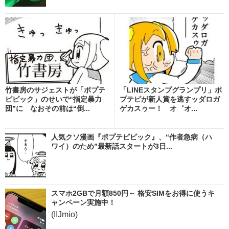
竹書房のサジェストが「ポプテ
「LINEスタンプグランプリ」ポ
ピピック」のせいで“指定暴力
プテピが新人賞を逃すッダロガ
団”に なおその前は“倒...
ゲカスゥー！ オ゛オ...
人気クソ漫画『ポプテピピック』、“作者急病（ハ
ワイ）のため”最新話スタートが3日...
スマホ2GBで月額850円～ 格安SIMをお得に使うキ
ャンペーン実施中！
(IIJmio)