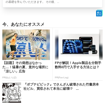
の基礎を学んでいただきます。 その後、...
今、あなたにオススメ
【話題】その発想はなかっ
FPが解説！Apple製品を分割手
た…！猛暑の夏、意外な場所に
数料0円で入手する方法とは？
「涼しい」広告
PR(ねとらぼ)
PR(Fav-Log)
『ポプテピピック』でさんざん破壊された竹書房本
社ビル、買収されて本当に破壊!? ...