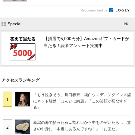
Recommended by
Special
- PR -
【抽選で5,000円分】Amazonギフトカードが
当たる！読者アンケート実施中
アクセスランキング
「もう泣きそう」川口春奈、純白ウエディングドレス姿
1
にネット騒然「ほんとに綺麗」「この笑顔が切なすぎ
る」
新潟の海で拾った石→割れ目から中をのぞいたら……驚
2
きの中身に「本当にあるんですね！」「お宝だ」