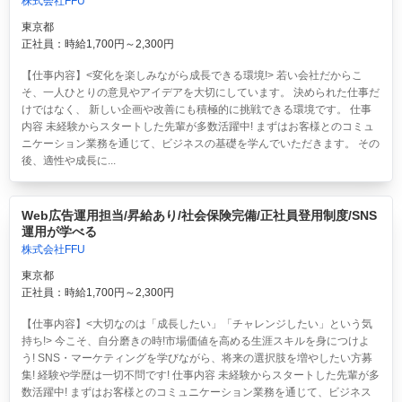
株式会社FFU
東京都
正社員：時給1,700円～2,300円
【仕事内容】<変化を楽しみながら成長できる環境!> 若い会社だからこ
そ、一人ひとりの意見やアイデアを大切にしています。 決められた仕事だ
けではなく、 新しい企画や改善にも積極的に挑戦できる環境です。 仕事
内容 未経験からスタートした先輩が多数活躍中! まずはお客様とのコミュ
ニケーション業務を通じて、ビジネスの基礎を学んでいただきます。 その
後、適性や成長に...
Web広告運用担当/昇給あり/社会保険完備/正社員登用制度/SNS
運用が学べる
株式会社FFU
東京都
正社員：時給1,700円～2,300円
【仕事内容】<大切なのは「成長したい」「チャレンジしたい」という気
持ち!> 今こそ、自分磨きの時!市場価値を高める生涯スキルを身につけよ
う! SNS・マーケティングを学びながら、将来の選択肢を増やしたい方募
集! 経験や学歴は一切不問です! 仕事内容 未経験からスタートした先輩が多
数活躍中! まずはお客様とのコミュニケーション業務を通じて、ビジネス