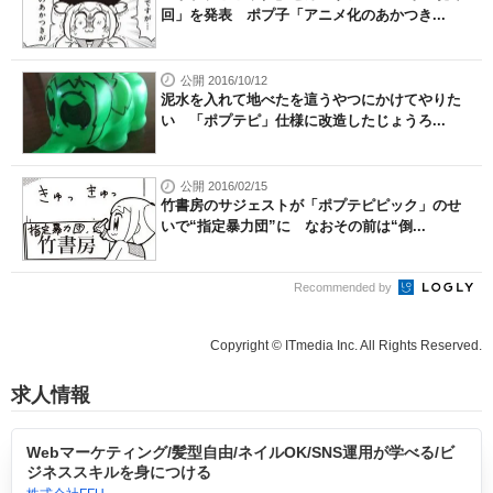
回」を発表 ポプ子「アニメ化のあかつき...
公開 2016/10/12
泥水を入れて地べたを這うやつにかけてやりた
い 「ポプテピ」仕様に改造したじょうろ...
公開 2016/02/15
竹書房のサジェストが「ポプテピピック」のせ
いで“指定暴力団”に なおその前は“倒...
Recommended by
Copyright © ITmedia Inc. All Rights Reserved.
求人情報
Webマーケティング/髪型自由/ネイルOK/SNS運用が学べる/ビ
ジネススキルを身につける