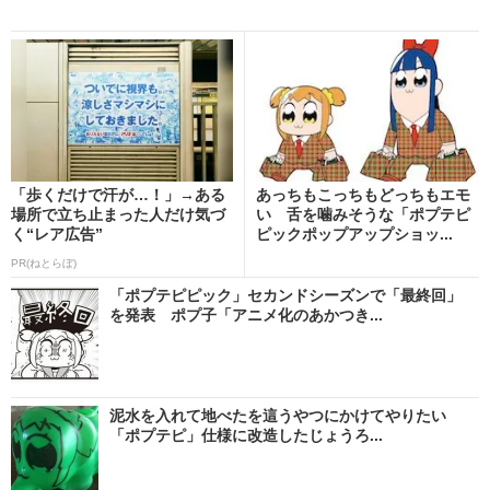
「歩くだけで汗が…！」→ある
あっちもこっちもどっちもエモ
場所で立ち止まった人だけ気づ
い 舌を噛みそうな「ポプテピ
く“レア広告”
ピックポップアップショッ...
PR(ねとらぼ)
「ポプテピピック」セカンドシーズンで「最終回」
を発表 ポプ子「アニメ化のあかつき...
泥水を入れて地べたを這うやつにかけてやりたい
「ポプテピ」仕様に改造したじょうろ...