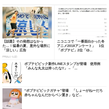
【話題】その発想はなかっ
ニコニコで「一番面白かった冬
た…！猛暑の夏、意外な場所に
アニメ2018アンケート」 1位
「涼しい」広告
「ポプテピ」2位「ゆ...
PR(ねとらぼ)
ポプテピピック新作LINEスタンプが登場 使用例
「みんな丸太は持ったな!!」→「...
“ポプテピピックガチャ”登場 「しょーがねーだろ
赤ちゃんなんだからペン置き」など...