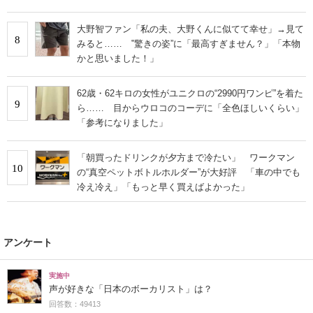
大野智ファン「私の夫、大野くんに似てて幸せ」→見て
8
みると…… ‟驚きの姿”に「最高すぎません？」「本物
かと思いました！」
62歳・62キロの女性がユニクロの“2990円ワンピ”を着た
9
ら…… 目からウロコのコーデに「全色ほしいくらい」
「参考になりました」
「朝買ったドリンクが夕方まで冷たい」 ワークマン
10
の“真空ペットボトルホルダー”が大好評 「車の中でも
冷え冷え」「もっと早く買えばよかった」
アンケート
実施中
声が好きな「日本のボーカリスト」は？
回答数：49413