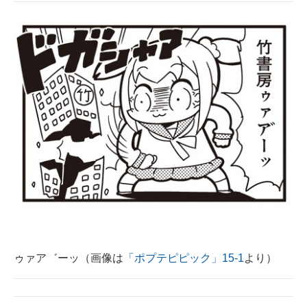
ゥァア゛ーッ（画像は
「ポプテピピック」15-1
より）