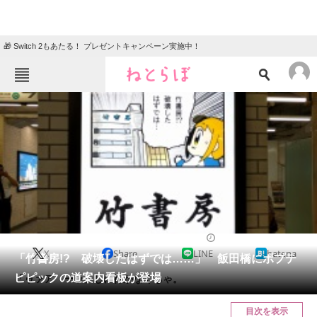
🎁 Switch 2もあたる！ プレゼントキャンペーン実施中！
ねとらぼメニュー
TOP
ニュース
エンタメ
クイズ
グルメ
地域
住まい
教育・育児
動物
リサーチ
2016/09/02 16:57（公開）
X
Share
LINE
hatena
会員記事
「竹書房!? 破壊したはずでは……」 飯田橋にポプテ
ピピックの道案内看板が登場
「ゥァア゛ーッ」しに行かなくちゃ。
メディア
目次を表示
注目記事を集めた総合ページ