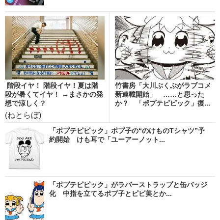
階段イヤ！ 階段イヤ！夏は階
竹書房「大川ぶくぶがラブコメ
段が暑くてイヤ！ →まさかの発
新連載開始」 ……と思った
想で涼しく？
か？ 「ポプテピピック」復...
(ねとらぼ)
「ポプテピピック」ポプ子の“のけものTシャツ”予
約開始 けも耳で「ユーアーノット...
「ポプテピピック」がラバーストラップと缶バッジ
化 中指を立てるポプ子とピピ美とか...