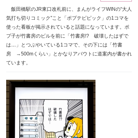
飯田橋駅のJR東口改札前に、まんがライフWINの“大人
ITの今と未来を見通す
気打ち切りコミック”こと「ポプテピピック」の1コマを
スマホと通信の最新トレンド
使った看板が掲示されていると話題になっています。ポ
プ子が竹書房のビルを前に「竹書房!? 破壊したはずで
進化するPCとデバイスの未来
は…」とつぶやいている1コマで、その下には「竹書
好きが集まる 比べて選べる
房 →500mくらい」とかなりアバウトに道案内が書かれ
ています。
ビジネスと働き方のヒント
AI活用のいまが分かる
企業ITのトレンドを詳説
経営リーダーのコミュニティ
マーケ×ITの今がよく分かる
ITエンジニア向け専門サイト