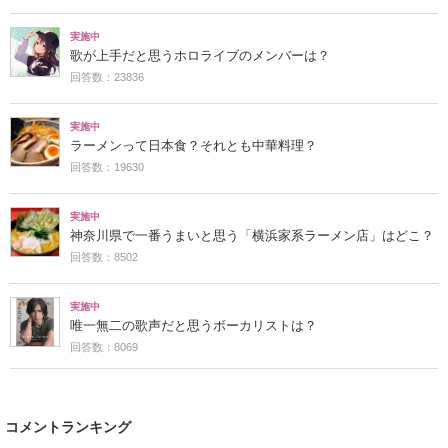
実施中
歌が上手だと思うホロライブのメンバーは？
回答数：23836
実施中
ラーメンって日本食？それとも中華料理？
回答数：19630
実施中
神奈川県で一番うまいと思う「横浜家系ラーメン店」はどこ？
回答数：8502
実施中
唯一無二の歌声だと思うボーカリストは？
回答数：8069
コメントランキング