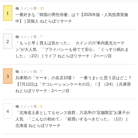
コメント数：
21
1
一番好きな「韓国の男性俳優」は？【2026年版・人気投票実施
中】 | 芸能人 ねとらぼリサーチ
コメント数：
7
2
「もっと早く買えば良かった」 カインズの“車内遮光カーテ
ン”が大人気 「プライバシーも保てて安心」「ぐっすり眠れま
した」（2/2） | ライフ ねとらぼリサーチ：2ページ目
コメント数：
7
3
兵庫県の「ケーキ」の名店10選！ 一番うまいと思う店はどこ？
【7月12日は「デコレーションケーキの日」！】（2/4） | 兵庫県
ねとらぼリサーチ：2ページ目
コメント数：
5
4
「北海道土産としてもセンス抜群」六花亭の“店舗限定”お菓子が
人気 「こんなの初めて」「箱買いするべきだった」（1/2） |
北海道 ねとらぼリサーチ