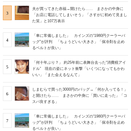
夫が買ってきた赤福→開けたら…… まさかの中身に
3
「お店に電話してしまいそう」「さすがに初めて見まし
た笑」と107万表示
「車に常備しました」 カインズの“1980円クーラーバ
4
ッグ”が評判 「ちょうどいい大きさ」「保冷剤を止め
るベルトが良い」
「何十年ぶり？」 約25年前に表舞台去った“消費税アイ
5
ドル” 現在の姿にネット衝撃「いくつになってもかわ
いい」「また会えるなんて」
しまむらで買った3000円のバッグ→「何か入ってる！」
6
と開けたら…… まさかの中身に「買いに走った」「コ
スパ良すぎる」
「車に常備しました」 カインズの“1980円クーラーバ
7
ッグ”が評判 「ちょうどいい大きさ」「保冷剤を止め
るベルトが良い」