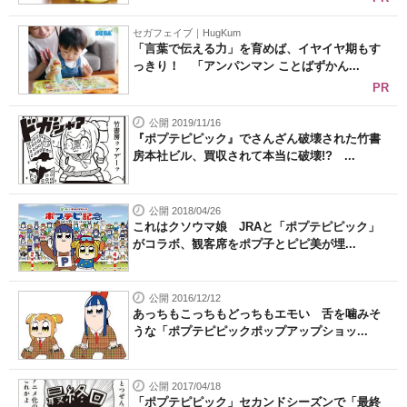
セガフェイブ｜HugKum
「言葉で伝える力」を育めば、イヤイヤ期もす
っきり！ 「アンパンマン ことばずかん...
PR
公開 2019/11/16
『ポプテピピック』でさんざん破壊された竹書
房本社ビル、買収されて本当に破壊!? ...
公開 2018/04/26
これはクソウマ娘 JRAと「ポプテピピック」
がコラボ、観客席をポプ子とピピ美が埋...
公開 2016/12/12
あっちもこっちもどっちもエモい 舌を噛みそ
うな「ポプテピピックポップアップショッ...
公開 2017/04/18
「ポプテピピック」セカンドシーズンで「最終