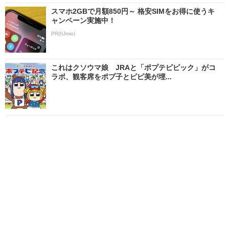
スマホ2GBで月額850円～ 格安SIMをお得に使うキ
ャンペーン実施中！
PR(IIJmio)
これはクソウマ娘 JRAと「ポプテピピック」がコ
ラボ、観客席をポプ子とピピ美が埋...