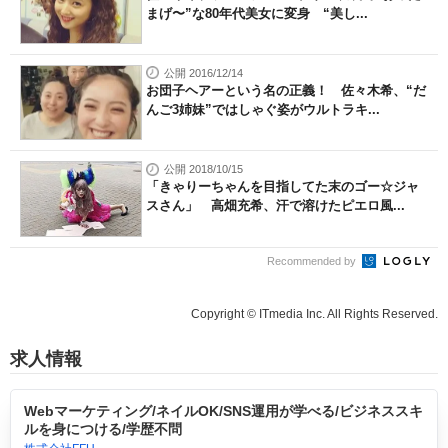
まげ〜”な80年代美女に変身 “美し...
公開 2016/12/14
お団子ヘアーという名の正義！ 佐々木希、“だ
んご3姉妹”ではしゃぐ姿がウルトラキ...
公開 2018/10/15
「きゃりーちゃんを目指してた末のゴー☆ジャ
スさん」 高畑充希、汗で溶けたピエロ風...
Recommended by
Copyright © ITmedia Inc. All Rights Reserved.
求人情報
Webマーケティング/ネイルOK/SNS運用が学べる/ビジネススキ
ルを身につける/学歴不問