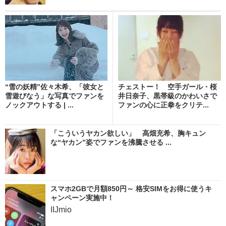
“雪の妖精”佐々木希、「彼女と
チェストー！ 空手ガール・桜
雪遊びなう」な写真でファンを
井日奈子、黒帯級のかわいさで
ノックアウトする | ...
ファンの心に正拳をクリテ...
「こういうヤカン欲しい」 高畑充希、胸キュン
な“ヤカン”姿でファンを沸騰させる ...
スマホ2GBで月額850円～ 格安SIMをお得に使うキ
ャンペーン実施中！
IIJmio