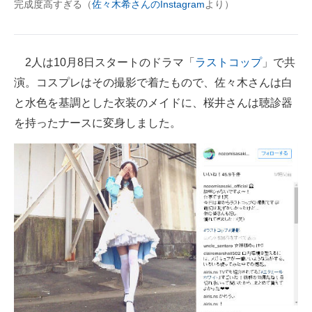
完成度高すぎる（
佐々木希さんのInstagram
より）
企業向けIT製品の総合サイト
IT製品の技術・比較・事例
2人は10月8日スタートのドラマ「
ラストコップ
」で共
製造業のIT導入・活用を支援
演。コスプレはその撮影で着たもので、佐々木さんは白
と水色を基調とした衣装のメイドに、桜井さんは聴診器
モノづくり技術者専門サイト
を持ったナースに変身しました。
エレクトロニクス専門サイト
電子設計の基本と応用
エネルギーの専門メディア
建設×テクノロジーの最前線
ちょっと気になるネットの話題