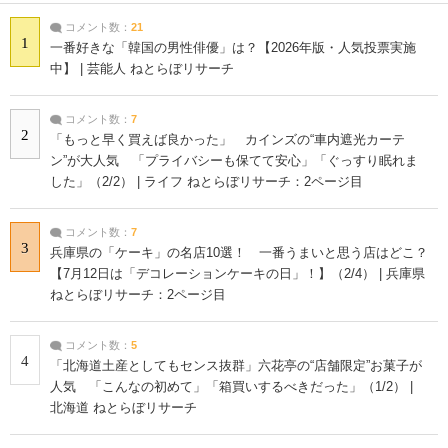
コメント数：
21
1
一番好きな「韓国の男性俳優」は？【2026年版・人気投票実施
中】 | 芸能人 ねとらぼリサーチ
コメント数：
7
2
「もっと早く買えば良かった」 カインズの“車内遮光カーテ
ン”が大人気 「プライバシーも保てて安心」「ぐっすり眠れま
した」（2/2） | ライフ ねとらぼリサーチ：2ページ目
コメント数：
7
3
兵庫県の「ケーキ」の名店10選！ 一番うまいと思う店はどこ？
【7月12日は「デコレーションケーキの日」！】（2/4） | 兵庫県
ねとらぼリサーチ：2ページ目
コメント数：
5
4
「北海道土産としてもセンス抜群」六花亭の“店舗限定”お菓子が
人気 「こんなの初めて」「箱買いするべきだった」（1/2） |
北海道 ねとらぼリサーチ