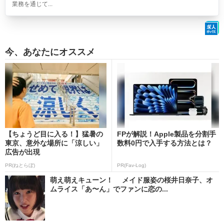
業務を通じて...
今、あなたにオススメ
【ちょうど目に入る！】猛暑の
FPが解説！Apple製品を分割手
東京、意外な場所に「涼しい」
数料0円で入手する方法とは？
広告が出現
PR(ねとらぼ)
PR(Fav-Log)
萌え萌えキューン！ メイド服姿の桜井日奈子、オ
ムライス「あ〜ん」でファンに恋の...