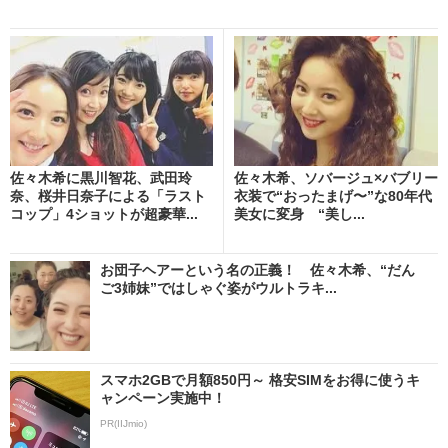
佐々木希に黒川智花、武田玲
佐々木希、ソバージュ×バブリー
奈、桜井日奈子による「ラスト
衣装で“おったまげ〜”な80年代
コップ」4ショットが超豪華...
美女に変身 “美し...
お団子ヘアーという名の正義！ 佐々木希、“だん
ご3姉妹”ではしゃぐ姿がウルトラキ...
スマホ2GBで月額850円～ 格安SIMをお得に使うキ
ャンペーン実施中！
PR(IIJmio)