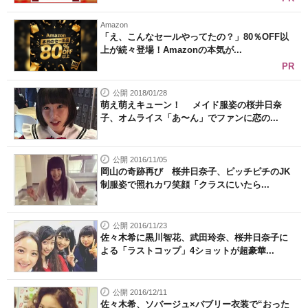
Amazon
「え、こんなセールやってたの？」80％OFF以
上が続々登場！Amazonの本気が...
PR
公開 2018/01/28
萌え萌えキューン！ メイド服姿の桜井日奈
子、オムライス「あ〜ん」でファンに恋の...
公開 2016/11/05
岡山の奇跡再び 桜井日奈子、ピッチピチのJK
制服姿で照れカワ笑顔「クラスにいたら...
公開 2016/11/23
佐々木希に黒川智花、武田玲奈、桜井日奈子に
よる「ラストコップ」4ショットが超豪華...
公開 2016/12/11
佐々木希、ソバージュ×バブリー衣装で“おった