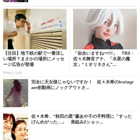
【注目】地下鉄の駅で一番涼し
「似合いますね〜!!!」 TBS・
い場所？まさかの場所にメッセ
佐々木舞音アナ、「水星の魔
ージ広告が登場
女」“ミオリネさん”...
PR(ねとらぼ)
完全に天女様じゃないですか！ 佐々木希のInstagr
am初動画にノックアウトさ...
佐々木希、“秋田の星”藤あや子の手料理に「すった
げんめがった…」 肩組み2ショッ...