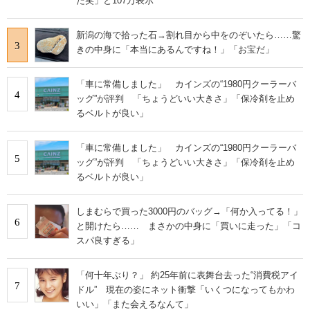
た笑」と107万表示
新潟の海で拾った石→割れ目から中をのぞいたら……驚
3
きの中身に「本当にあるんですね！」「お宝だ」
「車に常備しました」 カインズの“1980円クーラーバ
4
ッグ”が評判 「ちょうどいい大きさ」「保冷剤を止め
るベルトが良い」
「車に常備しました」 カインズの“1980円クーラーバ
5
ッグ”が評判 「ちょうどいい大きさ」「保冷剤を止め
るベルトが良い」
しまむらで買った3000円のバッグ→「何か入ってる！」
6
と開けたら…… まさかの中身に「買いに走った」「コ
スパ良すぎる」
「何十年ぶり？」 約25年前に表舞台去った“消費税アイ
7
ドル” 現在の姿にネット衝撃「いくつになってもかわ
いい」「また会えるなんて」