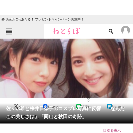
🎁 Switch 2もあたる！ プレゼントキャンペーン実施中！
ねとらぼメニュー
TOP
ニュース
エンタメ
クイズ
グルメ
地域
住まい
教育・育児
動物
リサーチ
2016/10/01 10:07（公開）
X
Share
LINE
hatena
会員記事
佐々木希と桜井日奈子のコスプレ写真に反響 「なんだ
この美しさは」「岡山と秋田の奇跡」
1日がんばれそう。
メディア
目次を表示
注目記事を集めた総合ページ