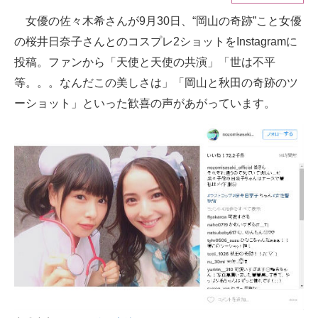
女優の佐々木希さんが9月30日、“岡山の奇跡”こと女優
ITの今と未来を見通す
の桜井日奈子さんとのコスプレ2ショットをInstagramに
スマホと通信の最新トレンド
投稿。ファンから「天使と天使の共演」「世は不平
等。。。なんだこの美しさは」「岡山と秋田の奇跡のツ
進化するPCとデバイスの未来
ーショット」といった歓喜の声があがっています。
好きが集まる 比べて選べる
ビジネスと働き方のヒント
AI活用のいまが分かる
企業ITのトレンドを詳説
経営リーダーのコミュニティ
マーケ×ITの今がよく分かる
ITエンジニア向け専門サイト