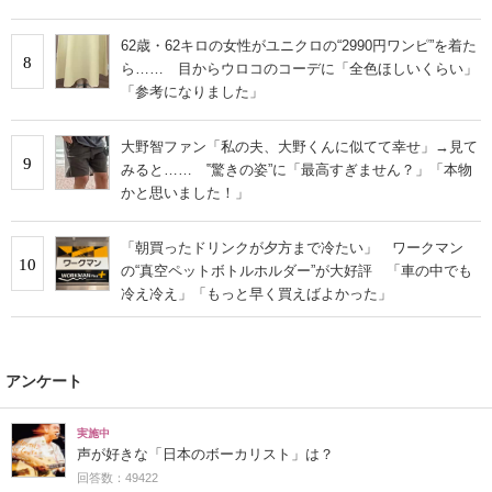
62歳・62キロの女性がユニクロの“2990円ワンピ”を着た
8
ら…… 目からウロコのコーデに「全色ほしいくらい」
「参考になりました」
大野智ファン「私の夫、大野くんに似てて幸せ」→見て
9
みると…… ‟驚きの姿”に「最高すぎません？」「本物
かと思いました！」
「朝買ったドリンクが夕方まで冷たい」 ワークマン
10
の“真空ペットボトルホルダー”が大好評 「車の中でも
冷え冷え」「もっと早く買えばよかった」
アンケート
実施中
声が好きな「日本のボーカリスト」は？
回答数：49422