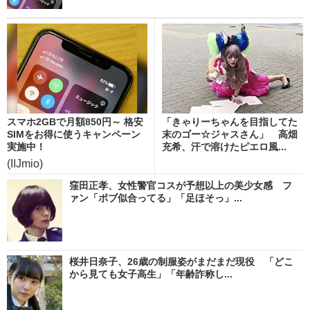
スマホ2GBで月額850円～ 格安
「きゃりーちゃんを目指してた
SIMをお得に使うキャンペーン
末のゴー☆ジャスさん」 高畑
実施中！
充希、汗で溶けたピエロ風...
(IIJmio)
窪田正孝、女性警官コスが予想以上の美少女感 フ
ァン「ボブ似合ってる」「足ほそっ」...
桜井日奈子、26歳の制服姿がまだまだ現役 「どこ
から見ても女子高生」「年齢詐称し...