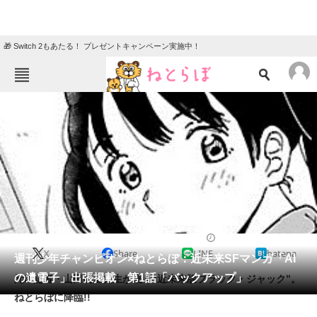
🎁 Switch 2もあたる！ プレゼントキャンペーン実施中！
ねとらぼメニュー
TOP
ニュース
エンタメ
クイズ
グルメ
地域
住まい
教育・育児
動物
リサーチ
2016/10/08 11:00（公開）
X
Share
LINE
hatena
会員記事
週刊少年チャンピオン×ねとらぼ：近未来SFマンガ「AI
の遺電子」出張掲載 第1話「バックアップ」
元IT記者・山田胡瓜先生が描く“近未来版ブラック・ジャック”。
メディア
ねとらぼに降臨!!
注目記事を集めた総合ページ