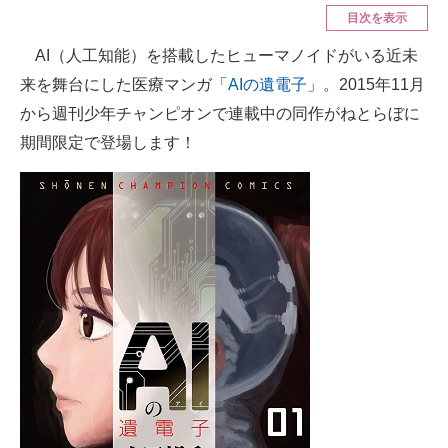
目次を表示
ITの今と未来を見通す
AI（人工知能）を搭載したヒューマノイドがいる近未
来を舞台にした医療マンガ「
AIの遺電子
」。2015年11月
スマホと通信の最新トレンド
から週刊少年チャンピオンで連載中の同作がねとらぼに
進化するPCとデバイスの未来
期間限定で登場します！
好きが集まる 比べて選べる
ビジネスと働き方のヒント
AI活用のいまが分かる
企業ITのトレンドを詳説
経営リーダーのコミュニティ
マーケ×ITの今がよく分かる
ITエンジニア向け専門サイト