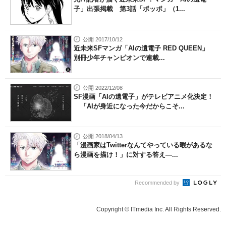
子」出張掲載 第3話「ポッポ」（1...
公開 2017/10/12
近未来SFマンガ「AIの遺電子 RED QUEEN」
別冊少年チャンピオンで連載...
公開 2022/12/08
SF漫画「AIの遺電子」がテレビアニメ化決定！
「AIが身近になった今だからこそ...
公開 2018/04/13
「漫画家はTwitterなんてやっている暇があるな
ら漫画を描け！」に対する答え―...
Recommended by
Copyright © ITmedia Inc. All Rights Reserved.