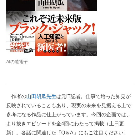
企業向けIT製品の総合サイト
IT製品の技術・比較・事例
製造業のIT導入・活用を支援
モノづくり技術者専門サイト
エレクトロニクス専門サイト
AIの遺電子
電子設計の基本と応用
エネルギーの専門メディア
作者の
山田胡瓜先生
は元IT記者。仕事で培った知見が
建設×テクノロジーの最前線
反映されていることもあり、現実の未来を見据える上で
参考になる作品に仕上がっています。今回の企画では、
ちょっと気になるネットの話題
より抜きエピソードを全4回にわたって掲載（土日更
新）。各話に関連した「Q＆A」にもご注目ください。