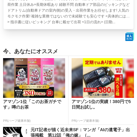
荷作業 土日休み×長期休暇あり 経験不問
自動車ドア部品のピッキングなど
ドアトリム(自動車ドアの室内側)の受入・出荷作業をお任せします! 人気の
モクモク作業! 複雑な業務ではないので未経験でも安心です <具体的には…
> 指示書に従いピッキング 台車に載せて出荷 <1日の流れ> (日勤...
今、あなたにオススメ
アマゾン1位「このお茶ガチで
アマゾン1位の実績！380円で5
す」噂のお茶
日間お試し。
PR(ハーブ健康本舗)
PR(ハーブ健康本舗)
元IT記者が描く近未来SF：マンガ「AIの遺電子」出
張掲載 第12話「俺の嫁」（...