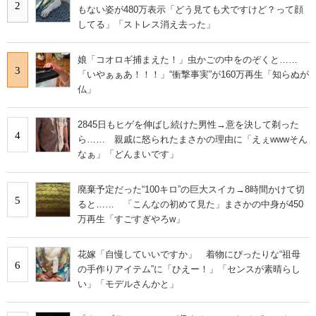
2
もない姿が480万表示「どう見ても犬ですけど？って顔
してる」「ストレス消え去った」
娘「コオロギ捕まえた！」虫かごの中をのぞくと……
3
「いやぁぁあ！！！」“衝撃事実”が160万再生「知らぬが
仏」
2845日もヒゲを伸ばし続けた男性→意を決して剃った
4
ら…… 親戚に怒られたまさかの理由に「えぇwwwそん
なぁ」「どんまいです」
廃棄予定だった“100キロ”の巨大スイカ→8時間かけて切
5
ると…… 「こんなの初めて見た」まさかの中身が450
万再生「すごすぎやろw」
花嫁「自慢していいですか」 着物にぴったりな“祖母
6
の手作りアイテム”に「ひえー！」「センスが素晴らし
い」「モデルさんかと」