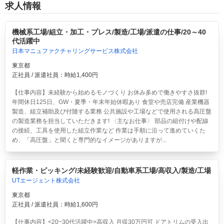
求人情報
機械系工場/組立・加工・プレス/製造/工場/派遣の仕事/20～40
代活躍中
日本マニュファクチャリングサービス株式会社
東京都
正社員 / 派遣社員：時給1,400円
【仕事内容】未経験から始めるモノづくり お休み多めで働きやすさ抜群!
年間休日125日、GW・夏季・年末年始休暇あり 食堂や売店完備 産業機器
製造、組立補助及び付随する業務 公共施設や工場などで使用される高圧盤
の製造業務を担当していただきます! 〈主なお仕事〉 部品の組付けや配線
の接続、工具を使用した組立作業など 作業は手順に沿って進めていくた
め、「高圧盤」と聞くと専門的なイメージがありますが...
軽作業・ピッキング/未経験歓迎/自動車系工場/高収入/製造/工場
UTエージェント株式会社
東京都
正社員 / 派遣社員：時給1,600円
【仕事内容】<20~30代活躍中>高収入 月収30万円可 ドアトリムの受入出