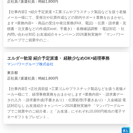
正社員 / 派遣社員：時給1,800円
【仕事内容】<紹介予定派遣 >工業ゴムやプラスチック製品などを扱う老舗
メーカー様にて、受発注や伝票作成などの部内サポート業務をおまかせし
ます <業務内容> ・商品の受注や発注業務(FAX、電話) ・伝票・請求書・見
積書・注文書などの作成(Excel、手書き) ・各種確認調整 ・電話対応 ・社
内問い合わせ対応 お友達紹介キャンペーン2026夏秋実施中 「マンパワー
グループでご就業中のご...
エルダー歓迎 紹介予定派遣・ 経験少なめOK×経理事務
マンパワーグループ株式会社
東京都
正社員 / 派遣社員：時給1,800円
【仕事内容】<正社員前提 >工業ゴムやプラスチック製品などを扱う老舗メ
ーカー様にて、経理事務業務をおまかせします <業務内容> ・請求書デー
タの入力 ・請求書作成(手書きあり) ・伝票処理(手書きあり) ・入金確認 電
話対応なし お友達紹介キャンペーン2026夏秋実施中 「マンパワーグルー
プでご就業中のご紹介者」と「お友達」にそれぞれ10,000円相当の電子マ
ネーギフトをプレゼント...