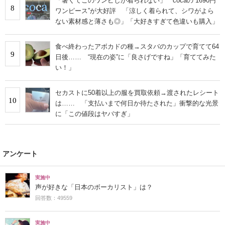
「暑くてこのワンピしか着られない」 cocaの“1690円
8
ワンピース”が大好評 「涼しく着られて、シワがよら
ない素材感と薄さも◎」「大好きすぎて色違いも購入」
食べ終わったアボカドの種→スタバのカップで育てて64
9
日後…… “現在の姿”に「良さげですね」「育ててみた
い！」
セカストに50着以上の服を買取依頼→渡されたレシート
10
は…… 「支払いまで何日か待たされた」衝撃的な光景
に「この値段はヤバすぎ」
アンケート
実施中
声が好きな「日本のボーカリスト」は？
回答数：49559
実施中