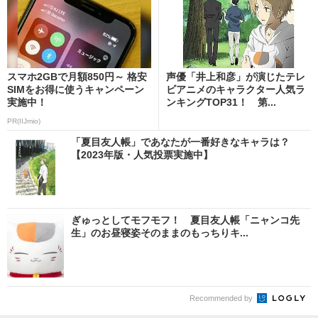
スマホ2GBで月額850円～ 格安
声優「井上和彦」が演じたテレ
SIMをお得に使うキャンペーン
ビアニメのキャラクター人気ラ
実施中！
ンキングTOP31！ 第...
PR(IIJmio)
「夏目友人帳」であなたが一番好きなキャラは？
【2023年版・人気投票実施中】
ぎゅっとしてモフモフ！ 夏目友人帳「ニャンコ先
生」のお昼寝姿そのままのもっちりキ...
Recommended by