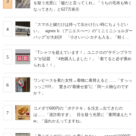
3
を疑う光景に「嘘だと言ってくれ」「うちの毛布も怖く
なってきた」と627万表示
「スマホと鍵だけは持って出かけたい時にちょうどい
4
い」 agnes b.（アニエスべー）の“ミニミニショルダー
バッグ”が大好評 「小さいハンカチも入る」「軽くて
旅行でも活躍します
「Tシャツを超えています！」ユニクロの“サテンブラウ
5
ス”が話題 「4色購入しました！」「着てると必ず褒め
られる！！」
ワンピースを着た女性→着物に着替えると……「すっっ
6
っっご!!!!!」 驚きの“着痩せ姿”に「同一人物なのです
か？」
コメダで680円の「ポテチキ」を注文→出てきたの
7
は……「逆詐欺すぎ」 目を疑う光景に「量間違えた？
w」「溢れかえってますね」