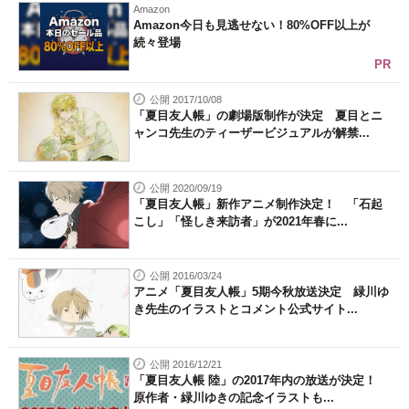
Amazon
Amazon今日も見逃せない！80%OFF以上が
続々登場
PR
公開 2017/10/08
「夏目友人帳」の劇場版制作が決定 夏目とニ
ャンコ先生のティーザービジュアルが解禁...
公開 2020/09/19
「夏目友人帳」新作アニメ制作決定！ 「石起
こし」「怪しき来訪者」が2021年春に...
公開 2016/03/24
アニメ「夏目友人帳」5期今秋放送決定 緑川ゆ
き先生のイラストとコメント公式サイト...
公開 2016/12/21
「夏目友人帳 陸」の2017年内の放送が決定！
原作者・緑川ゆきの記念イラストも...