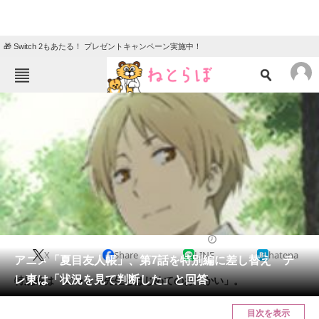
🎁 Switch 2もあたる！ プレゼントキャンペーン実施中！
ねとらぼメニュー
TOP
ニュース
エンタメ
クイズ
グルメ
地域
住まい
教育・育児
動物
リサーチ
2016/11/14 20:00（公開）
X
Share
LINE
hatena
会員記事
アニメ「夏目友人帳」、第7話を特別編に差し替え テ
レ東は「状況を見て判断した」と回答
特別編は「ニャンコ先生とはじめてのおつかい」。
メディア
目次を表示
注目記事を集めた総合ページ