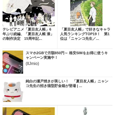
テレビアニメ「夏目友人帳」6
「夏目友人帳」で好きなキャラ
年ぶり続編、「夏目友人帳 漆」
人気ランキングTOP19！ 第1
の制作決定 15周年記...
位は「ニャンコ先生／...
スマホ2GBで月額850円～ 格安SIMをお得に使うキ
ャンペーン実施中！
(IIJmio)
純白の瀬戸焼きが美しい！ 「夏目友人帳」ニャン
コ先生の招き猫型貯金箱が登場 | ...