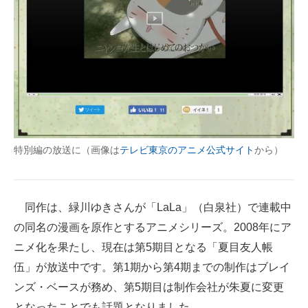
企業向けIT製品の総合サイト
IT製品の技術・比較・事例
製造業のIT導入・活用を支援
モノづくり技術者専門サイト
エレクトロニクス専門サイト
特別編の放送に（画像は
テレビ東京のアニメ公式サイト
から）
電子設計の基本と応用
エネルギーの専門メディア
同作は、緑川ゆきさんが「LaLa」（白泉社）で連載中
建設×テクノロジーの最前線
の同名の漫画を原作とするアニメシリーズ。2008年にア
ニメ化を果たし、現在は第5期目となる「夏目友人帳
ちょっと気になるネットの話題
伍」が放送中です。第1期から第4期までの制作はブレイ
ンズ・ベースが務め、第5期目は制作会社が朱夏に変更
となったことでも話題となりました。