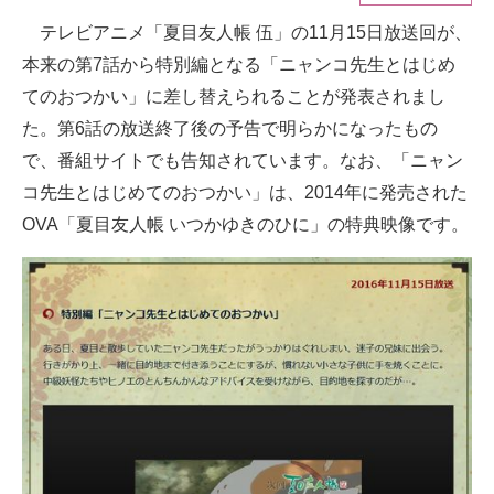
テレビアニメ「夏目友人帳 伍」の11月15日放送回が、
ITの今と未来を見通す
本来の第7話から特別編となる「ニャンコ先生とはじめ
スマホと通信の最新トレンド
てのおつかい」に差し替えられることが発表されまし
た。第6話の放送終了後の予告で明らかになったもの
進化するPCとデバイスの未来
で、番組サイトでも告知されています。なお、「ニャン
好きが集まる 比べて選べる
コ先生とはじめてのおつかい」は、2014年に発売された
OVA「夏目友人帳 いつかゆきのひに」の特典映像です。
ビジネスと働き方のヒント
AI活用のいまが分かる
企業ITのトレンドを詳説
経営リーダーのコミュニティ
マーケ×ITの今がよく分かる
ITエンジニア向け専門サイト