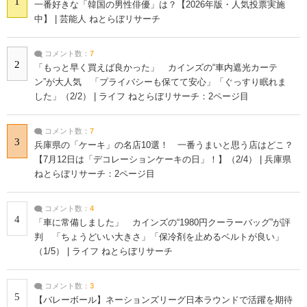
1
一番好きな「韓国の男性俳優」は？【2026年版・人気投票実施
中】 | 芸能人 ねとらぼリサーチ
コメント数：
7
2
「もっと早く買えば良かった」 カインズの“車内遮光カーテ
ン”が大人気 「プライバシーも保てて安心」「ぐっすり眠れま
した」（2/2） | ライフ ねとらぼリサーチ：2ページ目
コメント数：
7
3
兵庫県の「ケーキ」の名店10選！ 一番うまいと思う店はどこ？
【7月12日は「デコレーションケーキの日」！】（2/4） | 兵庫県
ねとらぼリサーチ：2ページ目
コメント数：
4
4
「車に常備しました」 カインズの“1980円クーラーバッグ”が評
判 「ちょうどいい大きさ」「保冷剤を止めるベルトが良い」
（1/5） | ライフ ねとらぼリサーチ
コメント数：
3
5
【バレーボール】ネーションズリーグ日本ラウンドで活躍を期待