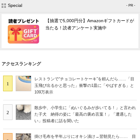
Special
- PR -
【抽選で5,000円分】Amazonギフトカードが
当たる！読者アンケート実施中
アクセスランキング
レストランで“チョコレートケーキ”を頼んだら……「目
1
玉飛び出るかと思った」衝撃の1皿に「やばすぎる」と
109万表示
散歩中、小学生に「ぬいぐるみが歩いてる！」と言われ
2
た子犬 納得の姿に「最高の褒め言葉！」「遭遇した
い」投稿者に話を聞いた
掛け毛布を半年ぶりにオキシ漬け→翌朝見たら…… 目