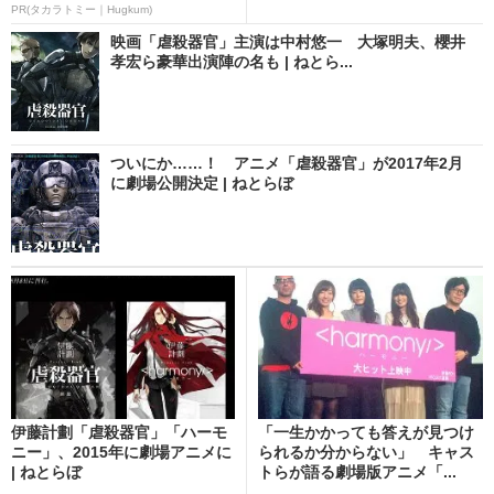
PR(タカラトミー｜Hugkum)
映画「虐殺器官」主演は中村悠一 大塚明夫、櫻井
孝宏ら豪華出演陣の名も | ねとら...
ついにか……！ アニメ「虐殺器官」が2017年2月
に劇場公開決定 | ねとらぼ
伊藤計劃「虐殺器官」「ハーモ
「一生かかっても答えが見つけ
ニー」、2015年に劇場アニメに
られるか分からない」 キャス
| ねとらぼ
トらが語る劇場版アニメ「...