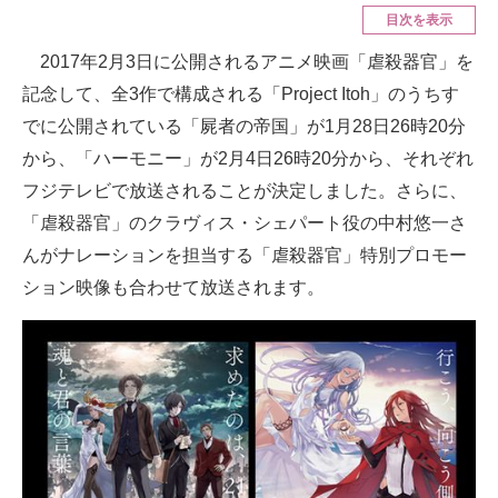
目次を表示
ITの今と未来を見通す
2017年2月3日に公開されるアニメ映画「虐殺器官」を
記念して、全3作で構成される「Project Itoh」のうちす
スマホと通信の最新トレンド
でに公開されている「屍者の帝国」が1月28日26時20分
進化するPCとデバイスの未来
から、「ハーモニー」が2月4日26時20分から、それぞれ
フジテレビで放送されることが決定しました。さらに、
好きが集まる 比べて選べる
「虐殺器官」のクラヴィス・シェパート役の中村悠一さ
ビジネスと働き方のヒント
んがナレーションを担当する「虐殺器官」特別プロモー
AI活用のいまが分かる
ション映像も合わせて放送されます。
企業ITのトレンドを詳説
経営リーダーのコミュニティ
マーケ×ITの今がよく分かる
ITエンジニア向け専門サイト