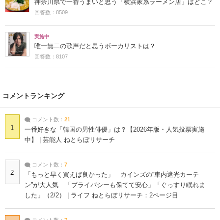
神奈川県で一番うまいと思う「横浜家系ラーメン店」はどこ？
回答数：8509
実施中
唯一無二の歌声だと思うボーカリストは？
回答数：8107
コメントランキング
コメント数：
21
1
一番好きな「韓国の男性俳優」は？【2026年版・人気投票実施
中】 | 芸能人 ねとらぼリサーチ
コメント数：
7
2
「もっと早く買えば良かった」 カインズの“車内遮光カーテ
ン”が大人気 「プライバシーも保てて安心」「ぐっすり眠れま
した」（2/2） | ライフ ねとらぼリサーチ：2ページ目
コメント数：
7