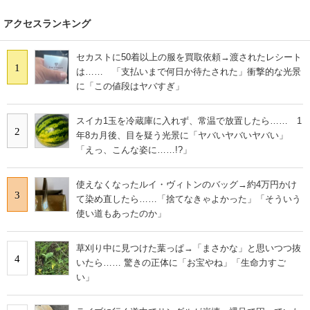
アクセスランキング
セカストに50着以上の服を買取依頼→渡されたレシート
1
は…… 「支払いまで何日か待たされた」衝撃的な光景
に「この値段はヤバすぎ」
スイカ1玉を冷蔵庫に入れず、常温で放置したら…… 1
2
年8カ月後、目を疑う光景に「ヤバいヤバいヤバい」
「えっ、こんな姿に……!?」
使えなくなったルイ・ヴィトンのバッグ→約4万円かけ
3
て染め直したら……「捨てなきゃよかった」「そういう
使い道もあったのか」
草刈り中に見つけた葉っぱ→「まさかな」と思いつつ抜
4
いたら…… 驚きの正体に「お宝やね」「生命力すご
い」