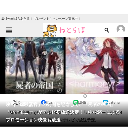
🎁 Switch 2もあたる！ プレゼントキャンペーン実施中！
ねとらぼメニュー
TOP
ニュース
エンタメ
クイズ
グルメ
地域
住まい
教育・育児
動物
リサーチ
2017/01/17 22:30（公開）
X
Share
LINE
hatena
会員記事
映画「虐殺器官」の公開を記念して、「屍者の帝国」
「ハーモニー」がテレビ初放送決定！ 中村悠一による
「屍者の帝国」が1月28日26時20分から、「ハーモニー」が2月4
メディア
プロモーション映像も放送
日26時20分から、それぞれフジテレビで放送予定。
注目記事を集めた総合ページ