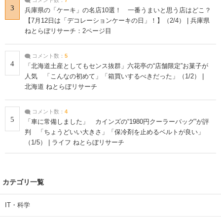
3
兵庫県の「ケーキ」の名店10選！ 一番うまいと思う店はどこ？
【7月12日は「デコレーションケーキの日」！】（2/4） | 兵庫県
ねとらぼリサーチ：2ページ目
コメント数：
5
4
「北海道土産としてもセンス抜群」六花亭の“店舗限定”お菓子が
人気 「こんなの初めて」「箱買いするべきだった」（1/2） |
北海道 ねとらぼリサーチ
コメント数：
4
5
「車に常備しました」 カインズの“1980円クーラーバッグ”が評
判 「ちょうどいい大きさ」「保冷剤を止めるベルトが良い」
（1/5） | ライフ ねとらぼリサーチ
カテゴリ一覧
IT・科学