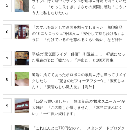
ライブに行く道中でサンダルが崩壊→裸足で困っていた
5
ら…… 「かっこ良すぎ」まさかの展開に感動「こうい
う人に私もなりたい」
「スマホを落として画面を割ってしまった」無印良品
6
の“ミニサコッシュ”を購入→「安心して持ち歩ける」よ
うに 「付けているのを忘れるくらい軽い」など好評
平成の“元仮面ライダー俳優”→引退後…… 47歳になっ
7
た現在の姿に「嘘だろ」「声出た」と108万再生
道端に捨ててあったボロボロの家具→持ち帰ってリメイ
8
クしたら…… “驚きのビフォーアフター”に「激変じゃ
ん！」「素晴らしい職人技」【海外】
「15足も買いました」 無印良品の“撥水スニーカー”が
9
大好評 「この靴しか履けません」「本当に疲れにく
い」「一生買い続けます」
「これほんとに770円なの？」 スタンダードプロダク