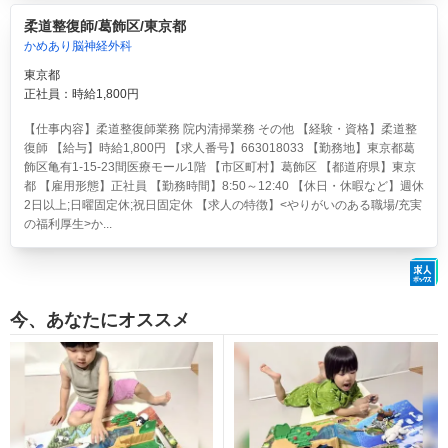
柔道整復師/葛飾区/東京都
かめあり脳神経外科
東京都
正社員：時給1,800円
【仕事内容】柔道整復師業務 院内清掃業務 その他 【経験・資格】柔道整
復師 【給与】時給1,800円 【求人番号】663018033 【勤務地】東京都葛
飾区亀有1-15-23間医療モール1階 【市区町村】葛飾区 【都道府県】東京
都 【雇用形態】正社員 【勤務時間】8:50～12:40 【休日・休暇など】週休
2日以上;日曜固定休;祝日固定休 【求人の特徴】<やりがいのある職場/充実
の福利厚生>か...
今、あなたにオススメ