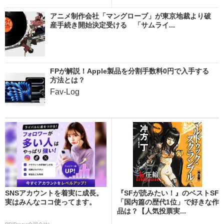
アニメ制作会社「マングローブ」が東京地裁より破
産手続き開始決定受ける 「サムライ...
FPが解説！Apple製品を分割手数料0円で入手する
方法とは？
Fav-Log
SNSアカウントを着実に成長。
『SFが読みたい！』のベストSF
実はみんなココ使ってます。
「国内篇の歴代1位」で好きな作
品は？【人気投票実...