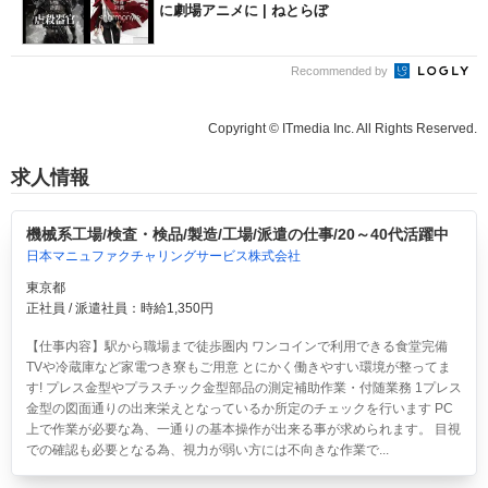
に劇場アニメに | ねとらぼ
Recommended by
Copyright © ITmedia Inc. All Rights Reserved.
求人情報
機械系工場/検査・検品/製造/工場/派遣の仕事/20～40代活躍中
日本マニュファクチャリングサービス株式会社
東京都
正社員 / 派遣社員：時給1,350円
【仕事内容】駅から職場まで徒歩圏内 ワンコインで利用できる食堂完備
TVや冷蔵庫など家電つき寮もご用意 とにかく働きやすい環境が整ってま
す! プレス金型やプラスチック金型部品の測定補助作業・付随業務 1プレス
金型の図面通りの出来栄えとなっているか所定のチェックを行います PC
上で作業が必要な為、一通りの基本操作が出来る事が求められます。 目視
での確認も必要となる為、視力が弱い方には不向きな作業で...