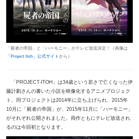
企業向けIT製品の総合サイト
IT製品の技術・比較・事例
製造業のIT導入・活用を支援
モノづくり技術者専門サイト
「屍者の帝国」と「ハーモニー」がテレビ放送決定！（画像は
「Project Itoh」公式サイト
から）
エレクトロニクス専門サイト
電子設計の基本と応用
「PROJECT-ITOH」は34歳という若さで亡くなった伊
エネルギーの専門メディア
藤計劃さんの書いた小説を映像化するアニメプロジェク
ト。同プロジェクトは2014年に立ち上げられ、2015年
建設×テクノロジーの最前線
10月に「屍者の帝国」が、2015年11月に「ハーモニー」
ちょっと気になるネットの話題
がそれぞれ公開されました。両作ともにテレビ放送され
るのは今回初となります。