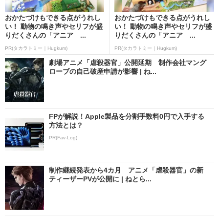
おかたづけもできる点がうれし
おかたづけもできる点がうれし
い！ 動物の鳴き声やセリフが盛
い！ 動物の鳴き声やセリフが盛
りだくさんの「アニア ...
りだくさんの「アニア ...
PR(タカラトミー｜Hugkum)
PR(タカラトミー｜Hugkum)
劇場アニメ「虐殺器官」公開延期 制作会社マング
ローブの自己破産申請が影響 | ね...
FPが解説！Apple製品を分割手数料0円で入手する
方法とは？
PR(Fav-Log)
制作継続発表から4カ月 アニメ「虐殺器官」の新
ティーザーPVが公開に | ねとら...