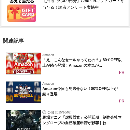
【抽選で5,000円分】Amazonギフトカードが
当たる！読者アンケート実施中
関連記事
Amazon
「え、こんなセールやってたの？」80％OFF以
上が続々登場！Amazonの本気が...
PR
Amazon
Amazon今日も見逃せない！80%OFF以上が
続々登場
PR
公開 2015/10/02
劇場アニメ「虐殺器官」公開延期 制作会社マ
ングローブの自己破産申請が影響 | ね...