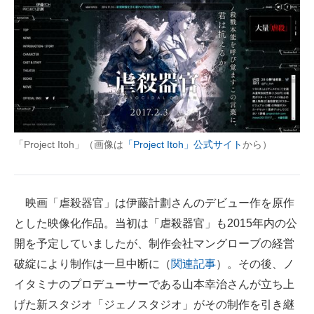
「Project Itoh」（画像は
「Project Itoh」公式サイト
から）
映画「虐殺器官」は伊藤計劃さんのデビュー作を原作
とした映像化作品。当初は「虐殺器官」も2015年内の公
開を予定していましたが、制作会社マングローブの経営
破綻により制作は一旦中断に（
関連記事
）。その後、ノ
イタミナのプロデューサーである山本幸治さんが立ち上
げた新スタジオ「ジェノスタジオ」がその制作を引き継