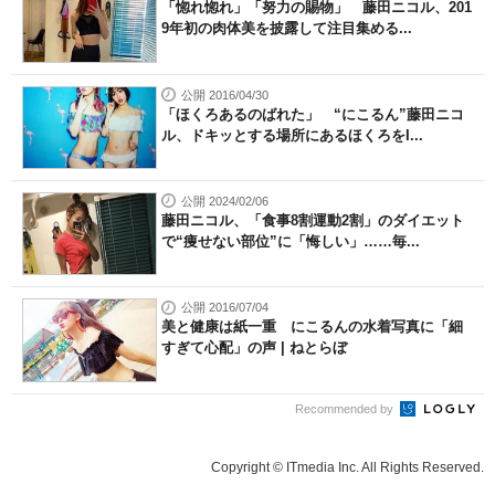
「惚れ惚れ」「努力の賜物」 藤田ニコル、201
9年初の肉体美を披露して注目集める...
公開 2016/04/30
「ほくろあるのばれた」 “にこるん”藤田ニコ
ル、ドキッとする場所にあるほくろをI...
公開 2024/02/06
藤田ニコル、「食事8割運動2割」のダイエット
で“痩せない部位”に「悔しい」……毎...
公開 2016/07/04
美と健康は紙一重 にこるんの水着写真に「細
すぎて心配」の声 | ねとらぼ
Recommended by
Copyright © ITmedia Inc. All Rights Reserved.