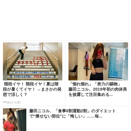
階段イヤ！ 階段イヤ！夏は階
「惚れ惚れ」「努力の賜物」
段が暑くてイヤ！ →まさかの発
藤田ニコル、2019年初の肉体美
想で涼しく？
を披露して注目集める...
PR(ねとらぼ)
藤田ニコル、「食事8割運動2割」のダイエット
で“痩せない部位”に「悔しい」……毎...