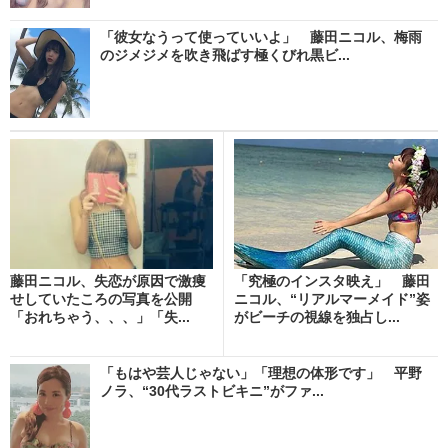
「彼女なうって使っていいよ」 藤田ニコル、梅雨
のジメジメを吹き飛ばす極くびれ黒ビ...
藤田ニコル、失恋が原因で激痩
「究極のインスタ映え」 藤田
せしていたころの写真を公開
ニコル、“リアルマーメイド”姿
「おれちゃう、、、」「失...
がビーチの視線を独占し...
「もはや芸人じゃない」「理想の体形です」 平野
ノラ、“30代ラストビキニ”がファ...