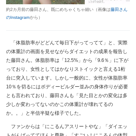
企業向けIT製品の総合サイト
約2カ月前の藤田さん、既にめちゃくちゃ細い（画像は
藤田さん
のInstagram
から）
IT製品の技術・比較・事例
製造業のIT導入・活用を支援
「体脂肪率がどどんて毎日下がってってて」と、実際
モノづくり技術者専門サイト
の体重計の画面を見せながらダイエットの成果を報告し
エレクトロニクス専門サイト
た藤田さん。体脂肪率は「12.5%」から「9.6％」に下が
っており、女性としてはかなりストイックと言える1桁
電子設計の基本と応用
台に突入しています。しかし一般的に、女性が体脂肪率
エネルギーの専門メディア
10％を切るにはボディービルダー並みの身体作りが必要
とも言われており、藤田さんも「見た目とかの変化は多
建設×テクノロジーの最前線
少しか変わってないのかこの体重計が壊れてるの
ちょっと気になるネットの話題
か。。」と半信半疑な様子でした。
ファンからは「にこるんアスリートやな」「ダイエッ
トがんばっててほんと尊敬」「すごい！にこるんの体型