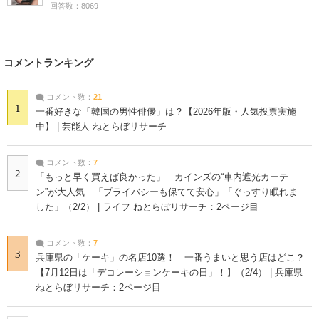
回答数：8069
コメントランキング
コメント数：
21
1
一番好きな「韓国の男性俳優」は？【2026年版・人気投票実施
中】 | 芸能人 ねとらぼリサーチ
コメント数：
7
2
「もっと早く買えば良かった」 カインズの“車内遮光カーテ
ン”が大人気 「プライバシーも保てて安心」「ぐっすり眠れま
した」（2/2） | ライフ ねとらぼリサーチ：2ページ目
コメント数：
7
3
兵庫県の「ケーキ」の名店10選！ 一番うまいと思う店はどこ？
【7月12日は「デコレーションケーキの日」！】（2/4） | 兵庫県
ねとらぼリサーチ：2ページ目