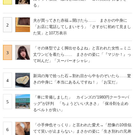
る」
夫が買ってきた赤福→開けたら…… まさかの中身に
2
「お店に電話してしまいそう」「さすがに初めて見まし
た笑」と107万表示
「その体型でよく脚出せるよね」と言われた女性→ミニ
3
丈ワンピを着たら…… まさかの姿に「『マジか！』っ
て叫んだ」「スーパーオシャレ」
新潟の海で拾った石→割れ目から中をのぞいたら……驚
4
きの中身に「本当にあるんですね！」「お宝だ」
「車に常備しました」 カインズの“1980円クーラーバ
5
ッグ”が評判 「ちょうどいい大きさ」「保冷剤を止め
るベルトが良い」
「小手伸也そっくり」と言われた愛犬→「想像の10倍似
6
てて笑いが止まらない」まさかの姿に「生き別れの兄弟