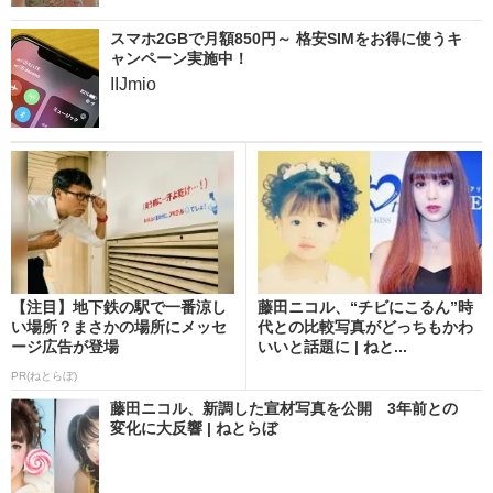
スマホ2GBで月額850円～ 格安SIMをお得に使うキ
ャンペーン実施中！
IIJmio
【注目】地下鉄の駅で一番涼し
藤田ニコル、“チビにこるん”時
い場所？まさかの場所にメッセ
代との比較写真がどっちもかわ
ージ広告が登場
いいと話題に | ねと...
PR(ねとらぼ)
藤田ニコル、新調した宣材写真を公開 3年前との
変化に大反響 | ねとらぼ