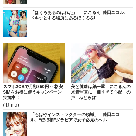
「ほくろあるのばれた」 “にこるん”藤田ニコル、
ドキッとする場所にあるほくろをI...
スマホ2GBで月額850円～ 格安
美と健康は紙一重 にこるんの
SIMをお得に使うキャンペーン
水着写真に「細すぎて心配」の
実施中！
声 | ねとらぼ
(IIJmio)
「もはやインストラクターの領域」 藤田ニコ
ル、“ほぼ初”グラビアで女子必見のヘル...