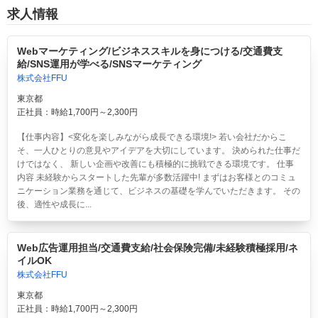
求人情報
Webマーケティング/ビジネススキルを身につける/交通費支
給/SNS運用が学べる/SNSマーケティング
株式会社FFU
東京都
正社員：時給1,700円～2,300円
【仕事内容】<変化を楽しみながら成長できる環境!> 若い会社だからこ
そ、一人ひとりの意見やアイデアを大切にしています。 決められた仕事だ
けではなく、 新しい企画や改善にも積極的に挑戦できる環境です。 仕事
内容 未経験からスタートした先輩が多数活躍中! まずはお客様とのコミュ
ニケーション業務を通じて、ビジネスの基礎を学んでいただきます。 その
後、適性や成長に...
Web広告運用担当/交通費支給/社会保険完備/未経験積極採用/ネ
イルOK
株式会社FFU
東京都
正社員：時給1,700円～2,300円