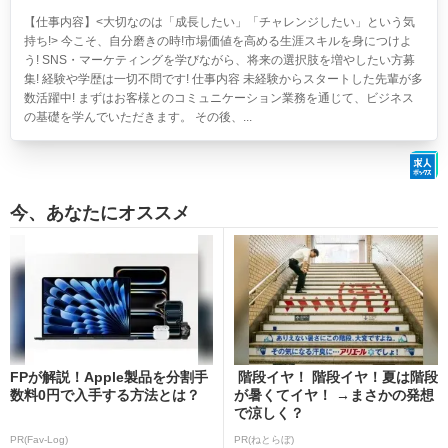
【仕事内容】<大切なのは「成長したい」「チャレンジしたい」という気
持ち!> 今こそ、自分磨きの時!市場価値を高める生涯スキルを身につけよ
う! SNS・マーケティングを学びながら、将来の選択肢を増やしたい方募
集! 経験や学歴は一切不問です! 仕事内容 未経験からスタートした先輩が多
数活躍中! まずはお客様とのコミュニケーション業務を通じて、ビジネス
の基礎を学んでいただきます。 その後、...
今、あなたにオススメ
FPが解説！Apple製品を分割手
階段イヤ！ 階段イヤ！夏は階段
数料0円で入手する方法とは？
が暑くてイヤ！ →まさかの発想
で涼しく？
PR(Fav-Log)
PR(ねとらぼ)