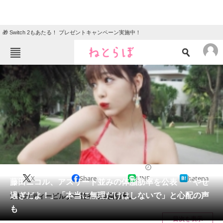
🎁 Switch 2もあたる！ プレゼントキャンペーン実施中！
ねとらぼメニュー
TOP
ニュース
エンタメ
クイズ
グルメ
地域
住まい
教育・育児
動物
リサーチ
2017/03/09 15:57（公開）
X
Share
LINE
hatena
会員記事
藤田ニコル、アスリート並みの体脂肪率を公表 「やせ
過ぎだよ！」「本当に無理だけはしないで」と心配の声
女性ボディービルダー並みの体脂肪率。
メディア
も
目次を表示
注目記事を集めた総合ページ