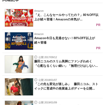
Amazon
「え、こんなセールやってたの？」80％OFF以
上が続々登場！Amazonの本気が...
PR
Amazon
Amazon今日も見逃せない！80%OFF以上が
続々登場
PR
公開 2017/09/12
藤田ニコルのスリム美脚にファンざわめく
「心配なるくらい細い」「無理だけはしない...
公開 2018/01/07
「この先も変化が楽しみ」 藤田ニコル、スト
イックに育成中の発展途上ボディーを公開...
公開 2019/01/09