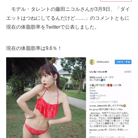
モデル・タレントの藤田ニコルさんが3月9日、「ダイ
ITの今と未来を見通す
エットはつねにしてるんだけど……」のコメントともに
スマホと通信の最新トレンド
現在の体脂肪率をTwitterで公表しました。
進化するPCとデバイスの未来
現在の体脂肪率は9.6％！
好きが集まる 比べて選べる
ビジネスと働き方のヒント
AI活用のいまが分かる
企業ITのトレンドを詳説
経営リーダーのコミュニティ
マーケ×ITの今がよく分かる
ITエンジニア向け専門サイト