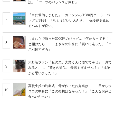
説」「パーツのバランスが同じ」
「車に常備しました」 カインズの“1980円クーラーバ
7
ッグ”が評判 「ちょうどいい大きさ」「保冷剤を止め
るベルトが良い」
しまむらで買った3000円のバッグ→「何か入ってる！」
8
と開けたら…… まさかの中身に「買いに走った」「コ
スパ良すぎる」
大野智ファン「私の夫、大野くんに似てて幸せ」→見て
9
みると…… ‟驚きの姿”に「最高すぎません？」「本物
かと思いました！」
高校生娘の終業式、母が作ったお弁当は…… 目からウ
10
ロコの中身に「この発想はなかった！」「こんなお弁当
食べたかった」