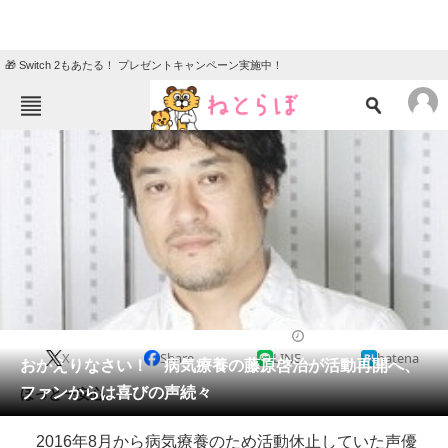
🎁 Switch 2もあたる！ プレゼントキャンペーン実施中！
ねとらぼメニュー
TOP
ニュース
エンタメ
クイズ
グルメ
地域
住まい
教育・育児
動物
リサーチ
2017/06/16 17:10（公開）
X
Share
LINE
hatena
会員記事
おかえりなさい！ 病気療養の藤原啓治が活動再開へ、
ファンからは喜びの声続々
ほっと一安心。
メディア
2016年8月から病気療養のため活動休止していた声優
注目記事を集めた総合ページ