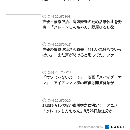
公開 2016/08/08
声優・藤原啓治、病気療養のため活動休止を発
表 「クレヨンしんちゃん」野原ひろし役...
公開 2020/04/17
声優の藤原啓治さん逝去「悲しい気持ちでいっ
ぱい」「また声が聞けると思ってた」ファ...
公開 2017/06/28
「ウソじゃないよー！」 映画「スパイダーマ
ン」、アイアンマン役の声優は藤原啓治が...
公開 2016/08/26
野原ひろし代役が森川智之に決定！ アニメ
「クレヨンしんちゃん」8月26日放送分か...
Recommended by