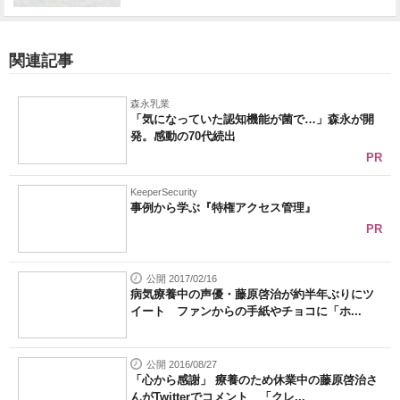
関連記事
森永乳業
「気になっていた認知機能が菌で…」森永が開
発。感動の70代続出
PR
KeeperSecurity
事例から学ぶ『特権アクセス管理』
PR
公開 2017/02/16
病気療養中の声優・藤原啓治が約半年ぶりにツ
イート ファンからの手紙やチョコに「ホ...
公開 2016/08/27
「心から感謝」 療養のため休業中の藤原啓治さ
んがTwitterでコメント 「クレ...