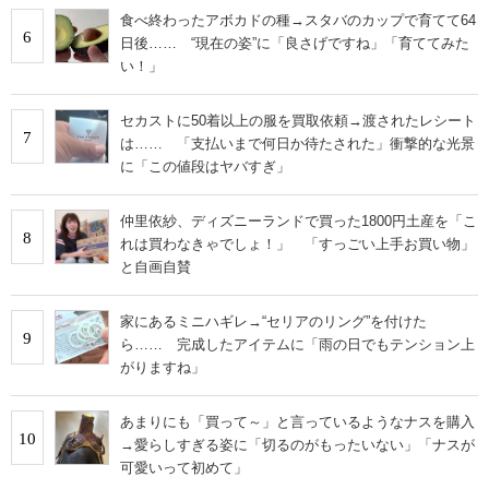
食べ終わったアボカドの種→スタバのカップで育てて64
6
日後…… “現在の姿”に「良さげですね」「育ててみた
い！」
セカストに50着以上の服を買取依頼→渡されたレシート
7
は…… 「支払いまで何日か待たされた」衝撃的な光景
に「この値段はヤバすぎ」
仲里依紗、ディズニーランドで買った1800円土産を「こ
8
れは買わなきゃでしょ！」 「すっごい上手お買い物」
と自画自賛
家にあるミニハギレ→“セリアのリング”を付けた
9
ら…… 完成したアイテムに「雨の日でもテンション上
がりますね」
あまりにも「買って～」と言っているようなナスを購入
10
→愛らしすぎる姿に「切るのがもったいない」「ナスが
可愛いって初めて」