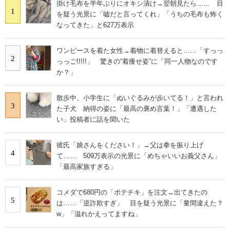
掛け毛布を半年ぶりにオキシ漬け→翌朝見たら…… 目
1
を疑う光景に「嘘だと言ってくれ」「うちの毛布も怖く
なってきた」と627万表示
ワンピースを着た女性→着物に着替えると……「すっっ
2
っっご!!!!!」 驚きの“着痩せ姿”に「同一人物なのです
か？」
散歩中、小学生に「ぬいぐるみが歩いてる！」と言われ
3
た子犬 納得の姿に「最高の褒め言葉！」「遭遇した
い」投稿者に話を聞いた
彼氏「娘さんをください！」→父は拳を振り上げ
4
て…… 509万表示の光景に「めちゃいいお義父さん」
「最高家族すぎる」
コメダで680円の「ポテチキ」を注文→出てきたの
5
は……「逆詐欺すぎ」 目を疑う光景に「量間違えた？
w」「溢れかえってますね」