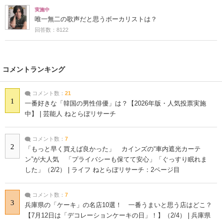
実施中
唯一無二の歌声だと思うボーカリストは？
回答数：8122
コメントランキング
コメント数：
21
1
一番好きな「韓国の男性俳優」は？【2026年版・人気投票実施
中】 | 芸能人 ねとらぼリサーチ
コメント数：
7
2
「もっと早く買えば良かった」 カインズの“車内遮光カーテ
ン”が大人気 「プライバシーも保てて安心」「ぐっすり眠れま
した」（2/2） | ライフ ねとらぼリサーチ：2ページ目
コメント数：
7
3
兵庫県の「ケーキ」の名店10選！ 一番うまいと思う店はどこ？
【7月12日は「デコレーションケーキの日」！】（2/4） | 兵庫県