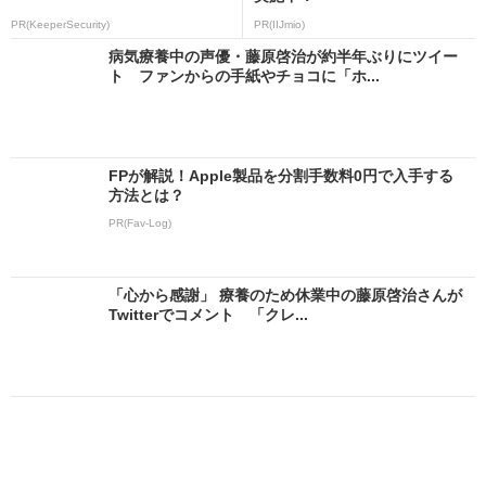
PR(KeeperSecurity)
PR(IIJmio)
病気療養中の声優・藤原啓治が約半年ぶりにツイー
ト ファンからの手紙やチョコに「ホ...
FPが解説！Apple製品を分割手数料0円で入手する
方法とは？
PR(Fav-Log)
「心から感謝」 療養のため休業中の藤原啓治さんが
Twitterでコメント 「クレ...