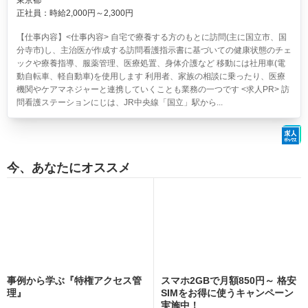
正社員：時給2,000円～2,300円
【仕事内容】<仕事内容> 自宅で療養する方のもとに訪問(主に国立市、国
分寺市)し、主治医が作成する訪問看護指示書に基づいての健康状態のチェ
ックや療養指導、服薬管理、医療処置、身体介護など 移動には社用車(電
動自転車、軽自動車)を使用します 利用者、家族の相談に乗ったり、医療
機関やケアマネジャーと連携していくことも業務の一つです <求人PR> 訪
問看護ステーションにじは、JR中央線「国立」駅から...
今、あなたにオススメ
事例から学ぶ『特権アクセス管
スマホ2GBで月額850円～ 格安
理』
SIMをお得に使うキャンペーン
実施中！