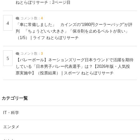
ねとらぼリサーチ：2ページ目
コメント数：
4
4
「車に常備しました」 カインズの“1980円クーラーバッグ”が評
判 「ちょうどいい大きさ」「保冷剤を止めるベルトが良い」
（1/5） | ライフ ねとらぼリサーチ
コメント数：
3
5
【バレーボール】ネーションズリーグ日本ラウンドで活躍を期待
している「日本男子バレー代表選手」は？【2026年版・人気投
票実施中】（投票結果） | スポーツ ねとらぼリサーチ
カテゴリ一覧
IT・科学
エンタメ