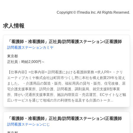
Copyright © ITmedia Inc. All Rights Reserved.
求人情報
「看護師・准看護師」正社員/訪問看護ステーション/正看護師
訪問看護ステーションカミヤ
東京都
正社員：時給2,000円～
【仕事内容】<仕事内容> 訪問看護における看護師業務 <求人PR> ・クリ
エーティブカミヤ株式会社は町田市つくし野に本社を構え創業29年を迎え
ました。 ・介護用品の製造・販売、福祉用具の貸与・販売、住宅改修、居
宅介護支援事業所、訪問介護、訪問看護、調剤薬局、就労支援B型事業
所、障がい児通所支援事業所、施設内喫茶店・売店運営、ECサイトなど幅
広いサービスを通じて地域の方の利便性を追及する介護のトータ...
「看護師・准看護師」正社員/訪問看護ステーション/正看護師
訪問看護ステーションにじ
東京都