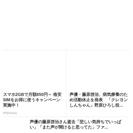
スマホ2GBで月額850円～ 格安
声優・藤原啓治、病気療養のた
SIMをお得に使うキャンペーン
め活動休止を発表 「クレヨン
実施中！
しんちゃん」野原ひろし役...
PR(IIJmio)
声優の藤原啓治さん逝去「悲しい気持ちでいっぱ
い」「また声が聞けると思ってた」ファ...