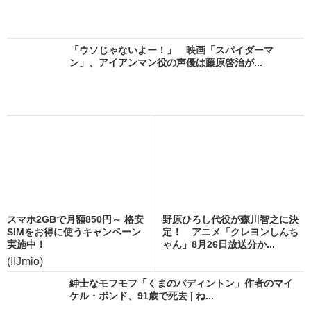
「ウソじゃないよー！」 映画「スパイダーマ
ン」、アイアンマン役の声優は藤原啓治が...
スマホ2GBで月額850円～ 格安
野原ひろし代役が森川智之に決
SIMをお得に使うキャンペーン
定！ アニメ「クレヨンしんち
実施中！
ゃん」8月26日放送分か...
(IIJmio)
紳士なモフモフ「くまのパディントン」作者のマイ
ケル・ボンド、91歳で死去 | ね...