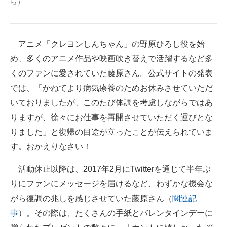
ら）
企業向けIT製品の総合サイト
IT製品の技術・比較・事例
アニメ「クレヨンしんちゃん」の野原ひろし役を始
製造業のIT導入・活用を支援
め、多くのアニメ作品や映画吹き替えで活躍するなど多
くのファンに愛されていた藤原さん。公式サイトの発表
モノづくり技術者専門サイト
では、「かねてより病気療養のためお休みさせていただ
エレクトロニクス専門サイト
いておりましたが、このたび体調を考慮しながらではあ
りますが、徐々にお仕事を再開させていただく運びとな
電子設計の基本と応用
りました」と復帰の目途が立ったことが伝えられていま
エネルギーの専門メディア
す。おかえりなさい！
建設×テクノロジーの最前線
活動休止以降は、2017年2月にTwitterを通じて半年ぶ
りにファンにメッセージを届けるなど、わずかな機会な
ちょっと気になるネットの話題
がら復調の兆しを感じさせていた藤原さん（
関連記
事
）。その際は、たくさんの手紙とバレンタインデーに