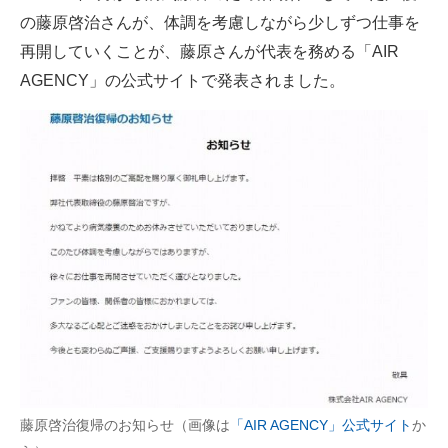
の藤原啓治さんが、体調を考慮しながら少しずつ仕事を
ITの今と未来を見通す
再開していくことが、藤原さんが代表を務める「AIR
AGENCY」の公式サイトで発表されました。
スマホと通信の最新トレンド
進化するPCとデバイスの未来
好きが集まる 比べて選べる
ビジネスと働き方のヒント
AI活用のいまが分かる
企業ITのトレンドを詳説
経営リーダーのコミュニティ
マーケ×ITの今がよく分かる
藤原啓治復帰のお知らせ（画像は
「AIR AGENCY」公式サイト
か
ITエンジニア向け専門サイト