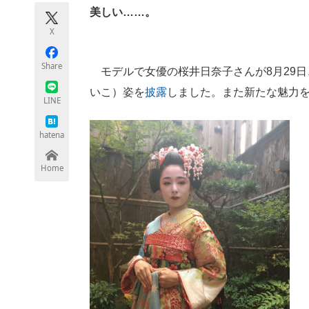
モノづくり技術者専門サイト
エレクトロ
美しい……。
X
Share
モデルで女優の桜井日奈子さんが8月29日、
ちょっと気になるネットの話題
いこ）姿を
披露
しました。また新たな魅力
LINE
hatena
Home