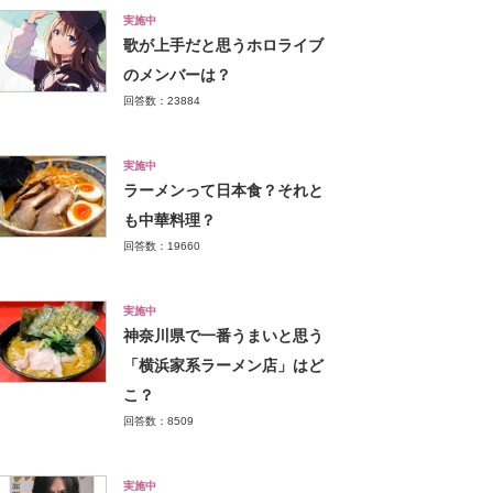
実施中
歌が上手だと思うホロライブ
のメンバーは？
回答数：23884
実施中
ラーメンって日本食？それと
も中華料理？
回答数：19660
実施中
神奈川県で一番うまいと思う
「横浜家系ラーメン店」はど
こ？
回答数：8509
実施中