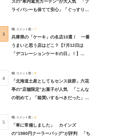
ズの“車内遮光カーテン”が大人気 「プ
ライバシーも保てて安心」「ぐっすり眠
れました」（2/2） | ライフ ねとらぼリ
サーチ：2ページ目
コメント数：
7
3
兵庫県の「ケーキ」の名店10選！ 一番
うまいと思う店はどこ？【7月12日は
「デコレーションケーキの日」！】
（2/4） | 兵庫県 ねとらぼリサーチ：2ペ
ージ目
コメント数：
5
4
「北海道土産としてもセンス抜群」六花
亭の“店舗限定”お菓子が人気 「こんな
の初めて」「箱買いするべきだった」
（1/2） | 北海道 ねとらぼリサーチ
コメント数：
4
5
「車に常備しました」 カインズ
の“1980円クーラーバッグ”が評判 「ち