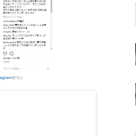
gram
から）