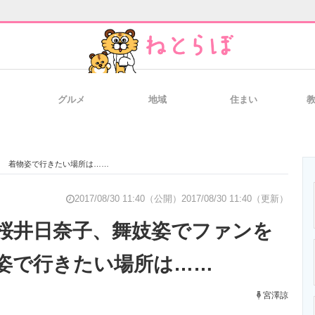
グルメ
地域
住まい
と未来を見通す
スマホと通信の最新トレンド
進化するPCとデ
！ 着物姿で行きたい場所は……
のいまが分かる
企業ITのトレンドを詳説
経営リーダーの
2017/08/30 11:40（公開）
2017/08/30 11:40（更新）
”桜井日奈子、舞妓姿でファンを
姿で行きたい場所は……
T製品の総合サイト
IT製品の技術・比較・事例
製造業のIT導入
宮澤諒