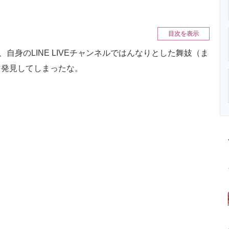
ニクス専門サイト
電子設計の基本と応用
エネルギーの専
目次を表示
自身のLINE LIVEチャンネルではんなりとした舞妓（ま
を発見してしまったな。