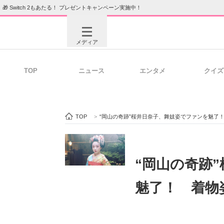
🎁 Switch 2もあたる！ プレゼントキャンペーン実施中！
メディア
TOP
ニュース
エンタメ
クイズ
注目記事を集めた総合ページ
ITの今
TOP
>
“岡山の奇跡”桜井日奈子、舞妓姿でファンを魅了
ビジネスと働き方のヒント
AI活用
“岡山の奇跡
魅了！ 着物
ITエンジニア向け専門サイト
企業向けI