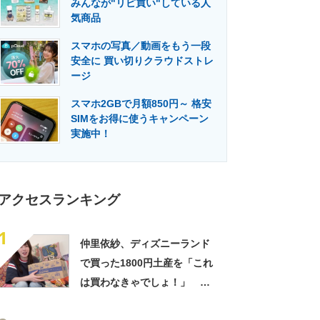
みんなが"リピ買い"している人
門メディア
建設×テクノロジーの最前線
気商品
スマホの写真／動画をもう一段
安全に 買い切りクラウドストレ
ージ
スマホ2GBで月額850円～ 格安
SIMをお得に使うキャンペーン
実施中！
アクセスランキング
1
仲里依紗、ディズニーランド
で買った1800円土産を「これ
は買わなきゃでしょ！」
「すっごい上手お買い物」と