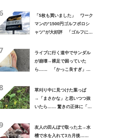
よかった」「そういう使い道
6
もあったのか」
「5枚も買いました」 ワーク
マンの“1500円ゴルフポロシ
ャツ”が大好評 「ゴルフにも
普段使いにも最適」「汗をか
7
いてもすぐ乾く」「全てに大
ライブに行く道中でサンダル
満足しています」
が崩壊→裸足で困っていた
ら…… 「かっこ良すぎ」ま
さかの展開に感動「こういう
8
人に私もなりたい」
草刈り中に見つけた葉っぱ
→「まさかな」と思いつつ抜
いたら…… 驚きの正体に「お
宝やね」「生命力すごい」
9
友人の田んぼで取った土→水
槽で水を入れて3カ月後……