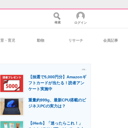
検索
ログイン
教育・育児
動物
リサーチ
会員記事
バイスの未来
好きが集まる 比べて選べる
- PR -
【抽選で5,000円分】Amazonギ
コミュニティ
マーケ×ITの今がよく分かる
フトカードが当たる！読者アン
ケート実施中
重量約999g、最新CPU搭載のビ
・活用を支援
ジネスPCの実力は？
【iHerb】「迷ったらこれ！」