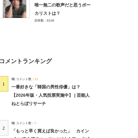
唯一無二の歌声だと思うボー
カリストは？
回答数：8108
コメントランキング
コメント数：
21
1
一番好きな「韓国の男性俳優」は？
【2026年版・人気投票実施中】 | 芸能人
ねとらぼリサーチ
コメント数：
7
2
「もっと早く買えば良かった」 カイン