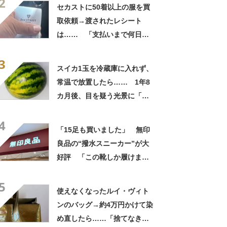
2
自画自賛
セカストに50着以上の服を買
取依頼→渡されたレシート
は…… 「支払いまで何日か
待たされた」衝撃的な光景に
3
「この値段はヤバすぎ」
スイカ1玉を冷蔵庫に入れず、
常温で放置したら…… 1年8
カ月後、目を疑う光景に「ヤ
バいヤバいヤバい」「えっ、
4
こんな姿に……!?」
「15足も買いました」 無印
良品の“撥水スニーカー”が大
好評 「この靴しか履けませ
ん」「本当に疲れにくい」
5
「一生買い続けます」
使えなくなったルイ・ヴィト
ンのバッグ→約4万円かけて染
め直したら……「捨てなきゃ