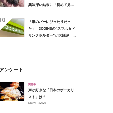
興味深い結末に「初めて見
た」「こんなデカくなん
10
の？」投稿者に話を聞いた
「車のバーにぴったりだっ
た」 3COINSの“スマホ＆ド
リンクホルダー”が大好評
「ドリンクホルダーが二つあ
って便利」「もっと早く買え
ばよかった」
アンケート
実施中
声が好きな「日本のボーカリ
スト」は？
回答数：49535