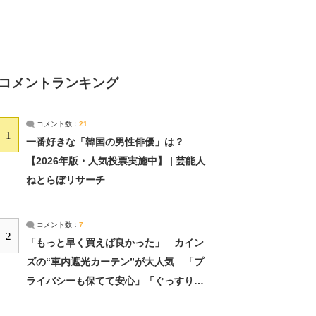
コメントランキング
コメント数：
21
1
一番好きな「韓国の男性俳優」は？
【2026年版・人気投票実施中】 | 芸能人
ねとらぼリサーチ
コメント数：
7
2
「もっと早く買えば良かった」 カイン
ズの“車内遮光カーテン”が大人気 「プ
ライバシーも保てて安心」「ぐっすり眠
れました」（2/2） | ライフ ねとらぼリ