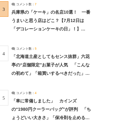
サーチ：2ページ目
コメント数：
7
3
兵庫県の「ケーキ」の名店10選！ 一番
うまいと思う店はどこ？【7月12日は
「デコレーションケーキの日」！】
（2/4） | 兵庫県 ねとらぼリサーチ：2ペ
ージ目
コメント数：
5
4
「北海道土産としてもセンス抜群」六花
亭の“店舗限定”お菓子が人気 「こんな
の初めて」「箱買いするべきだった」
（1/2） | 北海道 ねとらぼリサーチ
コメント数：
4
5
「車に常備しました」 カインズ
の“1980円クーラーバッグ”が評判 「ち
ょうどいい大きさ」「保冷剤を止めるベ
ルトが良い」（1/5） | ライフ ねとらぼ
リサーチ