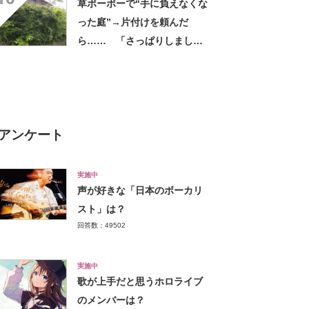
草ボーボーで“手に負えなくな
だけで気分があがる」
った庭”→片付けを頼んだ
ら…… 「さっぱりしました
ね」「見応えありました」
「ホントに良かった」
アンケート
実施中
声が好きな「日本のボーカリ
スト」は？
回答数：49502
実施中
歌が上手だと思うホロライブ
のメンバーは？