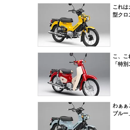
これは
型クロス
こ、こ
「特別
わぁぁ
ブルー」