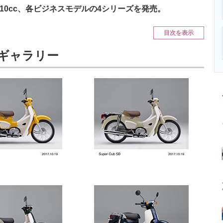
ニクス専門サイト
電子設計の基本と応用
エネルギーの専
10cc、各ビジネスモデルの4シリーズを発売。
目次を表示
トギャラリー