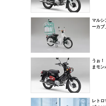
マルシ
ーカブ
うぉ！
まモン
レトロ