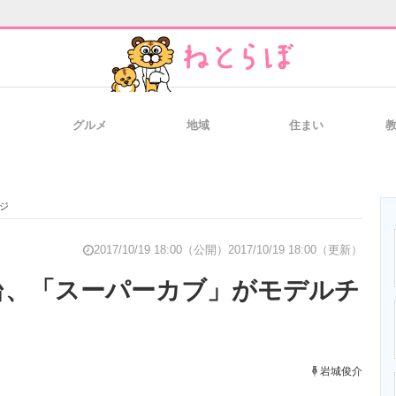
グルメ
地域
住まい
と未来を見通す
スマホと通信の最新トレンド
進化するPCとデ
ジ
のいまが分かる
企業ITのトレンドを詳説
経営リーダーの
2017/10/19 18:00（公開）
2017/10/19 18:00（更新）
台、「スーパーカブ」がモデルチ
T製品の総合サイト
IT製品の技術・比較・事例
製造業のIT導入
岩城俊介