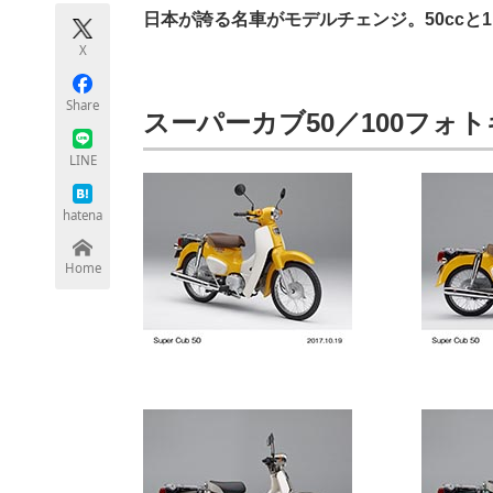
モノづくり技術者専門サイト
エレクトロ
日本が誇る名車がモデルチェンジ。50ccと1
X
Share
スーパーカブ50／100フォ
ちょっと気になるネットの話題
LINE
hatena
Home