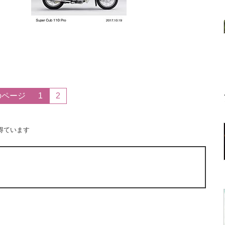
のページ
1
2
得ています