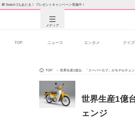
🎁 Switch 2もあたる！ プレゼントキャンペーン実施中！
メディア
TOP
ニュース
エンタメ
クイズ
注目記事を集めた総合ページ
ITの今
TOP
>
世界生産1億台、「スーパーカブ」がモデルチェン
ビジネスと働き方のヒント
AI活用
世界生産1億
ェンジ
ITエンジニア向け専門サイト
企業向けI