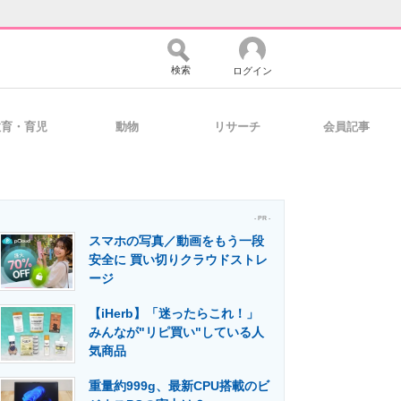
検索
ログイン
教育・育児
動物
リサーチ
会員記事
バイスの未来
好きが集まる 比べて選べる
- PR -
スマホの写真／動画をもう一段
コミュニティ
マーケ×ITの今がよく分かる
安全に 買い切りクラウドストレ
ージ
【iHerb】「迷ったらこれ！」
・活用を支援
みんなが"リピ買い"している人
気商品
重量約999g、最新CPU搭載のビ