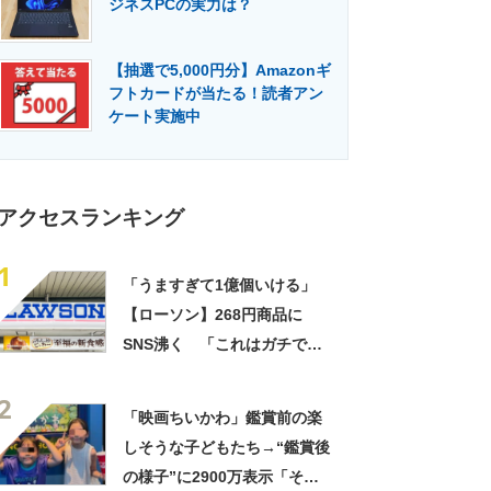
ジネスPCの実力は？
門メディア
建設×テクノロジーの最前線
【抽選で5,000円分】Amazonギ
フトカードが当たる！読者アン
ケート実施中
アクセスランキング
1
「うますぎて1億個いける」
【ローソン】268円商品に
SNS沸く 「これはガチで美
味い」「毎食これがいい」
2
「映画ちいかわ」鑑賞前の楽
しそうな子どもたち→“鑑賞後
の様子”に2900万表示「そう