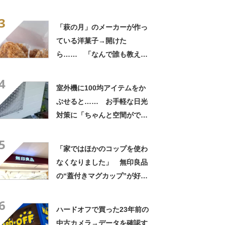
なるわなw」「分かるよ」
3
「いったい何が」
「萩の月」のメーカーが作っ
ている洋菓子→開けた
ら…… 「なんで誰も教えて
くれなかったんだ」驚きの中
4
身に「バレたか」「えっ食べ
室外機に100均アイテムをか
たい」
ぶせると…… お手軽な日光
対策に「ちゃんと空間ができ
てグー」「これで楽します」
5
「家ではほかのコップを使わ
なくなりました」 無印良品
の“蓋付きマグカップ”が好
評 「良すぎて家族分購入」
6
「朝のコーヒーが昼過ぎまで
ハードオフで買った23年前の
温かい」
中古カメラ→データを確認す