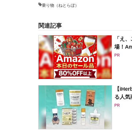
乗り物（ねとらぼ）
関連記事
「え、
場！Am
PR
【iH
る人気
PR