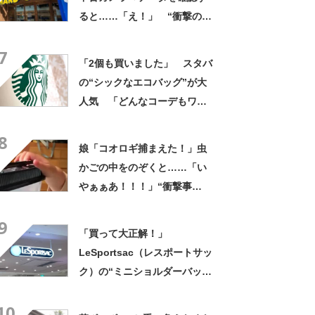
ると……「え！」 “衝撃の中
身”に「そんなことあるのか」
7
「ドラマのような展開」
「2個も買いました」 スタバ
の“シックなエコバッグ”が大
人気 「どんなコーデもワン
ランク上に変身」「マグカッ
8
プ型のポーチも可愛い」「た
娘「コオロギ捕まえた！」虫
くさん入れても肩が痛くなら
かごの中をのぞくと……「い
ない」
やぁぁあ！！！」“衝撃事
実”が160万再生「知らぬが
9
仏」
「買って大正解！」
LeSportsac（レスポートサッ
ク）の“ミニショルダーバッ
グ”が高評価 「軽いし、しっ
10
かりした作り」「持っている