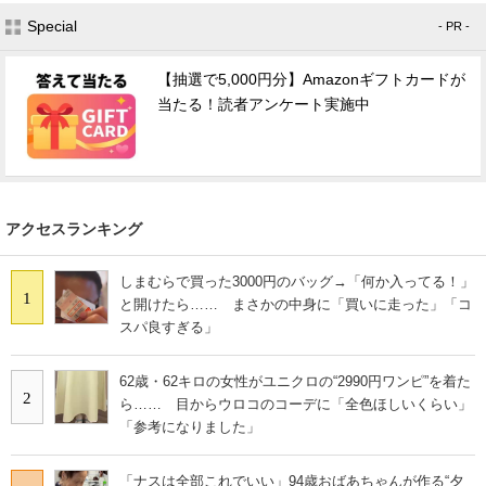
Special
- PR -
【抽選で5,000円分】Amazonギフトカードが
当たる！読者アンケート実施中
アクセスランキング
しまむらで買った3000円のバッグ→「何か入ってる！」
1
と開けたら…… まさかの中身に「買いに走った」「コ
スパ良すぎる」
62歳・62キロの女性がユニクロの“2990円ワンピ”を着た
2
ら…… 目からウロコのコーデに「全色ほしいくらい」
「参考になりました」
「ナスは全部これでいい」94歳おばあちゃんが作る“夕