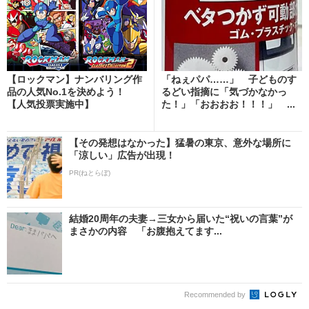
【ロックマン】ナンバリング作
「ねぇパパ……」 子どものす
品の人気No.1を決めよう！
るどい指摘に「気づかなかっ
【人気投票実施中】
た！」「おおおお！！！」 ...
【その発想はなかった】猛暑の東京、意外な場所に
「涼しい」広告が出現！
PR(ねとらぼ)
結婚20周年の夫妻→三女から届いた“祝いの言葉”が
まさかの内容 「お腹抱えてます...
Recommended by