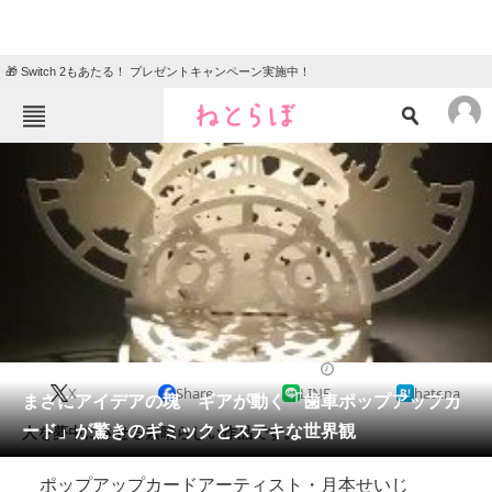
🎁 Switch 2もあたる！ プレゼントキャンペーン実施中！
ねとらぼメニュー
TOP
ニュース
エンタメ
クイズ
グルメ
地域
住まい
教育・育児
動物
リサーチ
2018/03/04 18:00（公開）
X
Share
LINE
hatena
会員記事
まさにアイデアの塊 ギアが動く「歯車ポップアップカ
ード」が驚きのギミックとステキな世界観
人を夢中にさせる素晴らしい作品です。
メディア
ポップアップカードアーティスト・月本せいじ
注目記事を集めた総合ページ