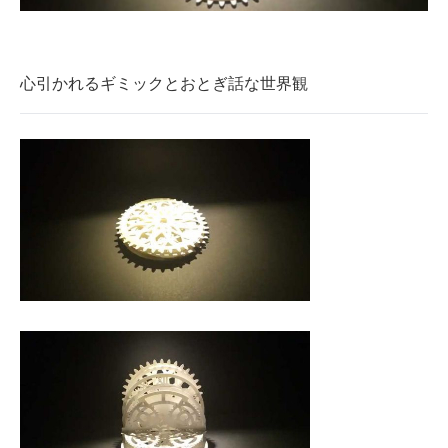
企業向けIT製品の総合サイト
IT製品の技術・比較・事例
心引かれるギミックとおとぎ話な世界観
製造業のIT導入・活用を支援
モノづくり技術者専門サイト
エレクトロニクス専門サイト
電子設計の基本と応用
エネルギーの専門メディア
建設×テクノロジーの最前線
ちょっと気になるネットの話題