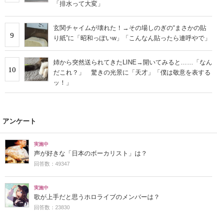
「排水って大変」
玄関チャイムが壊れた！→その場しのぎの“まさかの貼
9
り紙”に「昭和っぽいw」「こんなん貼ったら連呼やで」
姉から突然送られてきたLINE→開いてみると……「なん
10
だこれ？」 驚きの光景に「天才」「僕は敬意を表する
ッ！」
アンケート
実施中
声が好きな「日本のボーカリスト」は？
回答数：49347
実施中
歌が上手だと思うホロライブのメンバーは？
回答数：23830