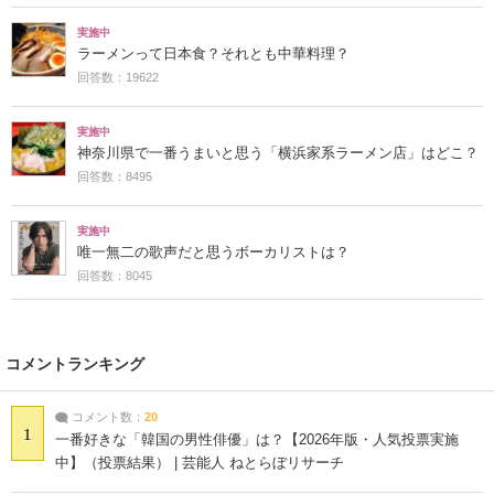
実施中
ラーメンって日本食？それとも中華料理？
回答数：19622
実施中
神奈川県で一番うまいと思う「横浜家系ラーメン店」はどこ？
回答数：8495
実施中
唯一無二の歌声だと思うボーカリストは？
回答数：8045
コメントランキング
コメント数：
20
1
一番好きな「韓国の男性俳優」は？【2026年版・人気投票実施
中】（投票結果） | 芸能人 ねとらぼリサーチ