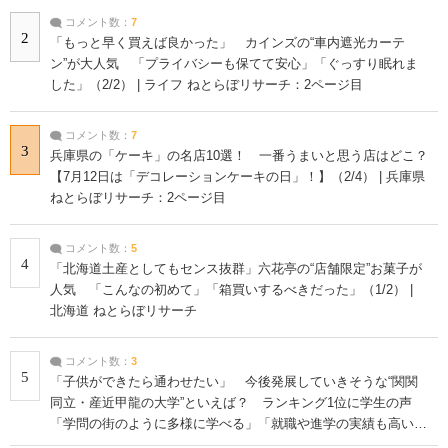
コメント数：
7
2
「もっと早く買えば良かった」 カインズの“車内遮光カーテ
ン”が大人気 「プライバシーも保てて安心」「ぐっすり眠れま
した」（2/2） | ライフ ねとらぼリサーチ：2ページ目
コメント数：
7
3
兵庫県の「ケーキ」の名店10選！ 一番うまいと思う店はどこ？
【7月12日は「デコレーションケーキの日」！】（2/4） | 兵庫県
ねとらぼリサーチ：2ページ目
コメント数：
5
4
「北海道土産としてもセンス抜群」六花亭の“店舗限定”お菓子が
人気 「こんなの初めて」「箱買いするべきだった」（1/2） |
北海道 ねとらぼリサーチ
コメント数：
3
5
「子供ができたら通わせたい」 今後発展していきそうな“関関
同立・産近甲龍の大学”といえば？ ランキング1位に学生の声
「学問の街のように多様に学べる」「就職や進学の実績も高い」
| 大学 ねとらぼリサーチ