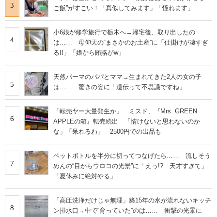
3
ご飯”がすごい！「真似してみます」「憧れます」
小6娘が修学旅行で栃木へ→帰宅後、取り出したの
4
は…… 母仰天の“まさかのお土産”に「仕掛けが凄すぎ
る!!」「娘から賄賂がw」
天然パーマのパパとママ→生まれてきた2人の女の子
5
は…… 驚きの姿に「遺伝って不思議ですね」
「転売ヤー大量発生か」 ミスド、『Mrs. GREEN
6
APPLEの箱』転売続出 「情けないと思わないのか
な」「呆れるわ」 2500円での出品も
ペットボトルを半分に切ってつなげたら…… 流しそう
7
めんの“目からウロコの光景”に「えっ!? 天才すぎて」
「夏休みに絶対やる」
「高圧洗浄だけじゃ無理」築15年の水が流れないキッチ
8
ン排水口→中で“育っていた”のは…… 衝撃の光景に