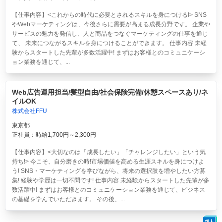
【仕事内容】<これからの時代に必要とされるスキルを身につける!> SNS
やWebマーケティングは、今後さらに需要が高まる成長分野です。 企業や
サービスの魅力を発信し、人と商品をつなぐマーケティングの仕事を通じ
て、 未来につながるスキルを身につけることができます。 仕事内容 未経
験からスタートした先輩が多数活躍中! まずはお客様とのコミュニケーシ
ョン業務を通じて、...
Web広告運用担当/髪型自由/社会保険完備/休憩スペースあり/ネ
イルOK
株式会社FFU
東京都
正社員：時給1,700円～2,300円
【仕事内容】<大切なのは「成長したい」「チャレンジしたい」という気
持ち!> 今こそ、自分磨きの時!市場価値を高める生涯スキルを身につけよ
う! SNS・マーケティングを学びながら、将来の選択肢を増やしたい方募
集! 経験や学歴は一切不問です! 仕事内容 未経験からスタートした先輩が多
数活躍中! まずはお客様とのコミュニケーション業務を通じて、ビジネス
の基礎を学んでいただきます。 その後、...