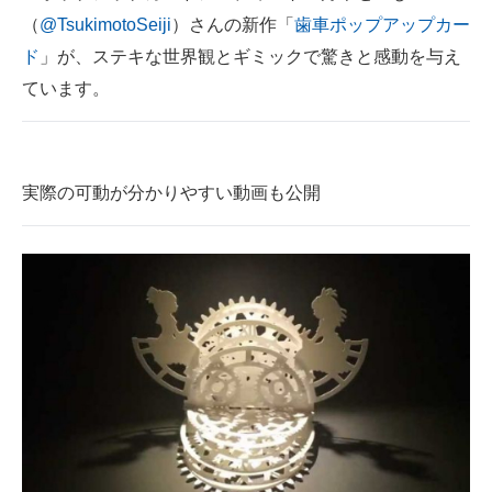
（
@TsukimotoSeiji
）さんの新作「
歯車ポップアップカー
ITの今と未来を見通す
ド
」が、ステキな世界観とギミックで驚きと感動を与え
ています。
スマホと通信の最新トレンド
進化するPCとデバイスの未来
好きが集まる 比べて選べる
実際の可動が分かりやすい動画も公開
ビジネスと働き方のヒント
AI活用のいまが分かる
企業ITのトレンドを詳説
経営リーダーのコミュニティ
マーケ×ITの今がよく分かる
ITエンジニア向け専門サイト