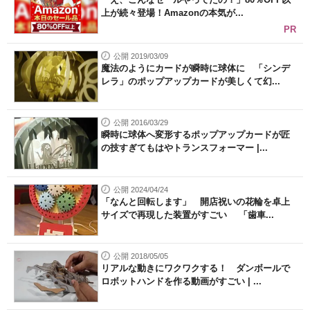
上が続々登場！Amazonの本気が...
PR
公開 2019/03/09
魔法のようにカードが瞬時に球体に 「シンデ
レラ」のポップアップカードが美しくて幻...
公開 2016/03/29
瞬時に球体へ変形するポップアップカードが匠
の技すぎてもはやトランスフォーマー |...
公開 2024/04/24
「なんと回転します」 開店祝いの花輪を卓上
サイズで再現した装置がすごい 「歯車...
公開 2018/05/05
リアルな動きにワクワクする！ ダンボールで
ロボットハンドを作る動画がすごい | ...