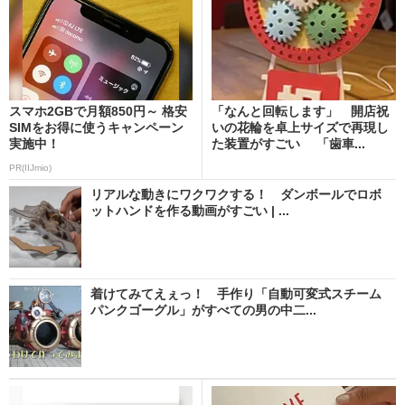
スマホ2GBで月額850円～ 格安
「なんと回転します」 開店祝
SIMをお得に使うキャンペーン
いの花輪を卓上サイズで再現し
実施中！
た装置がすごい 「歯車...
PR(IIJmio)
リアルな動きにワクワクする！ ダンボールでロボ
ットハンドを作る動画がすごい | ...
着けてみてえぇっ！ 手作り「自動可変式スチーム
パンクゴーグル」がすべての男の中二...