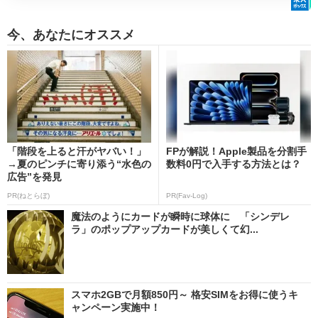
今、あなたにオススメ
「階段を上ると汗がヤバい！」
FPが解説！Apple製品を分割手
→夏のピンチに寄り添う“水色の
数料0円で入手する方法とは？
広告”を発見
PR(ねとらぼ)
PR(Fav-Log)
魔法のようにカードが瞬時に球体に 「シンデレ
ラ」のポップアップカードが美しくて幻...
スマホ2GBで月額850円～ 格安SIMをお得に使うキ
ャンペーン実施中！