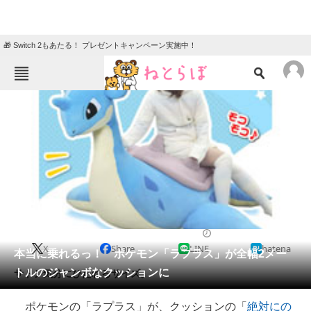
🎁 Switch 2もあたる！ プレゼントキャンペーン実施中！
ねとらぼメニュー
TOP
ニュース
エンタメ
クイズ
グルメ
地域
住まい
教育・育児
動物
リサーチ
2018/03/08 15:01（公開）
X
Share
LINE
hatena
会員記事
本当に乗れるっ！ ポケモン「ラプラス」が全幅2メー
トルのジャンボなクッションに
サトシ気分にひたれるサイズ。
メディア
ポケモンの「ラプラス」が、クッションの「
絶対にの
注目記事を集めた総合ページ