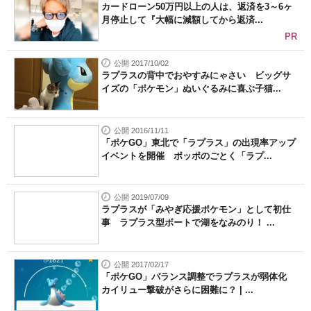
カードローン50万円以上の人は、返済を3～6ヶ
月停止して『大幅に減額してから返済...
PR
公開 2017/10/02
ラプラスの背中でおやすみにゃさい ビッグサ
イズの「ポケモン」ぬいぐるみに喜ぶ子猫...
公開 2016/11/11
「ポケGO」東北で「ラプラス」の出現率アップ
イベントを開催 ポッポのごとく「ラプ...
公開 2019/07/09
ラプラスが「みやぎ応援ポケモン」として初仕
事 ラプラス型ボートで湖をなみのり！ ...
公開 2017/02/17
「ポケGO」バランス調整でラプラスが弱体化
カイリュー撃破がさらに困難に？ | ...