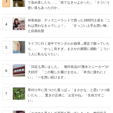
3
て染め直したら……「捨てなきゃよかった」「そういう
使い道もあったのか」
仲里依紗、ディズニーランドで買った1800円土産を「こ
4
れは買わなきゃでしょ！」 「すっごい上手お買い物」
と自画自賛
ライブに行く道中でサンダルが崩壊→裸足で困っていた
5
ら…… 「かっこ良すぎ」まさかの展開に感動「こうい
う人に私もなりたい」
「15足も買いました」 無印良品の“撥水スニーカー”が
6
大好評 「この靴しか履けません」「本当に疲れにく
い」「一生買い続けます」
草刈り中に見つけた葉っぱ→「まさかな」と思いつつ抜
7
いたら…… 驚きの正体に「お宝やね」「生命力すご
い」