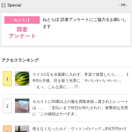
Special
- PR -
ねとらぼ 読者アンケートにご協力をお願いし
ます
アクセスランキング
スイカ1玉を冷蔵庫に入れず、常温で放置したら…… 1
1
年8カ月後、目を疑う光景に「ヤバいヤバいヤバい」
「えっ、こんな姿に……!?」
セカストに50着以上の服を買取依頼→渡されたレシート
2
は…… 「支払いまで何日か待たされた」衝撃的な光景
に「この値段はヤバすぎ」
使えなくなったルイ・ヴィトンのバッグ→約4万円かけ