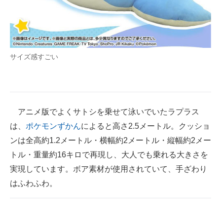
企業向けIT製品の総合サイト
IT製品の技術・比較・事例
製造業のIT導入・活用を支援
サイズ感すごい
モノづくり技術者専門サイト
エレクトロニクス専門サイト
アニメ版でよくサトシを乗せて泳いでいたラプラス
電子設計の基本と応用
は、
ポケモンずかん
によると高さ2.5メートル。クッショ
エネルギーの専門メディア
ンは全高約1.2メートル・横幅約2メートル・縦幅約2メー
トル・重量約16キロで再現し、大人でも乗れる大きさを
建設×テクノロジーの最前線
実現しています。ボア素材が使用されていて、手ざわり
ちょっと気になるネットの話題
はふわふわ。