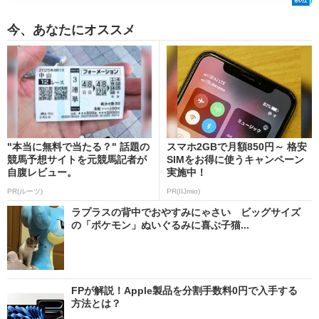
今、あなたにオススメ
"本当に無料で当たる？" 話題の
スマホ2GBで月額850円～ 格安
競馬予想サイトを元競馬記者が
SIMをお得に使うキャンペーン
自腹レビュー。
実施中！
PR(ルーツ)
PR(IIJmio)
ラプラスの背中でおやすみにゃさい ビッグサイズ
の「ポケモン」ぬいぐるみに喜ぶ子猫...
FPが解説！Apple製品を分割手数料0円で入手する
方法とは？