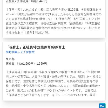
正社員 / 派遣社員：時給1,440円
【仕事内容】お休み多めで私生活も充実 年間休日126日、各長期休暇あり
20～40代男女が活躍中の職場です! 安定した暮らしと働き方を実現 遠方の
方も大歓迎!! 基板実装のお仕事です! 〈お仕事内容〉 SMT工程において装
置操作及び洗浄工程作業・目視検査他付属作業 〈必要経験〉 SMT製造経
験者必須 工場経験必須 繁忙等の生産状況に於いて4勤2休シフト制に変更
する場合あり 【給与】時給1440...
「保育士」正社員/小規模保育所/保育士
簡野学園ふぞく保育室
東京都
正社員：時給1,500円～1,650円
【仕事内容】<仕事内容> 小規模保育園での保育士業務 <求人PR> 簡野学
園ふぞく保育室は、大田区が職員・施設の基準を定め、認定した小規模な
保育所です。運営母体は学校法人簡野学園で、同系列の幼児教育専門学
校・幼稚園・中学高等学校が同じ敷地にあります。当園は建物の1階部分
にあり、園児たちの行動が見守りやすいのがポイントです。 当園では、
「保護者とともに子育てをします」をモットーに掲げています。園児...