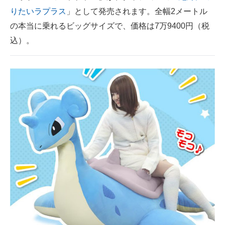
りたいラプラス
」として発売されます。全幅2メートル
ITの今と未来を見通す
の本当に乗れるビッグサイズで、価格は7万9400円（税
込）。
スマホと通信の最新トレンド
進化するPCとデバイスの未来
好きが集まる 比べて選べる
ビジネスと働き方のヒント
AI活用のいまが分かる
企業ITのトレンドを詳説
経営リーダーのコミュニティ
マーケ×ITの今がよく分かる
ITエンジニア向け専門サイト