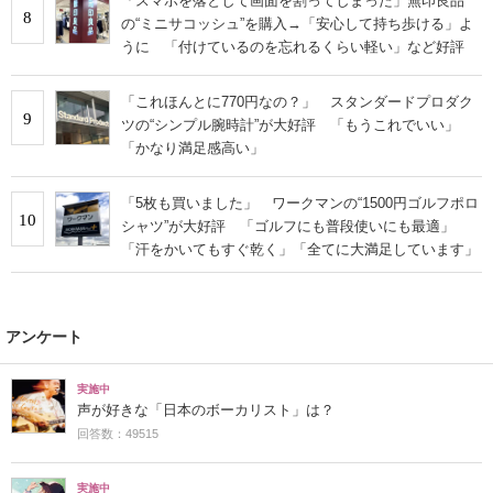
「スマホを落として画面を割ってしまった」無印良品
8
の“ミニサコッシュ”を購入→「安心して持ち歩ける」よ
うに 「付けているのを忘れるくらい軽い」など好評
「これほんとに770円なの？」 スタンダードプロダク
9
ツの“シンプル腕時計”が大好評 「もうこれでいい」
「かなり満足感高い」
「5枚も買いました」 ワークマンの“1500円ゴルフポロ
10
シャツ”が大好評 「ゴルフにも普段使いにも最適」
「汗をかいてもすぐ乾く」「全てに大満足しています」
アンケート
実施中
声が好きな「日本のボーカリスト」は？
回答数：49515
実施中