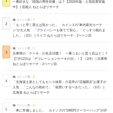
1
一番好きな「韓国の男性俳優」は？【2026年版・人気投票実施
中】 | 芸能人 ねとらぼリサーチ
コメント数：
7
2
「もっと早く買えば良かった」 カインズの“車内遮光カーテ
ン”が大人気 「プライバシーも保てて安心」「ぐっすり眠れま
した」（2/2） | ライフ ねとらぼリサーチ：2ページ目
コメント数：
7
3
兵庫県の「ケーキ」の名店10選！ 一番うまいと思う店はどこ？
【7月12日は「デコレーションケーキの日」！】（2/4） | 兵庫県
ねとらぼリサーチ：2ページ目
コメント数：
5
4
「北海道土産としてもセンス抜群」六花亭の“店舗限定”お菓子が
人気 「こんなの初めて」「箱買いするべきだった」（1/2） |
北海道 ねとらぼリサーチ
コメント数：
4
5
「車に常備しました」 カインズの“1980円クーラーバッグ”が評