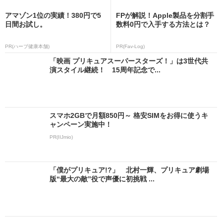
アマゾン1位の実績！380円で5
FPが解説！Apple製品を分割手
日間お試し。
数料0円で入手する方法とは？
PR(ハーブ健康本舗)
PR(Fav-Log)
「映画 プリキュアスーパースターズ！」は3世代共
演スタイル継続！ 15周年記念で...
スマホ2GBで月額850円～ 格安SIMをお得に使うキ
ャンペーン実施中！
PR(IIJmio)
「僕がプリキュア!?」 北村一輝、プリキュア劇場
版“最大の敵”役で声優に初挑戦 ...