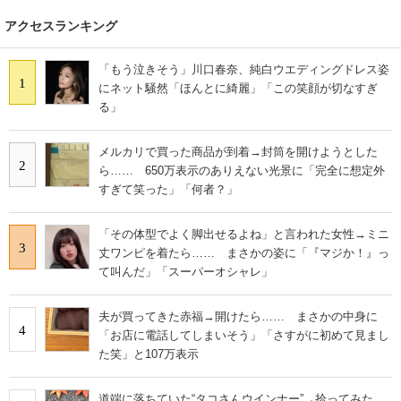
アクセスランキング
「もう泣きそう」川口春奈、純白ウエディングドレス姿
1
にネット騒然「ほんとに綺麗」「この笑顔が切なすぎ
る」
メルカリで買った商品が到着→封筒を開けようとした
2
ら…… 650万表示のありえない光景に「完全に想定外
すぎて笑った」「何者？」
「その体型でよく脚出せるよね」と言われた女性→ミニ
3
丈ワンピを着たら…… まさかの姿に「『マジか！』っ
て叫んだ」「スーパーオシャレ」
夫が買ってきた赤福→開けたら…… まさかの中身に
4
「お店に電話してしまいそう」「さすがに初めて見まし
た笑」と107万表示
道端に落ちていた“タコさんウインナー”→拾ってみた