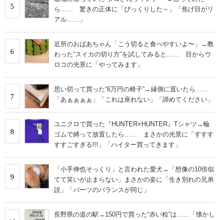
5
ら…… 驚きの正体に「びっくりした～」「焦げ目がリ
アル……」
近所のおばあちゃん「こう切ると食べやすいよ〜」→教
6
わった“スイカの切り方”を試してみると…… 目からウ
ロコの光景に「やってみます」
思い切って買った“6万円の椅子”→縁側に置いたら……
7
「あぁぁぁぁ」「これは座れない」「諦めてください」
ユニクロで買った『HUNTER×HUNTER』Tシャツ→輪
8
ゴムで縛って放置したら…… まさかの光景に「すすす
すすごすぎる!!!」「ハイター買ってきます」
「小手伸也そっくり」と言われた愛犬→「想像の10倍似
9
てて笑いが止まらない」まさかの姿に「生き別れの兄弟
説」「パーツのバランスが同じ」
長野県の道の駅→150円で買った“赤い粒”は……「懐かし