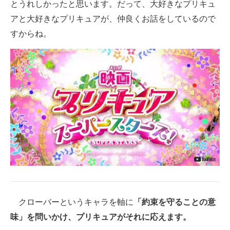
とうれしかったと思います。だって、大好きなプリキュ
企業向けIT製品の総合サイト
アと大好きなプリキュアが、仲良くお話をしているので
すからね。
IT製品の技術・比較・事例
製造業のIT導入・活用を支援
モノづくり技術者専門サイト
エレクトロニクス専門サイト
電子設計の基本と応用
エネルギーの専門メディア
建設×テクノロジーの最前線
ちょっと気になるネットの話題
クローバーというキャラを軸に
「約束を守ることの意
味」を問いかけ、プリキュアがそれに応えます。