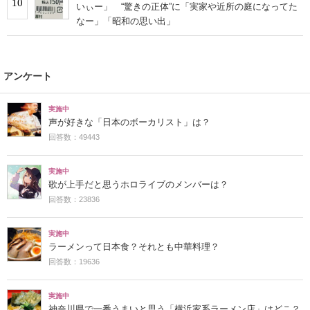
10
いぃー」 “驚きの正体”に「実家や近所の庭になってた
なー」「昭和の思い出」
アンケート
実施中
声が好きな「日本のボーカリスト」は？
回答数：49443
実施中
歌が上手だと思うホロライブのメンバーは？
回答数：23836
実施中
ラーメンって日本食？それとも中華料理？
回答数：19636
実施中
神奈川県で一番うまいと思う「横浜家系ラーメン店」はどこ？