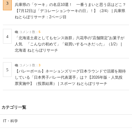
3
兵庫県の「ケーキ」の名店10選！ 一番うまいと思う店はどこ？
【7月12日は「デコレーションケーキの日」！】（2/4） | 兵庫県
ねとらぼリサーチ：2ページ目
コメント数：
5
4
「北海道土産としてもセンス抜群」六花亭の“店舗限定”お菓子が
人気 「こんなの初めて」「箱買いするべきだった」（1/2） |
北海道 ねとらぼリサーチ
コメント数：
3
5
【バレーボール】ネーションズリーグ日本ラウンドで活躍を期待
している「日本男子バレー代表選手」は？【2026年版・人気投
票実施中】（投票結果） | スポーツ ねとらぼリサーチ
カテゴリ一覧
IT・科学