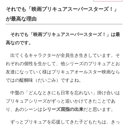
それでも「映画プリキュアスーパースターズ！」
ITの今と未来を見通す
が最高な理由
スマホと通信の最新トレンド
それでも「映画プリキュアスーパースターズ！」は最
進化するPCとデバイスの未来
高なのです。
好きが集まる 比べて選べる
出てくるキャラクターが全員生き生きしています。そ
ビジネスと働き方のヒント
れぞれの個性を生かして、他シリーズのプリキュアとお
友達になっていく様はプリキュアオールスター映画なら
AI活用のいまが分かる
ではの醍醐味（だいごみ）ですよね。
企業ITのトレンドを詳説
中盤の「どんなときにも日常を忘れない」掛け合いは
経営リーダーのコミュニティ
プリキュアシリーズがずっと追いかけてきたことであ
り、あのシーンは
シリーズ屈指の出来
だと思います。
マーケ×ITの今がよく分かる
ずっとプリキュアを応援してきた子どもたちは、きっ
ITエンジニア向け専門サイト