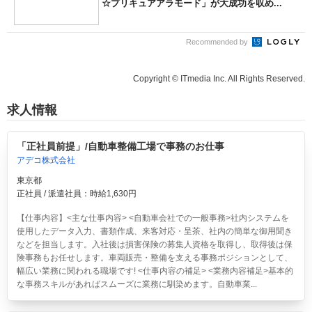
☆プリキュアアラモード」が大成功を収め...
Recommended by
Copyright © ITmedia Inc. All Rights Reserved.
求人情報
「正社員前提」/自動車整備工場で事務のお仕事
アデコ株式会社
東京都
正社員 / 派遣社員：時給1,630円
【仕事内容】<主な仕事内容> <自動車会社での一般事務>社内システムを
使用したデータ入力、書類作成、来客対応・呈茶、社内の簡単な御用聞き
などを担当します。入社後は損害保険の募集人資格を取得し、取得後は保
険事務もお任せします。車両販売・整備を支える事務ポジションとして、
幅広い業務に関われる職場です! <仕事内容の補足> <業務内容補足>基本的
な事務スキルがあればスムーズに業務に馴染めます。自動車業...