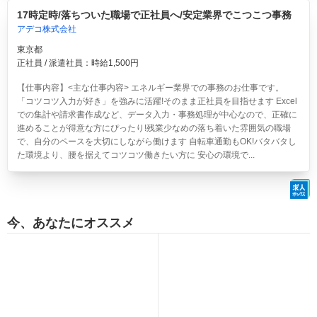
17時定時/落ちついた職場で正社員へ/安定業界でこつこつ事務
アデコ株式会社
東京都
正社員 / 派遣社員：時給1,500円
【仕事内容】<主な仕事内容> エネルギー業界での事務のお仕事です。
「コツコツ入力が好き」を強みに活躍!そのまま正社員を目指せます Excel
での集計や請求書作成など、データ入力・事務処理が中心なので、正確に
進めることが得意な方にぴったり!残業少なめの落ち着いた雰囲気の職場
で、自分のペースを大切にしながら働けます 自転車通勤もOK!バタバタし
た環境より、腰を据えてコツコツ働きたい方に 安心の環境で...
今、あなたにオススメ