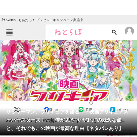
🎁 Switch 2もあたる！ プレゼントキャンペーン実施中！
ねとらぼメニュー
TOP
ニュース
エンタメ
クイズ
グルメ
地域
住まい
教育・育児
動物
リサーチ
2018/03/22 18:00（公開）
X
Share
LINE
hatena
会員記事
サラリーマン、プリキュアを語る：「映画プリキュアス
ーパースターズ！」 僕が思う“ただ1つ”の残念な点
2018年のプリキュアの勢い、本当にすごいことになっている。
メディア
と、それでもこの映画が最高な理由【ネタバレあり】
目次を表示
注目記事を集めた総合ページ