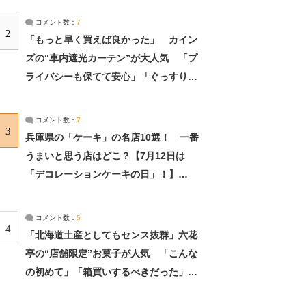
コメント数：
7
2
「もっと早く買えば良かった」 カイン
ズの“車内遮光カーテン”が大人気 「プ
ライバシーも保てて安心」「ぐっすり眠
れました」（2/2） | ライフ ねとらぼリ
サーチ：2ページ目
コメント数：
7
3
兵庫県の「ケーキ」の名店10選！ 一番
うまいと思う店はどこ？【7月12日は
「デコレーションケーキの日」！】
（2/4） | 兵庫県 ねとらぼリサーチ：2ペ
ージ目
コメント数：
5
4
「北海道土産としてもセンス抜群」六花
亭の“店舗限定”お菓子が人気 「こんな
の初めて」「箱買いするべきだった」
（1/2） | 北海道 ねとらぼリサーチ