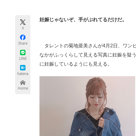
モノづくり技術者専門サイト
エレクトロ
妊娠じゃないぞ、手がぶれてるだけだ。
X
ちょっと気になるネットの話題
Share
タレントの菊地亜美さんが4月2日、ワンピー
なかがふっくらして見える写真に妊娠を疑
LINE
に妊娠しているようにも見える。
hatena
Home