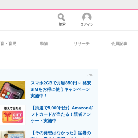
検索
ログイン
教育・育児
動物
リサーチ
会員記事
バイスの未来
好きが集まる 比べて選べる
- PR -
スマホ2GBで月額850円～ 格安
コミュニティ
マーケ×ITの今がよく分かる
SIMをお得に使うキャンペーン
実施中！
【抽選で5,000円分】Amazonギ
・活用を支援
フトカードが当たる！読者アン
ケート実施中
【その発想はなかった】猛暑の