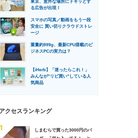
東京、意外な場所にドキッとす
門メディア
建設×テクノロジーの最前線
る広告が出現！
スマホの写真／動画をもう一段
安全に 買い切りクラウドストレ
ージ
重量約999g、最新CPU搭載のビ
ジネスPCの実力は？
【iHerb】「迷ったらこれ！」
みんなが"リピ買い"している人
気商品
アクセスランキング
1
しまむらで買った3000円のバ