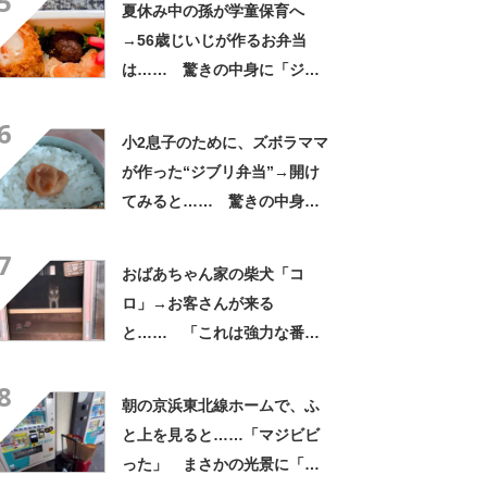
5
夏休み中の孫が学童保育へ
→56歳じいじが作るお弁当
は…… 驚きの中身に「ジイ
ジの派遣お願いします」「孫
6
だった気がしてきた」
小2息子のために、ズボラママ
が作った“ジブリ弁当”→開け
てみると…… 驚きの中身に
「天才!?」「工夫してて愛を
7
感じます」
おばあちゃん家の柴犬「コ
ロ」→お客さんが来る
と…… 「これは強力な番犬
だな」「名付けした人センス
8
抜群」
朝の京浜東北線ホームで、ふ
と上を見ると……「マジビビ
った」 まさかの光景に「こ