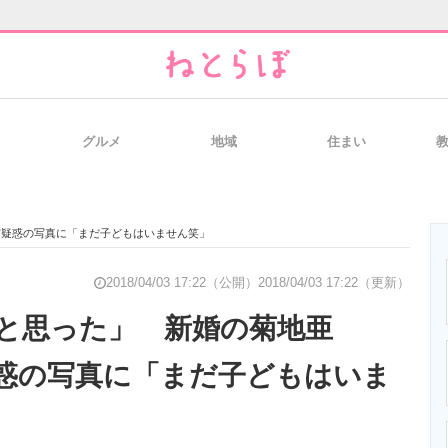
グルメ
地域
住まい
と未来を見通す
スマホと通信の最新トレンド
進化するPCとデ
”疑惑の写真に「まだ子どもはいません笑」
のいまが分かる
企業ITのトレンドを詳説
経営リーダーの
2018/04/03 17:22（公開）
2018/04/03 17:22（更新）
と思った」 新婚の菊地亜
疑惑の写真に「まだ子どもはいま
T製品の総合サイト
IT製品の技術・比較・事例
製造業のIT導入