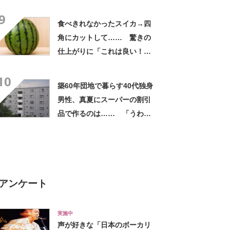
れは焦る」「利用してるのに
9
気が付かなかった」
食べきれなかったスイカ→四
角にカットして…… 驚きの
仕上がりに「これは良い！」
「やってみます」
10
築60年団地で暮らす40代独身
男性、真夏にスーパーの割引
品で作るのは…… 「うわ
ー」「ホント豪華な夕飯」
アンケート
実施中
声が好きな「日本のボーカリ