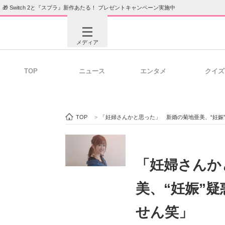
🎁 Switch 2と『スプラ』新作あたる！ プレゼントキャンペーン実施中
メディア
TOP
ニュース
エンタメ
クイズ
注目記事を集めた総合ページ
ITの今
TOP
>
「妊婦さんかと思った」 新婚の菊地亜美、“妊娠
ビジネスと働き方のヒント
AI活用
「妊婦さんか
美、“妊娠”
ITエンジニア向け専門サイト
企業向けI
せん笑」