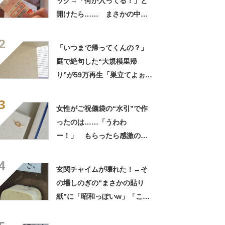
ッグ→「何か入ってる！」と
開けたら…… まさかの中身
に「買いに走った」「コスパ
2
良すぎる」
「いつまで帰ってくんの？」
庭で絶句した“大規模里帰
り”が59万再生「巣立てよぉぉ
ぉ…」「ずっとのおうち？」
3
女性がご祝儀袋の“水引”で作
ったのは……「うわわ
ー！」 もらったら感激のデ
ザインに「こんなかわいい水
4
引見たのは初めて」
玄関チャイムが壊れた！→そ
の場しのぎの“まさかの貼り
紙”に「昭和っぽいw」「こん
なん貼ったら連呼やで」