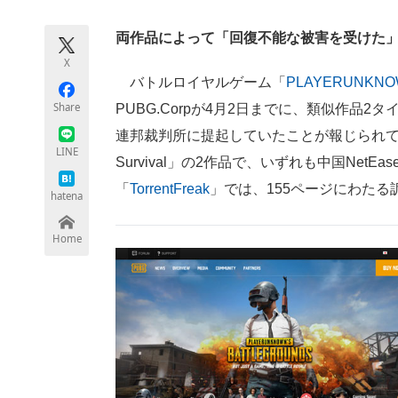
モノづくり技術者専門サイト
エレクトロ
両作品によって「回復不能な被害を受けた
X
バトルロイヤルゲーム「
PLAYERUNKNO
ちょっと気になるネットの話題
Share
PUBG.Corpが4月2日までに、類似作品
連邦裁判所に提起していたことが報じられてい
LINE
Survival」の2作品で、いずれも中国Ne
「
TorrentFreak
」では、155ページにわた
hatena
Home