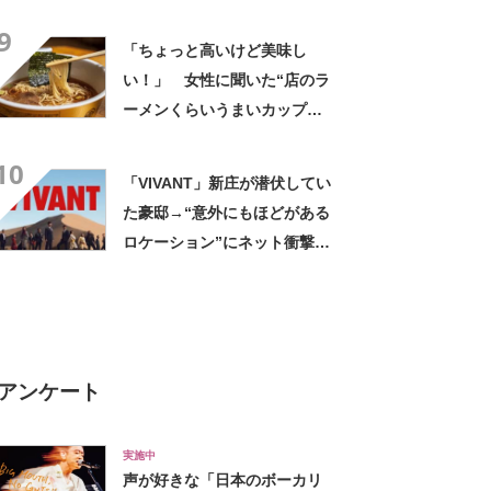
気 「今回で3度目の購入」
9
「施工が楽で簡単」
「ちょっと高いけど美味し
い！」 女性に聞いた“店のラ
ーメンくらいうまいカップ
麺”ランキング上位に「毎回ス
10
ープ飲み干してます」「チャ
「VIVANT」新庄が潜伏してい
ーシューあるのも良さ」の声
た豪邸→“意外にもほどがある
ロケーション”にネット衝撃
「タイじゃなかったんだ」
「まさかすぎる」
アンケート
実施中
声が好きな「日本のボーカリ