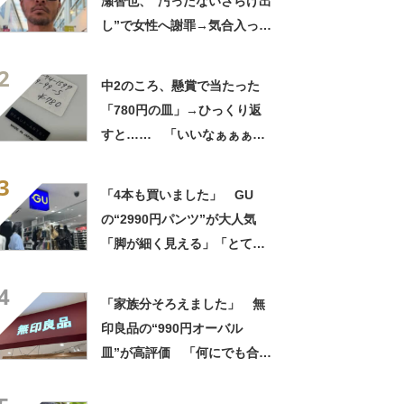
瀬智也、“汚ったないさらけ出
し”で女性へ謝罪→気合入った
髪形に反響も…… 「長瀬な
2
ら私が許す」「あれはネ
中2のころ、懸賞で当たった
タ？」
「780円の皿」→ひっくり返
すと…… 「いいなぁぁぁぁ
ぁ！」まさかのお宝に「胸熱
3
ですね……」
「4本も買いました」 GU
の“2990円パンツ”が大人気
「脚が細く見える」「とても
柔らかく履き心地抜群」「仕
4
事でもプライベートでも重宝
「家族分そろえました」 無
します」
印良品の“990円オーバル
皿”が高評価 「何にでも合
う」「盛り付けるだけでカフ
ェっぽくなってお気に入り」