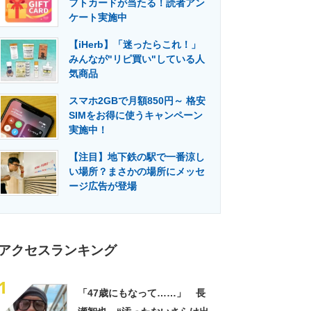
フトカードが当たる！読者アン
門メディア
建設×テクノロジーの最前線
ケート実施中
【iHerb】「迷ったらこれ！」
みんなが"リピ買い"している人
気商品
スマホ2GBで月額850円～ 格安
SIMをお得に使うキャンペーン
実施中！
【注目】地下鉄の駅で一番涼し
い場所？まさかの場所にメッセ
ージ広告が登場
アクセスランキング
1
「47歳にもなって……」 長