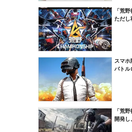
「荒野
ただし
スマホ
バトルロ
「荒野
開発し