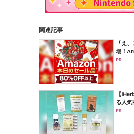
関連記事
「え、
場！Am
PR
【iH
る人気
PR