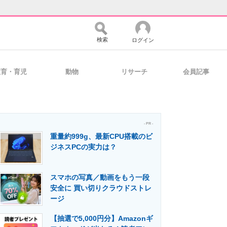
検索
ログイン
教育・育児
動物
リサーチ
会員記事
バイスの未来
好きが集まる 比べて選べる
- PR -
重量約999g、最新CPU搭載のビ
コミュニティ
マーケ×ITの今がよく分かる
ジネスPCの実力は？
スマホの写真／動画をもう一段
・活用を支援
安全に 買い切りクラウドストレ
ージ
【抽選で5,000円分】Amazonギ