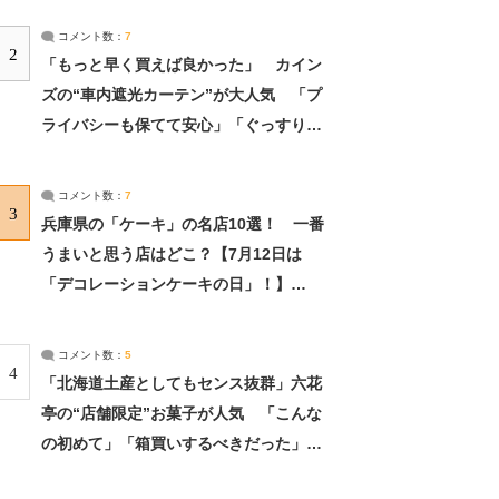
コメント数：
7
2
「もっと早く買えば良かった」 カイン
ズの“車内遮光カーテン”が大人気 「プ
ライバシーも保てて安心」「ぐっすり眠
れました」（2/2） | ライフ ねとらぼリ
サーチ：2ページ目
コメント数：
7
3
兵庫県の「ケーキ」の名店10選！ 一番
うまいと思う店はどこ？【7月12日は
「デコレーションケーキの日」！】
（2/4） | 兵庫県 ねとらぼリサーチ：2ペ
ージ目
コメント数：
5
4
「北海道土産としてもセンス抜群」六花
亭の“店舗限定”お菓子が人気 「こんな
の初めて」「箱買いするべきだった」
（1/2） | 北海道 ねとらぼリサーチ