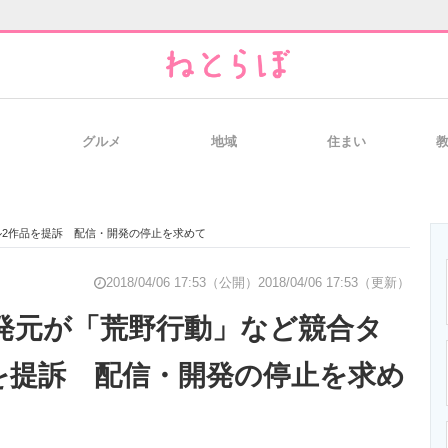
グルメ
地域
住まい
と未来を見通す
スマホと通信の最新トレンド
進化するPCとデ
ル2作品を提訴 配信・開発の停止を求めて
のいまが分かる
企業ITのトレンドを詳説
経営リーダーの
2018/04/06 17:53（公開）
2018/04/06 17:53（更新）
開発元が「荒野行動」など競合タ
を提訴 配信・開発の停止を求め
T製品の総合サイト
IT製品の技術・比較・事例
製造業のIT導入