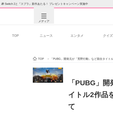
🎁 Switch 2と『スプラ』新作あたる！ プレゼントキャンペーン実施中
メディア
TOP
ニュース
エンタメ
クイズ
注目記事を集めた総合ページ
ITの今
TOP
>
「PUBG」開発元が「荒野行動」など競合タイト
ビジネスと働き方のヒント
AI活用
「PUBG」
イトル2作品
ITエンジニア向け専門サイト
企業向けI
て