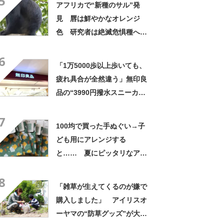
5
アフリカで“新種のサル”発
見 唇は鮮やかなオレンジ
色 研究者は絶滅危惧種への
分類も提案【海外】
6
「1万5000歩以上歩いても、
疲れ具合が全然違う」無印良
品の“3990円撥水スニーカ
ー”に「もう何足目かわからな
7
い」「パンツでもスカートで
100均で買った手ぬぐい→子
も合う」の声
ども用にアレンジする
と…… 夏にピッタリなアイ
テムに「斬新！」「凄いぃ」
8
「雑草が生えてくるのが嫌で
購入しました」 アイリスオ
ーヤマの“防草グッズ”が大人