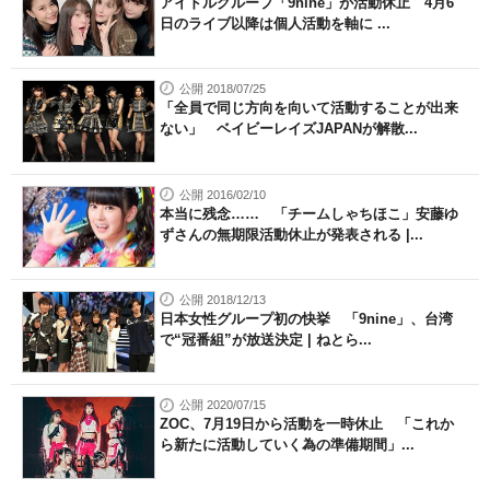
アイドルグループ「9nine」が活動休止 4月6
日のライブ以降は個人活動を軸に ...
公開 2018/07/25
「全員で同じ方向を向いて活動することが出来
ない」 ベイビーレイズJAPANが解散...
公開 2016/02/10
本当に残念…… 「チームしゃちほこ」安藤ゆ
ずさんの無期限活動休止が発表される |...
公開 2018/12/13
日本女性グループ初の快挙 「9nine」、台湾
で“冠番組”が放送決定 | ねとら...
公開 2020/07/15
ZOC、7月19日から活動を一時休止 「これか
ら新たに活動していく為の準備期間」...