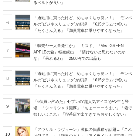
るベルトが良い」
「通勤用に買ったけど、めちゃくちゃ良い！」 モンベ
6
ルの“ビジネスリュック”が好評 「615グラムで軽い」
「たくさん入る」「満員電車に乗りやすくなった」
「転売ヤー大量発生か」 ミスド、『Mrs. GREEN
7
APPLEの箱』転売続出 「情けないと思わないのか
な」「呆れるわ」 2500円での出品も
「通勤用に買ったけど、めちゃくちゃ良い！」 モンベ
8
ルの“ビジネスリュック”が好評 「615グラムで軽い」
「たくさん入る」「満員電車に乗りやすくなった」
「6個買い占めた」セブンの“超人気アイス”が今年も登
9
場 「シャリシャリ濃厚」「ちょーーーうまい」「箱で
欲しいよこれ」「喫茶店で出てきてもおかしくない」
「アヴリル・ラヴィーン」激似の保護猫が話題→「これ
10
は似てる…」「猫界の本人」「アイラインまで完璧」里