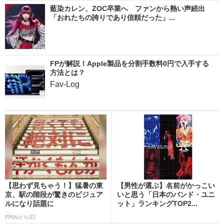
藍染カレン、ZOC卒業へ ファンから熱い声続出
「おれたちの誇りであり信頼だった」...
FPが解説！Apple製品を分割手数料0円で入手する
方法とは？
Fav-Log
【思わず見ちゃう！】猛暑の東
【男性が選ぶ】名前がかっこい
京、駅の階段が驚きのビジュア
いと思う「日本のバンド・ユニ
ルになり話題に
ット」ランキングTOP2...
PR(ねとらぼ)