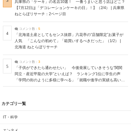
3
兵庫県の「ケーキ」の名店10選！ 一番うまいと思う店はどこ？
【7月12日は「デコレーションケーキの日」！】（2/4） | 兵庫県
ねとらぼリサーチ：2ページ目
コメント数：
5
4
「北海道土産としてもセンス抜群」六花亭の“店舗限定”お菓子が
人気 「こんなの初めて」「箱買いするべきだった」（1/2） |
北海道 ねとらぼリサーチ
コメント数：
3
5
「子供ができたら通わせたい」 今後発展していきそうな“関関
同立・産近甲龍の大学”といえば？ ランキング1位に学生の声
「学問の街のように多様に学べる」「就職や進学の実績も高い」
| 大学 ねとらぼリサーチ
カテゴリ一覧
IT・科学
エンタメ