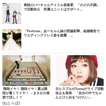
東映のバーチャルアイドル君島零、「のどの不調」
で活動休止 所属ユニットはサポート...
「Perfume」あ〜ちゃん妹の西脇彩華、結婚報告で
ウエディングドレス姿を披露 ...
階段イヤ！ 階段イヤ！夏は階
元ヒスブルのTamaがライブ活動
段が暑くてイヤ！ →まさかの発
休止を発表 「自分の中でちゃ
想で涼しく？
んとけじめをつけたい...
(ねとらぼ)