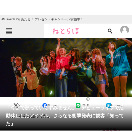
🎁 Switch 2もあたる！ プレゼントキャンペーン実施中！
ねとらぼメニュー
TOP
ニュース
エンタメ
クイズ
グルメ
地域
住まい
教育・育児
動物
リサーチ
2018/04/10 13:38（公開）
X
Share
LINE
hatena
会員記事
「今まで黙っていてすみません」 デビューライブで活
動休止したアイドル、さらなる衝撃発表に観客「知って
うん、みんな知ってた。
メディア
た」
目次を表示
注目記事を集めた総合ページ