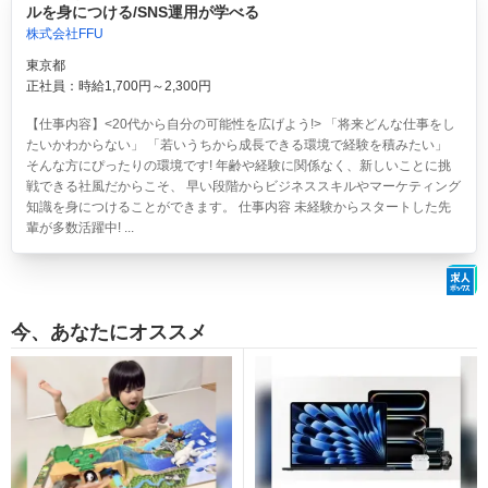
ルを身につける/SNS運用が学べる
株式会社FFU
東京都
正社員：時給1,700円～2,300円
【仕事内容】<20代から自分の可能性を広げよう!> 「将来どんな仕事をし
たいかわからない」 「若いうちから成長できる環境で経験を積みたい」
そんな方にぴったりの環境です! 年齢や経験に関係なく、新しいことに挑
戦できる社風だからこそ、 早い段階からビジネススキルやマーケティング
知識を身につけることができます。 仕事内容 未経験からスタートした先
輩が多数活躍中! ...
今、あなたにオススメ