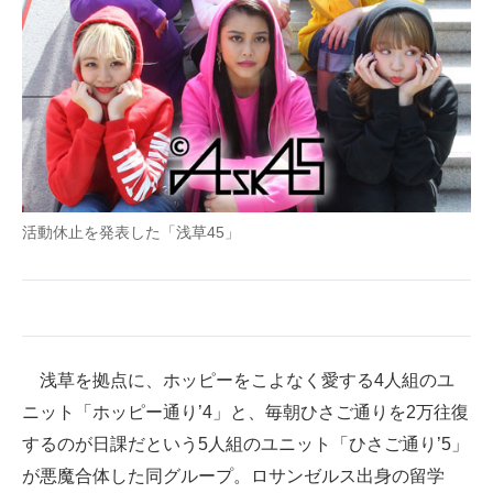
企業向けIT製品の総合サイト
IT製品の技術・比較・事例
製造業のIT導入・活用を支援
モノづくり技術者専門サイト
エレクトロニクス専門サイト
活動休止を発表した「浅草45」
電子設計の基本と応用
エネルギーの専門メディア
建設×テクノロジーの最前線
浅草を拠点に、ホッピーをこよなく愛する4人組のユ
ちょっと気になるネットの話題
ニット「ホッピー通り’4」と、毎朝ひさご通りを2万往復
するのが日課だという5人組のユニット「ひさご通り’5」
が悪魔合体した同グループ。ロサンゼルス出身の留学