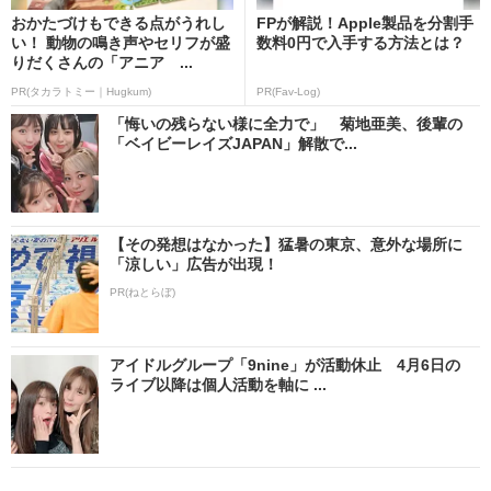
おかたづけもできる点がうれし
FPが解説！Apple製品を分割手
い！ 動物の鳴き声やセリフが盛
数料0円で入手する方法とは？
りだくさんの「アニア ...
PR(タカラトミー｜Hugkum)
PR(Fav-Log)
「悔いの残らない様に全力で」 菊地亜美、後輩の
「ベイビーレイズJAPAN」解散で...
【その発想はなかった】猛暑の東京、意外な場所に
「涼しい」広告が出現！
PR(ねとらぼ)
アイドルグループ「9nine」が活動休止 4月6日の
ライブ以降は個人活動を軸に ...