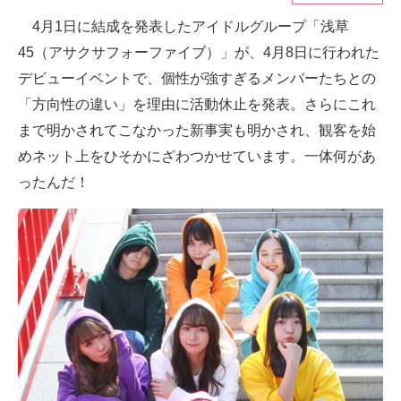
4月1日に結成を発表したアイドルグループ「浅草
ITの今と未来を見通す
45（アサクサフォーファイブ）」が、4月8日に行われた
スマホと通信の最新トレンド
デビューイベントで、個性が強すぎるメンバーたちとの
「方向性の違い」を理由に活動休止を発表。さらにこれ
進化するPCとデバイスの未来
まで明かされてこなかった新事実も明かされ、観客を始
好きが集まる 比べて選べる
めネット上をひそかにざわつかせています。一体何があ
ったんだ！
ビジネスと働き方のヒント
AI活用のいまが分かる
企業ITのトレンドを詳説
経営リーダーのコミュニティ
マーケ×ITの今がよく分かる
ITエンジニア向け専門サイト