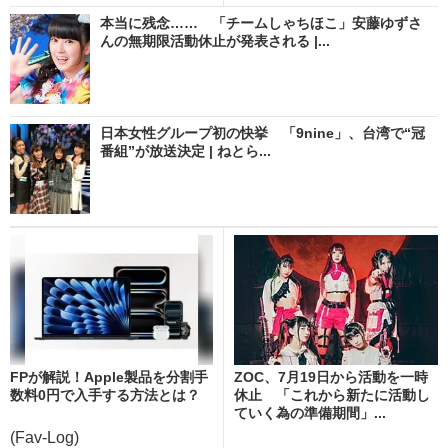
本当に残念…… 「チームしゃちほこ」安藤ゆずさ
んの無期限活動休止が発表される |...
日本女性グループ初の快挙 「9nine」、台湾で“冠
番組”が放送決定 | ねとら...
FPが解説！Apple製品を分割手
ZOC、7月19日から活動を一時
数料0円で入手する方法とは？
休止 「これから新たに活動し
ていく為の準備期間」...
(Fav-Log)