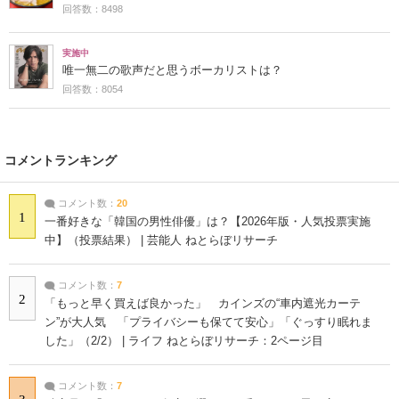
回答数：8498
実施中
唯一無二の歌声だと思うボーカリストは？
回答数：8054
コメントランキング
コメント数：
20
1
一番好きな「韓国の男性俳優」は？【2026年版・人気投票実施
中】（投票結果） | 芸能人 ねとらぼリサーチ
コメント数：
7
2
「もっと早く買えば良かった」 カインズの“車内遮光カーテ
ン”が大人気 「プライバシーも保てて安心」「ぐっすり眠れま
した」（2/2） | ライフ ねとらぼリサーチ：2ページ目
コメント数：
7