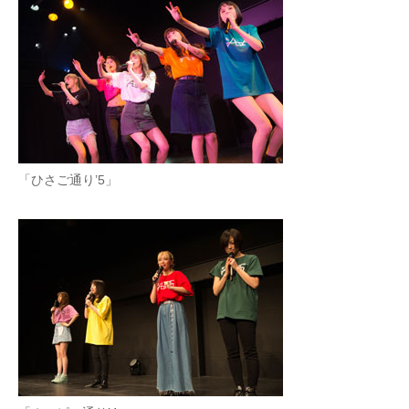
「ひさご通り’5」