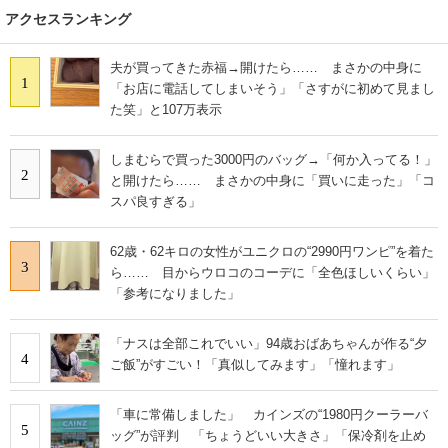
アクセスランキング
夫が買ってきた赤福→開けたら…… まさかの中身に
1
「お店に電話してしまいそう」「さすがに初めて見まし
た笑」と107万表示
しまむらで買った3000円のバッグ→「何か入ってる！」
2
と開けたら…… まさかの中身に「買いに走った」「コ
スパ良すぎる」
62歳・62キロの女性がユニクロの“2990円ワンピ”を着た
3
ら…… 目からウロコのコーデに「全色ほしいくらい」
「参考になりました」
「ナスは全部これでいい」94歳おばあちゃんが作る“夕
4
ご飯”がすごい！「真似してみます」「憧れます」
「車に常備しました」 カインズの“1980円クーラーバ
5
ッグ”が評判 「ちょうどいい大きさ」「保冷剤を止め