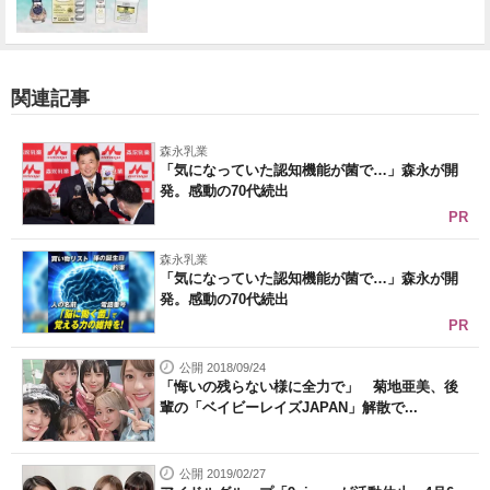
関連記事
森永乳業
「気になっていた認知機能が菌で…」森永が開
発。感動の70代続出
PR
森永乳業
「気になっていた認知機能が菌で…」森永が開
発。感動の70代続出
PR
公開 2018/09/24
「悔いの残らない様に全力で」 菊地亜美、後
輩の「ベイビーレイズJAPAN」解散で...
公開 2019/02/27