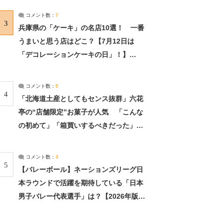
サーチ：2ページ目
コメント数：
7
3
兵庫県の「ケーキ」の名店10選！ 一番
うまいと思う店はどこ？【7月12日は
「デコレーションケーキの日」！】
（2/4） | 兵庫県 ねとらぼリサーチ：2ペ
ージ目
コメント数：
5
4
「北海道土産としてもセンス抜群」六花
亭の“店舗限定”お菓子が人気 「こんな
の初めて」「箱買いするべきだった」
（1/2） | 北海道 ねとらぼリサーチ
コメント数：
3
5
【バレーボール】ネーションズリーグ日
本ラウンドで活躍を期待している「日本
男子バレー代表選手」は？【2026年版・
人気投票実施中】（投票結果） | スポー