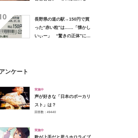
い」「諦めてください」
10
長野県の道の駅→150円で買
った“赤い粒”は……「懐かし
いぃー」 “驚きの正体”に
「実家や近所の庭になってた
なー」「昭和の思い出」
アンケート
実施中
声が好きな「日本のボーカリ
スト」は？
回答数：49440
実施中
歌が上手だと思うホロライブ