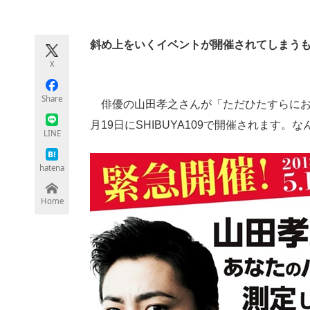
モノづくり技術者専門サイト
エレクトロ
斜め上をいくイベントが開催されてしまう
X
ちょっと気になるネットの話題
Share
俳優の山田孝之さんが「ただひたすらにお
月19日にSHIBUYA109で開催されます。
LINE
hatena
Home