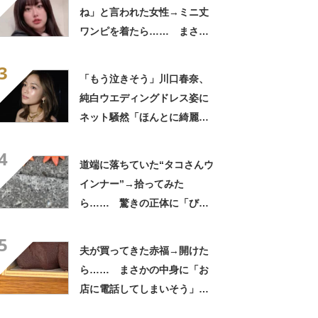
門メディア
建設×テクノロジーの最前線
ね」と言われた女性→ミニ丈
ワンピを着たら…… まさか
の姿に「『マジか！』って叫
3
んだ」「スーパーオシャレ」
「もう泣きそう」川口春奈、
純白ウエディングドレス姿に
ネット騒然「ほんとに綺麗」
「この笑顔が切なすぎる」
4
道端に落ちていた“タコさんウ
インナー”→拾ってみた
ら…… 驚きの正体に「びっ
くりした～」「焦げ目がリア
5
ル……」
夫が買ってきた赤福→開けた
ら…… まさかの中身に「お
店に電話してしまいそう」
「さすがに初めて見ました