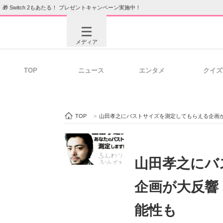
🎁 Switch 2もあたる！ プレゼントキャンペーン実施中！
メディア
TOP
ニュース
エンタメ
クイズ
注目記事を集めた総合ページ
ITの今
TOP
>
山田孝之にバストサイズを測定してもらえる企画
ビジネスと働き方のヒント
AI活用
山田孝之にバ
企画が大反響
ITエンジニア向け専門サイト
企業向けI
能性も