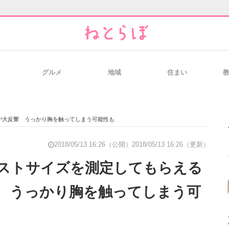
グルメ
地域
住まい
と未来を見通す
スマホと通信の最新トレンド
進化するPCとデ
が大反響 うっかり胸を触ってしまう可能性も
のいまが分かる
企業ITのトレンドを詳説
経営リーダーの
2018/05/13 16:26（公開）
2018/05/13 16:26（更新）
ストサイズを測定してもらえる
 うっかり胸を触ってしまう可
T製品の総合サイト
IT製品の技術・比較・事例
製造業のIT導入