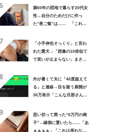
6
笑」と107万表示
築60年の団地で暮らす20代女
性→自分のためだけに作っ
た“夜ご飯”は…… 「これぞ
手料理」「こんな女性になり
7
たい！」
「小手伸也そっくり」と言わ
れた愛犬→「想像の10倍似て
て笑いが止まらない」まさか
の姿に「生き別れの兄弟説」
8
「パーツのバランスが同じ」
外が暑くて夫に「40度超えて
る」と連絡→目を疑う展開が
36万表示「こんな旦那さん羨
ましいわ！」
9
思い切って買った“6万円の椅
子”→縁側に置いたら……「あ
ぁぁぁぁ」「これは座れな