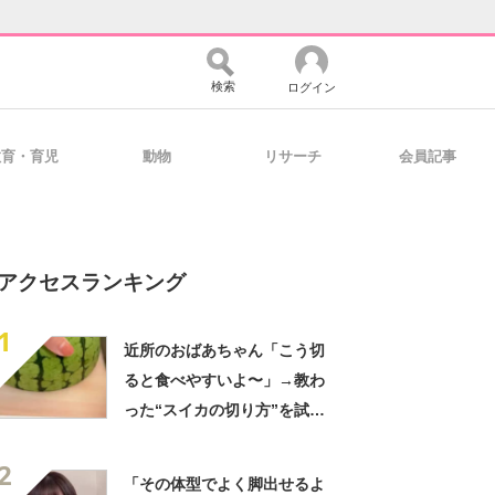
検索
ログイン
教育・育児
動物
リサーチ
会員記事
バイスの未来
好きが集まる 比べて選べる
アクセスランキング
コミュニティ
マーケ×ITの今がよく分かる
1
近所のおばあちゃん「こう切
ると食べやすいよ〜」→教わ
・活用を支援
った“スイカの切り方”を試し
てみると…… 目からウロコ
2
の光景に「やってみます」
「その体型でよく脚出せるよ