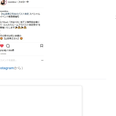
tagram
から）