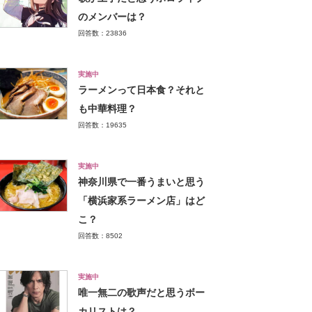
のメンバーは？
回答数：23836
実施中
ラーメンって日本食？それと
も中華料理？
回答数：19635
実施中
神奈川県で一番うまいと思う
「横浜家系ラーメン店」はど
こ？
回答数：8502
実施中
唯一無二の歌声だと思うボー
カリストは？