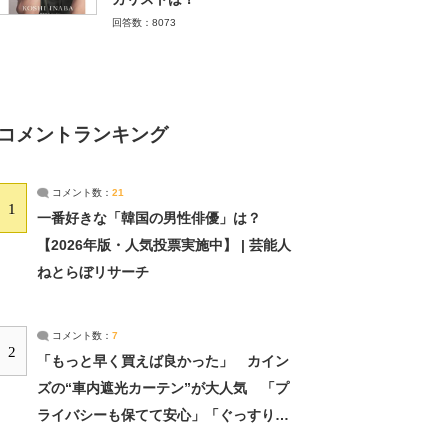
回答数：8073
コメントランキング
コメント数：
21
1
一番好きな「韓国の男性俳優」は？
【2026年版・人気投票実施中】 | 芸能人
ねとらぼリサーチ
コメント数：
7
2
「もっと早く買えば良かった」 カイン
ズの“車内遮光カーテン”が大人気 「プ
ライバシーも保てて安心」「ぐっすり眠
れました」（2/2） | ライフ ねとらぼリ