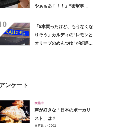
やぁぁあ！！！」“衝撃事
実”が160万再生「知らぬが
10
仏」
「5本買ったけど、もうなくな
りそう」カルディの“レモンと
オリーブのめんつゆ”が好評
「このつゆを摂取したいから
そうめんを食べてる」「食欲
のない時でもコレで食べられ
る」
アンケート
実施中
声が好きな「日本のボーカリ
スト」は？
回答数：49502