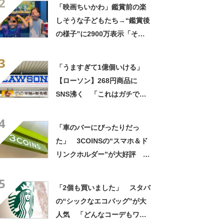
2
「映画ちいかわ」鑑賞前の楽
しそうな子どもたち→“鑑賞後
の様子”に2900万表示「そう
なるわなw」「分かるよ」
3
「いったい何が」
「うますぎて1億個いける」
【ローソン】268円商品に
SNS沸く 「これはガチで美
味い」「毎食これがいい」
4
「車のバーにぴったりだっ
た」 3COINSの“スマホ＆ド
リンクホルダー”が大好評
「ドリンクホルダーが二つあ
5
って便利」「もっと早く買え
「2個も買いました」 スタバ
ばよかった」
の“シックなエコバッグ”が大
人気 「どんなコーデもワン