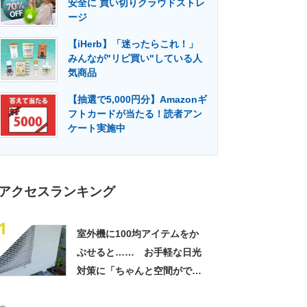
安全に 買い切りクラウドストレ
門メディア
建設×テクノロジーの最前線
ージ
【iHerb】「迷ったらこれ！」
みんなが"リピ買い"している人
気商品
【抽選で5,000円分】Amazonギ
フトカードが当たる！読者アン
ケート実施中
アクセスランキング
1
室外機に100均アイテムをか
ぶせると…… お手軽な日光
対策に「ちゃんと空間ができ
てグー」「これで楽します」