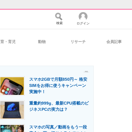
検索
ログイン
教育・育児
動物
リサーチ
会員記事
バイスの未来
好きが集まる 比べて選べる
- PR -
スマホ2GBで月額850円～ 格安
コミュニティ
マーケ×ITの今がよく分かる
SIMをお得に使うキャンペーン
実施中！
重量約999g、最新CPU搭載のビ
・活用を支援
ジネスPCの実力は？
スマホの写真／動画をもう一段