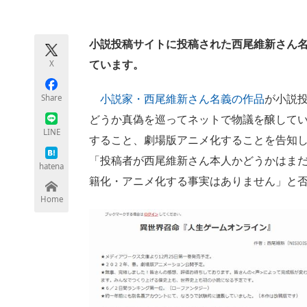
モノづくり技術者専門サイト
エレクトロ
小説投稿サイトに投稿された西尾維新さん
X
ています。
ちょっと気になるネットの話題
Share
小説家・西尾維新さん名義の作品
が小説
どうか真偽を巡ってネットで物議を醸して
LINE
すること、劇場版アニメ化することを告知し
「投稿者が西尾維新さん本人かどうかはまだ
hatena
籍化・アニメ化する事実はありません」と
Home