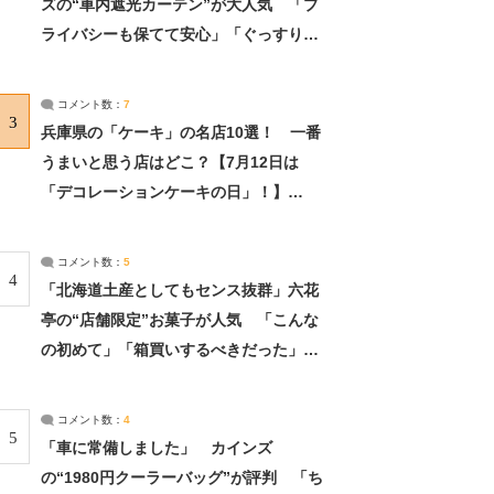
ズの“車内遮光カーテン”が大人気 「プ
ライバシーも保てて安心」「ぐっすり眠
れました」（2/2） | ライフ ねとらぼリ
サーチ：2ページ目
コメント数：
7
3
兵庫県の「ケーキ」の名店10選！ 一番
うまいと思う店はどこ？【7月12日は
「デコレーションケーキの日」！】
（2/4） | 兵庫県 ねとらぼリサーチ：2ペ
ージ目
コメント数：
5
4
「北海道土産としてもセンス抜群」六花
亭の“店舗限定”お菓子が人気 「こんな
の初めて」「箱買いするべきだった」
（1/2） | 北海道 ねとらぼリサーチ
コメント数：
4
5
「車に常備しました」 カインズ
の“1980円クーラーバッグ”が評判 「ち