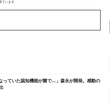
得ています
なっていた認知機能が菌で…」森永が開発。感動の
出