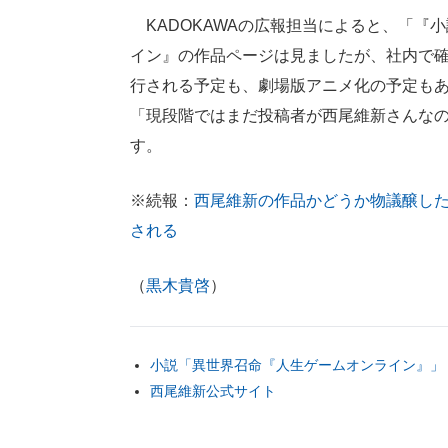
KADOKAWAの広報担当によると、「『
イン』の作品ページは見ましたが、社内で
行される予定も、劇場版アニメ化の予定も
「現段階ではまだ投稿者が西尾維新さんな
す。
※続報：
西尾維新の作品かどうか物議醸し
される
（
黒木貴啓
）
小説「異世界召命『人生ゲームオンライン』」
西尾維新公式サイト