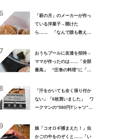
ランク上に変身」「マグカッ
6
プ型のポーチも可愛い」「た
「萩の月」のメーカーが作っ
くさん入れても肩が痛くなら
ている洋菓子→開けた
ない」
ら…… 「なんで誰も教えて
くれなかったんだ」驚きの中
7
身に「バレたか」「えっ食べ
おうちプールに友達を招待→
たい」
ママが作ったのは……「全部
最高」 “圧巻の料理”に「う
っひょ～！」「勝手におっじ
8
ゃまっしまーーす！」
「汗をかいても全く張り付か
ない」「6枚買いました」 ワ
ークマンの“580円Tシャツ”が
安いのに優秀 「ひんやりし
9
た着心地が気持ちいい」「洗
娘「コオロギ捕まえた！」虫
濯してもヘタらない」
かごの中をのぞくと……「い