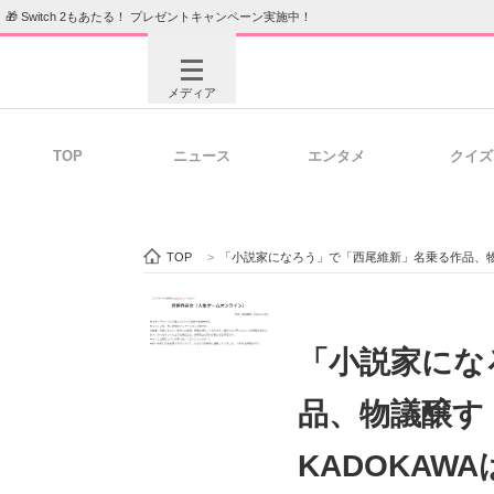
🎁 Switch 2もあたる！ プレゼントキャンペーン実施中！
メディア
TOP
ニュース
エンタメ
クイズ
注目記事を集めた総合ページ
ITの今
TOP
>
「小説家になろう」で「西尾維新」名乗る作品、物
ビジネスと働き方のヒント
AI活用
「小説家にな
品、物議醸す
ITエンジニア向け専門サイト
企業向けI
KADOKAW