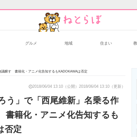
グルメ
地域
住まい
と未来を見通す
スマホと通信の最新トレンド
進化するPCとデ
議醸す 書籍化・アニメ化告知するもKADOKAWAは否定
のいまが分かる
企業ITのトレンドを詳説
経営リーダーの
2018/06/04 13:10（公開）
2018/06/04 13:10（更新）
ろう」で「西尾維新」名乗る作
 書籍化・アニメ化告知するも
T製品の総合サイト
IT製品の技術・比較・事例
製造業のIT導入
Aは否定