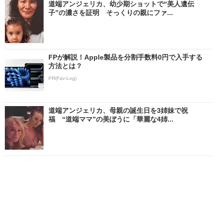
道端アンジェリカ、幼少期ショットで“美人遺伝
子”の濃さを証明 そっくりの親にファ...
FPが解説！Apple製品を分割手数料0円で入手する
方法とは？
PR(Fav-Log)
道端アンジェリカ、母親の誕生日を3姉妹で祝
福 “道端ママ”の美ぼうに「華麗な4姉...