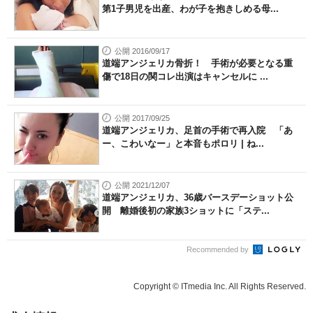
第1子男児を出産、わが子を抱きしめる母...
公開 2016/09/17
道端アンジェリカ骨折！ 手術が必要となる重
傷で18日の関コレ出演はキャンセルに ...
公開 2017/09/25
道端アンジェリカ、足首の手術で再入院 「あ
ー、こわいなー」と本音もポロリ | ね...
公開 2021/12/07
道端アンジェリカ、36歳バースデーショット公
開 離婚後初の家族3ショットに「ステ...
Recommended by
Copyright © ITmedia Inc. All Rights Reserved.