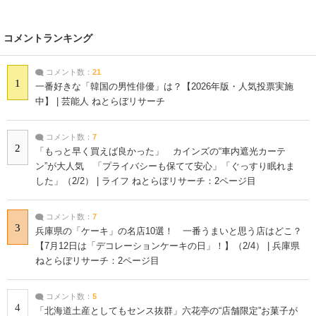
コメントランキング
コメント数：
21
1
一番好きな「韓国の男性俳優」は？【2026年版・人気投票実施
中】 | 芸能人 ねとらぼリサーチ
コメント数：
7
2
「もっと早く買えば良かった」 カインズの“車内遮光カーテ
ン”が大人気 「プライバシーも保てて安心」「ぐっすり眠れま
した」（2/2） | ライフ ねとらぼリサーチ：2ページ目
コメント数：
7
3
兵庫県の「ケーキ」の名店10選！ 一番うまいと思う店はどこ？
【7月12日は「デコレーションケーキの日」！】（2/4） | 兵庫県
ねとらぼリサーチ：2ページ目
コメント数：
5
4
「北海道土産としてもセンス抜群」六花亭の“店舗限定”お菓子が