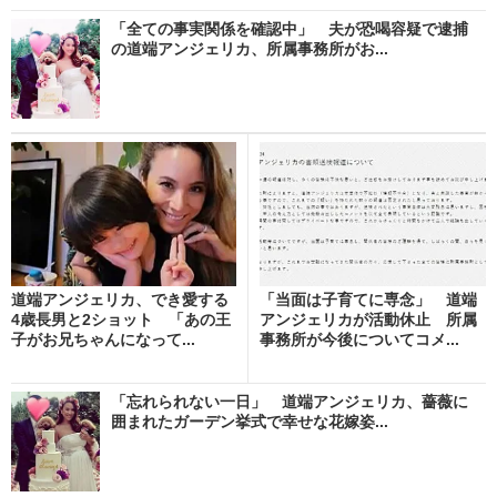
「全ての事実関係を確認中」 夫が恐喝容疑で逮捕
の道端アンジェリカ、所属事務所がお...
道端アンジェリカ、でき愛する
「当面は子育てに専念」 道端
4歳長男と2ショット 「あの王
アンジェリカが活動休止 所属
子がお兄ちゃんになって...
事務所が今後についてコメ...
「忘れられない一日」 道端アンジェリカ、薔薇に
囲まれたガーデン挙式で幸せな花嫁姿...