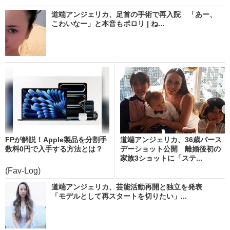
道端アンジェリカ、足首の手術で再入院 「あー、
こわいなー」と本音もポロリ | ね...
FPが解説！Apple製品を分割手
道端アンジェリカ、36歳バース
数料0円で入手する方法とは？
デーショット公開 離婚後初の
家族3ショットに「ステ...
(Fav-Log)
道端アンジェリカ、芸能活動再開と独立を発表
「モデルとして再スタートを切りたい」...