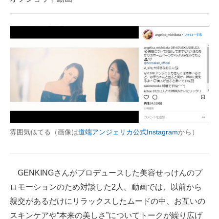
企業向けIT製品の総合サイト
IT製品の技術・比較・事例
製造業のIT導入・活用を支援
モノづくり技術者専門サイト
エレクトロニクス専門サイト
電子設計の基本と応用
雰囲気似てる（画像は
道端アンジェリカ公式Instagram
から）
エネルギーの専門メディア
建設×テクノロジーの最前線
GENKINGさんがプロデュースした美容せっけんのプ
ちょっと気になるネットの話題
ロモーションのため対談した2人。動画では、以前から
親交があるだけにリラックスしたムードの中、お互いの
スキンケアや“本来の美しさ”についてトークが繰り広げ