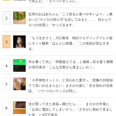
て叫んだ」「スーパーオシャレ」
近所のおばあちゃん「こう切ると食べやすいよ〜」→教
2
わった“スイカの切り方”を試してみると…… 目からウ
ロコの光景に「やってみます」
「もう泣きそう」川口春奈、純白ウエディングドレス姿
3
にネット騒然「ほんとに綺麗」「この笑顔が切なすぎ
る」
外が暑くて夫に「40度超えてる」と連絡→目を疑う展開
4
が36万表示「こんな旦那さん羨ましいわ！」
「小手伸也そっくり」と言われた愛犬→「想像の10倍似
5
てて笑いが止まらない」まさかの姿に「生き別れの兄弟
説」「パーツのバランスが同じ」
夫が買ってきた赤福→開けたら…… まさかの中身に
6
「お店に電話してしまいそう」「さすがに初めて見まし
た笑」と107万表示