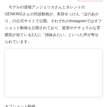
モデルの道端アンジェリカさんとタレントの
ITの今と未来を見通す
GENKINGさんの対談動画が、美容せっけん「ほのあか
スマホと通信の最新トレンド
り」の公式サイトで公開。それぞれのInstagramではオフ
ショット動画も公開されており、髪形やナチュラルな雰
進化するPCとデバイスの未来
囲気が似ている2人に「姉妹みたい」といった声が寄せ
好きが集まる 比べて選べる
られています。
ビジネスと働き方のヒント
AI活用のいまが分かる
企業ITのトレンドを詳説
経営リーダーのコミュニティ
マーケ×ITの今がよく分かる
ITエンジニア向け専門サイト
オフショット動画