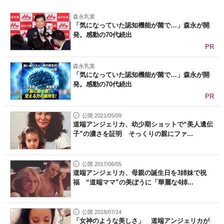
森永乳業
「気になっていた認知機能が菌で…」森永が開
発。感動の70代続出
PR
森永乳業
「気になっていた認知機能が菌で…」森永が開
発。感動の70代続出
PR
公開 2021/05/09
道端アンジェリカ、幼少期ショットで“美人遺伝
子”の濃さを証明 そっくりの親にファ...
公開 2017/06/05
道端アンジェリカ、母親の誕生日を3姉妹で祝
福 “道端ママ”の美ぼうに「華麗な4姉...
公開 2018/07/14
「女神のような美しさ」 道端アンジェリカが