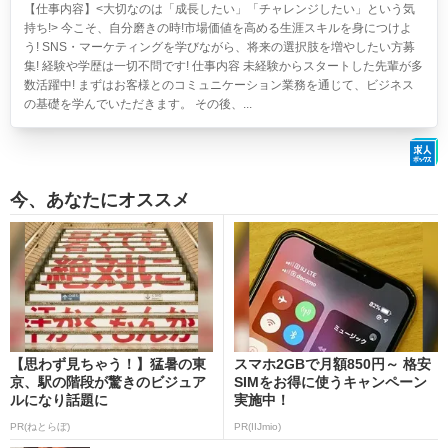
【仕事内容】<大切なのは「成長したい」「チャレンジしたい」という気
持ち!> 今こそ、自分磨きの時!市場価値を高める生涯スキルを身につけよ
う! SNS・マーケティングを学びながら、将来の選択肢を増やしたい方募
集! 経験や学歴は一切不問です! 仕事内容 未経験からスタートした先輩が多
数活躍中! まずはお客様とのコミュニケーション業務を通じて、ビジネス
の基礎を学んでいただきます。 その後、...
今、あなたにオススメ
【思わず見ちゃう！】猛暑の東
スマホ2GBで月額850円～ 格安
京、駅の階段が驚きのビジュア
SIMをお得に使うキャンペーン
ルになり話題に
実施中！
PR(ねとらぼ)
PR(IIJmio)