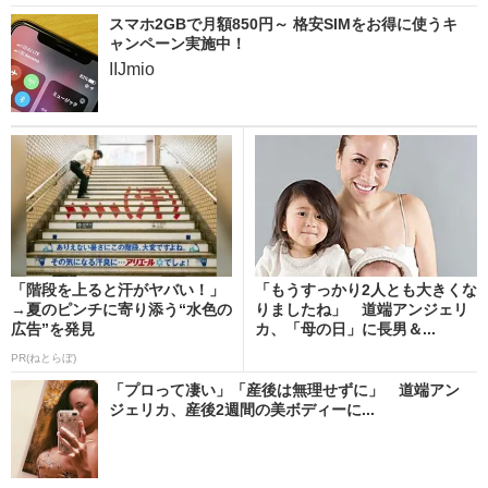
スマホ2GBで月額850円～ 格安SIMをお得に使うキ
ャンペーン実施中！
IIJmio
「階段を上ると汗がヤバい！」
「もうすっかり2人とも大きくな
→夏のピンチに寄り添う“水色の
りましたね」 道端アンジェリ
広告”を発見
カ、「母の日」に長男＆...
PR(ねとらぼ)
「プロって凄い」「産後は無理せずに」 道端アン
ジェリカ、産後2週間の美ボディーに...