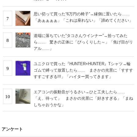
思い切って買った“6万円の椅子”→縁側に置いたら……
7
「あぁぁぁぁ」「これは座れない」「諦めてください」
道端に落ちていた“タコさんウインナー”→拾ってみた
8
ら…… 驚きの正体に「びっくりした～」「焦げ目がリ
アル……」
ユニクロで買った『HUNTER×HUNTER』Tシャツ→輪
9
ゴムで縛って放置したら…… まさかの光景に「すすす
すすごすぎる!!!」「ハイター買ってきます」
エアコンの振動音がうるさい→ひと工夫したら……
10
「え、待って」 まさかの光景に「好きすぎる」「まね
しちゃおうかな」
アンケート