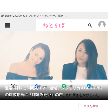
🎁 Switch 2もあたる！ プレゼントキャンペーン実施中！
ねとらぼメニュー
TOP
ニュース
エンタメ
クイズ
グルメ
地域
住まい
教育・育児
動物
リサーチ
2018/06/13 13:55（公開）
X
Share
LINE
hatena
会員記事
道端3姉妹に仲間入り？ 道端アンジェリカ＆GENKING
の対談動画に「姉妹みたい」の声
ともにカミングアウトを乗り越えて美しさに磨きをかける2人。
メディア
目次を表示
注目記事を集めた総合ページ