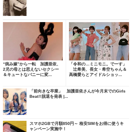
“病み嫁”から一転 加護亜依、
「令和の…ミニモニ。でーす」
2児の母とは思えないセクシー
辻希美、長女・希空ちゃん＆
＆キュートなバニーに変...
高橋愛らとアイドルショッ...
「前向きな卒業」 加護亜依さんが今月末でのGirls
Beat!!脱退を発表 |...
スマホ2GBで月額850円～ 格安SIMをお得に使うキ
ャンペーン実施中！