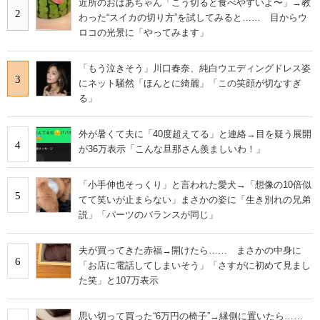
近所のおばあちゃん「こう切ると食べやすいよ〜」→教
2
わった“スイカの切り方”を試してみると…… 目からウ
ロコの光景に「やってみます」
「もう泣きそう」川口春奈、純白ウエディングドレス姿
3
にネット騒然「ほんとに綺麗」「この笑顔が切なすぎ
る」
外が暑くて夫に「40度超えてる」と連絡→目を疑う展開
4
が36万表示「こんな旦那さん羨ましいわ！」
「小手伸也そっくり」と言われた愛犬→「想像の10倍似
5
てて笑いが止まらない」まさかの姿に「生き別れの兄弟
説」「パーツのバランスが同じ」
夫が買ってきた赤福→開けたら…… まさかの中身に
6
「お店に電話してしまいそう」「さすがに初めて見まし
た笑」と107万表示
思い切って買った“6万円の椅子”→縁側に置いたら……