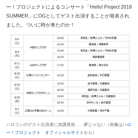
ー！プロジェクトによるコンサート「Hello! Project 2018
ITの今と未来を見通す
SUMMER」にOGとしてゲスト出演することが発表され
ました。ついに時が来たのか！
スマホと通信の最新トレンド
進化するPCとデバイスの未来
好きが集まる 比べて選べる
ビジネスと働き方のヒント
AI活用のいまが分かる
企業ITのトレンドを詳説
経営リーダーのコミュニティ
マーケ×ITの今がよく分かる
ハロコンのゲスト出演者に加護亜依……夢じゃない（画像は
ハロ
ITエンジニア向け専門サイト
ー！プロジェクト オフィシャルサイト
から）