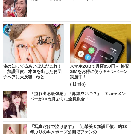
俺の知ってるあいぼんだこれ！
スマホ2GBで月額850円～ 格安
加護亜依、本気を出したお団
SIMをお得に使うキャンペーン
子ヘアに大反響 | ねと...
実施中！
(IIJmio)
「溢れ出る最強感」「再結成いつ？」 ℃-uteメン
バーが10カ月ぶりに全員集合！...
「写真だけで泣けます」 辻希美＆加護亜依、約13
年ぶりのキメポーズ公開でファンの...