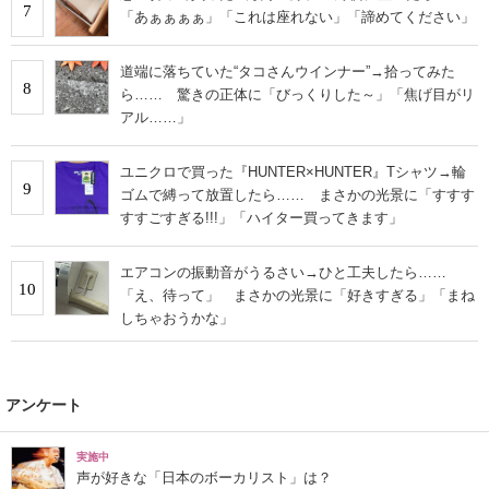
7
「あぁぁぁぁ」「これは座れない」「諦めてください」
道端に落ちていた“タコさんウインナー”→拾ってみた
8
ら…… 驚きの正体に「びっくりした～」「焦げ目がリ
アル……」
ユニクロで買った『HUNTER×HUNTER』Tシャツ→輪
9
ゴムで縛って放置したら…… まさかの光景に「すすす
すすごすぎる!!!」「ハイター買ってきます」
エアコンの振動音がうるさい→ひと工夫したら……
10
「え、待って」 まさかの光景に「好きすぎる」「まね
しちゃおうかな」
アンケート
実施中
声が好きな「日本のボーカリスト」は？