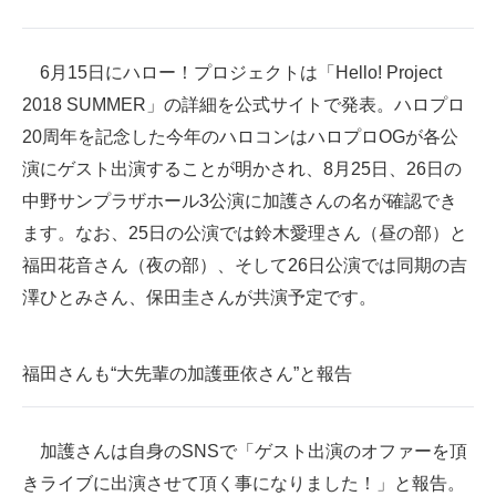
企業向けIT製品の総合サイト
6月15日にハロー！プロジェクトは「Hello! Project
IT製品の技術・比較・事例
2018 SUMMER」の詳細を公式サイトで発表。ハロプロ
製造業のIT導入・活用を支援
20周年を記念した今年のハロコンはハロプロOGが各公
演にゲスト出演することが明かされ、8月25日、26日の
モノづくり技術者専門サイト
中野サンプラザホール3公演に加護さんの名が確認でき
エレクトロニクス専門サイト
ます。なお、25日の公演では鈴木愛理さん（昼の部）と
福田花音さん（夜の部）、そして26日公演では同期の吉
電子設計の基本と応用
澤ひとみさん、保田圭さんが共演予定です。
エネルギーの専門メディア
建設×テクノロジーの最前線
福田さんも“大先輩の加護亜依さん”と報告
ちょっと気になるネットの話題
加護さんは自身のSNSで「ゲスト出演のオファーを頂
きライブに出演させて頂く事になりました！」と報告。