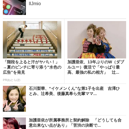
IIJmio
「階段を上ると汗がヤバい！」
加護亜依、13年ぶりのW（ダブ
→夏のピンチに寄り添う“水色の
ルユー）復活で「やっぱり最
広告”を発見
高、最強の私の相方」 辻...
PR(ねとらぼ)
石川梨華、“イケメンくん”な第1子を出産 吉澤ひ
とみ、辻希美、後藤真希ら先輩ママ...
加護亜依が所属事務所と契約解除 「どうしても合
意出来ない点があり」「苦渋の決断で...