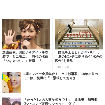
加護亜依、お団子＆アイドル衣
「階段を上ると汗がヤバい！」
装で「ミニモニ。」時代の名曲
→夏のピンチに寄り添う“水色の
「ひなまつり。」披露 「...
広告”を発見
PR(ねとらぼ)
2期メンバー全員集合！ 市井紗耶香、18年ぶりの
モー娘。復帰に「ド緊張しておりま...
「たった1人の大事な相方です」 辻希美、加護亜
依と“コンビ復活”2ショット ダブ...