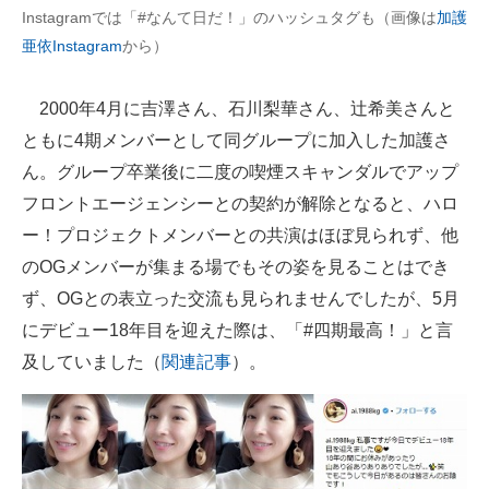
Instagramでは「#なんて日だ！」のハッシュタグも（画像は
加護
亜依Instagram
から）
2000年4月に吉澤さん、石川梨華さん、辻希美さんと
ともに4期メンバーとして同グループに加入した加護さ
ん。グループ卒業後に二度の喫煙スキャンダルでアップ
フロントエージェンシーとの契約が解除となると、ハロ
ー！プロジェクトメンバーとの共演はほぼ見られず、他
のOGメンバーが集まる場でもその姿を見ることはでき
ず、OGとの表立った交流も見られませんでしたが、5月
にデビュー18年目を迎えた際は、「#四期最高！」と言
及していました（
関連記事
）。