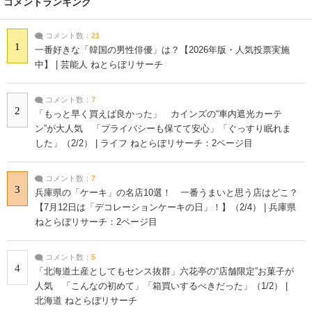
コメントランキング
コメント数：
21
1
一番好きな「韓国の男性俳優」は？【2026年版・人気投票実施
中】 | 芸能人 ねとらぼリサーチ
コメント数：
7
2
「もっと早く買えば良かった」 カインズの“車内遮光カーテ
ン”が大人気 「プライバシーも保てて安心」「ぐっすり眠れま
した」（2/2） | ライフ ねとらぼリサーチ：2ページ目
コメント数：
7
3
兵庫県の「ケーキ」の名店10選！ 一番うまいと思う店はどこ？
【7月12日は「デコレーションケーキの日」！】（2/4） | 兵庫県
ねとらぼリサーチ：2ページ目
コメント数：
5
4
「北海道土産としてもセンス抜群」六花亭の“店舗限定”お菓子が
人気 「こんなの初めて」「箱買いするべきだった」（1/2） |
北海道 ねとらぼリサーチ