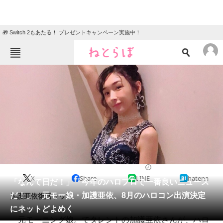
🎁 Switch 2もあたる！ プレゼントキャンペーン実施中！
ねとらぼメニュー
TOP
ニュース
エンタメ
クイズ
グルメ
地域
住まい
教育・育児
動物
リサーチ
2018/06/15 19:35（公開）
X
Share
LINE
hatena
会員記事
「なんて日だ！」「今年のハロプロで一番良いニュース
だ！」 元モー娘・加護亜依、8月のハロコン出演決定
加護亜依復活ッッ!!
メディア
にネットどよめく
元モーニング娘。でタレントの加護亜依さんが、ハロ
注目記事を集めた総合ページ