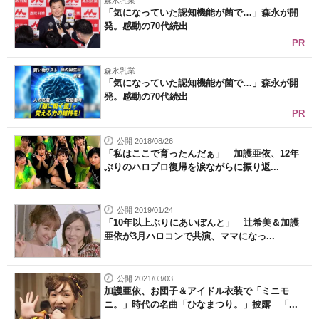
森永乳業
「気になっていた認知機能が菌で…」森永が開
発。感動の70代続出
PR
森永乳業
「気になっていた認知機能が菌で…」森永が開
発。感動の70代続出
PR
公開 2018/08/26
「私はここで育ったんだぁ」 加護亜依、12年
ぶりのハロプロ復帰を涙ながらに振り返...
公開 2019/01/24
「10年以上ぶりにあいぼんと」 辻希美＆加護
亜依が3月ハロコンで共演、ママになっ...
公開 2021/03/03
加護亜依、お団子＆アイドル衣装で「ミニモ
ニ。」時代の名曲「ひなまつり。」披露 「...