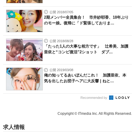
公開 2018/07/05
2期メンバー全員集合！ 市井紗耶香、18年ぶり
のモー娘。復帰に「ド緊張しておりま...
公開 2018/08/28
「たった1人の大事な相方です」 辻希美、加護
亜依と“コンビ復活”2ショット ダブ...
公開 2019/03/08
俺の知ってるあいぼんだこれ！ 加護亜依、本
気を出したお団子ヘアに大反響 | ねと...
Recommended by
Copyright © ITmedia Inc. All Rights Reserved.
求人情報