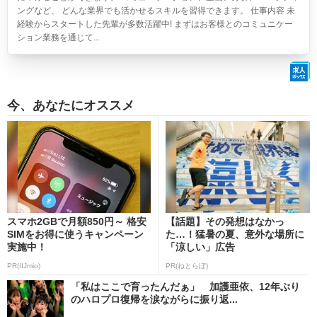
ングなど、 どんな業界でも活かせるスキルを習得できます。 仕事内容 未
経験からスタートした先輩が多数活躍中! まずはお客様とのコミュニケー
ション業務を通じて...
今、あなたにオススメ
スマホ2GBで月額850円～ 格安
【話題】その発想はなかっ
SIMをお得に使うキャンペーン
た…！猛暑の夏、意外な場所に
実施中！
「涼しい」広告
PR(IIJmio)
PR(ねとらぼ)
「私はここで育ったんだぁ」 加護亜依、12年ぶり
のハロプロ復帰を涙ながらに振り返...