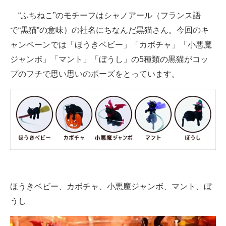
企業向けIT製品の総合サイト
“ふちねこ”のモチーフはシャノアール（フランス語
で“黒猫”の意味）の社名にちなんだ黒猫さん。今回のキ
IT製品の技術・比較・事例
ャンペーンでは「ほうきベビー」「カボチャ」「小悪魔
製造業のIT導入・活用を支援
ジャンボ」「マント」「ぼうし」の5種類の黒猫がコッ
プのフチで思い思いのポーズをとっています。
モノづくり技術者専門サイト
エレクトロニクス専門サイト
電子設計の基本と応用
エネルギーの専門メディア
建設×テクノロジーの最前線
ちょっと気になるネットの話題
ほうきベビー、カボチャ、小悪魔ジャンボ、マント、ぼ
うし