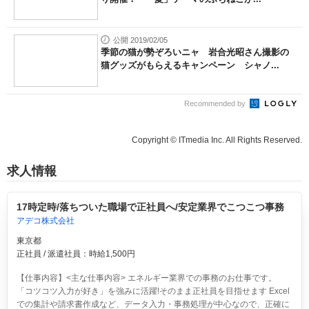
公開 2019/02/05
季節の猫が勢ぞろいニャ 岩合光昭さん撮影の
猫グッズがもらえるキャンペーン シャノ...
Recommended by
Copyright © ITmedia Inc. All Rights Reserved.
求人情報
17時定時/落ちついた職場で正社員へ/安定業界でこつこつ事務
アデコ株式会社
東京都
正社員 / 派遣社員：時給1,500円
【仕事内容】<主な仕事内容> エネルギー業界での事務のお仕事です。
「コツコツ入力が好き」を強みに活躍!そのまま正社員を目指せます Excel
での集計や請求書作成など、データ入力・事務処理が中心なので、正確に