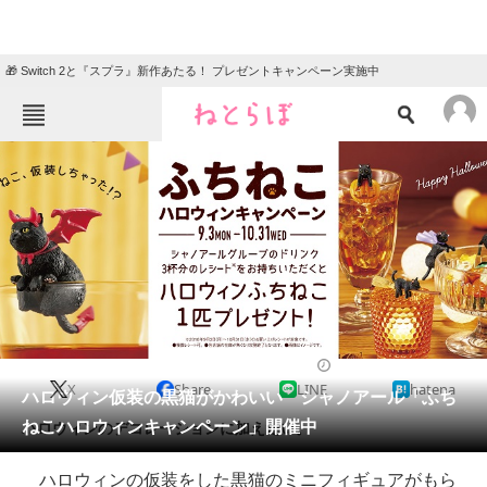
🎁 Switch 2と『スプラ』新作あたる！ プレゼントキャンペーン実施中
ねとらぼメニュー
TOP
ニュース
エンタメ
クイズ
グルメ
地域
住まい
教育・育児
動物
リサーチ
2018/09/04 20:30（公開）
X
Share
LINE
hatena
会員記事
ハロウィン仮装の黒猫がかわいい シャノアール「ふち
ねこハロウィンキャンペーン」開催中
ハロウィンのデコレーションに加えたい。
メディア
ハロウィンの仮装をした黒猫のミニフィギュアがもら
注目記事を集めた総合ページ