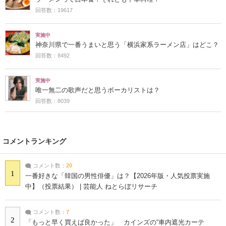
回答数：19617
実施中
神奈川県で一番うまいと思う「横浜家系ラーメン店」はどこ？
回答数：8492
実施中
唯一無二の歌声だと思うボーカリストは？
回答数：8039
コメントランキング
コメント数：
20
1
一番好きな「韓国の男性俳優」は？【2026年版・人気投票実施
中】（投票結果） | 芸能人 ねとらぼリサーチ
コメント数：
7
2
「もっと早く買えば良かった」 カインズの“車内遮光カーテ