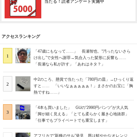
当たる！読者アンケート実施中
アクセスランキング
「47歳にもなって……」 長瀬智也、“汚ったないさら
1
け出し”で女性へ謝罪→気合入った髪形に反響も……
「長瀬なら私が許す」「あれはネタ？」
中2のころ、懸賞で当たった「780円の皿」→ひっくり返
2
すと…… 「いいなぁぁぁぁぁ！」まさかのお宝に「胸
熱ですね……」
「4本も買いました」 GUの“2990円パンツ”が大人気
3
「脚が細く見える」「とても柔らかく履き心地抜群」
「仕事でもプライベートでも重宝します」
アフリカで“新種のサル”発見 唇は鮮やかなオレンジ