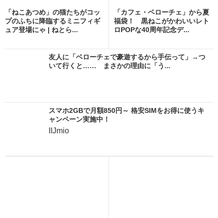
「ねこあつめ」の猫たちがコッ
「カフェ・ベローチェ」から夏
プのふちに降臨するミニフィギ
福袋！ 黒ねこがかわいいレト
ュア登場にゃ | ねとら...
ロPOPな40周年記念デ...
友人に「ベローチェで豪遊するから手伝って」→つ
いて行くと…… まさかの理由に「う...
スマホ2GBで月額850円～ 格安SIMをお得に使うキ
ャンペーン実施中！
IIJmio