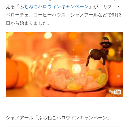
える「
ふちねこハロウィンキャンペーン
」が、カフェ・
ITの今と未来を見通す
ベローチェ、コーヒーハウス・シャノアールなどで9月3
日から始まりました。
スマホと通信の最新トレンド
進化するPCとデバイスの未来
好きが集まる 比べて選べる
ビジネスと働き方のヒント
AI活用のいまが分かる
企業ITのトレンドを詳説
経営リーダーのコミュニティ
マーケ×ITの今がよく分かる
シャノアール「ふちねこハロウィンキャンペーン」
ITエンジニア向け専門サイト