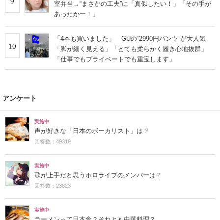
9
室弁当→“まさかの工夫”に「真似したい！」「その手が
あったかー！」
「4本も買いました」 GUの“2990円パンツ”が大人気
10
「脚が細く見える」「とても柔らかく履き心地抜群」
「仕事でもプライベートでも重宝します」
アンケート
実施中
声が好きな「日本のボーカリスト」は？
回答数：49319
実施中
歌が上手だと思うホロライブのメンバーは？
回答数：23823
実施中
ラーメンって日本食？それとも中華料理？