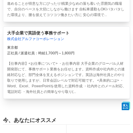
進めることが得意な方にぴったり!残業少なめの落ち着いた雰囲気の職場
で、自分のペースを大切にしながら働けます 自転車通勤もOK!バタバタし
た環境より、腰を据えてコツコツ働きたい方に 安心の環境で...
大手企業で英語使う事務サポート
株式会社アルファコーポレーション
東京都
正社員 / 派遣社員：時給1,700円～1,800円
【仕事内容】<お仕事について> ・お仕事内容 大手企業のグローバル人材
開発部にて、事務サポート業務をお任せします。資料作成や社内外との連
絡対応など、部門全体を支えるポジションです。英語は海外社員とのやり
取りで使用しますが、日常会話レベルで対応可能です。 <具体的には> ・
Word、Excel、PowerPointを使用した資料作成 ・社内外とのメール対応、
電話対応 ・海外社員との簡単なやり取り(...
今、あなたにオススメ