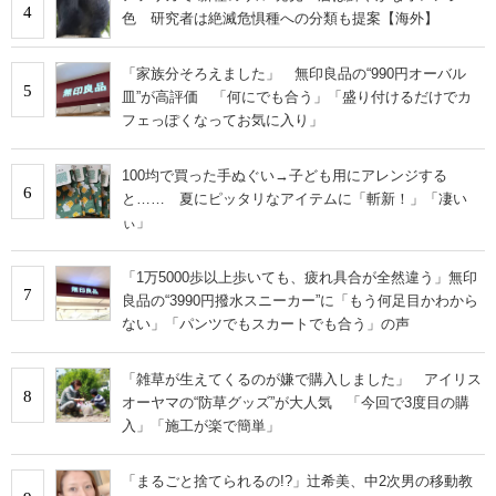
4
色 研究者は絶滅危惧種への分類も提案【海外】
「家族分そろえました」 無印良品の“990円オーバル
5
皿”が高評価 「何にでも合う」「盛り付けるだけでカ
フェっぽくなってお気に入り」
100均で買った手ぬぐい→子ども用にアレンジする
6
と…… 夏にピッタリなアイテムに「斬新！」「凄い
ぃ」
「1万5000歩以上歩いても、疲れ具合が全然違う」無印
7
良品の“3990円撥水スニーカー”に「もう何足目かわから
ない」「パンツでもスカートでも合う」の声
「雑草が生えてくるのが嫌で購入しました」 アイリス
8
オーヤマの“防草グッズ”が大人気 「今回で3度目の購
入」「施工が楽で簡単」
「まるごと捨てられるの!?」辻希美、中2次男の移動教