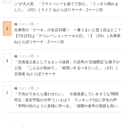
ン”が大人気 「プライバシーも保てて安心」「ぐっすり眠れま
した」（2/2） | ライフ ねとらぼリサーチ：2ページ目
コメント数：
7
3
兵庫県の「ケーキ」の名店10選！ 一番うまいと思う店はどこ？
【7月12日は「デコレーションケーキの日」！】（2/4） | 兵庫県
ねとらぼリサーチ：2ページ目
コメント数：
5
4
「北海道土産としてもセンス抜群」六花亭の“店舗限定”お菓子が
人気 「こんなの初めて」「箱買いするべきだった」（1/2） |
北海道 ねとらぼリサーチ
コメント数：
3
5
「子供ができたら通わせたい」 今後発展していきそうな“関関
同立・産近甲龍の大学”といえば？ ランキング1位に学生の声
「学問の街のように多様に学べる」「就職や進学の実績も高い」
| 大学 ねとらぼリサーチ