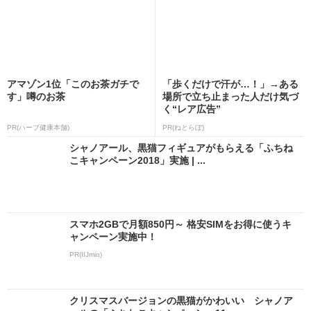
アマゾン1位「このお茶ガチで
「歩くだけで汗が…！」→ある
す」噂のお茶
場所で立ち止まった人だけ気づ
く“レア広告”
PR(ハーブ健康本舗)
PR(ねとらぼ)
シャノアール、黒猫フィギュアがもらえる「ふちね
こキャンペーン2018」実施 | ...
スマホ2GBで月額850円～ 格安SIMをお得に使うキ
ャンペーン実施中！
PR(IIJmio)
クリスマスバージョンの黒猫がかわいい シャノア