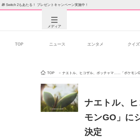
🎁 Switch 2もあたる！ プレゼントキャンペーン実施中！
メディア
TOP
ニュース
エンタメ
クイズ
注目記事を集めた総合ページ
ITの今
TOP
>
ナエトル、ヒコザル、ポッチャマ……「ポケモン
ビジネスと働き方のヒント
AI活用
ナエトル、ヒ
モンGO」に
ITエンジニア向け専門サイト
企業向けI
決定