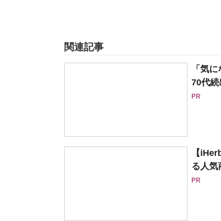
関連記事
「気に
70代続
PR
【iH
る人気
PR