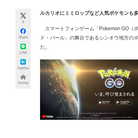
モノづくり技術者専門サイト
エレクトロ
ルカリオにミミロップなど人気ポケモンも
X
スマートフォンゲーム「Pokemon GO
ちょっと気になるネットの話題
Share
ド・パール」の舞台であるシンオウ地方の
た。
LINE
hatena
Home