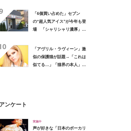
評 「615グラムで軽い」
9
「たくさん入る」「満員電車
「6個買い占めた」セブン
に乗りやすくなった」
の“超人気アイス”が今年も登
場 「シャリシャリ濃厚」
「ちょーーーうまい」「箱で
10
欲しいよこれ」「喫茶店で出
「アヴリル・ラヴィーン」激
てきてもおかしくない」
似の保護猫が話題→「これは
似てる…」「猫界の本人」
「アイラインまで完璧」里親
募集中【海外】
アンケート
実施中
声が好きな「日本のボーカリ