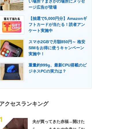
い場所？まさかの場所にメッセ
門メディア
建設×テクノロジーの最前線
ージ広告が登場
【抽選で5,000円分】Amazonギ
フトカードが当たる！読者アン
ケート実施中
スマホ2GBで月額850円～ 格安
SIMをお得に使うキャンペーン
実施中！
重量約999g、最新CPU搭載のビ
ジネスPCの実力は？
アクセスランキング
1
夫が買ってきた赤福→開けた