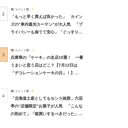
コメント数：
7
2
「もっと早く買えば良かった」 カイン
ズの“車内遮光カーテン”が大人気 「プ
ライバシーも保てて安心」「ぐっすり眠
れました」（2/2） | ライフ ねとらぼリ
サーチ：2ページ目
コメント数：
7
3
兵庫県の「ケーキ」の名店10選！ 一番
うまいと思う店はどこ？【7月12日は
「デコレーションケーキの日」！】
（2/4） | 兵庫県 ねとらぼリサーチ：2ペ
ージ目
コメント数：
5
4
「北海道土産としてもセンス抜群」六花
亭の“店舗限定”お菓子が人気 「こんな
の初めて」「箱買いするべきだった」
（1/2） | 北海道 ねとらぼリサーチ