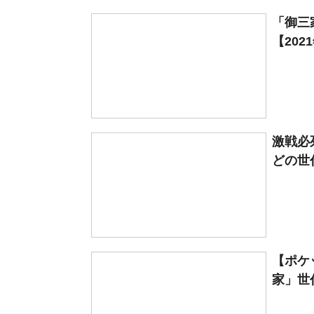
「御三
【20
激戦必
どの世
【ポケ
家」世