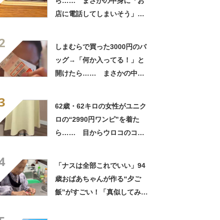
ら…… まさかの中身に「お
店に電話してしまいそう」
「さすがに初めて見ました
2
笑」と107万表示
しまむらで買った3000円のバ
ッグ→「何か入ってる！」と
開けたら…… まさかの中身
に「買いに走った」「コスパ
3
良すぎる」
62歳・62キロの女性がユニク
ロの“2990円ワンピ”を着た
ら…… 目からウロコのコー
デに「全色ほしいくらい」
4
「参考になりました」
「ナスは全部これでいい」94
歳おばあちゃんが作る“夕ご
飯”がすごい！「真似してみま
す」「憧れます」