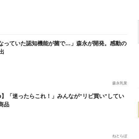
なっていた認知機能が菌で…」森永が開発。感動の
出
森永乳業
erb】「迷ったらこれ！」みんなが"リピ買い"してい
商品
ねとらぼ