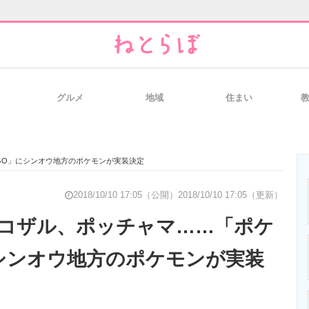
グルメ
地域
住まい
と未来を見通す
スマホと通信の最新トレンド
進化するPCとデ
GO」にシンオウ地方のポケモンが実装決定
のいまが分かる
企業ITのトレンドを詳説
経営リーダーの
2018/10/10 17:05（公開）
2018/10/10 17:05（更新）
コザル、ポッチャマ……「ポケ
シンオウ地方のポケモンが実装
T製品の総合サイト
IT製品の技術・比較・事例
製造業のIT導入