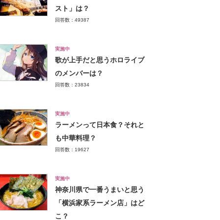
スト」は？
回答数：49387
実施中
歌が上手だと思うホロライブ
のメンバーは？
回答数：23834
実施中
ラーメンって日本食？それと
も中華料理？
回答数：19627
実施中
神奈川県で一番うまいと思う
「横浜家系ラーメン店」はど
こ？