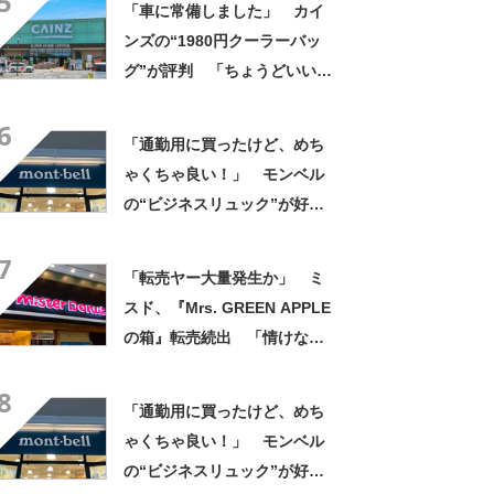
5
「車に常備しました」 カイ
ンズの“1980円クーラーバッ
グ”が評判 「ちょうどいい大
きさ」「保冷剤を止めるベル
6
トが良い」
「通勤用に買ったけど、めち
ゃくちゃ良い！」 モンベル
の“ビジネスリュック”が好
評 「615グラムで軽い」
7
「たくさん入る」「満員電車
「転売ヤー大量発生か」 ミ
に乗りやすくなった」
スド、『Mrs. GREEN APPLE
の箱』転売続出 「情けない
と思わないのかな」「呆れる
8
わ」 2500円での出品も
「通勤用に買ったけど、めち
ゃくちゃ良い！」 モンベル
の“ビジネスリュック”が好