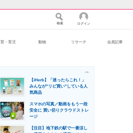
検索
ログイン
教育・育児
動物
リサーチ
会員記事
バイスの未来
好きが集まる 比べて選べる
- PR -
【iHerb】「迷ったらこれ！」
コミュニティ
マーケ×ITの今がよく分かる
みんなが"リピ買い"している人
気商品
スマホの写真／動画をもう一段
・活用を支援
安全に 買い切りクラウドストレ
ージ
【注目】地下鉄の駅で一番涼し