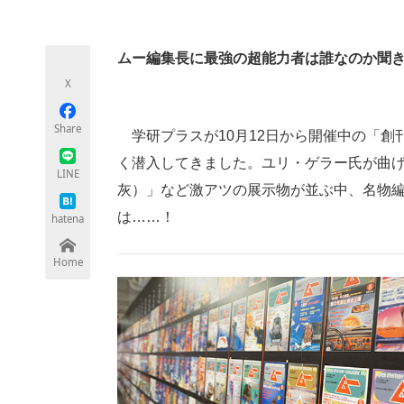
モノづくり技術者専門サイト
エレクトロ
ムー編集長に最強の超能力者は誰なのか聞
X
ちょっと気になるネットの話題
Share
学研プラスが10月12日から開催中の「創
く潜入してきました。ユリ・ゲラー氏が曲
LINE
灰）」など激アツの展示物が並ぶ中、名物
は……！
hatena
Home