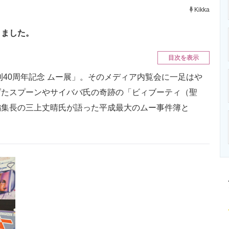
ニクス専門サイト
電子設計の基本と応用
エネルギーの専
Kikka
きました。
目次を表示
刊40周年記念 ムー展」。そのメディア内覧会に一足はや
げたスプーンやサイババ氏の奇跡の「ビィブーティ（聖
編集長の三上丈晴氏が語った平成最大のムー事件簿と