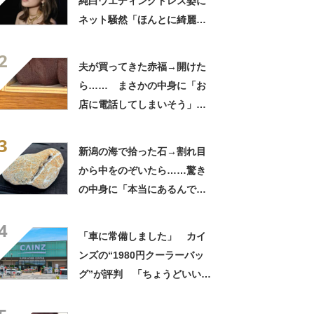
純白ウエディングドレス姿に
ネット騒然「ほんとに綺麗」
「この笑顔が切なすぎる」
2
夫が買ってきた赤福→開けた
ら…… まさかの中身に「お
店に電話してしまいそう」
「さすがに初めて見ました
3
笑」と107万表示
新潟の海で拾った石→割れ目
から中をのぞいたら……驚き
の中身に「本当にあるんです
ね！」「お宝だ」
4
「車に常備しました」 カイ
ンズの“1980円クーラーバッ
グ”が評判 「ちょうどいい大
きさ」「保冷剤を止めるベル
トが良い」