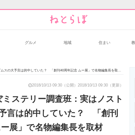
グルメ
地域
住まい
と未来を見通す
スマホと通信の最新トレンド
進化するPCとデ
ムスの大予言は的中していた？ 「創刊40周年記念 ムー展」で名物編集長を取材
のいまが分かる
企業ITのトレンドを詳説
経営リーダーの
2018/10/13 09:30（公開）
2018/10/13 09:30（更新）
らぼミステリー調査班：実はノスト
予言は的中していた？ 「創刊
T製品の総合サイト
IT製品の技術・比較・事例
製造業のIT導入
 ムー展」で名物編集長を取材