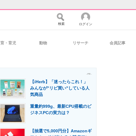
検索
ログイン
教育・育児
動物
リサーチ
会員記事
バイスの未来
好きが集まる 比べて選べる
- PR -
【iHerb】「迷ったらこれ！」
コミュニティ
マーケ×ITの今がよく分かる
みんなが"リピ買い"している人
気商品
重量約999g、最新CPU搭載のビ
・活用を支援
ジネスPCの実力は？
【抽選で5,000円分】Amazonギ