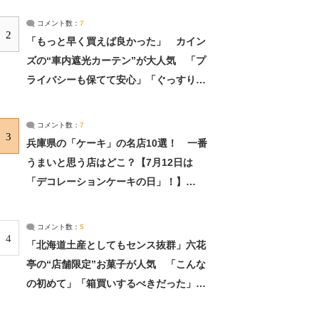
コメント数：
7
2
「もっと早く買えば良かった」 カイン
ズの“車内遮光カーテン”が大人気 「プ
ライバシーも保てて安心」「ぐっすり眠
れました」（2/2） | ライフ ねとらぼリ
サーチ：2ページ目
コメント数：
7
3
兵庫県の「ケーキ」の名店10選！ 一番
うまいと思う店はどこ？【7月12日は
「デコレーションケーキの日」！】
（2/4） | 兵庫県 ねとらぼリサーチ：2ペ
ージ目
コメント数：
5
4
「北海道土産としてもセンス抜群」六花
亭の“店舗限定”お菓子が人気 「こんな
の初めて」「箱買いするべきだった」
（1/2） | 北海道 ねとらぼリサーチ