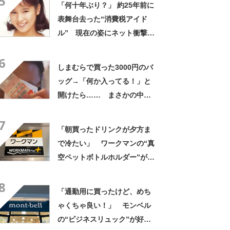
5
「何十年ぶり？」 約25年前に
表舞台去った“消費税アイド
ル” 現在の姿にネット衝撃
「いくつになってもかわい
6
い」「また会えるなんて」
しまむらで買った3000円のバ
ッグ→「何か入ってる！」と
開けたら…… まさかの中身
に「買いに走った」「コスパ
7
良すぎる」
「朝買ったドリンクが夕方ま
で冷たい」 ワークマンの“真
空ペットボトルホルダー”が大
好評 「車の中でも冷え冷
8
え」「もっと早く買えばよか
「通勤用に買ったけど、めち
った」
ゃくちゃ良い！」 モンベル
の“ビジネスリュック”が好