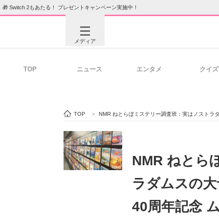
🎁 Switch 2もあたる！ プレゼントキャンペーン実施中！
メディア
TOP
ニュース
エンタメ
クイズ
注目記事を集めた総合ページ
ITの今
TOP
>
NMR ねとらぼミステリー調査班：実はノストラダ
ビジネスと働き方のヒント
AI活用
NMR ねと
ラダムスの大
ITエンジニア向け専門サイト
企業向けI
40周年記念