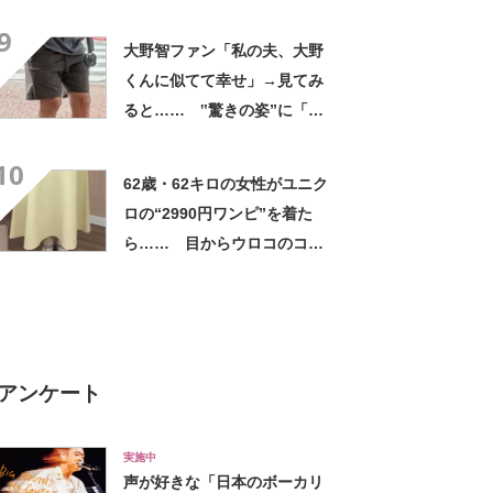
評 「615グラムで軽い」
9
「たくさん入る」「満員電車
大野智ファン「私の夫、大野
に乗りやすくなった」
くんに似てて幸せ」→見てみ
ると…… ‟驚きの姿”に「最
高すぎません？」「本物かと
10
思いました！」
62歳・62キロの女性がユニク
ロの“2990円ワンピ”を着た
ら…… 目からウロコのコー
デに「全色ほしいくらい」
「参考になりました」
アンケート
実施中
声が好きな「日本のボーカリ