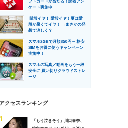
フトカードが当たる！読者アン
門メディア
建設×テクノロジーの最前線
ケート実施中
階段イヤ！ 階段イヤ！夏は階
段が暑くてイヤ！ →まさかの発
想で涼しく？
スマホ2GBで月額850円～ 格安
SIMをお得に使うキャンペーン
実施中！
スマホの写真／動画をもう一段
安全に 買い切りクラウドストレ
ージ
アクセスランキング
1
「もう泣きそう」川口春奈、