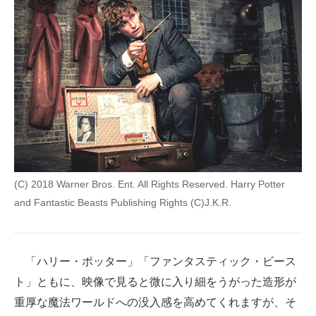
企業向けIT製品の総合サイト
IT製品の技術・比較・事例
製造業のIT導入・活用を支援
モノづくり技術者専門サイト
エレクトロニクス専門サイト
電子設計の基本と応用
(C) 2018 Warner Bros. Ent. All Rights Reserved. Harry Potter
エネルギーの専門メディア
and Fantastic Beasts Publishing Rights (C)J.K.R.
建設×テクノロジーの最前線
ちょっと気になるネットの話題
「ハリー・ポッター」「ファンタスティック・ビース
ト」ともに、映像で見ると微に入り細をうがった造形が
重厚な魔法ワールドへの没入感を高めてくれますが、そ