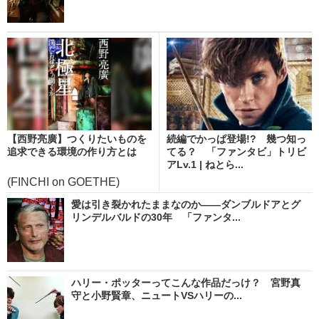
【西野亮廣】つくりたいものを
続編でかっぱ登場!? 幾つ知っ
追求できる環境の作り方とは
てる？ 「ファンタビ」トリビ
アLv.1 | ねとら...
(FINCHI on GOETHE)
愛は引き裂かれたままなのか――ダンブルドアとグ
リンデルバルドの30年 「ファンタ...
ハリー・ポッターってこんな作品だっけ？ 宮野真
守と小野賢章、ニュートVSハリーの...