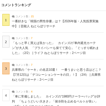
コメントランキング
コメント数：
21
1
一番好きな「韓国の男性俳優」は？【2026年版・人気投票実施
中】 | 芸能人 ねとらぼリサーチ
コメント数：
7
2
「もっと早く買えば良かった」 カインズの“車内遮光カーテ
ン”が大人気 「プライバシーも保てて安心」「ぐっすり眠れま
した」（2/2） | ライフ ねとらぼリサーチ：2ページ目
コメント数：
7
3
兵庫県の「ケーキ」の名店10選！ 一番うまいと思う店はどこ？
【7月12日は「デコレーションケーキの日」！】（2/4） | 兵庫県
ねとらぼリサーチ：2ページ目
コメント数：
4
4
「車に常備しました」 カインズの“1980円クーラーバッグ”が評
判 「ちょうどいい大きさ」「保冷剤を止めるベルトが良い」