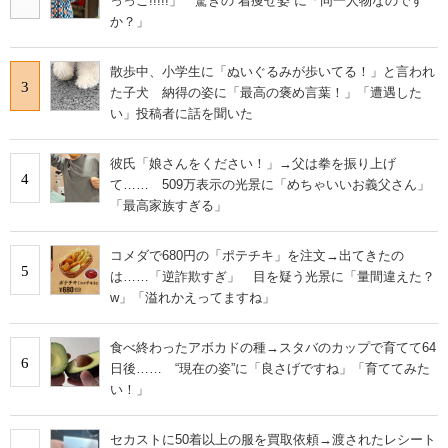
っっご!!!!!」 驚きの“着痩せ姿”に「同一人物なのです
か？」
散歩中、小学生に「ぬいぐるみが歩いてる！」と言われ
3
た子犬 納得の姿に「最高の褒め言葉！」「遭遇した
い」投稿者に話を聞いた
彼氏「娘さんをください！」→父は拳を振り上げ
4
て…… 509万表示の光景に「めちゃいいお義父さん」
「最高家族すぎる」
コメダで680円の「ポテチキ」を注文→出てきたの
5
は……「逆詐欺すぎ」 目を疑う光景に「量間違えた？
w」「溢れかえってますね」
食べ終わったアボカドの種→スタバのカップで育てて64
6
日後…… “現在の姿”に「良さげですね」「育ててみた
い！」
セカストに50着以上の服を買取依頼→渡されたレシート