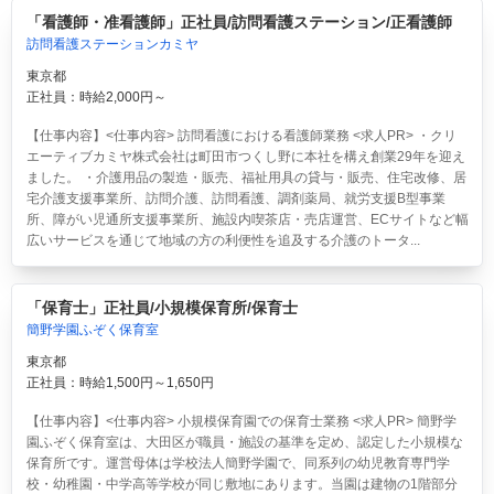
「看護師・准看護師」正社員/訪問看護ステーション/正看護師
訪問看護ステーションカミヤ
東京都
正社員：時給2,000円～
【仕事内容】<仕事内容> 訪問看護における看護師業務 <求人PR> ・クリ
エーティブカミヤ株式会社は町田市つくし野に本社を構え創業29年を迎え
ました。 ・介護用品の製造・販売、福祉用具の貸与・販売、住宅改修、居
宅介護支援事業所、訪問介護、訪問看護、調剤薬局、就労支援B型事業
所、障がい児通所支援事業所、施設内喫茶店・売店運営、ECサイトなど幅
広いサービスを通じて地域の方の利便性を追及する介護のトータ...
「保育士」正社員/小規模保育所/保育士
簡野学園ふぞく保育室
東京都
正社員：時給1,500円～1,650円
【仕事内容】<仕事内容> 小規模保育園での保育士業務 <求人PR> 簡野学
園ふぞく保育室は、大田区が職員・施設の基準を定め、認定した小規模な
保育所です。運営母体は学校法人簡野学園で、同系列の幼児教育専門学
校・幼稚園・中学高等学校が同じ敷地にあります。当園は建物の1階部分