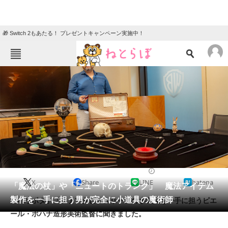
🎁 Switch 2もあたる！ プレゼントキャンペーン実施中！
ねとらぼメニュー
TOP
ニュース
エンタメ
クイズ
グルメ
地域
住まい
教育・育児
動物
リサーチ
2018/11/12 17:00（公開）
X
Share
LINE
hatena
会員記事
「魔法の杖」や「ニュートのトランク」 魔法アイテム
製作を一手に担う男が完全に小道具の魔術師
「ハリポタ」「ファンタビ」シリーズの小道具を一手に担うピエ
メディア
ール・ボハナ造形美術監督に聞きました。
注目記事を集めた総合ページ