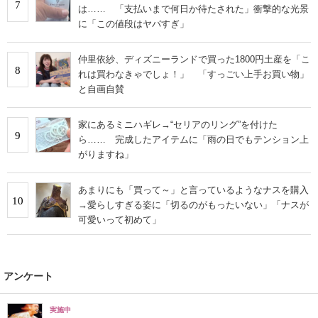
7
は…… 「支払いまで何日か待たされた」衝撃的な光景
に「この値段はヤバすぎ」
仲里依紗、ディズニーランドで買った1800円土産を「こ
8
れは買わなきゃでしょ！」 「すっごい上手お買い物」
と自画自賛
家にあるミニハギレ→“セリアのリング”を付けた
9
ら…… 完成したアイテムに「雨の日でもテンション上
がりますね」
あまりにも「買って～」と言っているようなナスを購入
10
→愛らしすぎる姿に「切るのがもったいない」「ナスが
可愛いって初めて」
アンケート
実施中