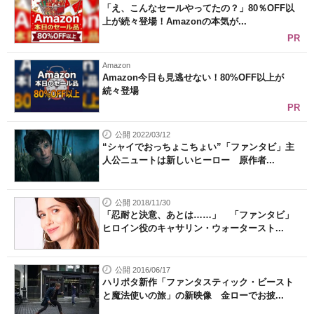
「え、こんなセールやってたの？」80％OFF以
上が続々登場！Amazonの本気が...
PR
Amazon
Amazon今日も見逃せない！80%OFF以上が
続々登場
PR
公開 2022/03/12
“シャイでおっちょこちょい”「ファンタビ」主
人公ニュートは新しいヒーロー 原作者...
公開 2018/11/30
「忍耐と決意、あとは……」 「ファンタビ」
ヒロイン役のキャサリン・ウォータースト...
公開 2016/06/17
ハリポタ新作「ファンタスティック・ビースト
と魔法使いの旅」の新映像 金ローでお披...