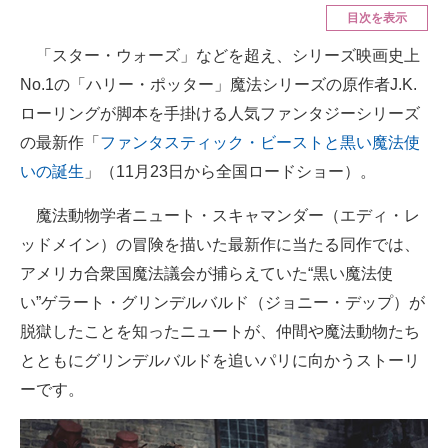
目次を表示
ITの今と未来を見通す
「スター・ウォーズ」などを超え、シリーズ映画史上
No.1の「ハリー・ポッター」魔法シリーズの原作者J.K.
スマホと通信の最新トレンド
ローリングが脚本を手掛ける人気ファンタジーシリーズ
進化するPCとデバイスの未来
の最新作「
ファンタスティック・ビーストと黒い魔法使
いの誕生
」（11月23日から全国ロードショー）。
好きが集まる 比べて選べる
ビジネスと働き方のヒント
魔法動物学者ニュート・スキャマンダー（エディ・レ
ッドメイン）の冒険を描いた最新作に当たる同作では、
AI活用のいまが分かる
アメリカ合衆国魔法議会が捕らえていた“黒い魔法使
企業ITのトレンドを詳説
い”ゲラート・グリンデルバルド（ジョニー・デップ）が
脱獄したことを知ったニュートが、仲間や魔法動物たち
経営リーダーのコミュニティ
とともにグリンデルバルドを追いパリに向かうストーリ
マーケ×ITの今がよく分かる
ーです。
ITエンジニア向け専門サイト