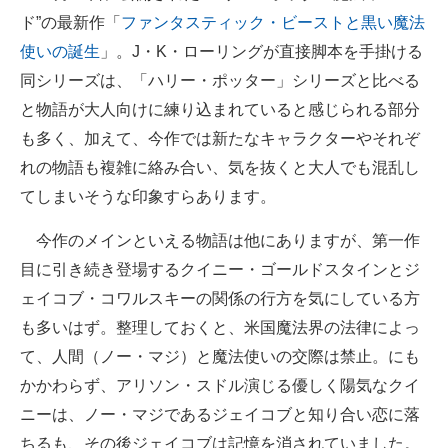
ド”の最新作「
ファンタスティック・ビーストと黒い魔法
ITの今と未来を見通す
使いの誕生
」。J・K・ローリングが直接脚本を手掛ける
同シリーズは、「ハリー・ポッター」シリーズと比べる
スマホと通信の最新トレンド
と物語が大人向けに練り込まれていると感じられる部分
進化するPCとデバイスの未来
も多く、加えて、今作では新たなキャラクターやそれぞ
れの物語も複雑に絡み合い、気を抜くと大人でも混乱し
好きが集まる 比べて選べる
てしまいそうな印象すらあります。
ビジネスと働き方のヒント
今作のメインといえる物語は他にありますが、第一作
AI活用のいまが分かる
目に引き続き登場するクイニー・ゴールドスタインとジ
ェイコブ・コワルスキーの関係の行方を気にしている方
企業ITのトレンドを詳説
も多いはず。整理しておくと、米国魔法界の法律によっ
経営リーダーのコミュニティ
て、人間（ノー・マジ）と魔法使いの交際は禁止。にも
かかわらず、アリソン・スドル演じる優しく陽気なクイ
マーケ×ITの今がよく分かる
ニーは、ノー・マジであるジェイコブと知り合い恋に落
ITエンジニア向け専門サイト
ちるも、その後ジェイコブは記憶を消されていました。