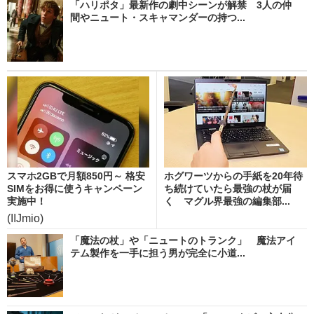
「ハリポタ」最新作の劇中シーンが解禁 3人の仲
間やニュート・スキャマンダーの持つ...
スマホ2GBで月額850円～ 格安
ホグワーツからの手紙を20年待
SIMをお得に使うキャンペーン
ち続けていたら最強の杖が届
実施中！
く マグル界最強の編集部...
(IIJmio)
「魔法の杖」や「ニュートのトランク」 魔法アイ
テム製作を一手に担う男が完全に小道...