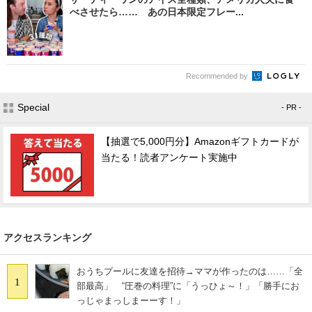
べさせたら…… あの日本限定フレー...
Recommended by
Special
- PR -
【抽選で5,000円分】Amazonギフトカードが
当たる！読者アンケート実施中
アクセスランキング
おうちプールに友達を招待→ママが作ったのは……「全
1
部最高」 “圧巻の料理”に「うっひょ～！」「勝手にお
っじゃまっしまーーす！」