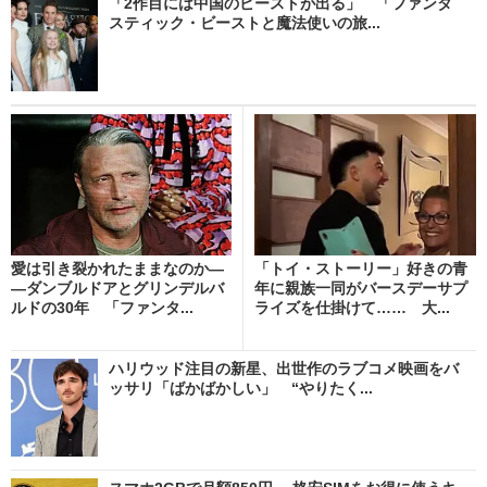
「2作目には中国のビーストが出る」 「ファンタ
スティック・ビーストと魔法使いの旅...
愛は引き裂かれたままなのか―
「トイ・ストーリー」好きの青
―ダンブルドアとグリンデルバ
年に親族一同がバースデーサプ
ルドの30年 「ファンタ...
ライズを仕掛けて…… 大...
ハリウッド注目の新星、出世作のラブコメ映画をバ
ッサリ「ばかばかしい」 “やりたく...