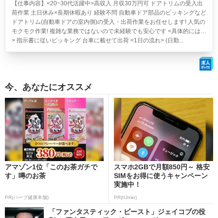
【仕事内容】<20~30代活躍中>高収入 月収30万円可 ドアトリムの受入出
荷作業 土日休み×長期休暇あり 経験不問
自動車ドア部品のピッキングなど
ドアトリム(自動車ドアの室内側)の受入・出荷作業をお任せします! 人気の
モクモク作業! 複雑な業務ではないので未経験でも安心です <具体的には…
> 指示書に従いピッキング 台車に載せて出荷 <1日の流れ> (日勤...
今、あなたにオススメ
アマゾン1位「このお茶ガチで
スマホ2GBで月額850円～ 格安
す」噂のお茶
SIMをお得に使うキャンペーン
実施中！
PR(ハーブ健康本舗)
PR(IIJmio)
「ファンタスティック・ビースト」ジェイコブの役