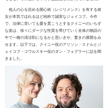
企業向けIT製品の総合サイト
他人の心を読める開心術（レジリメンス）を有する彼
IT製品の技術・比較・事例
女が本気でほれるほど純粋で誠実なジェイコブ。今作
で、法律に背いても愛を貫こうとするクイニーのいちず
製造業のIT導入・活用を支援
な姿は、徐々にダークな性質を帯びていく全体の物語の
モノづくり技術者専門サイト
中で一種の清涼剤になるかと思いきや、驚きの展開をみ
せます。以下では、クイニー役のアリソン・スドルとジ
エレクトロニクス専門サイト
ェイコブ・コワルスキー役のダン・フォグラーに話を聞
電子設計の基本と応用
きました。
エネルギーの専門メディア
建設×テクノロジーの最前線
ちょっと気になるネットの話題