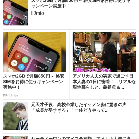
スマホ2GBで月額850円～ 格安SIMをお得に使うキ
ャンペーン実施中！
IIJmio
スマホ2GBで月額850円～ 格安
アメリカ人夫の実家で過ごす日
SIMをお得に使うキャンペーン
本人妻の1日に密着！ リアルな
実施中！
現地暮らしと、義祖母＆...
PR(IIJmio)
元天才子役、高校卒業したイケメン姿に驚きの声
「成長が早すぎる」「一体どうやって...
サーティーワンのアイス全種類、アメリカ人夫に食