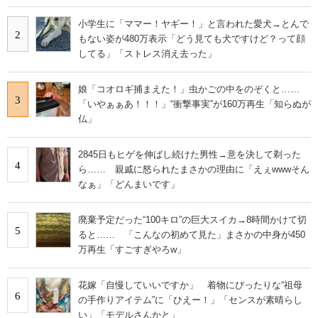
小学生に「ママー！ヤギー！」と言われた愛犬→とんで
2
もない姿が480万表示「どう見ても犬ですけど？って顔
してる」「ストレス消え去った」
娘「コオロギ捕まえた！」虫かごの中をのぞくと……
3
「いやぁぁあ！！！」“衝撃事実”が160万再生「知らぬが
仏」
2845日もヒゲを伸ばし続けた男性→意を決して剃った
4
ら…… 親戚に怒られたまさかの理由に「えぇwwwそん
なぁ」「どんまいです」
廃棄予定だった“100キロ”の巨大スイカ→8時間かけて切
5
ると…… 「こんなの初めて見た」まさかの中身が450
万再生「すごすぎやろw」
花嫁「自慢していいですか」 着物にぴったりな“祖母
6
の手作りアイテム”に「ひえー！」「センスが素晴らし
い」「モデルさんかと」