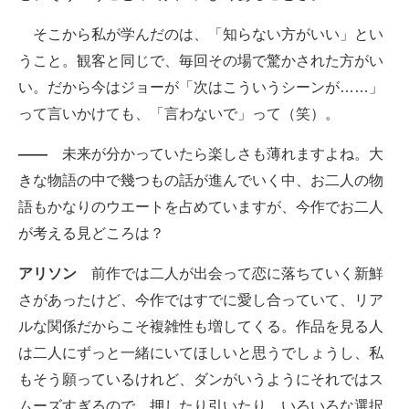
そこから私が学んだのは、「知らない方がいい」とい
うこと。観客と同じで、毎回その場で驚かされた方がい
い。だから今はジョーが「次はこういうシーンが……」
って言いかけても、「言わないで」って（笑）。
――
未来が分かっていたら楽しさも薄れますよね。大
きな物語の中で幾つもの話が進んでいく中、お二人の物
語もかなりのウエートを占めていますが、今作でお二人
が考える見どころは？
アリソン
前作では二人が出会って恋に落ちていく新鮮
さがあったけど、今作ではすでに愛し合っていて、リア
ルな関係だからこそ複雑性も増してくる。作品を見る人
は二人にずっと一緒にいてほしいと思うでしょうし、私
もそう願っているけれど、ダンがいうようにそれではス
ムーズすぎるので、押したり引いたり、いろいろな選択