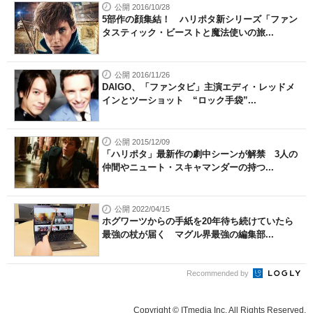
公開 2016/10/28
5部作の顔集結！ ハリポタ新シリーズ「ファン
タスティック・ビーストと魔法使いの旅...
公開 2016/11/26
DAIGO、「ファンタビ」主演エディ・レッドメ
インとツーショット “ロック手袋”...
公開 2015/12/09
「ハリポタ」最新作の劇中シーンが解禁 3人の
仲間やニュート・スキャマンダーの持つ...
公開 2022/04/15
ホグワーツからの手紙を20年待ち続けていたら
最強の杖が届く マグル界最強の編集部...
Recommended by
Copyright © ITmedia Inc. All Rights Reserved.