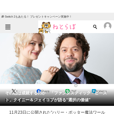
🎁 Switch 2もあたる！ プレゼントキャンペーン実施中！
ねとらぼメニュー
TOP
ニュース
エンタメ
クイズ
グルメ
地域
住まい
教育・育児
動物
リサーチ
2018/11/30 21:00（公開）
X
Share
LINE
hatena
会員記事
その恋は成就するのか 「ファンタスティック・ビース
ト」クイニー＆ジェイコブが語る“選択の価値”
気さくなダンとおちゃめなアリソン。
メディア
11月23日に公開された“ハリー・ポッター魔法ワール
注目記事を集めた総合ページ