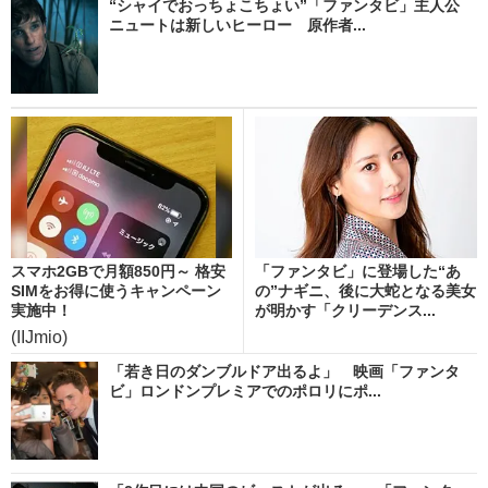
“シャイでおっちょこちょい”「ファンタビ」主人公
ニュートは新しいヒーロー 原作者...
スマホ2GBで月額850円～ 格安
「ファンタビ」に登場した“あ
SIMをお得に使うキャンペーン
の”ナギニ、後に大蛇となる美女
実施中！
が明かす「クリーデンス...
(IIJmio)
「若き日のダンブルドア出るよ」 映画「ファンタ
ビ」ロンドンプレミアでのポロリにポ...