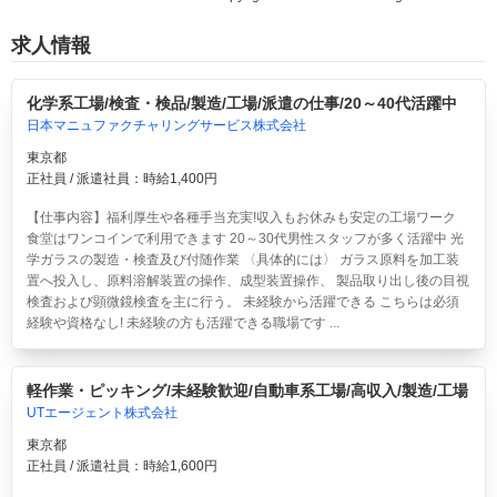
求人情報
化学系工場/検査・検品/製造/工場/派遣の仕事/20～40代活躍中
日本マニュファクチャリングサービス株式会社
東京都
正社員 / 派遣社員：時給1,400円
【仕事内容】福利厚生や各種手当充実!収入もお休みも安定の工場ワーク
食堂はワンコインで利用できます 20～30代男性スタッフが多く活躍中 光
学ガラスの製造・検査及び付随作業 〈具体的には〉 ガラス原料を加工装
置へ投入し、原料溶解装置の操作、成型装置操作、 製品取り出し後の目視
検査および顕微鏡検査を主に行う。 未経験から活躍できる こちらは必須
経験や資格なし! 未経験の方も活躍できる職場です ...
軽作業・ピッキング/未経験歓迎/自動車系工場/高収入/製造/工場
UTエージェント株式会社
東京都
正社員 / 派遣社員：時給1,600円