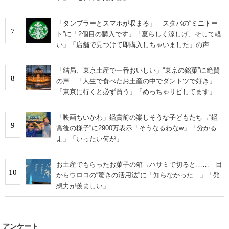
「タンブラーとスマホが収まる」 スタバの“ミニトー
7
ト”に「2個目の購入です」「夏らしく涼しげ、そして軽
い」「店舗で見つけて即購入しちゃいました」の声
「結局、東京土産で一番おいしい」“東京の銘菓”に絶賛
8
の声 「人生で食べたお土産の中でダントツで好き」
「東京に行くと必ず買う」「めっちゃリピしてます」
「映画ちいかわ」鑑賞前の楽しそうな子どもたち→“鑑
9
賞後の様子”に2900万表示「そうなるわなw」「分かる
よ」「いったい何が」
お土産でもらったお菓子の箱→ハサミで切ると…… 目
10
からウロコの“驚きの活用法”に「知らなかった…」「発
想力が羨ましい」
アンケート