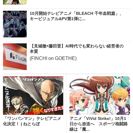
10月開始テレビアニメ「BLEACH 千年血戦篇」、
キービジュアル&PV第1弾に...
【見城徹×藤田晋】AI時代でも変わらない経営者の
本質
(FINCHI on GOETHE)
「ワンパンマン」テレビアニメ
アニメ「ViVid Strike!」10月1
化決定！ | ねとらぼ
日から放送へ スポーツ格闘路
線は「魔...