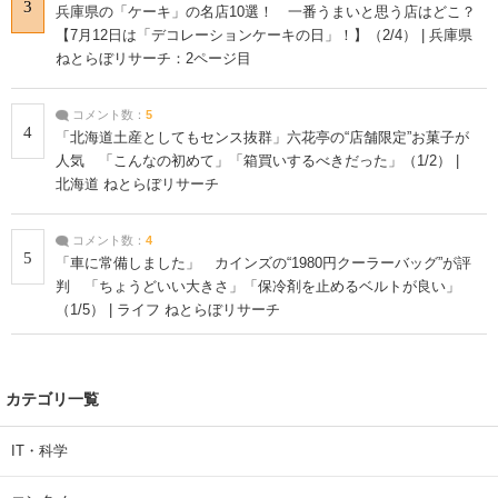
3
兵庫県の「ケーキ」の名店10選！ 一番うまいと思う店はどこ？
【7月12日は「デコレーションケーキの日」！】（2/4） | 兵庫県
ねとらぼリサーチ：2ページ目
コメント数：
5
4
「北海道土産としてもセンス抜群」六花亭の“店舗限定”お菓子が
人気 「こんなの初めて」「箱買いするべきだった」（1/2） |
北海道 ねとらぼリサーチ
コメント数：
4
5
「車に常備しました」 カインズの“1980円クーラーバッグ”が評
判 「ちょうどいい大きさ」「保冷剤を止めるベルトが良い」
（1/5） | ライフ ねとらぼリサーチ
カテゴリ一覧
IT・科学