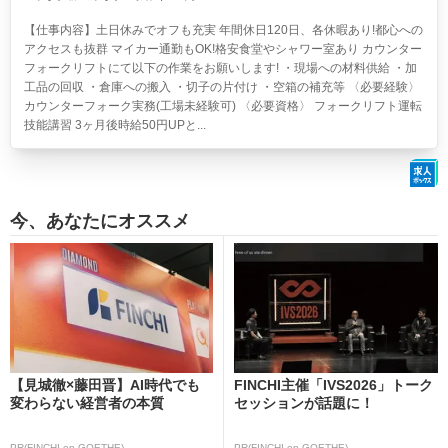
【仕事内容】土日休みでオフも充実 年間休日120日、各休暇あり!都心への
アクセスも抜群 マイカー通勤もOK!格安食堂やシャワー室あり カウンター
フォークリフトにて以下の作業をお願いします! ・現場への材料供給 ・加
工品の回収 ・倉庫への搬入 ・切子の片付け ・空箱の補充等 〈必要経験〉
カウンターフォーク実務(工場未経験可) 〈必要資格〉 フォークリフト運転
技能講習 3ヶ月後時給50円UPと...
今、あなたにオススメ
【見城徹×藤田晋】AI時代でも
FINCHI主催「IVS2026」トーク
変わらない経営者の本質
セッションが話題に！
PR(FINCHI on GOETHE)
PR(FINCHI on GOETHE)