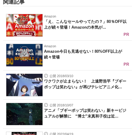
関連記事
Amazon
「え、こんなセールやってたの？」80％OFF以
上が続々登場！Amazonの本気が...
PR
Amazon
Amazon今日も見逃せない！80%OFF以上が
続々登場
PR
公開 2018/03/10
ワクワクが止まらない！ 上遠野浩平『ブギー
ポップは笑わない』が再びテレビアニメ化...
公開 2018/10/07
アニメ「ブギーポップは笑わない」新キービジ
ュアルが解禁に “博士”末真和子役は近...
公開 2022/04/19