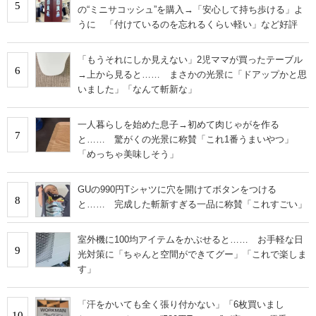
5
の“ミニサコッシュ”を購入→「安心して持ち歩ける」よ
うに 「付けているのを忘れるくらい軽い」など好評
「もうそれにしか見えない」2児ママが買ったテーブル
6
→上から見ると…… まさかの光景に「ドアップかと思
いました」「なんて斬新な」
一人暮らしを始めた息子→初めて肉じゃがを作る
7
と…… 驚がくの光景に称賛「これ1番うまいやつ」
「めっちゃ美味しそう」
GUの990円Tシャツに穴を開けてボタンをつける
8
と…… 完成した斬新すぎる一品に称賛「これすごい」
室外機に100均アイテムをかぶせると…… お手軽な日
9
光対策に「ちゃんと空間ができてグー」「これで楽しま
す」
「汗をかいても全く張り付かない」「6枚買いまし
10