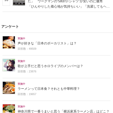
た」 ワークマンの“580円Tシャツ”が安いのに優秀
「ひんやりした着心地が気持ちいい」「洗濯してもヘタ
らない」
アンケート
実施中
声が好きな「日本のボーカリスト」は？
回答数：49509
実施中
歌が上手だと思うホロライブのメンバーは？
回答数：23876
実施中
ラーメンって日本食？それとも中華料理？
回答数：19657
実施中
神奈川県で一番うまいと思う「横浜家系ラーメン店」はどこ？