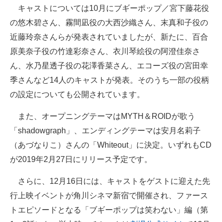
キャストについては10月にブギーポップ／宮下藤花役
の悠木碧さん、霧間凪役の大西沙織さん、末真和子役の
近藤玲奈さんらが発表されていましたが、新たに、百合
原美奈子役の竹達彩奈さん、衣川琴絵役の阿澄佳奈さ
ん、水乃星透子役の花澤香菜さん、エコーズ役の宮田幸
季さんなど14人のキャストが発表。そのうち一部の役柄
の設定についても公開されています。
また、オープニングテーマはMYTH＆ROIDが歌う
「shadowgraph」、エンディングテーマは安月名莉子
（あづなりこ）さんの「Whiteout」に決定。いずれもCD
が2019年2月27日にリリース予定です。
さらに、12月16日には、キャストをゲストに迎えた先
行上映イベントが角川シネマ新宿で開催され、ファース
トエピソードとなる「ブギーポップは笑わない」編（第