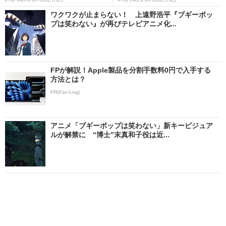
ワクワクが止まらない！ 上遠野浩平『ブギーポッ
プは笑わない』が再びテレビアニメ化...
FPが解説！Apple製品を分割手数料0円で入手する
方法とは？
PR(Fav-Log)
アニメ「ブギーポップは笑わない」新キービジュア
ルが解禁に “博士”末真和子役は近...