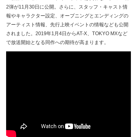
2弾が11月30日に公開。さらに、スタッフ・キャスト情
ITの今と未来を見通す
報やキャラクター設定、オープニングとエンディングの
アーティスト情報、先行上映イベントの情報なども公開
スマホと通信の最新トレンド
されました。2019年1月4日からAT-X、TOKYO MXなど
進化するPCとデバイスの未来
で放送開始となる同作への期待が高まります。
好きが集まる 比べて選べる
ビジネスと働き方のヒント
AI活用のいまが分かる
企業ITのトレンドを詳説
経営リーダーのコミュニティ
マーケ×ITの今がよく分かる
ITエンジニア向け専門サイト