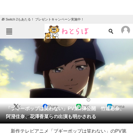
🎁 Switch 2もあたる！ プレゼントキャンペーン実施中！
ねとらぼメニュー
TOP
ニュース
エンタメ
クイズ
グルメ
地域
住まい
教育・育児
動物
リサーチ
2018/11/30 18:11（公開）
X
Share
LINE
hatena
会員記事
「ブギーポップは笑わない」PV第2弾公開 竹達彩奈、
阿澄佳奈、花澤香菜らの出演も明かされる
先行上映イベントの告知も。
メディア
新作テレビアニメ「ブギーポップは笑わない」のPV第
注目記事を集めた総合ページ