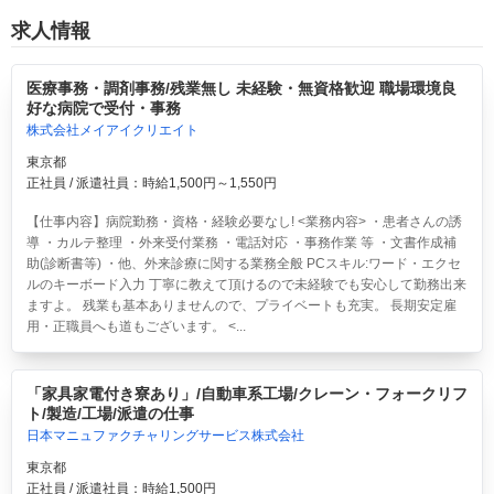
求人情報
医療事務・調剤事務/残業無し 未経験・無資格歓迎 職場環境良
好な病院で受付・事務
株式会社メイアイクリエイト
東京都
正社員 / 派遣社員：時給1,500円～1,550円
【仕事内容】病院勤務・資格・経験必要なし! <業務内容> ・患者さんの誘
導 ・カルテ整理 ・外来受付業務 ・電話対応 ・事務作業 等 ・文書作成補
助(診断書等) ・他、外来診療に関する業務全般 PCスキル:ワード・エクセ
ルのキーボード入力 丁寧に教えて頂けるので未経験でも安心して勤務出来
ますよ。 残業も基本ありませんので、プライベートも充実。 長期安定雇
用・正職員へも道もございます。 <...
「家具家電付き寮あり」/自動車系工場/クレーン・フォークリフ
ト/製造/工場/派遣の仕事
日本マニュファクチャリングサービス株式会社
東京都
正社員 / 派遣社員：時給1,500円