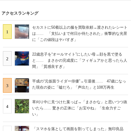
アクセスランキング
セカストに50着以上の服を買取依頼→渡されたレシート
1
は…… 「支払いまで何日か待たされた」衝撃的な光景
に「この値段はヤバすぎ」
22歳息子を“オールマイト”にしたい母→顔を黒で塗る
2
と…… まさかの完成度に「フィギュアかと思ったら人
間」「質感良すぎ」
平成の“元仮面ライダー俳優”→引退後…… 47歳になっ
3
た現在の姿に「嘘だろ」「声出た」と108万再生
草刈り中に見つけた葉っぱ→「まさかな」と思いつつ抜
4
いたら…… 驚きの正体に「お宝やね」「生命力すご
い」
「スマホを落として画面を割ってしまった」無印良品