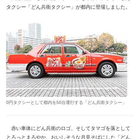
タクシー「どん兵衛タクシー」が都内に登場しました。
ITの今と未来を見通す
スマホと通信の最新トレンド
進化するPCとデバイスの未来
好きが集まる 比べて選べる
ビジネスと働き方のヒント
AI活用のいまが分かる
企業ITのトレンドを詳説
0円タクシーとして都内を50台運行する「どん兵衛タクシー」
経営リーダーのコミュニティ
マーケ×ITの今がよく分かる
赤い車体にどん兵衛のロゴ、そしてタマゴを落として
ITエンジニア向け専門サイト
とろっとまろやか、おいしそうな月見そばにした「どん