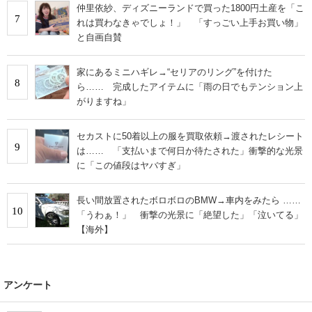
仲里依紗、ディズニーランドで買った1800円土産を「こ
7
れは買わなきゃでしょ！」 「すっごい上手お買い物」
と自画自賛
家にあるミニハギレ→“セリアのリング”を付けた
8
ら…… 完成したアイテムに「雨の日でもテンション上
がりますね」
セカストに50着以上の服を買取依頼→渡されたレシート
9
は…… 「支払いまで何日か待たされた」衝撃的な光景
に「この値段はヤバすぎ」
長い間放置されたボロボロのBMW→車内をみたら ……
10
「うわぁ！」 衝撃の光景に「絶望した」「泣いてる」
【海外】
アンケート