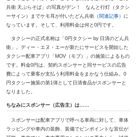
兵衛 天ぷらそば」の写真がデン！ なんと行灯（タクシ
企業向けIT製品の総合サイト
ーサイン）までケモ耳が付いたどん兵衛
（関連記事）
に
IT製品の技術・比較・事例
なっています。そして、利用料金は何と0円です。
製造業のIT導入・活用を支援
タクシーの正式名称は「0円タクシー by 日清のどん兵
モノづくり技術者専門サイト
衛」。ディー・エヌ・エーが新たにサービスを開始した
タクシー配車アプリ「MOV（モブ）」の施策によるもの
エレクトロニクス専門サイト
です。料金0円は、契約スポンサーと同サービスの広告
電子設計の基本と応用
費によって乗客が支払う利用料金をまかなう仕組み。0
円タクシー施策の第1弾として日清食品がスポンサーと
エネルギーの専門メディア
なりました。
建設×テクノロジーの最前線
ちなみにスポンサー（広告主）は……
ちょっと気になるネットの話題
スポンサーは配車アプリで呼べる車両に対して、車体
ラッピングや車内の装飾、装備でピンポイントな宣伝が