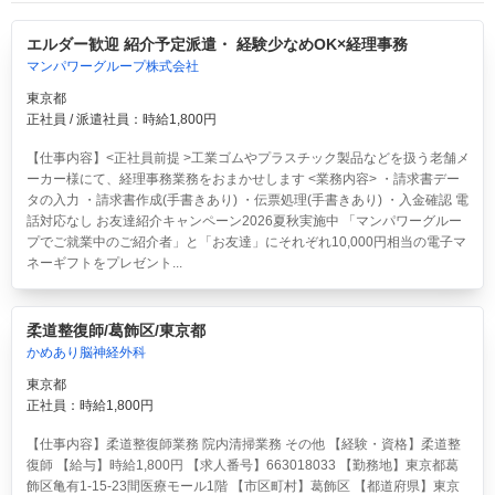
エルダー歓迎 紹介予定派遣・ 経験少なめOK×経理事務
マンパワーグループ株式会社
東京都
正社員 / 派遣社員：時給1,800円
【仕事内容】<正社員前提 >工業ゴムやプラスチック製品などを扱う老舗メ
ーカー様にて、経理事務業務をおまかせします <業務内容> ・請求書デー
タの入力 ・請求書作成(手書きあり) ・伝票処理(手書きあり) ・入金確認 電
話対応なし お友達紹介キャンペーン2026夏秋実施中 「マンパワーグルー
プでご就業中のご紹介者」と「お友達」にそれぞれ10,000円相当の電子マ
ネーギフトをプレゼント...
柔道整復師/葛飾区/東京都
かめあり脳神経外科
東京都
正社員：時給1,800円
【仕事内容】柔道整復師業務 院内清掃業務 その他 【経験・資格】柔道整
復師 【給与】時給1,800円 【求人番号】663018033 【勤務地】東京都葛
飾区亀有1-15-23間医療モール1階 【市区町村】葛飾区 【都道府県】東京