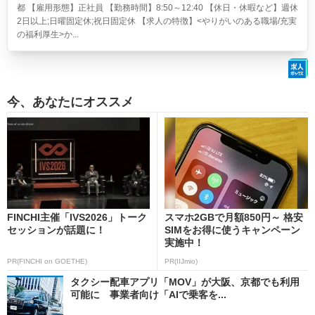
都 【雇用形態】正社員 【勤務時間】8:50～12:40 【休日・休暇など】週休
2日以上;日曜固定休;祝日固定休 【求人の特徴】<やりがいのある職場/充実
の福利厚生>か...
今、あなたにオススメ
FINCHI主催「IVS2026」トーク
スマホ2GBで月額850円～ 格安
セッションが話題に！
SIMをお得に使うキャンペーン
実施中！
PR(FINCHI on GOETHE)
PR(IIJmio)
タクシー配車アプリ「MOV」が大阪、京都でも利用
可能に 事業者向け「AIで乗客を...