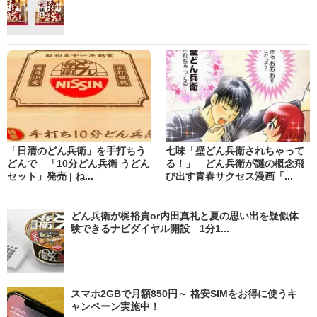
「日清のどん兵衛」を手打ちう
七味「壁どん兵衛されちゃって
どんで 「10分どん兵衛 うどん
る！」 どん兵衛が謎の概念飛
セット」発売 | ね...
び出す青春サクセス漫画「...
どん兵衛が梶裕貴or内田真礼と夏の思い出を疑似体
験できるナビダイヤル開設 1分1...
スマホ2GBで月額850円～ 格安SIMをお得に使うキ
ャンペーン実施中！