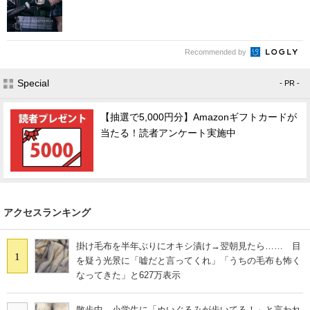
Recommended by
Special
- PR -
【抽選で5,000円分】Amazonギフトカードが
当たる！読者アンケート実施中
アクセスランキング
掛け毛布を半年ぶりにオキシ漬け→翌朝見たら…… 目
1
を疑う光景に「嘘だと言ってくれ」「うちの毛布も怖く
なってきた」と627万表示
散歩中、小学生に「ぬいぐるみが歩いてる！」と言われ