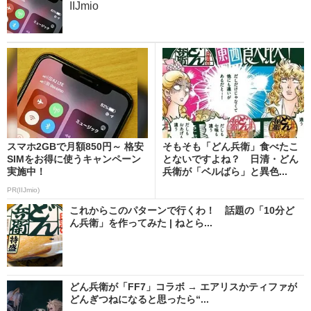
IIJmio
スマホ2GBで月額850円～ 格安
そもそも「どん兵衛」食べたこ
SIMをお得に使うキャンペーン
とないですよね？ 日清・どん
実施中！
兵衛が「ベルばら」と異色...
PR(IIJmio)
これからこのパターンで行くわ！ 話題の「10分ど
ん兵衛」を作ってみた | ねとら...
どん兵衛が「FF7」コラボ → エアリスかティファが
どんぎつねになると思ったら“...