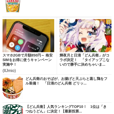
スマホ2GBで月額850円～ 格安
輝夜月と日清「どん兵衛」がコ
SIMをお得に使うキャンペーン
ラボ決定！ 「タイアップこな
実施中！
いので勝手に決めちゃいま...
(IIJmio)
どん兵衛のおそばが、お揚げと天ぷらと蒸し鶏をフ
ル装備！ 「日清のどん兵衛 どリッ...
【どん兵衛】人気ランキングTOP10！ 1位は「き
つねうどん」に決定！【最新投票...