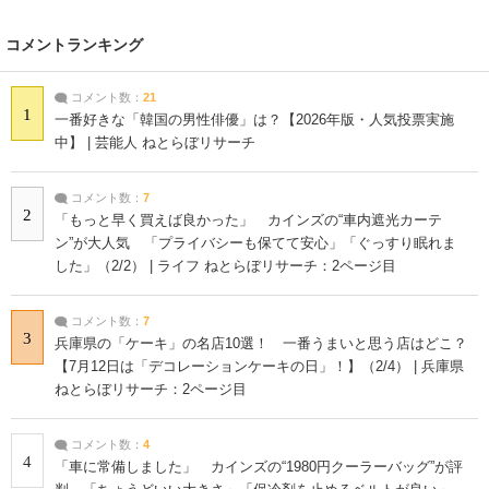
コメントランキング
コメント数：
21
1
一番好きな「韓国の男性俳優」は？【2026年版・人気投票実施
中】 | 芸能人 ねとらぼリサーチ
コメント数：
7
2
「もっと早く買えば良かった」 カインズの“車内遮光カーテ
ン”が大人気 「プライバシーも保てて安心」「ぐっすり眠れま
した」（2/2） | ライフ ねとらぼリサーチ：2ページ目
コメント数：
7
3
兵庫県の「ケーキ」の名店10選！ 一番うまいと思う店はどこ？
【7月12日は「デコレーションケーキの日」！】（2/4） | 兵庫県
ねとらぼリサーチ：2ページ目
コメント数：
4
4
「車に常備しました」 カインズの“1980円クーラーバッグ”が評