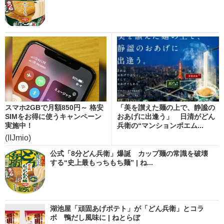
スマホ2GBで月額850円～ 格安
「美を讃えた麺の上で、静謐の
SIMをお得に使うキャンペーン
おあげに出逢う」 日清がどん
実施中！
兵衛の“マンションポエム...
(IIJmio)
公式「8分どん兵衛」爆誕 カップ麺の常識を破壊
する“史上最もっちもち麺” | ね...
湖池屋「頑固あげポテト」が「どん兵衛」とコラ
ボ 鴨だし風味に | ねとらぼ