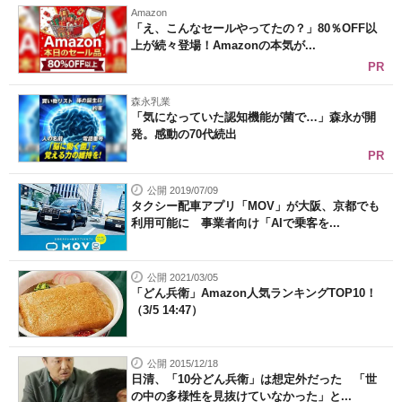
Amazon
「え、こんなセールやってたの？」80％OFF以
上が続々登場！Amazonの本気が...
PR
森永乳業
「気になっていた認知機能が菌で…」森永が開
発。感動の70代続出
PR
公開 2019/07/09
タクシー配車アプリ「MOV」が大阪、京都でも
利用可能に 事業者向け「AIで乗客を...
公開 2021/03/05
「どん兵衛」Amazon人気ランキングTOP10！
（3/5 14:47）
公開 2015/12/18
日清、「10分どん兵衛」は想定外だった 「世
の中の多様性を見抜けていなかった」と...