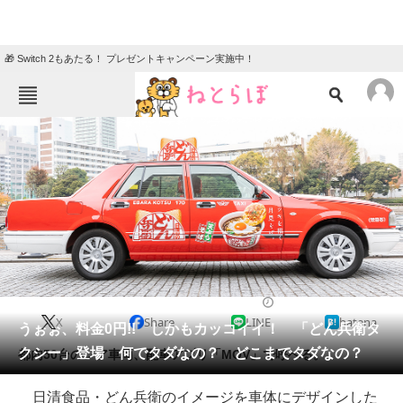
🎁 Switch 2もあたる！ プレゼントキャンペーン実施中！
ねとらぼメニュー
TOP
ニュース
エンタメ
クイズ
グルメ
地域
住まい
教育・育児
動物
リサーチ
2018/12/06 15:25（公開）
X
Share
LINE
hatena
会員記事
うぉぉ、料金0円!! しかもカッコイイ！ 「どん兵衛タ
クシー」登場 何でタダなの？ どこまでタダなの？
都内50台のレア車両、配車アプリ「MOV」で呼べる。
メディア
日清食品・どん兵衛のイメージを車体にデザインした
注目記事を集めた総合ページ