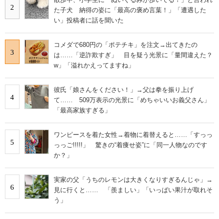
2
た子犬 納得の姿に「最高の褒め言葉！」「遭遇した
い」投稿者に話を聞いた
コメダで680円の「ポテチキ」を注文→出てきたの
3
は……「逆詐欺すぎ」 目を疑う光景に「量間違えた？
w」「溢れかえってますね」
彼氏「娘さんをください！」→父は拳を振り上げ
4
て…… 509万表示の光景に「めちゃいいお義父さん」
「最高家族すぎる」
ワンピースを着た女性→着物に着替えると……「すっっ
5
っっご!!!!!」 驚きの“着痩せ姿”に「同一人物なのです
か？」
実家の父「うちのレモンは大きくなりすぎるんじゃ」→
6
見に行くと…… 「羨ましい」「いっぱい果汁が取れそ
う」