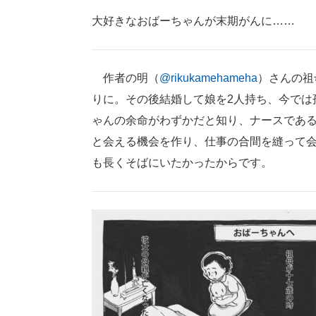
大好きなおばーちゃんが末期がんに……
作者の明（
@rikukamehameha
）さんの祖
りに。その後結婚して娘を2人持ち、今では
ゃんの余命がわずかだと知り、ナースであ
と会える機会を作り、仕事の合間を縫って
も長くそばにいたかったからです。