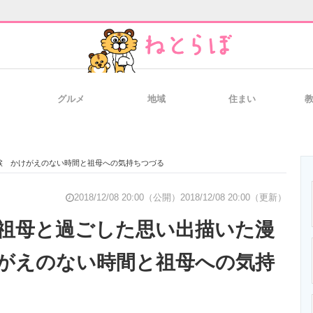
グルメ
地域
住まい
と未来を見通す
スマホと通信の最新トレンド
進化するPCとデ
涙 かけがえのない時間と祖母への気持ちつづる
のいまが分かる
企業ITのトレンドを詳説
経営リーダーの
2018/12/08 20:00（公開）
2018/12/08 20:00（更新）
祖母と過ごした思い出描いた漫
がえのない時間と祖母への気持
T製品の総合サイト
IT製品の技術・比較・事例
製造業のIT導入