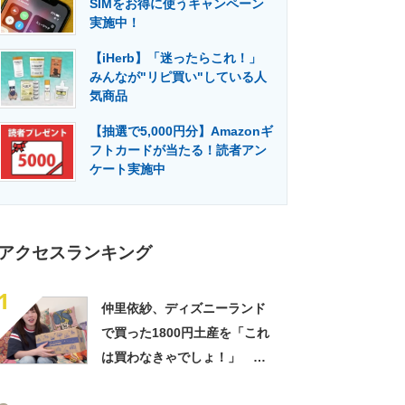
SIMをお得に使うキャンペーン
門メディア
建設×テクノロジーの最前線
実施中！
【iHerb】「迷ったらこれ！」
みんなが"リピ買い"している人
気商品
【抽選で5,000円分】Amazonギ
フトカードが当たる！読者アン
ケート実施中
アクセスランキング
1
仲里依紗、ディズニーランド
で買った1800円土産を「これ
は買わなきゃでしょ！」
「すっごい上手お買い物」と