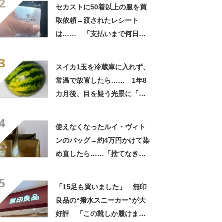
2
自画自賛
セカストに50着以上の服を買
取依頼→渡されたレシート
は…… 「支払いまで何日か
待たされた」衝撃的な光景に
3
「この値段はヤバすぎ」
スイカ1玉を冷蔵庫に入れず、
常温で放置したら…… 1年8
カ月後、目を疑う光景に「ヤ
バいヤバいヤバい」「えっ、
4
こんな姿に……!?」
使えなくなったルイ・ヴィト
ンのバッグ→約4万円かけて染
め直したら……「捨てなきゃ
よかった」「そういう使い道
5
もあったのか」
「15足も買いました」 無印
良品の“撥水スニーカー”が大
好評 「この靴しか履けませ