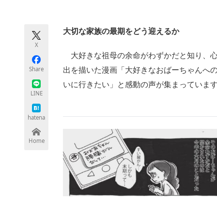
モノづくり技術者専門サイト
エレクトロ
大切な家族の最期をどう迎えるか
X
ちょっと気になるネットの話題
大好きな祖母の余命がわずかだと知り、心
Share
出を描いた漫画「大好きなおばーちゃんへ
いに行きたい」と感動の声が集まっていま
LINE
hatena
Home