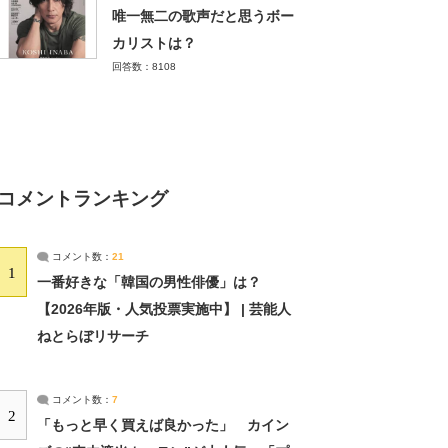
唯一無二の歌声だと思うボー
カリストは？
回答数：8108
コメントランキング
コメント数：
21
1
一番好きな「韓国の男性俳優」は？
【2026年版・人気投票実施中】 | 芸能人
ねとらぼリサーチ
コメント数：
7
2
「もっと早く買えば良かった」 カイン