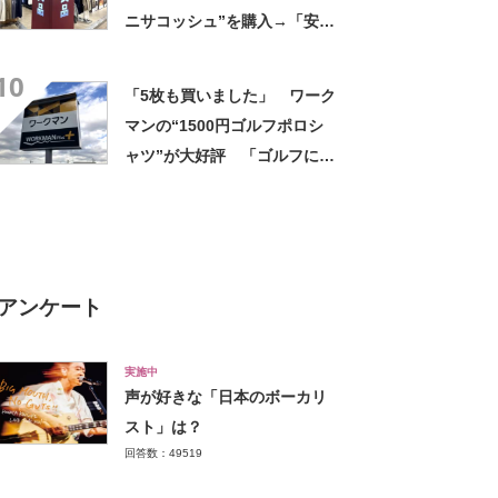
ニサコッシュ”を購入→「安心
して持ち歩ける」ように
10
「付けているのを忘れるくら
「5枚も買いました」 ワーク
い軽い」など好評
マンの“1500円ゴルフポロシ
ャツ”が大好評 「ゴルフにも
普段使いにも最適」「汗をか
いてもすぐ乾く」「全てに大
満足しています」
アンケート
実施中
声が好きな「日本のボーカリ
スト」は？
回答数：49519