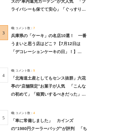
ズの“車内遮光カーテン”が大人気 「プ
ライバシーも保てて安心」「ぐっすり眠
れました」（2/2） | ライフ ねとらぼリ
サーチ：2ページ目
コメント数：
7
3
兵庫県の「ケーキ」の名店10選！ 一番
うまいと思う店はどこ？【7月12日は
「デコレーションケーキの日」！】
（2/4） | 兵庫県 ねとらぼリサーチ：2ペ
ージ目
コメント数：
5
4
「北海道土産としてもセンス抜群」六花
亭の“店舗限定”お菓子が人気 「こんな
の初めて」「箱買いするべきだった」
（1/2） | 北海道 ねとらぼリサーチ
コメント数：
4
5
「車に常備しました」 カインズ
の“1980円クーラーバッグ”が評判 「ち