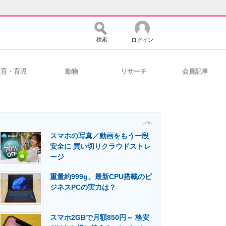
検索
ログイン
教育・育児
動物
リサーチ
会員記事
バイスの未来
好きが集まる 比べて選べる
- PR -
スマホの写真／動画をもう一段
コミュニティ
マーケ×ITの今がよく分かる
安全に 買い切りクラウドストレ
ージ
重量約999g、最新CPU搭載のビ
・活用を支援
ジネスPCの実力は？
スマホ2GBで月額850円～ 格安