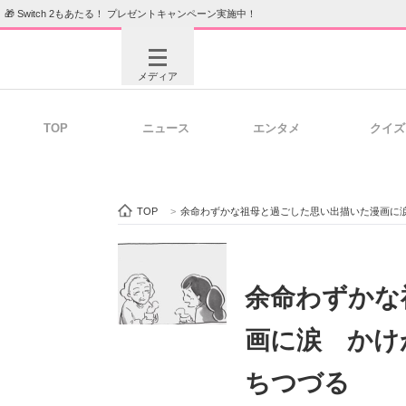
🎁 Switch 2もあたる！ プレゼントキャンペーン実施中！
メディア
TOP
ニュース
エンタメ
クイズ
注目記事を集めた総合ページ
ITの今
TOP
>
余命わずかな祖母と過ごした思い出描いた漫画に
ビジネスと働き方のヒント
AI活用
余命わずかな
画に涙 かけ
ITエンジニア向け専門サイト
企業向けI
ちつづる