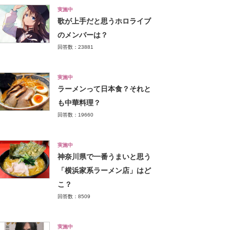
実施中
歌が上手だと思うホロライブ
のメンバーは？
回答数：23881
実施中
ラーメンって日本食？それと
も中華料理？
回答数：19660
実施中
神奈川県で一番うまいと思う
「横浜家系ラーメン店」はど
こ？
回答数：8509
実施中