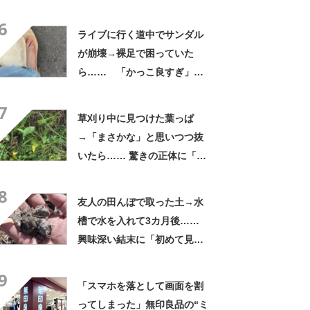
ん」「本当に疲れにくい」
6
「一生買い続けます」
ライブに行く道中でサンダル
が崩壊→裸足で困っていた
ら…… 「かっこ良すぎ」ま
さかの展開に感動「こういう
7
人に私もなりたい」
草刈り中に見つけた葉っぱ
→「まさかな」と思いつつ抜
いたら…… 驚きの正体に「お
宝やね」「生命力すごい」
8
友人の田んぼで取った土→水
槽で水を入れて3カ月後……
興味深い結末に「初めて見
た」「こんなデカくなん
9
の？」投稿者に話を聞いた
「スマホを落として画面を割
ってしまった」無印良品の“ミ