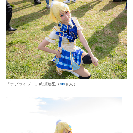
「ラブライブ！」絢瀬絵里（
sis
さん）