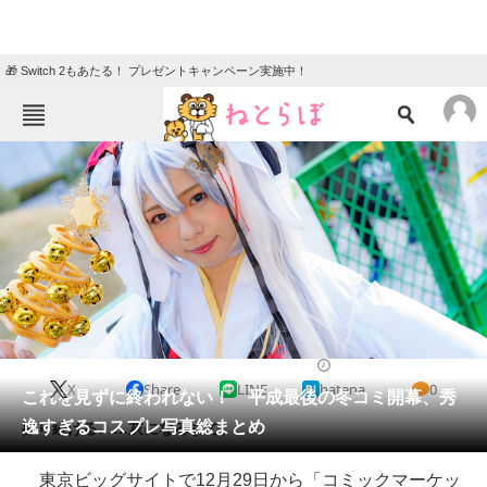
🎁 Switch 2もあたる！ プレゼントキャンペーン実施中！
ねとらぼメニュー
TOP
ニュース
エンタメ
クイズ
グルメ
地域
住まい
教育・育児
動物
リサーチ
2018/12/29 13:00（公開）
X
Share
LINE
hatena
0
会員記事
これを見ずに終われない！ 平成最後の冬コミ開幕、秀
逸すぎるコスプレ写真総まとめ
撮り続ける……灰になるまで。
メディア
東京ビッグサイトで12月29日から「コミックマーケッ
注目記事を集めた総合ページ