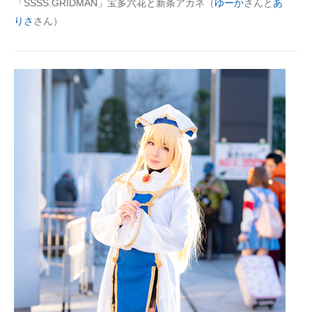
「SSSS.GRIDMAN」宝多六花と新条アカネ（
ゆーか
さんと
あ
りさ
さん）