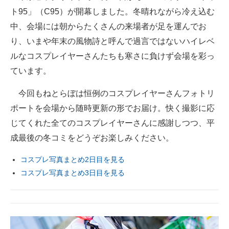
ト95」（C95）が開幕しました。冬晴れながら冷え込む
ITの今と未来を見通す
中、会場には朝からたくさんの来場者が足を運んでお
り、いまや年末の風物詩と呼んで過言ではないハイレベ
スマホと通信の最新トレンド
ルなコスプレイヤーさんたちも寒さに負けず会場を彩っ
進化するPCとデバイスの未来
ています。
好きが集まる 比べて選べる
今回もねとらぼは恒例のコスプレイヤーさんフォトリ
ポートを会場から随時更新の形でお届け。快く撮影に応
ビジネスと働き方のヒント
じてくれた全てのコスプレイヤーさんに感謝しつつ、平
AI活用のいまが分かる
成最後の冬コミをどうぞお楽しみください。
企業ITのトレンドを詳説
コスプレ写真まとめ2日目を見る
コスプレ写真まとめ3日目を見る
経営リーダーのコミュニティ
マーケ×ITの今がよく分かる
ITエンジニア向け専門サイト