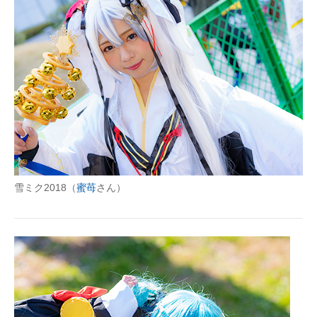
企業向けIT製品の総合サイト
IT製品の技術・比較・事例
製造業のIT導入・活用を支援
モノづくり技術者専門サイト
エレクトロニクス専門サイト
電子設計の基本と応用
雪ミク2018（
蜜苺
さん）
エネルギーの専門メディア
建設×テクノロジーの最前線
ちょっと気になるネットの話題