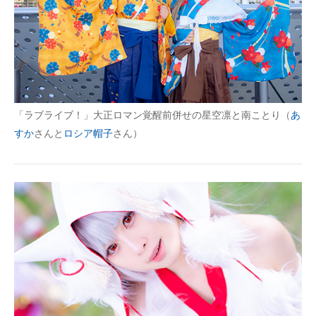
「ラブライブ！」大正ロマン覚醒前併せの星空凛と南ことり（
あ
すか
さんと
ロシア帽子
さん）