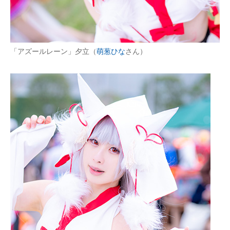
「アズールレーン」夕立（
萌葱ひな
さん）