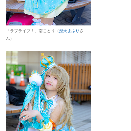
「ラブライブ！」南ことり（
澄天まふり
さ
ん）