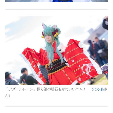
「アズールレーン」振り袖の明石もかわいいニャ！ （
にゃあ
さ
ん）