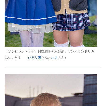
「ゾンビランドサガ」紺野純子と水野愛。ゾンビランドサガ
はいいぞ！ （
ぴろり菌
さんと
ルナ
さん）