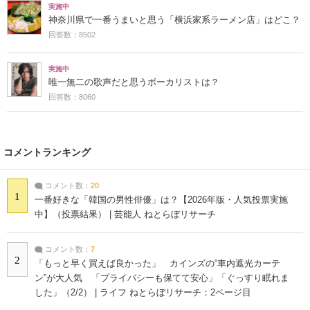
実施中
神奈川県で一番うまいと思う「横浜家系ラーメン店」はどこ？
回答数：8502
実施中
唯一無二の歌声だと思うボーカリストは？
回答数：8060
コメントランキング
コメント数：
20
1
一番好きな「韓国の男性俳優」は？【2026年版・人気投票実施
中】（投票結果） | 芸能人 ねとらぼリサーチ
コメント数：
7
2
「もっと早く買えば良かった」 カインズの“車内遮光カーテ
ン”が大人気 「プライバシーも保てて安心」「ぐっすり眠れま
した」（2/2） | ライフ ねとらぼリサーチ：2ページ目