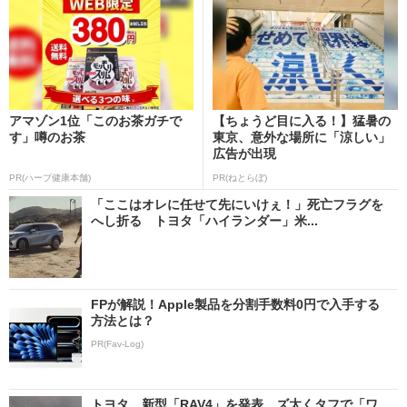
アマゾン1位「このお茶ガチで
【ちょうど目に入る！】猛暑の
す」噂のお茶
東京、意外な場所に「涼しい」
広告が出現
PR(ハーブ健康本舗)
PR(ねとらぼ)
「ここはオレに任せて先にいけぇ！」死亡フラグを
へし折る トヨタ「ハイランダー」米...
FPが解説！Apple製品を分割手数料0円で入手する
方法とは？
PR(Fav-Log)
トヨタ、新型「RAV4」を発表 ズ太くタフで「ワ