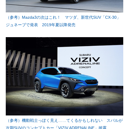
（参考）Mazda3の次はこれ！ マツダ、新世代SUV「CX-30」
ジュネーブで発表 2019年夏以降発売
（参考）機動戦士っぽく見え……てくるかもしれない スバルが
次期SUVのコンセプトカー「VIZIV ADRENALINE」披露