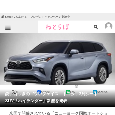
🎁 Switch 2もあたる！ プレゼントキャンペーン実施中！
ねとらぼメニュー
TOP
ニュース
エンタメ
クイズ
グルメ
地域
住まい
教育・育児
動物
リサーチ
2019/04/19 07:00（公開）
X
Share
LINE
hatena
会員記事
鋭い目つきのゴツいフェイス トヨタ、3列シート
SUV「ハイランダー」新型を発表
燃費向上、新ステムの搭載も明らかに。
メディア
米国で開催されている「ニューヨーク国際オートショ
注目記事を集めた総合ページ