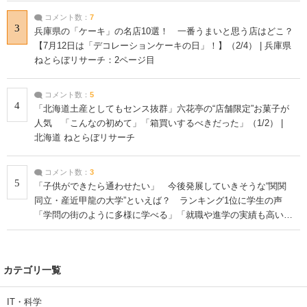
コメント数：
7
3
兵庫県の「ケーキ」の名店10選！ 一番うまいと思う店はどこ？
【7月12日は「デコレーションケーキの日」！】（2/4） | 兵庫県
ねとらぼリサーチ：2ページ目
コメント数：
5
4
「北海道土産としてもセンス抜群」六花亭の“店舗限定”お菓子が
人気 「こんなの初めて」「箱買いするべきだった」（1/2） |
北海道 ねとらぼリサーチ
コメント数：
3
5
「子供ができたら通わせたい」 今後発展していきそうな“関関
同立・産近甲龍の大学”といえば？ ランキング1位に学生の声
「学問の街のように多様に学べる」「就職や進学の実績も高い」
| 大学 ねとらぼリサーチ
カテゴリ一覧
IT・科学