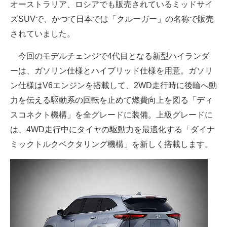
オーストラリア、ロシアでも販売されているミッドサイ
企業向けIT製品の総合サイト
ズSUVで、かつて日本では「クルーガー」の名称で販売
されていました。
IT製品の技術・比較・事例
今回のモデルチェンジで4代目となる新型ハイランダ
製造業のIT導入・活用を支援
ーは、ガソリン仕様とハイブリッド仕様を用意。ガソリ
モノづくり技術者専門サイト
ン仕様はV6エンジンを搭載して、2WD走行時に後輪へ動
エレクトロニクス専門サイト
力を伝える駆動系の回転を止めて燃費向上を図る「ディ
スコネクト機構」を全グレードに装備。上級グレードに
電子設計の基本と応用
は、4WD走行中にタイヤの駆動力を最適化する「ダイナ
エネルギーの専門メディア
ミックトルクベクタリング機構」を新しく搭載します。
建設×テクノロジーの最前線
ちょっと気になるネットの話題