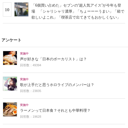
「6個買い占めた」セブンの“超人気アイス”が今年も登
10
場 「シャリシャリ濃厚」「ちょーーーうまい」「箱で
欲しいよこれ」「喫茶店で出てきてもおかしくない」
アンケート
実施中
声が好きな「日本のボーカリスト」は？
回答数：49394
実施中
歌が上手だと思うホロライブのメンバーは？
回答数：23835
実施中
ラーメンって日本食？それとも中華料理？
回答数：19628