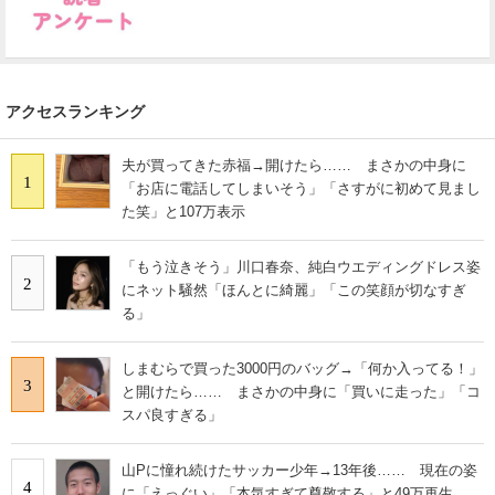
アクセスランキング
夫が買ってきた赤福→開けたら…… まさかの中身に
1
「お店に電話してしまいそう」「さすがに初めて見まし
た笑」と107万表示
「もう泣きそう」川口春奈、純白ウエディングドレス姿
2
にネット騒然「ほんとに綺麗」「この笑顔が切なすぎ
る」
しまむらで買った3000円のバッグ→「何か入ってる！」
3
と開けたら…… まさかの中身に「買いに走った」「コ
スパ良すぎる」
山Pに憧れ続けたサッカー少年→13年後…… 現在の姿
4
に「えっぐい」「本気すぎて尊敬する」と49万再生