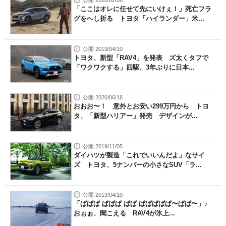
公開 2020/02/06
「ここはオレに任せて先にいけぇ！」死亡フラ
グをへし折る トヨタ「ハイランダー」米...
公開 2019/04/10
トヨタ、新型「RAV4」を発表 ズ太くタフで
「ワクワクする」四駆、3年ぶりに日本...
公開 2020/06/18
おおお〜！ 意外とお安い299万円から トヨ
タ、「新型ハリアー」発売 デザインが...
公開 2019/11/05
ダイハツが製造「これでいいんだよ」なサイ
ズ トヨタ、5ナンバーの小さなSUV「ラ...
公開 2019/04/10
「ぱぱぱ ぱぱぱ ぱぱ ぱぱぱぱぱ〜ぱぱ〜」♪
おぉぉ、聞こえる RAV4が氷上...