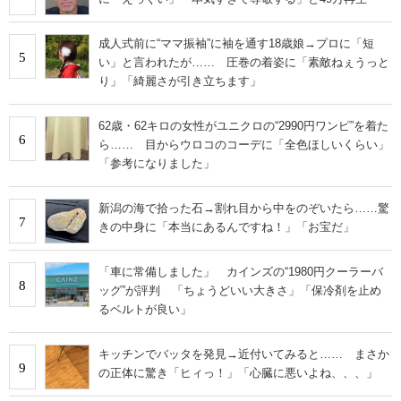
成人式前に“ママ振袖”に袖を通す18歳娘→プロに「短
5
い」と言われたが…… 圧巻の着姿に「素敵ねぇうっと
り」「綺麗さが引き立ちます」
62歳・62キロの女性がユニクロの“2990円ワンピ”を着た
6
ら…… 目からウロコのコーデに「全色ほしいくらい」
「参考になりました」
新潟の海で拾った石→割れ目から中をのぞいたら……驚
7
きの中身に「本当にあるんですね！」「お宝だ」
「車に常備しました」 カインズの“1980円クーラーバ
8
ッグ”が評判 「ちょうどいい大きさ」「保冷剤を止め
るベルトが良い」
キッチンでバッタを発見→近付いてみると…… まさか
9
の正体に驚き「ヒィっ！」「心臓に悪いよね、、、」