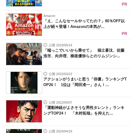
PR
Amazon
「え、こんなセールやってたの？」80％OFF以
上が続々登場！Amazonの本気が...
PR
公開 2019/05/14
「端っこでいいから乗せて」 福士蒼汰、佐藤
浩市、向井理、柳楽優弥らとのリムジンシ...
公開 2022/03/22
アクションがうまいと思う「俳優」ランキングT
OP26！ 1位は「岡田准一」さん！...
公開 2022/04/07
「運動神経がよさそうな男性タレント」ランキ
ングTOP24！ 「木村拓哉」を抑えた...
公開 2024/04/19