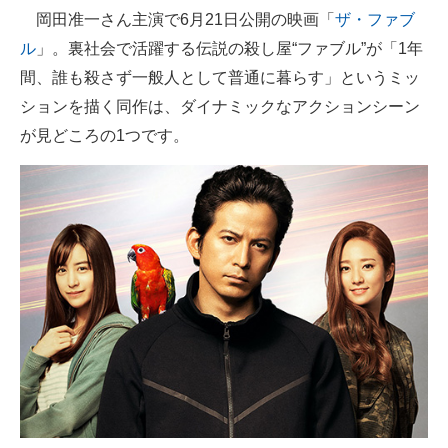
岡田准一さん主演で6月21日公開の映画「
ザ・ファブ
ITの今と未来を見通す
ル
」。裏社会で活躍する伝説の殺し屋“ファブル”が「1年
間、誰も殺さず一般人として普通に暮らす」というミッ
スマホと通信の最新トレンド
ションを描く同作は、ダイナミックなアクションシーン
進化するPCとデバイスの未来
が見どころの1つです。
好きが集まる 比べて選べる
ビジネスと働き方のヒント
AI活用のいまが分かる
企業ITのトレンドを詳説
経営リーダーのコミュニティ
マーケ×ITの今がよく分かる
ITエンジニア向け専門サイト