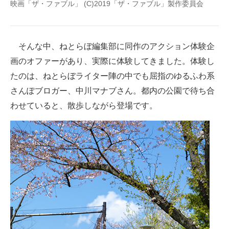
映画「ザ・ファブル」 (C)2019「ザ・ファブル」製作委員会
企業向けIT製品の総合サイト
IT製品の技術・比較・事例
そんな中、ねとらぼ編集部に同作のアクション体験企
製造業のIT導入・活用を支援
画のオファーがあり、実際に体験してきました。体験し
たのは、ねとらぼライター陣の中でも屈指のゆるふわ系
モノづくり技術者専門サイト
さんぽブロガー、中川マナブさん。都内の公園で待ち合
エレクトロニクス専門サイト
わせていると、散歩しながら登場です。
電子設計の基本と応用
エネルギーの専門メディア
建設×テクノロジーの最前線
ちょっと気になるネットの話題