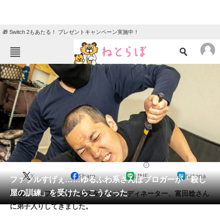
🎁 Switch 2もあたる！ プレゼントキャンペーン実施中！
ねとらぼメニュー
TOP
ニュース
エンタメ
クイズ
グルメ
地域
住まい
教育・育児
動物
リサーチ
2019/06/15 14:30（公開）
X
Share
LINE
hatena
会員記事
ファブルすげぇ……ゆるふわ系さんぽブロガーが「殺し
屋の訓練」を受けたらこうなった
映画「ザ・ファブル」のスタントコーディネーター、富田稔さん
メディア
に弟子入りしてきました。
注目記事を集めた総合ページ