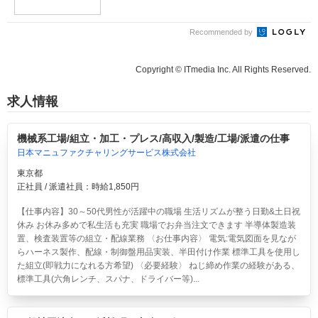
Recommended by
Copyright © ITmedia Inc. All Rights Reserved.
求人情報
機械系工場/組立・加工・プレス/高収入/製造/工場/派遣の仕事
日本マニュファクチャリングサービス株式会社
東京都
正社員 / 派遣社員：時給1,850円
【仕事内容】30～50代男性が活躍中の職場 生活リズムが整う日勤&土日祝
休み お休み多めで私生活も充実 職場でお弁当注文できます 半導体製造装
置、検査装置等の組立・配線業務 〈お仕事内容〉 電気:電気図面を見なが
らハーネス製作、配線・制御盤用品実装、半田付け作業 標準工具を使用し
た組立(即戦力になれる方希望) 〈必要経験〉 ねじ締め作業の経験がある、
標準工具(六角レンチ、スパナ、ドライバー等)...