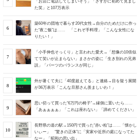
「お店に電話してしまいそう」「さすがに初めて見まし
た笑」と107万表示
築60年の団地で暮らす20代女性→自分のためだけに作っ
6
た“夜ご飯”は…… 「これぞ手料理」「こんな女性にな
りたい！」
「小手伸也そっくり」と言われた愛犬→「想像の10倍似
7
てて笑いが止まらない」まさかの姿に「生き別れの兄弟
説」「パーツのバランスが同じ」
外が暑くて夫に「40度超えてる」と連絡→目を疑う展開
8
が36万表示「こんな旦那さん羨ましいわ！」
思い切って買った“6万円の椅子”→縁側に置いたら……
9
「あぁぁぁぁ」「これは座れない」「諦めてください」
長野県の道の駅→150円で買った“赤い粒”は……「懐かし
10
いぃー」 “驚きの正体”に「実家や近所の庭になってた
なー」「昭和の思い出」