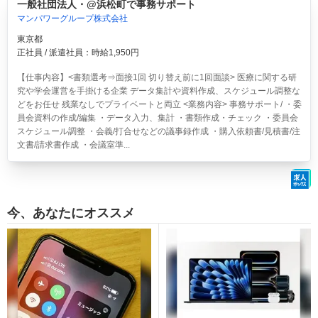
一般社団法人・@浜松町で事務サポート
マンパワーグループ株式会社
東京都
正社員 / 派遣社員：時給1,950円
【仕事内容】<書類選考⇒面接1回 切り替え前に1回面談> 医療に関する研
究や学会運営を手掛ける企業 データ集計や資料作成、スケジュール調整な
どをお任せ 残業なしでプライベートと両立 <業務内容> 事務サポート/ ・委
員会資料の作成/編集 ・データ入力、集計 ・書類作成・チェック ・委員会
スケジュール調整 ・会義/打合せなどの議事録作成 ・購入依頼書/見積書/注
文書/請求書作成 ・会議室準...
今、あなたにオススメ