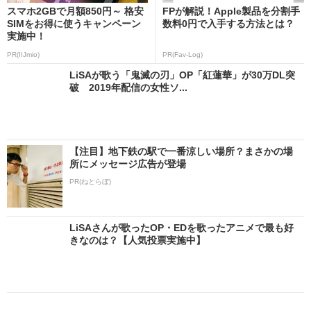
スマホ2GBで月額850円～ 格安
FPが解説！Apple製品を分割手
SIMをお得に使うキャンペーン
数料0円で入手する方法とは？
実施中！
PR(IIJmio)
PR(Fav-Log)
LiSAが歌う「鬼滅の刃」OP「紅蓮華」が30万DL突
破 2019年配信の女性ソ...
【注目】地下鉄の駅で一番涼しい場所？まさかの場
所にメッセージ広告が登場
PR(ねとらぼ)
LiSAさんが歌ったOP・EDを歌ったアニメで最も好
きなのは？【人気投票実施中】