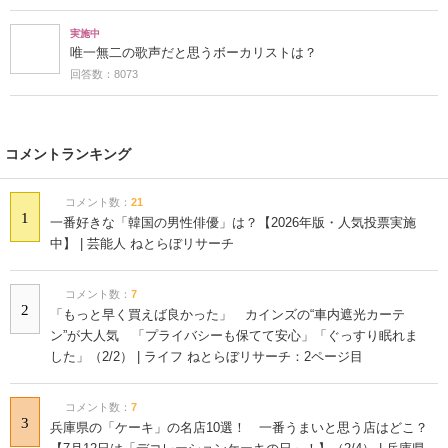
実施中
唯一無二の歌声だと思うボーカリストは？
回答数：8073
コメントランキング
コメント数：
21
1
一番好きな「韓国の男性俳優」は？【2026年版・人気投票実施
中】 | 芸能人 ねとらぼリサーチ
コメント数：
7
2
「もっと早く買えば良かった」 カインズの“車内遮光カーテ
ン”が大人気 「プライバシーも保てて安心」「ぐっすり眠れま
した」（2/2） | ライフ ねとらぼリサーチ：2ページ目
コメント数：
7
3
兵庫県の「ケーキ」の名店10選！ 一番うまいと思う店はどこ？