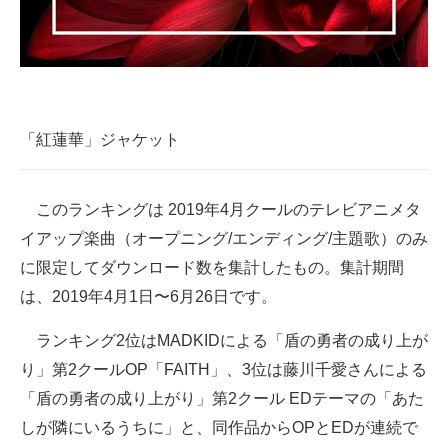
企業向けIT製品の総合サイト
IT製品の技術・比較・事例
製造業のIT導入・活用を支援
「紅蓮華」ジャケット
モノづくり技術者専門サイト
エレクトロニクス専門サイト
このランキングは 2019年4月クールのテレビアニメタ
イアップ楽曲（オープニング/エンディング/主題歌）のみ
電子設計の基本と応用
に限定してダウンロード数を集計したもの。集計期間
エネルギーの専門メディア
は、2019年4月1日〜6月26日です。
建設×テクノロジーの最前線
ランキング2位はMADKIDによる「盾の勇者の成り上が
ちょっと気になるネットの話題
り」第2クールOP「FAITH」、3位は藤川千愛さんによる
「盾の勇者の成り上がり」第2クール EDテーマの「あた
しが隣にいるうちに」と、同作品からOPとEDが連続で