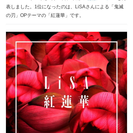
表しました。1位になったのは、LiSAさんによる「鬼滅
ITの今と未来を見通す
の刃」OPテーマの「紅蓮華」です。
スマホと通信の最新トレンド
進化するPCとデバイスの未来
好きが集まる 比べて選べる
ビジネスと働き方のヒント
AI活用のいまが分かる
企業ITのトレンドを詳説
経営リーダーのコミュニティ
マーケ×ITの今がよく分かる
ITエンジニア向け専門サイト