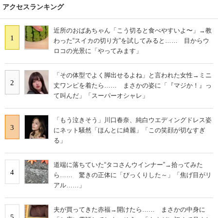
アクセスランキング
近所のおばあちゃん「こう切ると食べやすいよ〜」→教
1
わった“スイカの切り方”を試してみると…… 目からウ
ロコの光景に「やってみます」
「その体型でよく脚出せるよね」と言われた女性→ミニ
2
丈ワンピを着たら…… まさかの姿に「『マジか！』っ
て叫んだ」「スーパーオシャレ」
「もう泣きそう」川口春奈、純白ウエディングドレス姿
3
にネット騒然「ほんとに綺麗」「この笑顔が切なすぎ
る」
道端に落ちていた“タコさんウインナー”→拾ってみた
4
ら…… 驚きの正体に「びっくりした～」「焦げ目がリ
アル……」
夫が買ってきた赤福→開けたら…… まさかの中身に
5