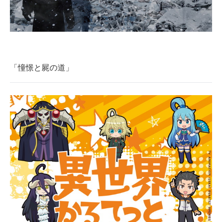
「憧憬と屍の道」