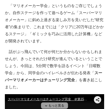
「マリオメーカー学会」というものをご存じでしょう
企業向けIT製品の総合サイト
か。自作ステージを作って遊べるゲーム「スーパーマリ
IT製品の技術・比較・事例
オメーカー」に斜め上過ぎる楽しみ方を見いだした“研究
者”の集まりで、これまでには「クリアに20万年ほどかか
製造業のIT導入・活用を支援
るステージ」「ギミックを巧みに活用した計算機」など
モノづくり技術者専門サイト
が開発されています。
エレクトロニクス専門サイト
話がぶっ飛んでいて何が何だか分からないかもしれま
電子設計の基本と応用
せんが、きっとそれだけ研究が進んでいるということで
しょう。今回は、5分間で数学を語るイベント「日曜数
エネルギーの専門メディア
学会」から、同学会のハイレベルさが伝わる発表「
スー
建設×テクノロジーの最前線
パーマリオメーカーはチューリング完全
」を書き起こし
ました。
ちょっと気になるネットの話題