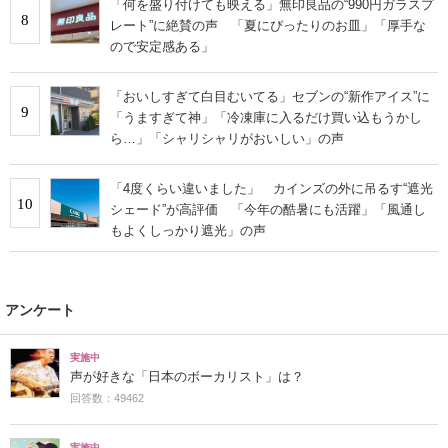
「何を盛り付けても映える」無印良品の“990円ガラスプ
8
レート”に絶賛の声 「夏にぴったりのお皿」「厚手な
ので安定感ある」
「おいしすぎて白目むいてる」セブンの“新作アイス”に
9
「うますぎて神」「冷凍庫に入るだけ買い込もうかし
ら…」「シャリシャリがおいしい」の声
「4度くらい違いました」 カインズの外に吊るす“遮光
10
シェード”が高評価 「今年の酷暑にも活躍」「風通し
もよくしっかり遮光」の声
アンケート
実施中
声が好きな「日本のボーカリスト」は？
回答数：49462
実施中