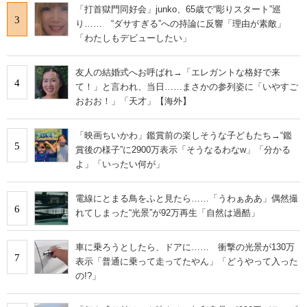
「打首獄門同好会」junko、65歳で“彫りスタート”巡
3
り…… “ダサすぎる”への持論に反響「理由が素敵」
「わたしもデビューしたい」
友人の結婚式へお呼ばれ→「エレガントな格好で来
4
て！」と言われ、当日……まさかの参列姿に「いやすご
おおお！」「天才」【海外】
「映画ちいかわ」鑑賞前の楽しそうな子どもたち→“鑑
5
賞後の様子”に2900万表示「そうなるわなw」「分かる
よ」「いったい何が」
電線にとまる鳥をふと見たら……「うわぁああ」偶然撮
6
れてしまった“光景”が92万再生「自然は過酷」
車に乗ろうとしたら、ドアに…… 衝撃の光景が130万
7
表示「普通に乗って走ってたやん」「どうやって入った
の!?」