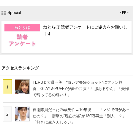
Special
- PR -
ねとらぼ 読者アンケートにご協力をお願いし
ます
アクセスランキング
TERU＆大貫亜美、“激レア夫婦ショット”にファン歓
1
喜 GLAY＆PUFFYが夢の共演「旦那おるやん」「夫婦
で写ってるの尊い！」
自衛隊員だった25歳男性→10年後……「マジで何があっ
2
たの？」 衝撃の“現在の姿”が180万再生「別人…？」
「好きに生きんしゃい」