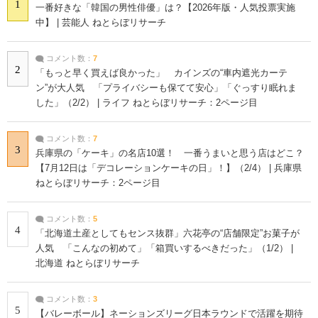
1
一番好きな「韓国の男性俳優」は？【2026年版・人気投票実施
中】 | 芸能人 ねとらぼリサーチ
コメント数：
7
2
「もっと早く買えば良かった」 カインズの“車内遮光カーテ
ン”が大人気 「プライバシーも保てて安心」「ぐっすり眠れま
した」（2/2） | ライフ ねとらぼリサーチ：2ページ目
コメント数：
7
3
兵庫県の「ケーキ」の名店10選！ 一番うまいと思う店はどこ？
【7月12日は「デコレーションケーキの日」！】（2/4） | 兵庫県
ねとらぼリサーチ：2ページ目
コメント数：
5
4
「北海道土産としてもセンス抜群」六花亭の“店舗限定”お菓子が
人気 「こんなの初めて」「箱買いするべきだった」（1/2） |
北海道 ねとらぼリサーチ
コメント数：
3
5
【バレーボール】ネーションズリーグ日本ラウンドで活躍を期待