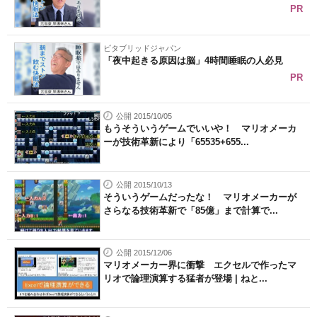
PR
ビタブリッドジャパン
「夜中起きる原因は脳」4時間睡眠の人必見
PR
公開 2015/10/05
もうそういうゲームでいいや！ マリオメーカ
ーが技術革新により「65535+655...
公開 2015/10/13
そういうゲームだったな！ マリオメーカーが
さらなる技術革新で「85億」まで計算で...
公開 2015/12/06
マリオメーカー界に衝撃 エクセルで作ったマ
リオで論理演算する猛者が登場 | ねと...