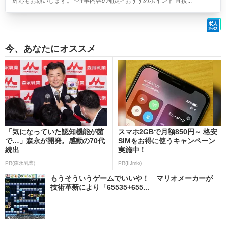
対応もお願いします。 <仕事内容の補足> おすすめポイント 直接...
今、あなたにオススメ
「気になっていた認知機能が菌
スマホ2GBで月額850円～ 格安
で…」森永が開発。感動の70代
SIMをお得に使うキャンペーン
続出
実施中！
PR(森永乳業)
PR(IIJmio)
もうそういうゲームでいいや！ マリオメーカーが
技術革新により「65535+655...