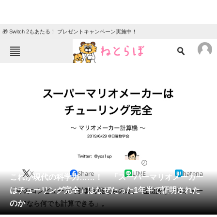
🎁 Switch 2もあたる！ プレゼントキャンペーン実施中！
ねとらぼメニュー
TOP
ニュース
エンタメ
クイズ
グルメ
地域
住まい
教育・育児
動物
リサーチ
2019/07/12 12:30（公開）
X
Share
LINE
hatena
会員記事
これが現代の科学力……！ 「スーパーマリオメーカー
はチューリング完全」はなぜたった1年半で証明された
「今のコンピュータで計算可能なものは、“理想的なマリオメー
メディア
のか
カー”なら何でも計算できる」。
注目記事を集めた総合ページ