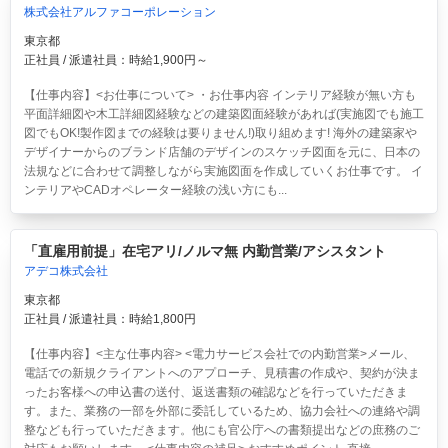
株式会社アルファコーポレーション
東京都
正社員 / 派遣社員：時給1,900円～
【仕事内容】<お仕事について> ・お仕事内容 インテリア経験が無い方も
平面詳細図や木工詳細図経験などの建築図面経験があれば(実施図でも施工
図でもOK!製作図までの経験は要りません!)取り組めます! 海外の建築家や
デザイナーからのブランド店舗のデザインのスケッチ図面を元に、日本の
法規などに合わせて調整しながら実施図面を作成していくお仕事です。 イ
ンテリアやCADオペレーター経験の浅い方にも...
「直雇用前提」在宅アリ/ノルマ無 内勤営業/アシスタント
アデコ株式会社
東京都
正社員 / 派遣社員：時給1,800円
【仕事内容】<主な仕事内容> <電力サービス会社での内勤営業>メール、
電話での新規クライアントへのアプローチ、見積書の作成や、契約が決ま
ったお客様への申込書の送付、返送書類の確認などを行っていただきま
す。また、業務の一部を外部に委託しているため、協力会社への連絡や調
整なども行っていただきます。他にも官公庁への書類提出などの庶務のご