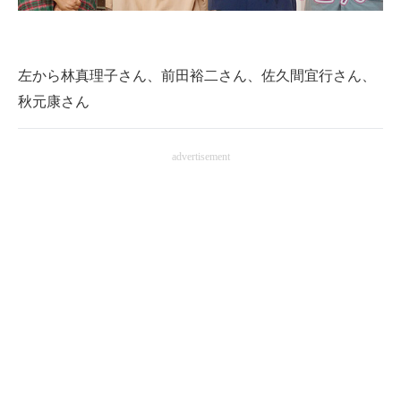
企業向けIT製品の総合サイト
IT製品の技術・比較・事例
左から林真理子さん、前田裕二さん、佐久間宜行さん、
製造業のIT導入・活用を支援
秋元康さん
モノづくり技術者専門サイト
advertisement
エレクトロニクス専門サイト
電子設計の基本と応用
エネルギーの専門メディア
建設×テクノロジーの最前線
ちょっと気になるネットの話題