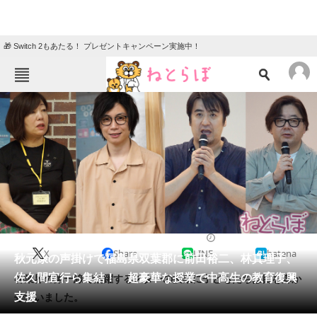
🎁 Switch 2もあたる！ プレゼントキャンペーン実施中！
ねとらぼメニュー
TOP
ニュース
エンタメ
クイズ
グルメ
地域
住まい
教育・育児
動物
リサーチ
2019/08/02 16:50（公開）
X
Share
LINE
hatena
会員記事
秋元康の声掛けで福島県双葉郡に前田裕二、林真理子、
佐久間宜行ら集結！ 超豪華な授業で中高生の教育復興
各業界の第一線で活躍するスターの授業に子どもたちは目を輝か
メディア
支援
せていました。
注目記事を集めた総合ページ