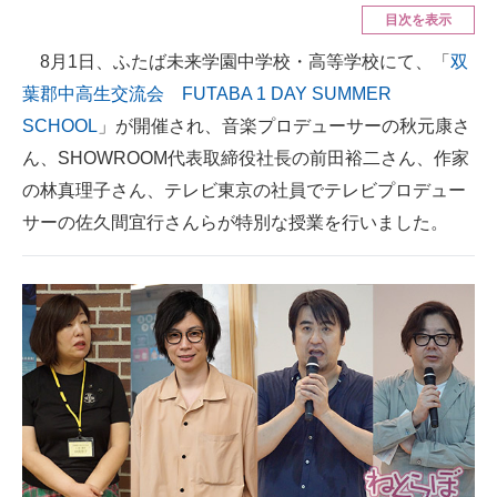
目次を表示
ITの今と未来を見通す
8月1日、ふたば未来学園中学校・高等学校にて、「
双
葉郡中高生交流会 FUTABA 1 DAY SUMMER
スマホと通信の最新トレンド
SCHOOL
」が開催され、音楽プロデューサーの秋元康さ
進化するPCとデバイスの未来
ん、SHOWROOM代表取締役社長の前田裕二さん、作家
の林真理子さん、テレビ東京の社員でテレビプロデュー
好きが集まる 比べて選べる
サーの佐久間宜行さんらが特別な授業を行いました。
ビジネスと働き方のヒント
AI活用のいまが分かる
企業ITのトレンドを詳説
経営リーダーのコミュニティ
マーケ×ITの今がよく分かる
ITエンジニア向け専門サイト