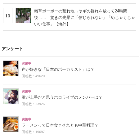
すすめ」
雑草ボーボーの荒れ地→ヤギの群れを放って24時間
10
後…… 驚きの光景に「信じられない」「めちゃくちゃ
いい仕事」【海外】
アンケート
実施中
声が好きな「日本のボーカリスト」は？
回答数：49620
実施中
歌が上手だと思うホロライブのメンバーは？
回答数：23926
実施中
ラーメンって日本食？それとも中華料理？
回答数：19697