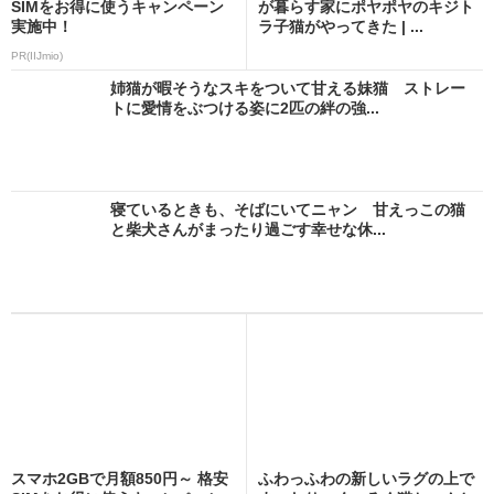
SIMをお得に使うキャンペーン
が暮らす家にポヤポヤのキジト
実施中！
ラ子猫がやってきた | ...
PR(IIJmio)
姉猫が暇そうなスキをついて甘える妹猫 ストレー
トに愛情をぶつける姿に2匹の絆の強...
寝ているときも、そばにいてニャン 甘えっこの猫
と柴犬さんがまったり過ごす幸せな休...
スマホ2GBで月額850円～ 格安
ふわっふわの新しいラグの上で