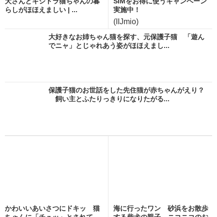
犬さんとキジトラ猫ちゃんの暮
SIMをお得に使うキャンペーン
らしがほほえましい | ...
実施中！
(IIJmio)
大好きなお姉ちゃん猫を探す、元保護子猫 「遊ん
でニャ」とじゃれあう姿がほほえまし...
保護子猫のお世話をした先住猫が赤ちゃんがえり？
飼い主とふたりっきりになりたがる...
かわいいあいさつにドキッ 猫
海に行ったワン 砂浜をお散歩
ちゃんに「チュッ」とされて、
する柴犬の親子 ニコニコのお