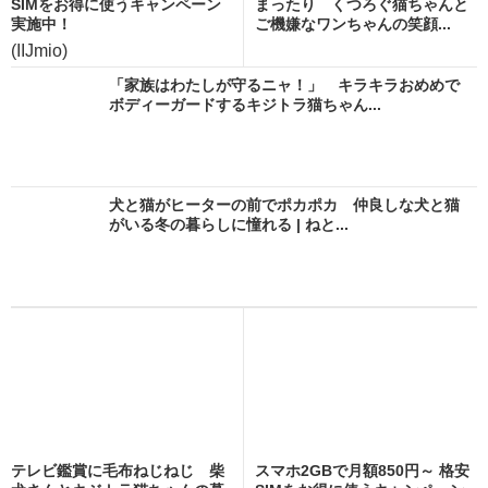
SIMをお得に使うキャンペーン
まったり くつろぐ猫ちゃんと
実施中！
ご機嫌なワンちゃんの笑顔...
(IIJmio)
「家族はわたしが守るニャ！」 キラキラおめめで
ボディーガードするキジトラ猫ちゃん...
犬と猫がヒーターの前でポカポカ 仲良しな犬と猫
がいる冬の暮らしに憧れる | ねと...
テレビ鑑賞に毛布ねじねじ 柴
スマホ2GBで月額850円～ 格安