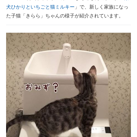
犬ひかりといちごと猫ミルキー
」で、新しく家族になっ
ITの今と未来を見通す
た子猫「きらら」ちゃんの様子が紹介されています。
スマホと通信の最新トレンド
進化するPCとデバイスの未来
好きが集まる 比べて選べる
ビジネスと働き方のヒント
AI活用のいまが分かる
企業ITのトレンドを詳説
経営リーダーのコミュニティ
マーケ×ITの今がよく分かる
ITエンジニア向け専門サイト