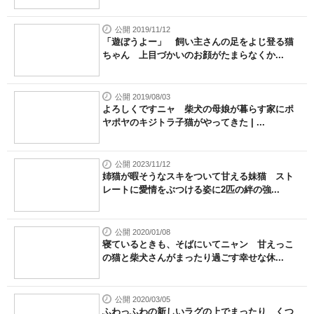
公開 2019/11/12
「遊ぼうよー」 飼い主さんの足をよじ登る猫
ちゃん 上目づかいのお顔がたまらなくか...
公開 2019/08/03
よろしくですニャ 柴犬の母娘が暮らす家にポ
ヤポヤのキジトラ子猫がやってきた | ...
公開 2023/11/12
姉猫が暇そうなスキをついて甘える妹猫 スト
レートに愛情をぶつける姿に2匹の絆の強...
公開 2020/01/08
寝ているときも、そばにいてニャン 甘えっこ
の猫と柴犬さんがまったり過ごす幸せな休...
公開 2020/03/05
ふわっふわの新しいラグの上でまったり くつ