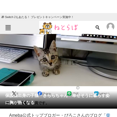
🎁 Switch 2もあたる！ プレゼントキャンペーン実施中！
ねとらぼメニュー
TOP
ニュース
エンタメ
クイズ
グルメ
地域
住まい
教育・育児
動物
リサーチ
2019/08/22 08:00（公開）
X
Share
LINE
hatena
会員記事
保護猫出身の子猫・きららちゃん 幸せそうに暮らす姿
に胸が熱くなる
すっかり家族の一員です。
メディア
Ameba公式トップブロガー・ぴろこさんのブログ「
柴
注目記事を集めた総合ページ