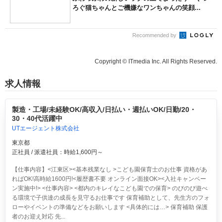
ろぐ猫ちゃんとご機嫌なワンちゃんの笑顔...
Recommended by
Copyright © ITmedia Inc. All Rights Reserved.
求人情報
製造・工場/未経験OK/高収入/日払い・週払いOK/日勤/20・
30・40代活躍中
UTエージェント株式会社
東京都
正社員 / 派遣社員：時給1,600円～
【仕事内容】<江東区><基本残業なし >こども園保育士のお仕事 資格があ
ればOK!高時給1600円!<履歴書不要 オンライン面接OK><入社キャンペー
ン実施中!> <仕事内容> <都内のキレイなこども園での保育> のびのび遊べ
る環境で子供達の成長を見守るお仕事です 保育補助として、先生方のフォ
ローやイベントの準備などをお願いします <具体的には…> 保育補助 保護
者のお迎え対応 先...