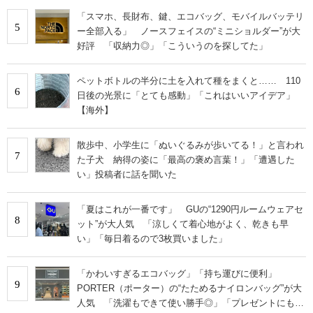
「スマホ、長財布、鍵、エコバッグ、モバイルバッテリ
5
ー全部入る」 ノースフェイスの“ミニショルダー”が大
好評 「収納力◎」「こういうのを探してた」
ペットボトルの半分に土を入れて種をまくと…… 110
6
日後の光景に「とても感動」「これはいいアイデア」
【海外】
散歩中、小学生に「ぬいぐるみが歩いてる！」と言われ
7
た子犬 納得の姿に「最高の褒め言葉！」「遭遇した
い」投稿者に話を聞いた
「夏はこれが一番です」 GUの“1290円ルームウェアセ
8
ット”が大人気 「涼しくて着心地がよく、乾きも早
い」「毎日着るので3枚買いました」
「かわいすぎるエコバッグ」「持ち運びに便利」
9
PORTER（ポーター）の“たためるナイロンバッグ”が大
人気 「洗濯もできて使い勝手◎」「プレゼントにもお