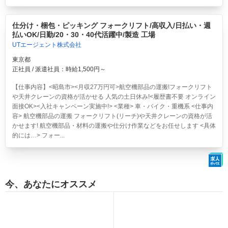
仕分け・梱包・ピッキング フォークリフト/高収入/日払い・週
払いOK/日勤/20・30・40代活躍中/製造 工場
UTエージェント株式会社
東京都
正社員 / 派遣社員：時給1,500円～
【仕事内容】<昭島市><月収27万円可>航空機部品の運搬!フォークリフト
や天井クレーンの資格が活かせる 人気の土日休み!<履歴書不要 オンライン
面接OK><入社キャンペーン実施中!> <業種> 車・バイク・重機系 <仕事内
容> 航空機部品の運搬 フォークリフト(リーチ)や天井クレーンの資格が活
かせます! 航空機部品・材料の運搬や仕分け作業などをお任せします <具体
的には…> フォー...
今、あなたにオススメ