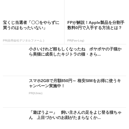
宝くじ当選者「〇〇をやらずに
FPが解説！Apple製品を分割手
買うのはもったいない」
数料0円で入手する方法とは？
PR(合同会社デジタルファーム )
PR(Fav-Log)
小さいけれど頼もしくなったね ポヤポヤの子猫か
ら美猫に成長したキジトラの猫・きら...
スマホ2GBで月額850円～ 格安SIMをお得に使うキ
ャンペーン実施中！
PR(IIJmio)
「遊ぼうよー」 飼い主さんの足をよじ登る猫ちゃ
ん 上目づかいのお顔がたまらなくか...