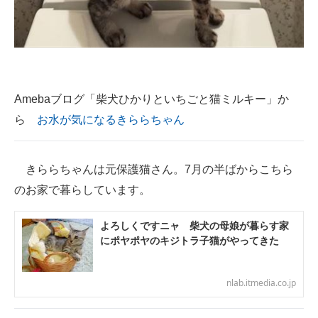
企業向けIT製品の総合サイト
IT製品の技術・比較・事例
製造業のIT導入・活用を支援
Amebaブログ「柴犬ひかりといちごと猫ミルキー」か
モノづくり技術者専門サイト
ら
お水が気になるきららちゃん
エレクトロニクス専門サイト
きららちゃんは元保護猫さん。7月の半ばからこちら
電子設計の基本と応用
のお家で暮らしています。
エネルギーの専門メディア
よろしくですニャ 柴犬の母娘が暮らす家
建設×テクノロジーの最前線
にポヤポヤのキジトラ子猫がやってきた
ちょっと気になるネットの話題
nlab.itmedia.co.jp