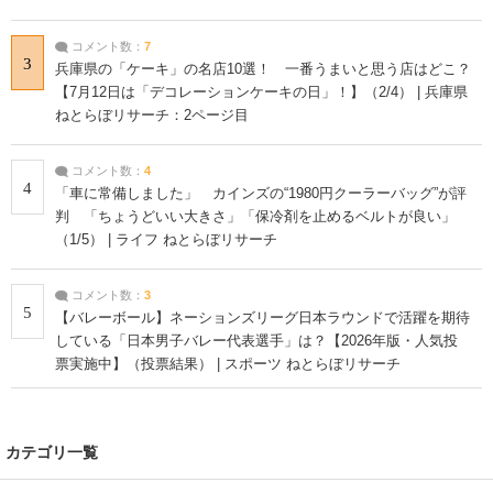
コメント数：
7
3
兵庫県の「ケーキ」の名店10選！ 一番うまいと思う店はどこ？
【7月12日は「デコレーションケーキの日」！】（2/4） | 兵庫県
ねとらぼリサーチ：2ページ目
コメント数：
4
4
「車に常備しました」 カインズの“1980円クーラーバッグ”が評
判 「ちょうどいい大きさ」「保冷剤を止めるベルトが良い」
（1/5） | ライフ ねとらぼリサーチ
コメント数：
3
5
【バレーボール】ネーションズリーグ日本ラウンドで活躍を期待
している「日本男子バレー代表選手」は？【2026年版・人気投
票実施中】（投票結果） | スポーツ ねとらぼリサーチ
カテゴリ一覧