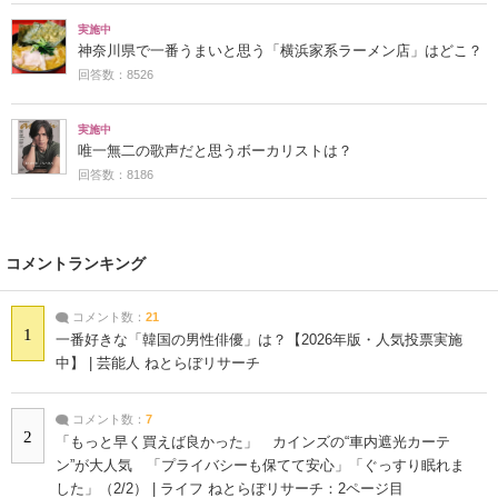
実施中
神奈川県で一番うまいと思う「横浜家系ラーメン店」はどこ？
回答数：8526
実施中
唯一無二の歌声だと思うボーカリストは？
回答数：8186
コメントランキング
コメント数：
21
1
一番好きな「韓国の男性俳優」は？【2026年版・人気投票実施
中】 | 芸能人 ねとらぼリサーチ
コメント数：
7
2
「もっと早く買えば良かった」 カインズの“車内遮光カーテ
ン”が大人気 「プライバシーも保てて安心」「ぐっすり眠れま
した」（2/2） | ライフ ねとらぼリサーチ：2ページ目